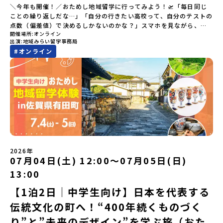
＼今年も開催！／おためし地域留学に行ってみよう！🛫「毎日同じ
ことの繰り返しだな…」「自分の行きたい高校って、自分のテストの
点数（偏差値）で決めるしかないのかな？」スマホを見ながら、進
開催場所
オンライン
路にモヤモヤしているそこのあなたへ！👀テストの点数ではなく、
出演
地域みらい留学事務局
あなたの「ワクワク（＝自分軸）」で進路を選ぶ。そんな新しい選
#
オンライン
択肢が、「地域みらい留学」です。「でも、いきなり知らない土地
の高校に進学するなんて不安…」そんな人のために、2泊3日で気軽
にプチ体験できる【おためし地域留学】の魅力を凝縮したオンライ
ン説明会のアーカイブ（録画）を公開中です！✨＼🔥ここがすごい！
🔥／おためし地域留学 3つのワクワク🔥🔥 ①スマホじゃわからない
「圧倒的な感動」！教科書を読むだけじゃわからない、その地域な
らではの大自然や歴史を「五感」でフル体験！カヌーに乗ったり、
伝統文化に触れたり、本物の冒険が待っています！🔥 ②「初めまし
て」が「一生の友達」に変わる！全国から「新しいことに挑戦した
い！」「今の自分を変えたい！」と思っている同世代の中学生が大
集合！地元の高校生と一緒にご飯を食べて語り合えば、たった数日
2026年
で最高の仲間になる！🔥 ③宿泊費・体験費はなんと【無料】！親元
07月04日(土) 12:00〜07月05日(日)
を離れる初めての一人旅でも大丈夫。頼れるスタッフがしっかりサ
13:00
ポートするので安心・安全です！ーーーーーーーーーーーーーーー
ーーーーーーーーー📺 全体オンライン説明会（アーカイブ配信）
【1泊2日｜中学生向け】日本を代表する
2026年4月22日に開催された説明会の録画をご覧いただけます。こ
伝統文化の町へ！“400年続くものづく
の動画を見れば、あなたの「なんとなく不安」が「絶対に行ってみ
たい！」に変わるはず💡お家からリラックスして視聴してみてくだ
り”と”未来のデザイン”を学ぶ旅（おた