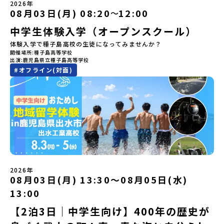
しています。ぜひ、ご自宅からお気軽にご視聴ください。▶︎ [アーカ
もっとひらきたい！ 」「自然が好きでもっと触れてあそびたい！」
2026年
生との特別な交流この旅の大きな魅力は、地元の「平取高校」の先
イブ動画を視聴する]YouTube：
そんな中学生のみなさんにおすすめ！「おためし地域留学体験」
08月03日(月) 08:20
12:00
〜
輩たちと過ごす時間です。 ただ校舎を眺める見学ではありません。
https://youtu.be/Yt8nd04aNgA?
は、日本全国約200の高校と連携し、地域の枠を超えて学校生活を送
高校生が自ら企画したアクティビティを通じて、年の近い先輩たち
中学生体験入学（オープンスクール）
si=e5erbspvwz5O8_uF【STEP 2】有田町プログラム説明会〜
る「地域みらい留学」をプチ体験できるプログラムです。はじめて
と本音で交流することができます。魅力的な大人たちと対話をしな
「有田町」の内容を具体的に深掘りしたい方へ〜全体説明を聞いた
のひとり旅でも安心！現地でもスタッフがしっかりとサポートいた
体験入学で種子島高校の生徒になってみませんか？
がら町の歴史や「生き方」を学ぶことができ、大充実の2泊3日にな
うえで、「有田町では具体的に何をするの？」「どんな町なの？」
します。今回のフィールドは「北海道 大樹町（たいきちょう）」北
開催場所
種子島高等学校
ること間違いなし！そんなユニークな魅力がたっぷりつまった北海
という疑問にお答えする説明会です。有田町ならではの豊かな文化
海道の東部、十勝の南部に位置する大樹町（たいきちょう）。西に
出演
鹿児島県立種子島高等学校
道平取町へ、人生の可能性をひらく特別な旅に出発しませんか？体
や、2泊3日のプログラムの中身をたっぷりとお伝えします。日
日高山脈（ひだかさんみゃく）が連なり、東は太平洋に面した自然
#
オフライン(対面)
験のおすすめポイント体験プログラム内容（予定）＜1日目＞
時： 5月11日(月) 19：00〜19：40内 容： 有田町ってどんなとこ
豊かな町です。酪農を主体とした農業や漁業、林業が盛んであると
（PM）「オリエンテーション・自己紹介ワーク」「高校生企画①-
ろ？、プログラム詳細解説、質疑応答お申し込み：https://c-
同時に、「宇宙に一番近い町」として航空宇宙産業の誘致を進める
遊び編-」 -平取高校生と仲を深める「びらとりの歴史・文化を知
mirai.jp/events/068058お気軽にどうぞ！「はじめての一人旅だ
ユニークな顔を持っています 。見上げるほど大きな山々が連なる
る！アイヌ文化フィールドワーク」 -アイヌ文化博物館でアイヌ文
けど大丈夫？」「どんな体験ができるの？」そんな保護者様の不安
「日高山脈（ひだかさんみゃく）」の絶景！牛たちがのんびりと過
化を理解する -アイヌ伝統文化を感じるアクティビティ「1日を振
や、中学生のみなさんの素朴な疑問にスタッフが直接お答えしま
ごす放牧地や、海が見える珍しい温泉。日本一の清流に選ばれたこ
り返るーみんなで体験シェア」＜2日目＞（AM）「平取高校見学・
す。チャットでの質問も可能ですので、ぜひご自宅からリラックス
ともある「歴舟川（れきふねがわ）」。 他の地域では見ることので
寮見学」 -平取高校の特徴を知る学校体験 -在校生との対話「高
してご参加ください。▼お申し込み前に必ずご確認ください・参加
きない圧倒的スケールの自然と、新しい産業が交差する瞬間を肌で
校生企画②-町の紹介編-」 -ビンゴをしながら町を知ろう！（PM）
規約への同意プログラムへの参加申し込みいただく前に、「お申し
体感できる町です。北の大地で脈々と受け継がれる 「フロンティア
「自然と農を感じる！農業アクティビティ」 -平取特産の「びらと
込みに関する各規約」への同意が必須となります。ご確認くださ
スピリッツ」を体感！ 「フロンティアスピリッツ（開拓者精神）」
りトマト」農家体験！ -想いを持って仕事をする大人との交流会
い。・抽選による参加者決定についてお申込みいただいた方の中か
は、大樹町の開拓時代から人々の間で大切に受け継がれてきた精神
「みんなでBBQディナー」 -さらに仲間や地元の高校生、町の大人
2026年
ら抽選の上、締め切り日から1週間を目途に、お申し込み時に記入い
です。どんな困難な状況にも真っ向から立ち向かい、未知の領域へ
08月03日(月) 13:30〜08月05日(水)
たちと交流＜3日目＞（AM）「アイヌが愛した森を散策するフィー
ただいたメールアドレス宛に「当選／落選メール」をお送りいたし
夢を追って挑戦し続ける姿勢や、手つかずの大自然の中で一攫千金
ルドワーク」「3日間の振り返りワーク」 -みんなで振り返り対話
ます。当選者は、メールに記載された「当選確認フォーム」に３日
の夢を抱いて熱中した「砂金掘り」、自らの手で広大な大地を切り
13:00
「ランチ/お土産タイム」（PM） 13：30頃プログラム終了-新千歳
以内に回答いただき、確認フォームの提出をもって参加確定とさせ
拓いてきた農業や漁業の歴史など、夢を追う人々が集まる他の町に
空港には15：00頃に到着予定です。※天候の状況や参加人数によっ
【2泊3日｜中学生向け】400年の歴史が
ていただきます。当選確認フォームの期日までにご回答いただけな
はない風土が存在します。大樹町では、このフロンティアスピリッ
てプログラムを変更する場合がございます。参加概要【開催場所】
い場合は、当選を取り消しとさせていただきます。当選取り消しが
ツが現在、「北海道の小さな町から宇宙を目指す」という新たな夢