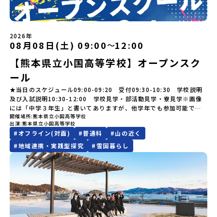
は？今回のプログラムを一緒に過ごしてくれる高校生は「平舘（た
の場合は原則、開催日1週間前までにご連絡いたします。又、最少催
https://youtu.be/Yt8nd04aNgA?si=e5erbspvwz5O8_uF
らしが気になる。いつか留学してみたい！」「大自然と生き物が好
してご参加ください。▼お申し込み前に必ずご確認ください・参加
いらだて）高校」の生徒たち。この高校の特徴は「地域と一体にな
行人数に達しなかった場合は、開催日3週間前までに催行中止の旨を
【STEP 2】出水市・出水工業高校プログラム説明会〜「出水市・出
き！興味がある！」「自分の進学や将来の可能性をもっとひらきた
規約への同意プログラムへの参加申し込みいただく前に、「お申し
った探究教育」と「自分で考えて動くチカラを大切にしている」こ
メールにてご連絡いたします。・よくあるご質問その他、よくある
水工業高校」の内容を具体的に深掘りしたい方へ〜全体説明を聞い
い！」そんな中学生のみなさんにおすすめ！「おためし地域留学体
込みに関する各規約」への同意が必須となります。ご確認くださ
と。地元の地熱発電や観光などの産業や文化のテーマで、生徒たち
ご質問についてはこちらをご確認ください。運営団体について＜プ
たうえで、「出水市では具体的に何をするの？」「どんな町な
験」は、日本全国約200の高校と連携し、地域の枠を超えて学校生活
い。・抽選による参加者決定についてお申込みいただいた方の中か
2026年
自身が「探究プロジェクト」を企画し取り組むユニークな高校で
ログラム主催：一般財団法人地域・教育魅力化プラットフォーム＞
の？」という疑問にお答えする説明会です。出水市ならではの豊か
を送る「地域みらい留学」をプチ体験できるプログラムです。はじ
08月08日(土) 09:00
12:00
ら抽選の上、締め切り日から1週間を目途に、お申し込み時に記入い
〜
す。机の上で勉強するだけではない、実践的な探究やフィールドワ
「意志ある若者にあふれる持続可能な地域・社会をつくる」という
な文化や、2泊3日のプログラムの中身をたっぷりとお伝えします。
めてのひとり旅でも安心！現地でもスタッフがしっかりとサポート
ただいたメールアドレス宛に「当選／落選メール」をお送りいたし
ークを楽しむことができます。今回は、そんなエネルギッシュに活
ビジョンを掲げ、2017年3月に島根県に設立した教育事業団体で
【熊本県立小国高等学校】オープンスク
日 時： 6月9日日(水)19:00-19:45内 容： 出水市ってどんなとこ
いたします。今回のフィールドは「北海道 標津町（しべつちょ
ます。当選者は、メールに記載された「当選確認フォーム」に３日
躍する高校生と一緒に交流したり対話をしながら、町の文化・料理
す。日本全国約200の高校と連携しながら、中学卒業後に地域の枠を
ろ？プログラム詳細解説、質疑応答お申し込み：https://c-
う）」北海道の東に位置する標津町（しべつちょう）は人口 約
以内に回答いただき、確認フォームの提出をもって参加確定とさせ
ール
を楽しみ、高校での活動のイメージをもつことができる絶好の機
越えて生徒一人ひとりの夢や価値観に合った地域・学校で1〜3年間
mirai.jp/events/091247お気軽にどうぞ！「はじめての一人旅だ
4,600人の町。東の水平線の奥に見えるのは北方領土の国後島（くな
ていただきます。当選確認フォームの期日までにご回答いただけな
会！この地域でしか味わえない豊かな体験をぜひ楽しんでください
過ごすことができるシステム「地域みらい留学」をはじめとした、
けど大丈夫？」「どんな体験ができるの？」そんな保護者様の不安
しりとう）、西には世界遺産に認定されている秘境・知床半島（し
★当日のスケジュール09:00-09:20 受付09:30-10:30 学校説明
い場合は、当選を取り消しとさせていただきます。当選取り消しが
🎵体験のおすすめポイント体験プログラム内容（予定）＜1日目＞
教育事業や地域活性モデルをつくり続けています。名 称：一般財
や、中学生のみなさんの素朴な疑問にスタッフが直接お答えしま
れとこはんとう）、鶴や白鳥など珍しい野鳥の宝庫である野付半島
及び入試説明10:30-12:00 学校見学・部活動見学・寮見学※画像
あった場合は、繰り上げ当選者へご連絡させていただきます。登録
（PM）「オリエンテーション」「地熱染色・発電所見学」 -八幡
団法人地域・教育魅力化プラットフォーム設 立：2017年3月代表
す。チャットでの質問も可能ですので、ぜひご自宅からリラックス
（のつけはんとう）をながめることができ、ミルクの里の牧草地が
には「中学３年生」と書いてありますが、他学年でも参加可能で
メールアドレスの変更をご希望の場合は下記の地域みらい留学公式
平市の自然を知る -地球のチカラを使ったアートづくり「ペンショ
者：岩本 悠所在地：〒690-0842 島根県松江市東本町二丁目25-6
してご参加ください。▼お申し込み前に必ずご確認ください・参加
広がる牛の酪農（らくのう）もさかんで、海と緑と川の自然と生き
開催場所
熊本県立小国高等学校
す！
LINEよりご連絡をお願いします。※受信制限設定をしていると、通
ンで夕食」「1日目の振り返り」「星空観察」※希望者＜2日目＞
みらいBASE2階 その他所在地公式HP：http://c-platform.or.jp/
出演
熊本県立小国高等学校
規約への同意プログラムへの参加申し込みいただく前に、「お申し
物が豊かな町です！標津町はさらに「鮭（さけ）の聖地」としても
知メールをお受け取りいただけません。その場合は、
（AM）「平舘（たいらだて）高校見学」 -高校生活をイメージし
お問い合わせ先担当：小川・小原E-mail：info@miratabi.jp「お
#
オフライン(対面)
#
普通科
#
山の近く
込みに関する各規約」への同意が必須となります。ご確認くださ
有名。江戸時代には将軍家にも贈られたほどで、今では「日本遺
「@miratabi.jp」からのメールを受信できるよう設定をお願いいた
よう「郷土料理・BBQ」 -高校生・地元の方と交流を深める
ためし地域留学体験」のプログラム開催情報を公式LINEにて配信
い。・抽選による参加者決定についてお申込みいただいた方の中か
産」に登録されています。一万年前から続く伝統的な「鮭」の産業
します。※結果に関する個別のお問合せにはお答えしておりません
#
地域連携・実践型探究
#
雪国暮らし
（PM）「“八幡平市”体感ワークショップ」 -あけびづるで表札づく
中！ぜひご登録ください♪地域みらい留学公式LINE
ら抽選の上、締め切り日から1週間を目途に、お申し込み時に記入い
とともに人々の豊かな暮らしがあります。一万年前の縄文時代か
ので、ご了承ください。・お申し込みについてお申込はお一人様1回
り -学校周辺散策「ペンションで夕食」「2日目の振り返り」 -みん
ただいたメールアドレス宛に「当選／落選メール」をお送りいたし
ら、人々の間で大切に守り受け継がれ、厳しい大自然と向き合い、
限りです。PC・スマートフォンからお申込ください。申込後の内容
なで振り返り対話＜3日目＞（AM）「大更駅複合施設の見学」「振
ます。当選者は、メールに記載された「当選確認フォーム」に3日以
山・海・川がもたらす恵みに深く感謝しながら生きていく姿勢は今
変更はできません。お申込時は、メールアドレスの入力間違いにご
り返りワークショップ」 -個人での振り返り -グループでの振り
内に回答いただき、確認フォームの提出をもって参加確定とさせて
も息づく「命の循環」です。日本遺産にも認定されている「サケ」
注意ください。・宿泊について１室に複数(同性2～4名程度)で宿泊
返り「お土産・昼食」（PM） 解散 ※天候の状況や参加人数によっ
いただきます。当選確認フォームの期日までにご回答いただけない
の伝統産業や、雄大な知床の裾野で命を育む酪農の歴史など、自然
いただく予定です。・食事アレルギー対応について個別の詳細なア
てプログラムを変更する場合がございます。参加概要【開催場所】
場合は、当選を取り消しとさせていただきます。当選取り消しがあ
の営みの一部として共生してきた風土が存在します。標津高校で
レルギー対応希望にはお応えしかねる場合がございます。対応が必
岩手県八幡平市【実施日程】8月3日（月）〜8月5日（水）※参加が
った場合は、繰り上げ当選者へご連絡させていただきます。登録メ
は、地域と連携して「食」を考える「フードデザイン」の授業がお
要な場合は必ず事前にご相談ください。・参加取消や急遽参加でき
確定した方には7月9日(木) 18:30～20：00に 「参加者向け事前オ
ールアドレスの変更をご希望の場合は下記の地域みらい留学公式
すすめの一つです。生徒たちが地元の素材を活かしたメニュー開発