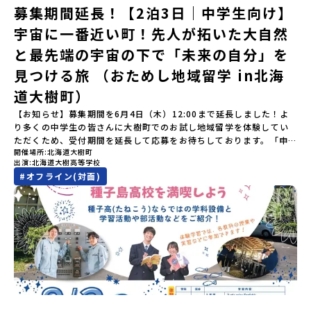
本一の広さを誇る「すずらん」が咲く花畑や、和牛がのんびりと過
「参加者向け事前オンライン研修」をご案内する予定です。必ず参
募集期間延長！【2泊3日｜中学生向け】
ごす放牧地。日本一の清流に選ばれたこともある、ヤマメやニジマ
加をお願いします。【集合場所・時間】7月4日(土) 12：00 JR有田
宇宙に一番近い町！先人が拓いた大自然
スが泳ぐ「沙流川（さるがわ）」。他の地域では見ることのできな
駅※12：00までにJR有田駅に到着する便で手配ください。【解散場
い圧倒的スケールの自然を味わうことができます。さらに、源義経
所・時間】7月5日(日) 13：00頃 JR有田駅【対象】中学2年生、中
と最先端の宇宙の下で「未来の自分」を
（みなもとのよしつね）とも縁が深いとされている地域で、義経を
学3年生【宿泊先】ありこや（佐賀県西松浦郡有田町）※地域みらい
祀った神社や公園などが存在し、アイヌ民族と日本の歴史を交差す
見つける旅 （おためし地域留学 in北海
留学生が活用している宿泊施設（シェアハウス）です。※1室1名で
る瞬間を肌で体感できる町です。北の大地で育まれた「アイヌ文
宿泊いただく予定です。 【旅行代金】無料※旅行代金に含まれる費
道大樹町）
化」とは？「アイヌ」の文化は北海道を中心とした北部周辺で、先
用のうち、以下の内容が無料となります：・宿泊費（1泊分）・プロ
住民族である「アイヌ民族」によって大切に育まれてきた文化で
グラム内のアクティビティ・体験費用・一部の食事代*以下の費用は
【お知らせ】募集期間を6月4日（木）12:00まで延長しました！よ
す。日本語とは異なる響きを持つ「アイヌ語」や、自然界のあらゆ
参加者のご負担となります・集合場所までの往復交通費・お土産代
り多くの中学生の皆さんに大樹町でのお試し地域留学を体験してい
る物に「魂」が宿ると考える「精神文化」、祭りや家庭での行事な
や自由時間の個人飲食費などの個人的費用【募集人数】最大5名（お
ただくため、受付期間を延長して応募をお待ちしております。「申
どに踊られる「古式舞踊」、独特の文様による刺繍（ししゅう）、
開催場所
北海道大樹町
申し込み多数の場合は抽選の上決定）【参加者決定】お申し込み多
し込みのタイミングを逃してしまった」という方も、この機会にぜ
木彫り等の工芸など、ユニークな文化が存在します。アイヌ文化で
出演
北海道大樹高等学校
数の場合は、締め切り後1週間を目途に当落結果をご連絡いたしま
ひ一歩踏み出してみませんか？※都合により締め切りを早める場合
は、人間のまわりに存在する生き物や自然のチカラ、暮らしの道具
#
オフライン(対面)
す。【申し込み受付期間】5月7日(木)12：00 から 5月21日(木)
がございます。お早目にご応募ください！-------------------------
のうち、人間にとって大切な役割を持っているものを「カムイ」と
12：00まで疑問も不安もワクワクに変える！「おためし地域留学」
-------------------＼返還不要・3年間最大72万／💡北海道の高校留
呼んでいます。いつも自分たちを見守ってくれているもの、例え
ステップアップ説明会プログラムの内容を詳しく知りたい方や、お
学に【毎月2万円】の給付型奨学金～夢に向かって一歩踏み出す、あ
ば、身近な動植物や、暮らしに欠かせない火、水、風、そして雄大
申し込みを迷われている方向けにZoomでのオンライン配信を行い
なたの未来を応援！～ 詳細・条件はこちらから------------------
な山や川などもすべて「カムイ」です。この文化と精神性をテーマ
ます。知りたい情報のレベルに合わせて、以下の2つのステップをご
--------------------------ーーーーーーーーーーーーーーーーーー
にした大人気マンガ「ゴールデンカムイ」は、累計3000万部以上販
活用ください。【STEP 1】全体オンライン説明会〜まずは「おため
ーーーーーーーーーーーーーー＜体験費・宿泊費が無料！＞民間ロ
売され、2026年3月に映画の続編も公開されるなど注目を集めてい
し地域留学」を知りたい方へ〜日本全国20以上の地域から選んで参
ケットの打ち上げ成功で話題になった町！ 北海道の「宇宙版シリコ
ます。今回は、平取町の中でもアイヌ文化に触れることのできる
加できる「おためし地域留学」の全体像や魅力について、説明会を
ンバレー」を目指す大樹町で、最先端テクノロジーとどこまでも続
「二風谷（にぶたに）コタン」へ出発！アイヌの家や暮らし、食な
開催しました。中学生一人での参加にあたり、保護者様が特に気に
く大自然を肌で感じてみませんか？「地元以外の地域の暮らしが気
どを体感することができます。ぜひ現地で味わってみてください
なる「安全面」や「事務局のサポート体制」についても詳しく解説
になる。いつか留学してみたい！」「自分の進学や将来の可能性を
🎵（写真撮影：志鎌康平）未来の自分をイメージする。地元の高校