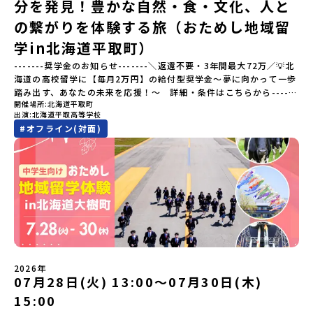
分を発見！豊かな自然・食・文化、人と
会える場所です。そんな歴史・文化が豊かな佐賀県有田町で実際に
町を歩きながら学ぶフィールドワークをしたり、有田焼づくりに関
の繋がりを体験する旅（おためし地域留
わる職人、町で暮らすプロデザイナー、地元の高校で学ぶ生徒など
と交流しながら「伝統的なものづくり」や「未来のデザイン」を一
学in北海道平取町）
緒に探求できます。ただ体験するだけじゃなくて、 “どうしてこの形
-------奨学金のお知らせ-------＼返還不要・3年間最大72万／💡北
なんだろう？” “自分だったらどんなデザインにする？” そんなふう
海道の高校留学に【毎月2万円】の給付型奨学金～夢に向かって一歩
に考える時間も、このプログラムの大切なポイントです。ここで出
踏み出す、あなたの未来を応援！～ 詳細・条件はこちらから------
会う人や体験が、自分の「好き」や「未来」につながるかもしれま
開催場所
北海道平取町
---------------------------＜体験費・宿泊費が無料＞累計3,000万
せん。この町でしかできない、ちょっと特別な体験を、ぜひ楽しん
出演
北海道平取高等学校
部以上販売された大人気マンガ「ゴールデンカムイ」の実写版映画
でみませんか？体験のおすすめポイント体験プログラム内容（予
#
オフライン(対面)
に登場する町！北海道の「アイヌ文化継承の地」で自然や食を体験
定）＜１日目＞（PM）「オリエンテーション・自己紹介ワーク」
してみませんか？「地元以外の地域の暮らしが気になる。いつか留
「有田工業高校見学」 -陶芸技術をまなぶ！「セラミック科」のま
学してみたい！」「アイヌ文化の歴史や、マンガに登場する世界を
なび場を体験 -デザインセンスをまなぶ！「デザイン科」のまなび
自分の手で探求したい！」「自然が好きでもっと触れてあそびた
場を体験「フィールドワーク」 -有田の歴史ある名所巡り -有田
い！」そんな中学生のみなさんにおすすめ！「おためし地域留学体
の歴史的な町並みを体感する「有田焼絵付けアクティビティ」 -職
験」は、日本全国約200の高校と連携し、地域の枠を超えて学校生活
人さんからまなぶ！有田焼伝統の「絵付け」体験ワークショップ
を送る「地域みらい留学」をプチ体験できるプログラムです。はじ
（協力：clay studio）「みんなで楽しもう！BBQ」 -BBQづく
めてのひとり旅でも安心！現地でもスタッフがしっかりとサポート
り -仲間や地元の高校生、町の大人たちと交流・対話＜２日目＞
いたします。今回のフィールドは「北海道平取町（びらとりちょ
（AM）「1日目の振り返り」「ワークショップ」 -ゲスト講師によ
う）」北海道の南に位置する平取町（びらとりちょう）。壮大な自
るワークショプ「全体の振り返りワーク」 -みんなで振り返り対話
然と「アイヌ文化」が継承されている町として広く知られていま
（PM）「ランチ/お土産タイム」解散※天候の状況や参加人数によ
2026年
す。町名の「平取（びらとり）」は、アイヌ語「ピラ・ウトゥル」
07月28日(火) 13:00〜07月30日(木)
ってプログラムを変更する場合がございます。参加概要【開催場
（崖の間を意味）という言葉から名付けられました。見上げるほど
所】佐賀県 有田町（ありたちょう）【実施日程】7月4日（土）〜7
15:00
大きな山々が連なる「幌尻岳（ぽろしりだけ）」の景色は絶景！日
月5日（日）※参加が確定した方には6月5日（金） 18:30～20:00に