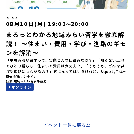
メールアドレスの変更をご希望の場合は下記の地域みらい留学公式
https://youtu.be/Yt8nd04aNgA?si=e5erbspvwz5O8_uF
LINEよりご連絡をお願いします。※受信制限設定をしていると、通
【STEP 2】プログラム説明会〜「標津町」の内容をもっと知りした
知メールをお受け取りいただけません。その場合は、
い方へ〜全体説明を聞いたうえで、「プログラムで何をするの？」
2026年
「@miratabi.jp」からのメールを受信できるよう設定をお願いいた
「どんなまちなの？」という疑問にお答えする詳細配信です。2泊3
08月10日(月) 19:00
20:00
〜
します。※結果に関する個別のお問合せにはお答えしておりません
日のプログラムの中身をお伝えします。日時：6月10日(水) 19：
ので、ご了承ください。・お申し込みについてお申込はお一人様1回
まるっとわかる地域みらい留学を徹底解
00〜20：00内容：どんなところ？プログラム詳細解説、質疑応答紹
限りです。PC・スマートフォンからお申込ください。申込後の内容
介地域：鹿児島県出水市・出水工業高校/北海道標津町/岩手県八幡
説！ 〜住まい・費用・学び・進路のギモ
変更はできません。お申込時は、メールアドレスの入力間違いにご
平市/愛媛県鬼北町＊4つの地域のプログラムを1時間でぎゅっとお届
注意ください。・宿泊について１室に複数(同性2～4名程度)で宿泊
けします。お申し込み：https://c-mirai.jp/events/064069お気
ンを解消〜
いただく予定です。・食事アレルギー対応について個別の詳細なア
軽にどうぞ！「はじめての一人旅だけど大丈夫？」「どんな体験が
レルギー対応希望にはお応えしかねる場合がございます。対応が必
「地域みらい留学って、実際どんな仕組みなの？」「知らない土地
できるの？」そんな保護者様の不安や、中学生のみなさんの素朴な
要な場合は必ず事前にご相談ください。・参加取消や急遽参加でき
でひとり暮らし…住まいや費用は大丈夫？」「そもそも、どんな学
疑問にスタッフが直接お答えします。チャットでの質問も可能です
なくなった場合について参加決定後の参加お取り消しはご遠慮下さ
びや進路につながるの？」気になってはいるけれど、&quot;全体像
ので、ぜひご自宅からリラックスしてご参加ください。▼お申し込
開催場所
オンライン
い。やむを得ないお取り消しの場合はお早めに事務局までご連絡く
がわからないと一歩踏み出せない&quot;。そんな中学生・保護者の
み前に必ずご確認ください・参加規約への同意プログラムへの参加
出演
地域みらい留学事務局
ださい。・キャンセルポリシーやむを得ない参加お取り消しの場
方のために、地域みらい留学の基本を事務局スタッフがまるっと解
申し込みいただく前に、「お申し込みに関する各規約」への同意が
#
オンライン
合、以下のルールに沿って対応させていただきます。ご了承くださ
説します！✨このイベントを見れば、地域みらい留学の&quot;ぜん
必須となります。ご確認ください。・抽選による参加者決定につい
い。プログラム開催日の前日＜8月2日＞から、【キャンセルのご連
ぶ&quot;がつかめます。学校選びの第一歩に、ぜひご参加ください
てお申込みいただいた方の中から抽選の上、締め切り日から1週間を
絡日：お支払いいただく旅行代金】・21日目にあたる日以前：無
😊■ このイベントでわかること🏠 住まい：寮やホームステイなど、
目途に、お申し込み時に記入いただいたメールアドレス宛に「当選
料・20日目-8日目：20％・7日目-2日目：30％・プログラム開始日
どんな暮らし方があるの？💰 費用：学費や生活費、サポート制度は
／落選メール」をお送りいたします。当選者は、メールに記載され
の前日：40％・プログラム開始日当日：50％・ご連絡無しでの不参
どうなっているの？📚 学び：地域ならではの学習環境って、どんな
た「当選確認フォーム」に３日以内に回答いただき、確認フォーム
加またはプログラム開始後の解除：100％・催行中止について天候な
もの？🧭 進路：卒業後の進学・進路はどうつながっていくの？気に
の提出をもって参加確定とさせていただきます。当選確認フォーム
どの状況等によって開催を見合わせる可能性があります。その場合
なる4つのテーマを、はじめての方にもわかりやすくお伝えします。
の期日までにご回答いただけない場合は、当選を取り消しとさせて
イベント一覧に戻る
は原則、開催日1週間前までにご連絡いたします。又、最少催行人数
■ こんな方におすすめ地域みらい留学に興味はあるけれど、概要が
いただきます。当選取り消しがあった場合は、繰り上げ当選者へご
に達しなかった場合は、開催日3週間前までに催行中止の旨をメール
まだよくわからない方以前日本まるごと高校フェスを予約したけれ