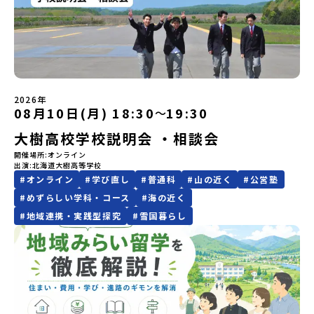
生活の拠点となる南三陸高校で授業体験・留学生の先輩たちととも
https://youtu.be/Yt8nd04aNgA?si=e5erbspvwz5O8_uF
にてご連絡いたします。・よくあるご質問その他、よくあるご質問
た方には7月10日(金) 18：30～20：00に「参加者向け事前オンラ
合わせ先担当：小川・小原E-mail：info@miratabi.jp「おためし
に旭桜寮を見学 ＆ 質問・交流の時間・学びのフィールドとなる南三
【STEP 2】プログラム説明会〜「八幡平市」の内容をもっと知りし
についてはこちらをご確認ください。運営団体について＜プログラ
イン研修」をご案内する予定です。必ず参加をお願いします。【集合
地域留学体験」のプログラム開催情報を公式LINEにて配信中！ぜひ
陸を体験・交流会本説明会は学校、町役場、コーディネーターとと
たい方へ〜全体説明を聞いたうえで、「プログラムで何をする
ム主催：一般財団法人地域・教育魅力化プラットフォーム＞「意志
場所・時間】中標津空港 8月4日(火) 14：30 集合【解散場所・時
ご登録ください♪地域みらい留学公式LINE
もに、留学生と地元生が説明役を務めてくれます。⚪︎これまでの先輩
の？」「どんなまちなの？」という疑問にお答えする詳細配信で
ある若者にあふれる持続可能な地域・社会をつくる」というビジョ
間】中標津空港 8月6日(木) 13：30 解散【対象】中学2年生、中学3
方はこんなお話をしてくれました。・進路で悩んだポイント、南三
す。2泊3日のプログラムの中身をお伝えします。日時：6月10日(水)
ンを掲げ、2017年3月に島根県に設立した教育事業団体です。日本
年生【宿泊先】民宿 船長の家※1室に複数(同性2～4名程度)で宿泊
陸に決めた理由・南三陸高校に来てみて気づいたこと、変化したこ
19：00〜20：00内容：どんなところ？プログラム詳細解説、質疑
全国約200の高校と連携しながら、中学卒業後に地域の枠を越えて生
いただく予定です。【旅行代金】無料※旅行代金に含まれる費用の
と・地元の普通が、外から見たら特別だった話・飛び込む留学生、
応答紹介地域：鹿児島県出水市・出水工業高校/北海道標津町/岩手
徒一人ひとりの夢や価値観に合った地域・学校で1〜3年間過ごすこ
うち、以下の内容が無料となります：・宿泊費（2泊分）・プログラ
迎え入れる地元生・南三陸での高校生活、実際どう？・どんな人に
県八幡平市/愛媛県鬼北町＊4つの地域のプログラムを1時間でぎゅっ
とができるシステム「地域みらい留学」をはじめとした、教育事業
ム内のアクティビティ・体験費用・一部の食事代*以下の費用は参加
2026年
おすすめ？-----はじめから強い想い、覚悟を持っていなくても、大
とお届けします。お申し込み：https://c-
08月10日(月) 18:30
19:30
〜
や地域活性モデルをつくり続けています。名 称：一般財団法人地
者のご負担となります・集合場所までの往復交通費・お土産代や自
丈夫です。 何かやってみたい。学んでみたい。挑戦したい。素直で
mirai.jp/events/064069お気軽にどうぞ！「はじめての一人旅だ
域・教育魅力化プラットフォーム設 立：2017年3月代表者：岩本
由時間の個人飲食費などの個人的費用【募集人数】最大10名（お申
小さく感じる想いでも、その一歩を、私たちは全力で応援します。
大樹高校学校説明会 ・相談会
けど大丈夫？」「どんな体験ができるの？」そんな保護者様の不安
悠所在地：〒690-0842 島根県松江市東本町二丁目25-6 みらい
し込み多数の場合は抽選の上決定）【参加者決定】お申し込み多数
○募集期間 7月28日（火）まで 原則先着ですが、定数を超えるご
や、中学生のみなさんの素朴な疑問にスタッフが直接お答えしま
BASE2階公式HP：http://c-platform.or.jp/お問い合わせ先担
の場合は、締め切り後1週間を目途に当落結果をご連絡いたします。
開催場所
オンライン
応募の場合は、3年生を優先させていただく場合がございます。※本
す。チャットでの質問も可能ですので、ぜひご自宅からリラックス
当：小川・小原E-mail：info@miratabi.jp「おためし地域留学体
【申し込み受付期間】6月8日(月)12：00 から 6月22日(月) 12：00
出演
北海道大樹高等学校
イベントは全国募集による留学生向けです。宮城県内の中学校に在
してご参加ください。▼お申し込み前に必ずご確認ください・参加
験」のプログラム開催情報を公式LINEにて配信中！ぜひご登録くだ
まで疑問も不安もワクワクに変える！「おためし地域留学」ステッ
#
オンライン
#
学び直し
#
普通科
#
山の近く
#
公営塾
籍する方、また、宮城県内に在住する方は申し訳ございませんが参
規約への同意プログラムへの参加申し込みいただく前に、「お申し
さい♪地域みらい留学公式LINE
プアップ説明会プログラムの内容を詳しく知りたい方や、お申し込
#
めずらしい学科・コース
#
海の近く
加できませんのでご了承ください。なお、宮城県内から本校を受験
込みに関する各規約」への同意が必須となります。ご確認くださ
みを迷われている方向けにZoomでのオンライン配信を行います。
したい場合は南三陸高校にご連絡ください。℡０２２６－４６－３
い。・抽選による参加者決定についてお申込みいただいた方の中か
#
地域連携・実践型探究
#
雪国暮らし
知りたい情報のレベルに合わせて、以下の2つのステップをご活用く
６４３
ら抽選の上、締め切り日から1週間を目途に、お申し込み時に記入い
ださい。【STEP 1】全体オンライン説明会（アーカイブ動画を公開
ただいたメールアドレス宛に「当選／落選メール」をお送りいたし
中！）〜まずは「おためし地域留学」を知りたい方へ〜日本全国20
ます。当選者は、メールに記載された「当選確認フォーム」に３日
以上の地域から選んで参加できる「おためし地域留学」の全体像や
以内に回答いただき、確認フォームの提出をもって参加確定とさせ
魅力について、説明会を開催しました。中学生一人での参加にあた
ていただきます。当選確認フォームの期日までにご回答いただけな
り、保護者様が特に気になる「安全面」や「事務局のサポート体
い場合は、当選を取り消しとさせていただきます。当選取り消しが
制」についても詳しく解説しています。ぜひ、ご自宅からお気軽に
あった場合は、繰り上げ当選者へご連絡させていただきます。登録
ご視聴ください。🎬 [アーカイブ動画を視聴する]YouTube：