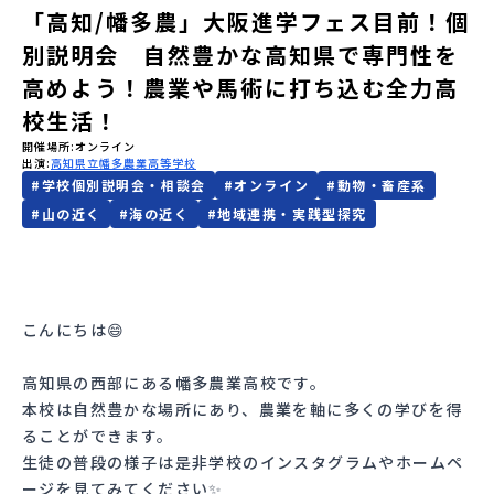
「高知/幡多農」大阪進学フェス目前！個
会員登録
MYページログイン
別説明会 自然豊かな高知県で専門性を
高めよう！農業や馬術に打ち込む全力高
校生活！
開催場所
オンライン
出演
高知県立幡多農業高等学校
#
学校個別説明会・相談会
#
オンライン
#
動物・畜産系
#
山の近く
#
海の近く
#
地域連携・実践型探究
こんにちは😄
高知県の西部にある幡多農業高校です。
本校は自然豊かな場所にあり、農業を軸に多くの学びを得
ることができます。
生徒の普段の様子は是非学校のインスタグラムやホームペ
ージを見てみてください✨