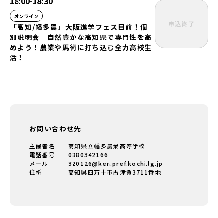
18:00
-
18:30
オンライン
申込終了
「高知/幡多農」大阪進学フェス目前！個
別説明会 自然豊かな高知県で専門性を高
めよう！農業や馬術に打ち込む全力高校生
活！
お問い合わせ先
主催者名
高知県立幡多農業高等学校
電話番号
0880342166
メール
320126@ken.pref.kochi.lg.jp
住所
高知県四万十市古津賀3711番地