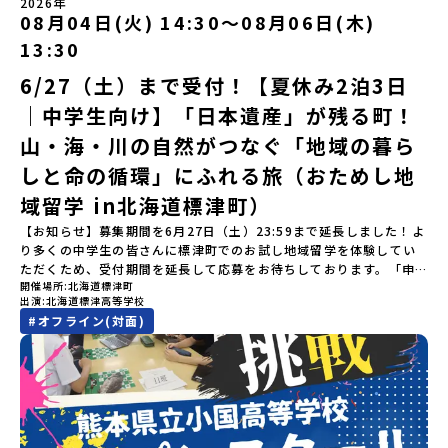
にご回答いただけない場合は、当選を取り消しとさせていただきま
（月）〜 8月5日（水）※参加が確定した方には7月7日(火) 18:30-
2026年
間】申込期間が延長になりました！5月7日(木)12：00 から 6月4日
んたいし）は北西部にあり、秋田県との県境にある自然豊かな町で
08月04日(火) 14:30〜08月06日(木)
す。当選取り消しがあった場合は、繰り上げ当選者へご連絡させて
20:00に「参加者向け事前オンライン会」をご案内する予定です。必
(木) 12：00まで疑問も不安もワクワクに変える！「おためし地域留
す。町の約83％は「森林」！標高1,000mを超える山岳地帯や高原
いただきます。登録メールアドレスの変更をご希望の場合は下記の
ず参加をお願いします。【集合場所・時間】出水駅 8月3日(月)
学」ステップアップ説明会プログラムの内容を詳しく知りたい方
13:30
もあり緑が豊かな大自然を感じることができ、新緑、山菜の春、花
地域みらい留学公式LINEよりご連絡をお願いします。※受信制限設
13:30 集合【解散場所・時間】出水駅 8月5日(水) 12:00 解散【対
や、お申し込みを迷われている方向けにZoomでのオンライン配信
の夏、紅葉の秋、スキーや樹氷の冬と四季ごとに美しい景色を見る
定をしていると、通知メールをお受け取りいただけません。その場
象】中学生2～3年生【宿泊先】現在調整中※1室に複数名(同性)で宿
6/27（土）まで受付！【夏休み2泊3日
を行います。知りたい情報のレベルに合わせて、以下の2つのステッ
ことのできるユニークな町です。「十和田八幡平（とわだはちまん
合は、「@miratabi.jp」からのメールを受信できるよう設定をお願
泊いただく予定です。【旅行代金】無料※旅行代金に含まれる費用
プをご活用ください。【STEP 1】全体オンライン説明会（アーカイ
｜中学生向け】「日本遺産」が残る町！
たい）国立公園」では登山やトレッキング、「安比高原（あっぴこ
いいたします。※結果に関する個別のお問合せにはお答えしており
のうち、以下の内容が無料となります：・宿泊費（2泊分）・プログ
ブ動画を公開中！）〜まずは「おためし地域留学」を知りたい方
うげん）スキー場」は日本国内最大級のスキーリゾートとして有名
ませんので、ご了承ください。・お申し込みについてお申込はお一
ラム内のアクティビティ・体験費用・一部の食事代*以下の費用は参
へ〜日本全国20以上の地域から選んで参加できる「おためし地域留
山・海・川の自然がつなぐ「地域の暮ら
で、一年中自然アクティビティを楽しむことができます！そして八
人様1回限りです。PC・スマートフォンからお申込ください。申込
加者のご負担となります・集合場所までの往復交通費・お土産代や
学」の全体像や魅力について、説明会を開催しました。中学生一人
幡平市にある「松川地熱発電所」は、日本で初めて「地球のチカラ
しと命の循環」にふれる旅（おためし地
後の内容変更はできません。お申込時は、メールアドレスの入力間
自由時間の個人飲食費などの個人的費用【募集人数】最大10名（お
での参加にあたり、保護者様が特に気になる「安全面」や「事務局
を電気に変えた」場所！八幡平の地下からわき出す蒸気をそのまま
違いにご注意ください。・宿泊について１室に複数(同性2～4名程
申し込み多数の場合は抽選の上決定）【参加者決定】お申し込み多
のサポート体制」についても詳しく解説しています。ぜひ、ご自宅
域留学 in北海道標津町）
電気に変える「地球・自然にやさしい最先端のエネルギー」を生み
度)で宿泊いただく予定です。・食事アレルギー対応について個別の
数の場合は、締め切り後1週間を目途に当落結果をご連絡いたしま
からお気軽にご視聴ください。🎬 [アーカイブ動画を視聴す
出す挑戦をしてきた町です。今回のプログラムでは、この松川地熱
詳細なアレルギー対応希望にはお応えしかねる場合がございます。
す。【申し込み受付期間】6月1日(月)12：00 から 6月15日(月)
【お知らせ】募集期間を6月27日（土）23:59まで延長しました！よ
る]YouTube：https://youtu.be/Yt8nd04aNgA?
発電所から吹き出す地熱蒸気を使った「アート体験」をすることが
対応が必要な場合は必ず事前にご相談ください。・参加取消や急遽
12：00まで疑問も不安もワクワクに変える！「おためし地域留学」
り多くの中学生の皆さんに標津町でのお試し地域留学を体験してい
si=e5erbspvwz5O8_uF 【STEP 2】大樹町プログラム説明会〜
できます。世界でここだけ！地球のチカラを使った幻想的なグラデ
参加できなくなった場合について参加決定後の参加お取り消しはご
ステップアップ説明会プログラムの内容を詳しく知りたい方や、お
ただくため、受付期間を延長して応募をお待ちしております。「申
「大樹町」の内容を具体的に深掘りしたい方へ〜全体説明を聞いた
ーションのアートづくりをぜひ体験してみてください！さらに八幡
遠慮下さい。やむを得ないお取り消しの場合はお早めに事務局まで
開催場所
北海道標津町
申し込みを迷われている方向けにZoomでのオンライン配信を行い
し込みのタイミングを逃してしまった」という方も、この機会にぜ
うえで、「大樹町では具体的に何をするの？」「どんな町なの？」
平市は自然（山）の恵みを生かした料理がとても美味しい地域で
出演
北海道標津高等学校
ご連絡ください。・キャンセルポリシーやむを得ない参加お取り消
ます。知りたい情報のレベルに合わせて、以下の2つのステップをご
ひ一歩踏み出してみませんか？※都合により締め切りを早める場合
という疑問にお答えする説明会です。大樹町ならではの豊かな文化
す。みなさんの地元の味とは違う「岩手の郷土料理」を味わって楽
#
オフライン(対面)
しの場合、以下のルールに沿って対応させていただきます。ご了承
活用ください。【STEP 1】全体オンライン説明会（アーカイブ動画
がございます。お早目にご応募ください！-------奨学金のお知らせ-
や、2泊3日のプログラムの中身をたっぷりとお伝えします。日
しんでください🎵今回はこの大自然や文化が魅力的な八幡平市で、
ください。プログラム開催日の前日＜7月17日＞から、【キャンセル
を公開中！）〜まずは「おためし地域留学」を知りたい方へ〜日本
------＼返還不要・3年間最大72万／💡北海道の高校留学に【毎月2
時： 5月13日(水) 19：00〜19：40内 容： 大樹町ってどんなとこ
日本全国から集まる中学生や「平舘（たいらだて）高校」の高校生
のご連絡日：お支払いいただく旅行代金】・21日目にあたる日以
全国20以上の地域から選んで参加できる「おためし地域留学」の全
万円】の給付型奨学金～夢に向かって一歩踏み出す、あなたの未来
ろ？プログラム詳細解説、質疑応答お申し込み：https://c-
と一緒にさまざまなアクティビティを体験していただきます。他に
前：無料・20日目-8日目：20％・7日目-2日目：30％・プログラム
体像や魅力について、説明会を開催しました。中学生一人での参加
を応援！～ 詳細・条件はこちらから-----------------------------
mirai.jp/events/002112お気軽にどうぞ！「はじめての一人旅だ
はないスペシャルな魅力がギュッと詰まった岩手県八幡平市で五感
開始日の前日：40％・プログラム開始日当日：50％・ご連絡無しで
にあたり、保護者様が特に気になる「安全面」や「事務局のサポー
----＜体験費・宿泊費が無料！＞一万年前から続く自然と人の暮らし
けど大丈夫？」「どんな体験ができるの？」そんな保護者様の不安
を使いながら、まちの魅力を一緒に探究してみませんか？地域と一
の不参加またはプログラム開始後の解除：100％・催行中止について
ト体制」についても詳しく解説しています。ぜひ、ご自宅からお気
が今も残る町！広大な自然と生き物とともに生きる豊かさに触れ、
や、中学生のみなさんの素朴な疑問にスタッフが直接お答えしま
体になり「開拓者精神」を育む！「平舘（たいらだて）高校」と
天候などの状況等によって開催を見合わせる可能性があります。そ
軽にご視聴ください。🎬 [アーカイブ動画を視聴する]YouTube：
まちの暮らしを一緒に体験してみませんか？「地元以外の地域の暮
す。チャットでの質問も可能ですので、ぜひご自宅からリラックス