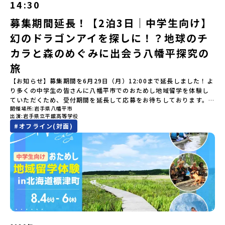
14:30
す。初めての一人旅への不安や、事務局のサポート体制、安全面に
きたい景色です。出水工業高校は、「建築科」と「機械電気科」の2
に達しなかった場合は、開催日3週間前までに催行中止の旨をメール
ーSORA見学 -モデルロケットを飛ばしてみよう！「みんなで
ついても詳しく解説しています。🎬 [アーカイブ動画を視聴す
つの学科。金属加工、電気工作、建物のデザインにチャレンジでき
にてご連絡いたします。・よくあるご質問その他、よくあるご質問
BBQ」 -さらに仲間や地元の高校生、町の大人たちと交流＜3日目
募集期間延長！【2泊3日｜中学生向け】
る]YouTube：https://youtu.be/Yt8nd04aNgA?
る環境。「高校生ものづくりコンテスト」の木材加工部門で九州大
についてはこちらをご確認ください。運営団体について＜プログラ
＞（AM）「3日間の振り返りワーク」 -みんなで振り返り対話「牧
si=e5erbspvwz5O8_uF【STEP 2】平取町プログラム説明会〜
幻のドラゴンアイを探しに！？地球のチ
会2位に輝くなど、先輩たちの実力はホンモノ！この旅では自分の手
ム主催：一般財団法人地域・教育魅力化プラットフォーム＞「意志
場の舞台裏。フィールドワーク」 -牧場見学・搾乳体験・動物と触
「平取町」の内容を具体的に深掘りしたい方へ〜全体説明を聞いた
でモノをつくる時間を体験。金属を削ったり、電気を組んだり、木
ある若者にあふれる持続可能な地域・社会をつくる」というビジョ
れ合おう「ランチ/お土産タイム」（PM） 14：00頃プログラム終
カラと森のめぐみに出会う八幡平探究の
うえで、「平取町では具体的に何をするの？」「どんな町なの？」
で形をつくったり。プロの機械にさわれる高校で&quot;自分の手
ンを掲げ、2017年3月に島根県に設立した教育事業団体です。日本
了-とかち帯広空港には15：00頃に到着予定です。※天候の状況や参
という疑問にお答えする説明会です。平取町ならではの豊かな文化
&quot;でモノづくりにチャレンジ。夜には自分だけの「竹灯籠（た
旅
全国約200の高校と連携しながら、中学卒業後に地域の枠を越えて生
加人数によってプログラムを変更する場合がございます。参加概要
や、2泊3日のプログラムの中身をたっぷりとお伝えします。日
けとうろう）」を作って灯りをともします。真っ青な海に思いっき
徒一人ひとりの夢や価値観に合った地域・学校で1〜3年間過ごすこ
【開催場所】北海道大樹町（たいきちょう）【実施日程】7月28日
【お知らせ】募集期間を6月29日（月）12:00まで延長しました！よ
時： 5月7日(木) 19：00〜19：40内 容： 平取町ってどんなとこ
りダイブしたり、全国から集まった仲間や地元の高校生、地域の方
とができるシステム「地域みらい留学」をはじめとした、教育事業
(火)〜 7月30日(木)※参加が確定した方には6月19日(金) 18：30～
り多くの中学生の皆さんに八幡平市でのおためし地域留学を体験し
ろ？、プログラム詳細解説、質疑応答お申し込み：https://c-
たちとワイワイBBQや夕ごはんづくりは一生の思い出になるはず！
や地域活性モデルをつくり続けています。名 称：一般財団法人地
20：00に「参加者向け事前オンライン研修」をご案内する予定で
ていただくため、受付期間を延長して応募をお待ちしております。
mirai.jp/events/002112どちらの説明会でも、お気軽にどうぞ！
ちょっとドキドキするけど、楽しい！に出会う3日間。熱気あふれる
域・教育魅力化プラットフォーム設 立：2017年3月代表者：岩本
す。必ず参加をお願いします。【集合場所・時間】7月28日(火)
開催場所
岩手県八幡平市
「申し込みのタイミングを逃してしまった」という方も、この機会
「はじめての一人旅だけど大丈夫？」「どんな体験ができるの？」
出水市の冒険に飛び込んでみませんか？体験のおすすめポイント体
悠所在地：〒690-0842 島根県松江市東本町二丁目25-6 みらい
13：00 とかち帯広空港※13：00までにとかち帯広空港に到着する
出演
岩手県立平舘高等学校
にぜひ一歩踏み出してみませんか？※都合により締め切りを早める
そんな保護者様の不安や、中学生のみなさんの素朴な疑問にスタッ
験プログラム内容（予定）＜1日目＞（PM）「オリエンテーショ
BASE2階 その他所在地公式HP：http://c-platform.or.jp/お問い
便で手配ください。【解散場所・時間】7月30日(木) 15：00頃 とか
#
オフライン(対面)
場合がございます。お早目にご応募ください！＜体験費・宿泊費が
フが直接お答えします。チャットでの質問も可能ですので、ぜひご
ン・自己紹介ワーク」「みんなで海遊び！」 -心をほぐして、出水
合わせ先担当：小川・小原E-mail：info@miratabi.jp「おためし
ち帯広空港※16：00以降にとかち帯広空港を出発する便で手配くだ
無料＞緑があふれる大自然の町へ！世界でここでしかできない「自
自宅からリラックスしてご参加ください。▼お申し込み前に必ずご
に飛び込む！海を満喫しよう！「みんなで夕食」「1日目の振り返り
地域留学体験」のプログラム開催情報を公式LINEにて配信中！ぜひ
さい。【対象】中学2年生、中学3年生【宿泊先】大樹町ワーキング
然×アートの融合体験」や「自然クラフト」を楽しんでみません
確認ください・参加規約への同意プログラムへの参加申し込みいた
会」＜2日目＞（AM）「出水工業高校のオープンスクールに参
ご登録ください♪地域みらい留学公式LINE
ステイ住宅※1室に複数(同性2～4名程度)で宿泊いただく予定です。
か？「大自然や文化体験が好き！興味がある！」「その地域にしか
だく前に、「お申し込みに関する各規約」への同意が必須となりま
加」 -高校見学 -授業体験（PM）「学校のことを深く知る・もの
【旅行代金】無料※旅行代金に含まれる費用のうち、以下の内容が
ない郷土料理を味わってみたい！」「地元以外の暮らしや文化が気
す。ご確認ください。・抽選による参加者決定についてお申込みい
づくりにチャレンジ！」 -各学科を実際に体験する -ものづくり
無料となります：・宿泊費（2泊分）・プログラム内のアクティビテ
になる。いつか留学してみたい！」そんな中学生のみなさんにおす
ただいた方の中から抽選の上、締め切り日から1週間を目途に、お申
にチャレンジ -竹灯籠づくりを創って灯りをともす「みんなで
ィ・体験費用・一部の食事代*以下の費用は参加者のご負担となりま
すめ！「おためし地域留学体験」は、日本全国約200の高校と連携し
し込み時に記入いただいたメールアドレス宛に「当選／落選メー
BBQ」「2日目の振り返り会」＜3日目＞（AM）「3日間の振り返り
す・集合場所までの往復交通費・お土産代や自由時間の個人飲食費
ながら地域の枠を超えて学校生活を送ることができる「地域みらい
ル」をお送りいたします。当選者は、メールに記載された「当選確
ワーク」 -みんなで振り返り対話（PM） 13:00頃 解散（出水駅）
などの個人的費用【募集人数】最大10名（お申し込み多数の場合は
留学」をプチ体験できるプログラムです。はじめてでも安心！現地
認フォーム」に３日以内に回答いただき、確認フォームの提出をも
※天候の状況や参加人数によってプログラムを変更する場合がござ
抽選の上決定）【参加者決定】お申し込み多数の場合は、締め切り
ではスタッフがしっかりとサポートいたします。今回のフィールド
って参加確定とさせていただきます。当選確認フォームの期日まで
います。参加概要【開催場所】鹿児島県出水市【実施日程】8月3日
後1週間を目途に当落結果をご連絡いたします。【申し込み受付期
は「岩手県八幡平市（はちまんたいし）」岩手県八幡平市（はちま