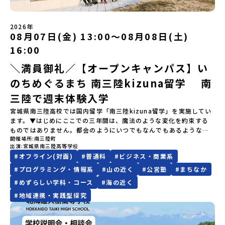
なくなった場合について参加決定後の参加お取り消しはご遠慮下さ
ンラインセッション」をご案内する予定です。【集合場所・時間】
LINEよりご連絡をお願いします。※受信制限設定をしていると、通
を行い、町内の学校給食に「標高給食DAY」としてオリジナル給食
い。やむを得ないお取り消しの場合はお早めに事務局までご連絡く
盛岡駅 8月3日(月)12:00 集合【解散場所・時間】盛岡駅 8月5日(水)
知メールをお受け取りいただけません。その場合は、
を提供しています。地域のイベントにも出展して広く地元の方へ届
ださい。・キャンセルポリシーやむを得ない参加お取り消しの場
14:30 解散【対象】中学2年生、中学3年生【宿泊先】ペンションき
2026年
「@miratabi.jp」からのメールを受信できるよう設定をお願いいた
ける活動を行っています。今回のプログラムでは、この取り組みを
合、以下のルールに沿って対応させていただきます。ご了承くださ
08月07日(金) 13:00〜08月08日(土)
らく※1室に複数(同性2～4名程度)で宿泊いただく予定です。【旅行
します。※結果に関する個別のお問合せにはお答えしておりません
行う高校生たちと一緒に夕食づくりを体験。地域の食文化と向き合
い。プログラム開催日の前日＜7月27日＞から、【キャンセルのご連
代金】無料※旅行代金に含まれる費用のうち、以下の内容が無料と
ので、ご了承ください。・お申し込みについてお申込はお一人様1回
っている先輩から直接話を聞くことができます🎵先輩たちとの交流
16:00
絡日：お支払いいただく旅行代金】・21日目にあたる日以前：無
なります：・宿泊費（2泊分）・プログラム内のアクティビティ・体
限りです。PC・スマートフォンからお申込ください。申込後の内容
は、きっと「未来へのヒント」が見つかるきっかけになります。そ
料・20日目-8日目：20％・7日目-2日目：30％・プログラム開始日
験費用・一部の食事代*以下の費用は参加者のご負担となります・集
＼満員御礼／【オープンキャンパス】い
変更はできません。お申込時は、メールアドレスの入力間違いにご
んな他にはないスペシャルな魅力がギュッと詰まった北海道標津町
の前日：40％・プログラム開始日当日：50％・ご連絡無しでの不参
合場所までの往復交通費・お土産代や自由時間の個人飲食費などの
注意ください。・宿泊について１室に複数(同性2～4名程度)で宿泊
でアクティビティをしたり、五感で感じるフィールドワークをしな
加またはプログラム開始後の解除：100％・催行中止について天候な
のちめぐるまち 南三陸kizuna留学 南
個人的費用【募集人数】最大10名（お申し込み多数の場合は抽選の
いただく予定です。・食事アレルギー対応について個別の詳細なア
がら「雄大な自然と生き物」「伝統的な産業と人々の暮らし」の魅
どの状況等によって開催を見合わせる可能性があります。その場合
上決定）【参加者決定】お申し込み多数の場合は、締め切り後1週間
レルギー対応希望にはお応えしかねる場合がございます。対応が必
力に触れ一緒に探求しませんか？体験のおすすめポイント体験プロ
三陸で週末体験入学
は原則、開催日1週間前までにご連絡いたします。又、最少催行人数
を目途に当落結果をご連絡いたします。【申し込み締切】6月8日
要な場合は必ず事前にご相談ください。・参加取消や急遽参加でき
グラム内容（予定）＜１日目＞（PM）「オリエンテーション・自己
に達しなかった場合は、開催日3週間前までに催行中止の旨をメール
宮城県南三陸高校では国内留学「南三陸kizuna留学」を実施してい
(月)12：00 から 6月22日(月) 12：00まで疑問も不安もワクワクに
なくなった場合について参加決定後の参加お取り消しはご遠慮下さ
紹介ワーク」「サーモン科学館見学」 -「鮭の聖地・しべつ」の歴
にてご連絡いたします。・よくあるご質問その他、よくあるご質問
ます。▼はじめにここでの三年間は、魔法のような変化を約束する
変える！「おためし地域留学」ステップアップ説明会プログラムの
い。やむを得ないお取り消しの場合はお早めに事務局までご連絡く
史や成り立ちを知る「夕食」 -高校生も一緒にみんなで夕食「1日
についてはこちらをご確認ください。運営団体について＜プログラ
ものではありません。都会のようにいつでもなんでもあるような便
内容を詳しく知りたい方や、お申し込みを迷われている方向けに
ださい。・キャンセルポリシーやむを得ない参加お取り消しの場
目の振り返り会」＜2日目＞（AM）「 ポー川史跡公園散策または渓
ム主催：一般財団法人地域・教育魅力化プラットフォーム＞「意志
開催場所
南三陸町
利さではないし、冬の寒さは少し厳しいかもしれません。何かにチ
Zoomでのオンライン配信を行います。知りたい情報のレベルに合
合、以下のルールに沿って対応させていただきます。ご了承くださ
流釣り体験」 -1万年前の縄文文化に触れる -渓流釣りで自然を満
ある若者にあふれる持続可能な地域・社会をつくる」というビジョ
出演
宮城県南三陸高等学校
ャレンジしようと思えば、壁にぶつかることだってあるはずです。
わせて、以下の2つのステップをご活用ください。【STEP 1】全体
い。プログラム開催日の前日＜8月2日＞から、【キャンセルのご連
喫（PM）「地引網体験」 -地元の方との交流「自由時間：海の公
ンを掲げ、2017年3月に島根県に設立した教育事業団体です。日本
#
オフライン(対面)
#
普通科
#
ビジネス・商業系
正直に言えば、ここは至れり尽くせりの環境ではありません。学校
オンライン説明会（アーカイブ動画を公開中！）〜まずは「おため
絡日：お支払いいただく旅行代金】・21日目にあたる日以前：無
園で高校生とあそぶ！かたる！」 -高校生との交流「みんなで
全国約200の高校と連携しながら、中学卒業後に地域の枠を越えて生
のなかでも、学びのフィールドとなる南三陸町でも、日々試行錯誤
し地域留学」を知りたい方へ〜日本全国20以上の地域から選んで参
#
プログラミング・情報系
#
山の近く
#
公営塾
#
まちなか
料・20日目-8日目：20％・7日目-2日目：30％・プログラム開始日
BBQ・花火大会」 -さらにまちの人たちと交流＜3日目＞（AM）
徒一人ひとりの夢や価値観に合った地域・学校で1〜3年間過ごすこ
が続いています。それでも、私たちは知っています。この「ままなら
加できる「おためし地域留学」の全体像や魅力について、説明会を
の前日：40％・プログラム開始日当日：50％・ご連絡無しでの不参
「3日間の振り返りワーク」 -みんなで振り返り対話（PM） 13：
#
めずらしい学科・コース
#
海の近く
とができるシステム「地域みらい留学」をはじめとした、教育事業
なさ」と向き合った時間が、人をいちばん強くすることを。 ここで
開催しました。中学生一人での参加にあたり、保護者様が特に気に
加またはプログラム開始後の解除：100％・催行中止について天候な
00 解散 (中標津空港 13：30頃到着)※14：50 中標津空港発 (羽田
や地域活性モデルをつくり続けています。名 称：一般財団法人地
#
地域連携・実践型探究
はあなたを、一人の新たな町民として迎えます。 お客様ではなく、
なる「安全面」や「事務局のサポート体制」についても詳しく解説
どの状況等によって開催を見合わせる可能性があります。その場合
空港16：45着)便を利用する想定※天候の状況や参加人数によってプ
域・教育魅力化プラットフォーム設 立：2017年3月代表者：岩本
この町の未来を一緒につくり、魅力的にしていく仲間として、君を
しています。ぜひ、ご自宅からお気軽にご視聴ください。🎬 [アーカ
は原則、開催日1週間前までにご連絡いたします。又、最少催行人数
ログラムを変更する場合がございます。参加概要【開催場所】北海
悠所在地：〒690-0842 島根県松江市東本町二丁目25-6 みらい
待っています。▼週末体験入学でお伝えすること(昨年度の例)・留学
イブ動画を視聴する]YouTube：
に達しなかった場合は、開催日3週間前までに催行中止の旨をメール
道標津町【実施日程】8月4日（火）〜 8月6日（木）※参加が確定し
BASE2階 その他所在地公式HP：http://c-platform.or.jp/お問い