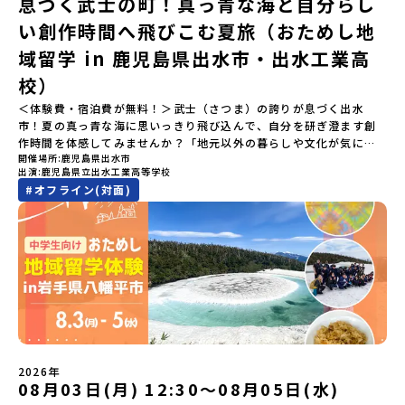
息づく武士の町！真っ青な海と自分らし
北海道平取町（びらとりちょう）【実施日程】7月18日(土)～7月20
あった場合は、繰り上げ当選者へご連絡させていただきます。登録
へと繋がっています。 「宇宙版シリコンバレー」の実現を目指し、
日(月祝)※参加が確定した方には6月3日(水) 18：30～20：00に
メールアドレスの変更をご希望の場合は下記の地域みらい留学公式
国内外の宇宙関連企業が集まる宇宙港「北海道スペースポート」の
い創作時間へ飛びこむ夏旅（おためし地
「参加者向け事前オンライン研修」をご案内する予定です。必ず参
LINEよりご連絡をお願いします。※受信制限設定をしていると、通
整備が進められています。 この未来への挑戦の精神は、民間企業に
域留学 in 鹿児島県出水市・出水工業高
加をお願いします。【集合場所・時間】7月18日(土) 12：00 新千歳
知メールをお受け取りいただけません。その場合は、
よる日本初のロケット打ち上げ成功という形で実を結び、世界有数
空港※12：00までに新千歳空港に到着する便で手配ください。【解
「@miratabi.jp」からのメールを受信できるよう設定をお願いいた
のロケット発射場の適地として全国・アジア各国からも大きな注目
校）
散場所・時間】7月20日(祝月) 15：00頃 新千歳空港※16：00以降
します。※結果に関する個別のお問合せにはお答えしておりません
を集めています 今回は、そんな大樹町の過去から未来へ繋がるフロ
に新千歳空港を出発する便で手配ください。【対象】中学2年生、中
＜体験費・宿泊費が無料！＞武士（さつま）の誇りが息づく出水
ので、ご了承ください。・お申し込みについてお申込はお一人様1回
ンティアスピリッツに触れるアクティビティへ出発！農業からロケ
学3年生【宿泊先】ゲストハウス ヤント※ドミトリータイプの2段ベ
市！夏の真っ青な海に思いっきり飛び込んで、自分を研ぎ澄ます創
限りです。PC・スマートフォンからお申込ください。申込後の内容
ットまで本物の現場を体感し、他では味わえない体験を五感をフル
ッド（1室2～4名）で宿泊いただく予定です。【旅行代金】無料※旅
作時間を体感してみませんか？「地元以外の暮らしや文化が気にな
変更はできません。お申込時は、メールアドレスの入力間違いにご
につかって楽しむことができます🎵大樹高校は、農業から宇宙まで
行代金に含まれる費用のうち、以下の内容が無料となります・宿泊
開催場所
鹿児島県出水市
る。いつか留学してみたい！」「自分の進学や将来の可能性をもっ
注意ください。・宿泊について１室に複数(同性2～4名程度)で宿泊
「町のぜんぶが教科書」！大樹高校の学びは、ただ教室の机に座っ
出演
鹿児島県立出水工業高等学校
費（2泊分）・プログラム内のアクティビティ・体験費用・一部の食
とひらきたい！」「ものづくりや工業高校に興味がある！」そんな
いただく予定です。・食事アレルギー対応について個別の詳細なア
ているだけではありません！農業や漁業から、最先端の宇宙科学ま
#
オフライン(対面)
事代※以下の費用は参加者のご負担となります・集合場所までの往
中学生のみなさんにおすすめ！「おためし地域留学」は、日本全国
レルギー対応希望にはお応えしかねる場合がございます。対応が必
で「町のぜんぶが教科書」 です。先輩たちは「地域探究」の授業
復交通費・お土産代や自由時間の個人飲食費などの個人的費用【募
約200の高校と連携し、地域の枠を超えて学校生活を送る「地域みら
要な場合は必ず事前にご相談ください。・参加取消や急遽参加でき
や、放課後の「地域探究サークル」を通して、学校の外へどんどん
集人数】最大10名（お申し込み多数の場合は抽選の上決定）【参加
い留学」をプチ体験できるプログラムです。はじめてのひとり旅で
なくなった場合について参加決定後の参加お取り消しはご遠慮下さ
飛び出し町の人たちと一緒にリアルな課題解決にチャレンジしてい
者決定】お申し込み多数の場合は、締め切り後1週間を目途に当落結
も安心！現地でもスタッフがしっかりとサポートいたします。今回
い。やむを得ないお取り消しの場合はお早めに事務局までご連絡く
ます。そんな先輩たちとの交流がきっと「未来の自分」のヒントが
果をご連絡いたします。【申し込み受付締切】4月30日(木)12：00
のフィールドは「鹿児島県 出水市（いずみし）出水工業高校」出水
ださい。・キャンセルポリシーやむを得ない参加お取り消しの場
見つかるはず！ あたたかい町の人たちや先輩たちとの出会いが待っ
から 5月14日(木) 12：00まで疑問も不安もワクワクに変える！「お
市（いずみし）は、鹿児島県の玄関口にあるまち。ここでしか見ら
合、以下のルールに沿って対応させていただきます。ご了承くださ
ている北海道大樹町へ、あなたの世界をグッと広げる特別な旅に出
ためし地域留学」ステップアップ説明会プログラムの内容を詳しく
れない景色と、地元の人たちがずっと大切にしてきたものがありま
い。プログラム開催日の前日＜7月3日＞から、【キャンセルのご連
発しませんか？ 体験のおすすめポイント体験プログラム内容（予
知りたい方や、お申し込みを迷われている方向けにZoomでのオン
す。400年前から続く「武士の道」を歩く昔、武士たちがまちを守る
絡日：お支払いいただく旅行代金】・21日目にあたる日以前：無
定）＜１日目＞（PM）「オリエンテーション・自己紹介ワーク」
ライン配信を行います。知りたい情報のレベルに合わせて、以下の2
ために築いた「出水麓（いずみふもと）武家屋敷群」。今も残る約
料・20日目-8日目：20％・7日目-2日目：30％・プログラム開始日
「大樹町の自然を満喫」 -先人の知恵と夢を体験「砂金堀」 -川
つのステップをご活用ください。【STEP 1】全体オンライン説明会
150軒のお屋敷のほとんどに、今も人が住んでいます。400年前の武
の前日：40％・プログラム開始日当日：50％・ご連絡無しでの不参
遊び「1日を振り返るーみんなで体験シェア」＜2日目＞（AM）「大
（アーカイブ動画を公開中！）〜まずは「おためし地域留学」を知
士が歩いた道を、自分の足で歩く。まるで、まち全体がタイムカプ
加またはプログラム開始後の解除：100％・催行中止について天候な
樹高校見学・寮見学」 -大樹高校の特徴を知る学校体験 -高校生
2026年
りたい方へ〜日本全国20以上の地域から選んで参加できる「おため
セル。真っ青な海へダイブ！目の前に広がる八代海（やつしろか
08月03日(月) 12:30〜08月05日(水)
どの状況等によって開催を見合わせる可能性があります。その場合
との対話「大樹町の魅力を体験①」 -大樹町ならではのランチ＆ス
し地域留学」の魅力を凝縮したアーカイブ動画をご覧いただけま
い）は穏やかなリアス式海岸。海に沈む夕日は一生に一度は見てお
は原則、開催日1週間前までにご連絡いたします。又、最少催行人数
イーツ（PM）「大樹町の魅力を体験②」 -大樹町宇宙交流センタ