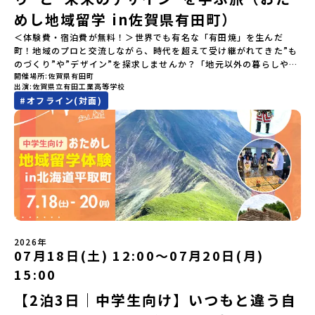
さいね😊▶︎全体説明会のアーカイブはこちら（アーカイブを視聴す
る）YouTube：https://youtu.be/Yt8nd04aNgA?
めし地域留学 in佐賀県有田町）
si=e5erbspvwz5O8_uF【アーカイブ内容】・おためし地域留学の
＜体験費・宿泊費が無料！＞世界でも有名な「有田焼」を生んだ
魅力・メリット・2026年度、日本全国20以上の対象地域について・
町！地域のプロと交流しながら、時代を超えて受け継がれてきた”も
安心のサポート体制・質疑応答※各地域の詳細なプログラムは、以
のづくり”や”デザイン”を探求しませんか？「地元以外の暮らしや文
下の【STEP2】個別説明会にて紹介しています。ーーーーーーーー
開催場所
佐賀県有田町
化が気になる。いつか留学してみたい！」「豊かな自然と伝統文
ーーーーーーーーーーーーーーーー💡疑問も不安もワクワクに変え
出演
佐賀県立有田工業高等学校
化、町並みに興味がある！」「ものづくりやきれいなデザインが好
る！2つのステップ知りたいことに合わせて、2つの説明会をご活用
#
オフライン(対面)
き！」そんな中学生のみなさんにおすすめ！「おためし地域留学体
ください！【STEP1】全体オンライン説明会の視聴（☆上の動画で
験」は、日本全国約200の高校と連携し、地域の枠を超えて学校生活
いつでも視聴可能です） 〜まずは「おためし地域留学」を知りたい
を送る「地域みらい留学」をプチ体験できるプログラムです。はじ
方へ〜プログラムの全体像や魅力、サポート体制について解説しま
めてのひとり旅でも安心！現地でもスタッフがしっかりとサポート
す。 【STEP2】個別プログラム説明会（☆順次ページを公開しま
いたします。今回のフィールドは「佐賀県有田町（ありたちょ
す）〜「地域別のプログラム」を具体的に知りたい方へ〜 「現地で
う）」佐賀県の西部にある有田町は、江戸時代から400年以上続く
は何をするの？」という疑問にお答えする説明会です。その場所な
「窯業（ようぎょう）」の町。 窯（かま）で粘土を焼いてつくるも
らではのプログラムをたっぷりお伝えします！🚩現在公開中の個別
のづくりが、この町の文化として今も受け継がれています。世界で
説明会はこちらから（順次公開予定）【5/7(木)】北海道平取町
も知られる「有田焼」は、この窯業の中から生まれました。長い歴
【5/8(金)】熊本県芦北町▼おためし地域留学の情報▼おためし地域
史の中で積み重ねられてきた技術や工夫、そして“つくる人の想
留学の情報紹介ページ👉【こちらをクリック】「おためし地域留学
い”が、この町には残っています。また、文化施設が「日本遺産」や
体験」のプログラム開催情報を公式LINEにて配信中！ぜひご登録く
2026年
「日本の20世紀遺産」に認定されるなど日本を代表する伝統工芸の
07月18日(土) 12:00〜07月20日(月)
ださい♪気になることや不安な点は、LINEから気軽にご相談くださ
町です。さらに、有田町には「日本の棚田百選」に選ばれた「岳の
い。👉 【LINE登録はこちら】
15:00
棚田（たなだ）」や「名水百選」や「水源の森百選」に選ばれた
「竜門峡（りゅうもんきょう）」など、思わず立ち止まりたくなる
【2泊3日｜中学生向け】いつもと違う自
ような自然も広がり、歴史・文化・自然が重なり合う、“本物”に出