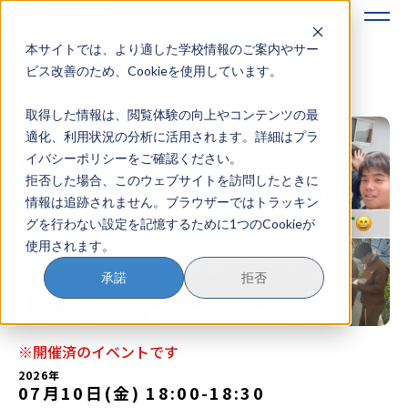
本サイトでは、より適した学校情報のご案内やサー
地域みらい留学のすすめかた
ビス改善のため、Cookieを使用しています。
取得した情報は、閲覧体験の向上やコンテンツの最
地域みらい留学とは
適化、利用状況の分析に活用されます。詳細はプラ
イバシーポリシーをご確認ください。
学校を探す
拒否した場合、このウェブサイトを訪問したときに
情報は追跡されません。ブラウザーではトラッキン
イベントを探す
グを行わない設定を記憶するために1つのCookieが
使用されます。
おためし地域留学
承諾
拒否
マガジン
奨学金について
※開催済のイベントです
2026年
07月10日(金) 18:00
-
18:30
？
イベント参加方法