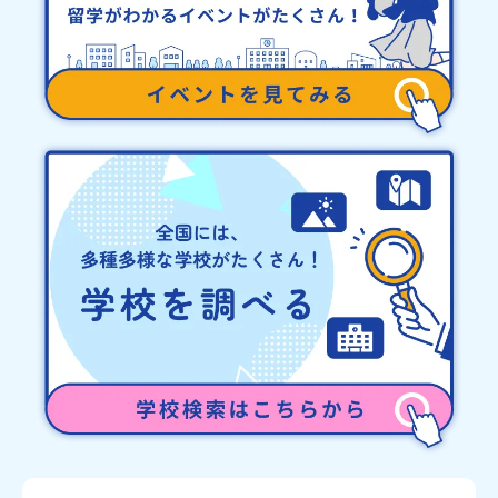
中止の旨をメールにてご連絡いたします。・よくあるご質問その
他、よくあるご質問についてはこちらをご確認ください。運営団体
について＜プログラム主催：一般財団法人地域・教育魅力化プラッ
トフォーム＞「意志ある若者にあふれる持続可能な地域・社会をつ
くる」というビジョンを掲げ、2017年3月に島根県に設立した教育
事業団体です。日本全国約200の高校と連携しながら、中学卒業後に
地域の枠を越えて生徒一人ひとりの夢や価値観に合った地域・学校
で1〜3年間過ごすことができるシステム「地域みらい留学」をはじ
めとした、教育事業や地域活性モデルをつくり続けています。名
称：一般財団法人地域・教育魅力化プラットフォーム設 立：2017
年3月代表者：岩本 悠所在地：〒690-0842 島根県松江市東本町二
丁目25-6 みらいBASE2階 その他所在地公式HP：http://c-
platform.or.jp/お問い合わせ先担当：小川・小原E-mail：
info@miratabi.jp「おためし地域留学体験」のプログラム開催情報
を公式LINEにて配信中！ぜひご登録ください♪地域みらい留学公式
LINE