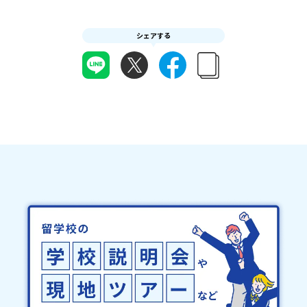
連絡させていただきます。登録メールアドレスの変更をご希望の場
にてご連絡いたします。・よくあるご質問その他、よくあるご質問
ど、参加できなかった方「まず全体像だけ知りたい」という中学
合は下記の地域みらい留学公式LINEよりご連絡をお願いします。※
についてはこちらをご確認ください。運営団体について＜プログラ
生・保護者の方これから学校選びを始めたいご家庭■ 参加形式につ
受信制限設定をしていると、通知メールをお受け取りいただけませ
シェアする
ム主催：一般財団法人地域・教育魅力化プラットフォーム＞「意志
いてオンライン開催・参加費無料です。カメラオフ・マイクオフで
ん。その場合は、「@miratabi.jp」からのメールを受信できるよう
ある若者にあふれる持続可能な地域・社会をつくる」というビジョ
の参加もOK！聞くだけの参加でも大歓迎です😊お気軽にお申し込み
設定をお願いいたします。※結果に関する個別のお問合せにはお答
ンを掲げ、2017年3月に島根県に設立した教育事業団体です。日本
ください。
えしておりませんので、ご了承ください。・お申し込みについてお
全国約200の高校と連携しながら、中学卒業後に地域の枠を越えて生
申込はお一人様1回限りです。PC・スマートフォンからお申込くだ
徒一人ひとりの夢や価値観に合った地域・学校で1〜3年間過ごすこ
さい。申込後の内容変更はできません。お申込時は、メールアドレ
とができるシステム「地域みらい留学」をはじめとした、教育事業
スの入力間違いにご注意ください。・宿泊について１室に複数(同性
や地域活性モデルをつくり続けています。名 称：一般財団法人地
2～4名程度)で宿泊いただく予定です。・食事アレルギー対応につい
域・教育魅力化プラットフォーム設 立：2017年3月代表者：岩本
て個別の詳細なアレルギー対応希望にはお応えしかねる場合がござ
悠所在地：〒690-0842 島根県松江市東本町二丁目25-6 みらい
います。対応が必要な場合は必ず事前にご相談ください。・参加取
BASE2階 その他所在地公式HP：http://c-platform.or.jp/お問い
消や急遽参加できなくなった場合について参加決定後の参加お取り
合わせ先担当：小川・小原E-mail：info@miratabi.jp「おためし
消しはご遠慮下さい。やむを得ないお取り消しの場合はお早めに事
地域留学体験」のプログラム開催情報を公式LINEにて配信中！ぜひ
務局までご連絡ください。・キャンセルポリシーやむを得ない参加
ご登録ください♪地域みらい留学公式LINE
お取り消しの場合、以下のルールに沿って対応させていただきま
す。ご了承ください。プログラム開催日の前日＜8月3日＞から、
【キャンセルのご連絡日：お支払いいただく旅行代金】・21日目に
あたる日以前：無料・20日目-8日目：20％・7日目-2日目：30％・
プログラム開始日の前日：40％・プログラム開始日当日：50％・ご
連絡無しでの不参加またはプログラム開始後の解除：100％・催行中
止について天候などの状況等によって開催を見合わせる可能性があ
ります。その場合は原則、開催日1週間前までにご連絡いたします。
又、最少催行人数に達しなかった場合は、開催日3週間前までに催行