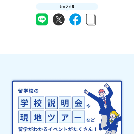
についてはこちらをご確認ください。運営団体について＜プログラ
受信制限設定をしていると、通知メールをお受け取りいただけませ
シェアする
ム主催：一般財団法人地域・教育魅力化プラットフォーム＞「意志
ん。その場合は、「@miratabi.jp」からのメールを受信できるよう
ある若者にあふれる持続可能な地域・社会をつくる」というビジョ
設定をお願いいたします。※結果に関する個別のお問合せにはお答
ンを掲げ、2017年3月に島根県に設立した教育事業団体です。日本
えしておりませんので、ご了承ください。・お申し込みについてお
全国約200の高校と連携しながら、中学卒業後に地域の枠を越えて生
申込はお一人様1回限りです。PC・スマートフォンからお申込くだ
徒一人ひとりの夢や価値観に合った地域・学校で1〜3年間過ごすこ
さい。申込後の内容変更はできません。お申込時は、メールアドレ
とができるシステム「地域みらい留学」をはじめとした、教育事業
スの入力間違いにご注意ください。・宿泊について１室に複数(同性
や地域活性モデルをつくり続けています。名 称：一般財団法人地
2～4名程度)で宿泊いただく予定です。・食事アレルギー対応につい
域・教育魅力化プラットフォーム設 立：2017年3月代表者：岩本
て個別の詳細なアレルギー対応希望にはお応えしかねる場合がござ
悠所在地：〒690-0842 島根県松江市東本町二丁目25-6 みらい
います。対応が必要な場合は必ず事前にご相談ください。・参加取
BASE2階 その他所在地公式HP：http://c-platform.or.jp/お問い
消や急遽参加できなくなった場合について参加決定後の参加お取り
合わせ先担当：小川・小原E-mail：info@miratabi.jp「おためし
消しはご遠慮下さい。やむを得ないお取り消しの場合はお早めに事
地域留学体験」のプログラム開催情報を公式LINEにて配信中！ぜひ
務局までご連絡ください。・キャンセルポリシーやむを得ない参加
ご登録ください♪地域みらい留学公式LINE
お取り消しの場合、以下のルールに沿って対応させていただきま
す。ご了承ください。プログラム開催日の前日＜8月3日＞から、
【キャンセルのご連絡日：お支払いいただく旅行代金】・21日目に
あたる日以前：無料・20日目-8日目：20％・7日目-2日目：30％・
プログラム開始日の前日：40％・プログラム開始日当日：50％・ご
連絡無しでの不参加またはプログラム開始後の解除：100％・催行中
止について天候などの状況等によって開催を見合わせる可能性があ
ります。その場合は原則、開催日1週間前までにご連絡いたします。
又、最少催行人数に達しなかった場合は、開催日3週間前までに催行
中止の旨をメールにてご連絡いたします。・よくあるご質問その