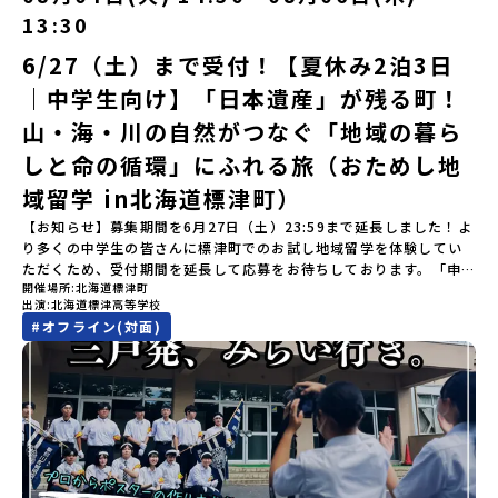
す。町の約83％は「森林」！標高1,000mを超える山岳地帯や高原
いただきます。登録メールアドレスの変更をご希望の場合は下記の
ず参加をお願いします。【集合場所・時間】出水駅 8月3日(月)
学」ステップアップ説明会プログラムの内容を詳しく知りたい方
13:30
もあり緑が豊かな大自然を感じることができ、新緑、山菜の春、花
地域みらい留学公式LINEよりご連絡をお願いします。※受信制限設
13:30 集合【解散場所・時間】出水駅 8月5日(水) 12:00 解散【対
や、お申し込みを迷われている方向けにZoomでのオンライン配信
の夏、紅葉の秋、スキーや樹氷の冬と四季ごとに美しい景色を見る
定をしていると、通知メールをお受け取りいただけません。その場
象】中学生2～3年生【宿泊先】現在調整中※1室に複数名(同性)で宿
6/27（土）まで受付！【夏休み2泊3日
を行います。知りたい情報のレベルに合わせて、以下の2つのステッ
ことのできるユニークな町です。「十和田八幡平（とわだはちまん
合は、「@miratabi.jp」からのメールを受信できるよう設定をお願
泊いただく予定です。【旅行代金】無料※旅行代金に含まれる費用
プをご活用ください。【STEP 1】全体オンライン説明会（アーカイ
｜中学生向け】「日本遺産」が残る町！
たい）国立公園」では登山やトレッキング、「安比高原（あっぴこ
いいたします。※結果に関する個別のお問合せにはお答えしており
のうち、以下の内容が無料となります：・宿泊費（2泊分）・プログ
ブ動画を公開中！）〜まずは「おためし地域留学」を知りたい方
うげん）スキー場」は日本国内最大級のスキーリゾートとして有名
ませんので、ご了承ください。・お申し込みについてお申込はお一
ラム内のアクティビティ・体験費用・一部の食事代*以下の費用は参
へ〜日本全国20以上の地域から選んで参加できる「おためし地域留
山・海・川の自然がつなぐ「地域の暮ら
で、一年中自然アクティビティを楽しむことができます！そして八
人様1回限りです。PC・スマートフォンからお申込ください。申込
加者のご負担となります・集合場所までの往復交通費・お土産代や
学」の全体像や魅力について、説明会を開催しました。中学生一人
幡平市にある「松川地熱発電所」は、日本で初めて「地球のチカラ
しと命の循環」にふれる旅（おためし地
後の内容変更はできません。お申込時は、メールアドレスの入力間
自由時間の個人飲食費などの個人的費用【募集人数】最大10名（お
での参加にあたり、保護者様が特に気になる「安全面」や「事務局
を電気に変えた」場所！八幡平の地下からわき出す蒸気をそのまま
違いにご注意ください。・宿泊について１室に複数(同性2～4名程
申し込み多数の場合は抽選の上決定）【参加者決定】お申し込み多
のサポート体制」についても詳しく解説しています。ぜひ、ご自宅
域留学 in北海道標津町）
電気に変える「地球・自然にやさしい最先端のエネルギー」を生み
度)で宿泊いただく予定です。・食事アレルギー対応について個別の
数の場合は、締め切り後1週間を目途に当落結果をご連絡いたしま
からお気軽にご視聴ください。🎬 [アーカイブ動画を視聴す
出す挑戦をしてきた町です。今回のプログラムでは、この松川地熱
詳細なアレルギー対応希望にはお応えしかねる場合がございます。
す。【申し込み受付期間】6月1日(月)12：00 から 6月15日(月)
【お知らせ】募集期間を6月27日（土）23:59まで延長しました！よ
る]YouTube：https://youtu.be/Yt8nd04aNgA?
発電所から吹き出す地熱蒸気を使った「アート体験」をすることが
対応が必要な場合は必ず事前にご相談ください。・参加取消や急遽
12：00まで疑問も不安もワクワクに変える！「おためし地域留学」
り多くの中学生の皆さんに標津町でのお試し地域留学を体験してい
si=e5erbspvwz5O8_uF 【STEP 2】大樹町プログラム説明会〜
できます。世界でここだけ！地球のチカラを使った幻想的なグラデ
参加できなくなった場合について参加決定後の参加お取り消しはご
ステップアップ説明会プログラムの内容を詳しく知りたい方や、お
ただくため、受付期間を延長して応募をお待ちしております。「申
「大樹町」の内容を具体的に深掘りしたい方へ〜全体説明を聞いた
ーションのアートづくりをぜひ体験してみてください！さらに八幡
遠慮下さい。やむを得ないお取り消しの場合はお早めに事務局まで
開催場所
北海道標津町
申し込みを迷われている方向けにZoomでのオンライン配信を行い
し込みのタイミングを逃してしまった」という方も、この機会にぜ
うえで、「大樹町では具体的に何をするの？」「どんな町なの？」
平市は自然（山）の恵みを生かした料理がとても美味しい地域で
出演
北海道標津高等学校
ご連絡ください。・キャンセルポリシーやむを得ない参加お取り消
ます。知りたい情報のレベルに合わせて、以下の2つのステップをご
ひ一歩踏み出してみませんか？※都合により締め切りを早める場合
という疑問にお答えする説明会です。大樹町ならではの豊かな文化
す。みなさんの地元の味とは違う「岩手の郷土料理」を味わって楽
#
オフライン(対面)
しの場合、以下のルールに沿って対応させていただきます。ご了承
活用ください。【STEP 1】全体オンライン説明会（アーカイブ動画
がございます。お早目にご応募ください！-------奨学金のお知らせ-
や、2泊3日のプログラムの中身をたっぷりとお伝えします。日
しんでください🎵今回はこの大自然や文化が魅力的な八幡平市で、
ください。プログラム開催日の前日＜7月17日＞から、【キャンセル
を公開中！）〜まずは「おためし地域留学」を知りたい方へ〜日本
------＼返還不要・3年間最大72万／💡北海道の高校留学に【毎月2
時： 5月13日(水) 19：00〜19：40内 容： 大樹町ってどんなとこ
日本全国から集まる中学生や「平舘（たいらだて）高校」の高校生
のご連絡日：お支払いいただく旅行代金】・21日目にあたる日以
全国20以上の地域から選んで参加できる「おためし地域留学」の全
万円】の給付型奨学金～夢に向かって一歩踏み出す、あなたの未来
ろ？プログラム詳細解説、質疑応答お申し込み：https://c-
と一緒にさまざまなアクティビティを体験していただきます。他に
前：無料・20日目-8日目：20％・7日目-2日目：30％・プログラム
体像や魅力について、説明会を開催しました。中学生一人での参加
を応援！～ 詳細・条件はこちらから-----------------------------
mirai.jp/events/002112お気軽にどうぞ！「はじめての一人旅だ
はないスペシャルな魅力がギュッと詰まった岩手県八幡平市で五感
開始日の前日：40％・プログラム開始日当日：50％・ご連絡無しで
にあたり、保護者様が特に気になる「安全面」や「事務局のサポー
----＜体験費・宿泊費が無料！＞一万年前から続く自然と人の暮らし
けど大丈夫？」「どんな体験ができるの？」そんな保護者様の不安
を使いながら、まちの魅力を一緒に探究してみませんか？地域と一
の不参加またはプログラム開始後の解除：100％・催行中止について
ト体制」についても詳しく解説しています。ぜひ、ご自宅からお気
が今も残る町！広大な自然と生き物とともに生きる豊かさに触れ、
や、中学生のみなさんの素朴な疑問にスタッフが直接お答えしま
体になり「開拓者精神」を育む！「平舘（たいらだて）高校」と
天候などの状況等によって開催を見合わせる可能性があります。そ
軽にご視聴ください。🎬 [アーカイブ動画を視聴する]YouTube：
まちの暮らしを一緒に体験してみませんか？「地元以外の地域の暮
す。チャットでの質問も可能ですので、ぜひご自宅からリラックス
は？今回のプログラムを一緒に過ごしてくれる高校生は「平舘（た
の場合は原則、開催日1週間前までにご連絡いたします。又、最少催
https://youtu.be/Yt8nd04aNgA?si=e5erbspvwz5O8_uF
らしが気になる。いつか留学してみたい！」「大自然と生き物が好
してご参加ください。▼お申し込み前に必ずご確認ください・参加
いらだて）高校」の生徒たち。この高校の特徴は「地域と一体にな