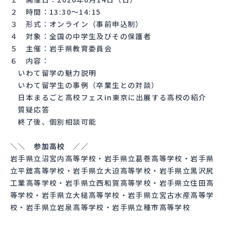
２ 時間：13:30〜14:15
３ 形式：オンライン（事前申込制）
４ 対象：全国の中学生及びその保護者
５ 主催：岩手県教育委員会
６ 内容：
いわて留学の魅力説明
いわて留学生の事例（卒業生との対談）
日本まるごと高校フェスin東京に出展する高校の紹介
質疑応答
終了後、個別相談可能
＼＼ 参加高校 ／／
岩手県立沼宮内高等学校・岩手県立葛巻高等学校・岩手県
立平舘高等学校・岩手県立大迫高等学校・岩手県立黒沢尻
工業高等学校・岩手県立西和賀高等学校・岩手県立住田高
等学校・岩手県立大槌高等学校・岩手県立宮古水産高等学
校・岩手県立岩泉高等学校・岩手県立種市高等学校