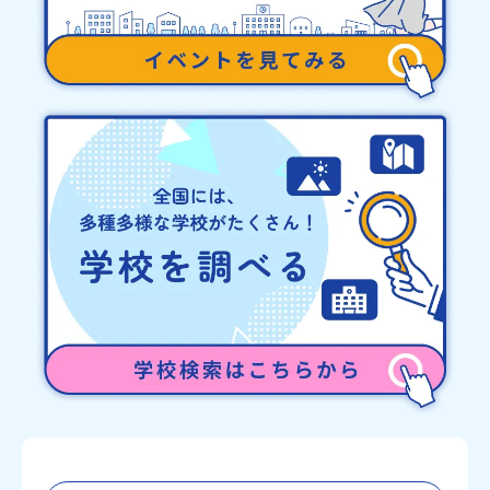
他、よくあるご質問についてはこちらをご確認ください。運営団体
について＜プログラム主催：一般財団法人地域・教育魅力化プラッ
トフォーム＞「意志ある若者にあふれる持続可能な地域・社会をつ
くる」というビジョンを掲げ、2017年3月に島根県に設立した教育
事業団体です。日本全国約200の高校と連携しながら、中学卒業後に
地域の枠を越えて生徒一人ひとりの夢や価値観に合った地域・学校
で1〜3年間過ごすことができるシステム「地域みらい留学」をはじ
めとした、教育事業や地域活性モデルをつくり続けています。名
称：一般財団法人地域・教育魅力化プラットフォーム設 立：2017
年3月代表者：岩本 悠所在地：〒690-0842 島根県松江市東本町二
丁目25-6 みらいBASE2階 その他所在地公式HP：http://c-
platform.or.jp/お問い合わせ先担当：小川・小原E-mail：
info@miratabi.jp「おためし地域留学体験」のプログラム開催情報
を公式LINEにて配信中！ぜひご登録ください♪地域みらい留学公式
LINE