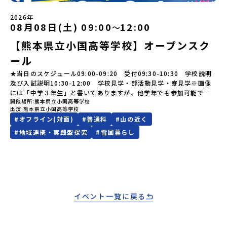
LINEよりご連絡をお願いします。※受信制限設定をしていると、通
【STEP 2】プログラム説明会〜「標津町」の内容をもっと知りした
知メールをお受け取りいただけません。その場合は、
い方へ〜全体説明を聞いたうえで、「プログラムで何をするの？」
2026年
「@miratabi.jp」からのメールを受信できるよう設定をお願いいた
「どんなまちなの？」という疑問にお答えする詳細配信です。2泊3
08月08日(土) 09:00
12:00
〜
します。※結果に関する個別のお問合せにはお答えしておりません
日のプログラムの中身をお伝えします。日時：6月10日(水) 19：
ので、ご了承ください。・お申し込みについてお申込はお一人様1回
00〜20：00内容：どんなところ？プログラム詳細解説、質疑応答紹
【熊本県立小国高等学校】オープンスク
限りです。PC・スマートフォンからお申込ください。申込後の内容
介地域：鹿児島県出水市・出水工業高校/北海道標津町/岩手県八幡
ール
変更はできません。お申込時は、メールアドレスの入力間違いにご
平市/愛媛県鬼北町＊4つの地域のプログラムを1時間でぎゅっとお届
注意ください。・宿泊について１室に複数(同性2～4名程度)で宿泊
けします。お申し込み：https://c-mirai.jp/events/064069お気
★当日のスケジュール09:00-09:20 受付09:30-10:30 学校説明
いただく予定です。・食事アレルギー対応について個別の詳細なア
軽にどうぞ！「はじめての一人旅だけど大丈夫？」「どんな体験が
及び入試説明10:30-12:00 学校見学・部活動見学・寮見学※画像
レルギー対応希望にはお応えしかねる場合がございます。対応が必
できるの？」そんな保護者様の不安や、中学生のみなさんの素朴な
には「中学３年生」と書いてありますが、他学年でも参加可能で
要な場合は必ず事前にご相談ください。・参加取消や急遽参加でき
疑問にスタッフが直接お答えします。チャットでの質問も可能です
開催場所
熊本県立小国高等学校
す！
なくなった場合について参加決定後の参加お取り消しはご遠慮下さ
出演
熊本県立小国高等学校
ので、ぜひご自宅からリラックスしてご参加ください。▼お申し込
い。やむを得ないお取り消しの場合はお早めに事務局までご連絡く
#
オフライン(対面)
#
普通科
#
山の近く
み前に必ずご確認ください・参加規約への同意プログラムへの参加
ださい。・キャンセルポリシーやむを得ない参加お取り消しの場
申し込みいただく前に、「お申し込みに関する各規約」への同意が
#
地域連携・実践型探究
#
雪国暮らし
合、以下のルールに沿って対応させていただきます。ご了承くださ
必須となります。ご確認ください。・抽選による参加者決定につい
い。プログラム開催日の前日＜8月2日＞から、【キャンセルのご連
てお申込みいただいた方の中から抽選の上、締め切り日から1週間を
絡日：お支払いいただく旅行代金】・21日目にあたる日以前：無
目途に、お申し込み時に記入いただいたメールアドレス宛に「当選
料・20日目-8日目：20％・7日目-2日目：30％・プログラム開始日
／落選メール」をお送りいたします。当選者は、メールに記載され
の前日：40％・プログラム開始日当日：50％・ご連絡無しでの不参
た「当選確認フォーム」に３日以内に回答いただき、確認フォーム
加またはプログラム開始後の解除：100％・催行中止について天候な
の提出をもって参加確定とさせていただきます。当選確認フォーム
どの状況等によって開催を見合わせる可能性があります。その場合
イベント一覧に戻る
の期日までにご回答いただけない場合は、当選を取り消しとさせて
は原則、開催日1週間前までにご連絡いたします。又、最少催行人数
いただきます。当選取り消しがあった場合は、繰り上げ当選者へご
に達しなかった場合は、開催日3週間前までに催行中止の旨をメール
連絡させていただきます。登録メールアドレスの変更をご希望の場
にてご連絡いたします。・よくあるご質問その他、よくあるご質問
合は下記の地域みらい留学公式LINEよりご連絡をお願いします。※