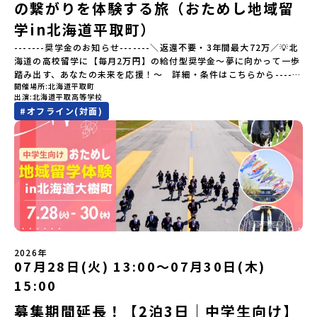
の繋がりを体験する旅（おためし地域留
わる職人、町で暮らすプロデザイナー、地元の高校で学ぶ生徒など
と交流しながら「伝統的なものづくり」や「未来のデザイン」を一
学in北海道平取町）
緒に探求できます。ただ体験するだけじゃなくて、 “どうしてこの形
-------奨学金のお知らせ-------＼返還不要・3年間最大72万／💡北
なんだろう？” “自分だったらどんなデザインにする？” そんなふう
海道の高校留学に【毎月2万円】の給付型奨学金～夢に向かって一歩
に考える時間も、このプログラムの大切なポイントです。ここで出
踏み出す、あなたの未来を応援！～ 詳細・条件はこちらから------
会う人や体験が、自分の「好き」や「未来」につながるかもしれま
開催場所
北海道平取町
---------------------------＜体験費・宿泊費が無料＞累計3,000万
せん。この町でしかできない、ちょっと特別な体験を、ぜひ楽しん
出演
北海道平取高等学校
部以上販売された大人気マンガ「ゴールデンカムイ」の実写版映画
でみませんか？体験のおすすめポイント体験プログラム内容（予
#
オフライン(対面)
に登場する町！北海道の「アイヌ文化継承の地」で自然や食を体験
定）＜１日目＞（PM）「オリエンテーション・自己紹介ワーク」
してみませんか？「地元以外の地域の暮らしが気になる。いつか留
「有田工業高校見学」 -陶芸技術をまなぶ！「セラミック科」のま
学してみたい！」「アイヌ文化の歴史や、マンガに登場する世界を
なび場を体験 -デザインセンスをまなぶ！「デザイン科」のまなび
自分の手で探求したい！」「自然が好きでもっと触れてあそびた
場を体験「フィールドワーク」 -有田の歴史ある名所巡り -有田
い！」そんな中学生のみなさんにおすすめ！「おためし地域留学体
の歴史的な町並みを体感する「有田焼絵付けアクティビティ」 -職
験」は、日本全国約200の高校と連携し、地域の枠を超えて学校生活
人さんからまなぶ！有田焼伝統の「絵付け」体験ワークショップ
を送る「地域みらい留学」をプチ体験できるプログラムです。はじ
（協力：clay studio）「みんなで楽しもう！BBQ」 -BBQづく
めてのひとり旅でも安心！現地でもスタッフがしっかりとサポート
り -仲間や地元の高校生、町の大人たちと交流・対話＜２日目＞
いたします。今回のフィールドは「北海道平取町（びらとりちょ
（AM）「1日目の振り返り」「ワークショップ」 -ゲスト講師によ
う）」北海道の南に位置する平取町（びらとりちょう）。壮大な自
るワークショプ「全体の振り返りワーク」 -みんなで振り返り対話
然と「アイヌ文化」が継承されている町として広く知られていま
（PM）「ランチ/お土産タイム」解散※天候の状況や参加人数によ
2026年
す。町名の「平取（びらとり）」は、アイヌ語「ピラ・ウトゥル」
07月28日(火) 13:00〜07月30日(木)
ってプログラムを変更する場合がございます。参加概要【開催場
（崖の間を意味）という言葉から名付けられました。見上げるほど
所】佐賀県 有田町（ありたちょう）【実施日程】7月4日（土）〜7
15:00
大きな山々が連なる「幌尻岳（ぽろしりだけ）」の景色は絶景！日
月5日（日）※参加が確定した方には6月5日（金） 18:30～20:00に
本一の広さを誇る「すずらん」が咲く花畑や、和牛がのんびりと過
「参加者向け事前オンライン研修」をご案内する予定です。必ず参
募集期間延長！【2泊3日｜中学生向け】
ごす放牧地。日本一の清流に選ばれたこともある、ヤマメやニジマ