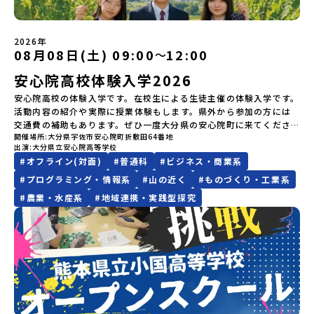
地域留学体験」のプログラム開催情報を公式LINEにて配信中！ぜひ
たい方へ〜全体説明を聞いたうえで、「プログラムで何をする
ム主催：一般財団法人地域・教育魅力化プラットフォーム＞「意志
場所・時間】中標津空港 8月4日(火) 14：30 集合【解散場所・時
ご登録ください♪地域みらい留学公式LINE
の？」「どんなまちなの？」という疑問にお答えする詳細配信で
ある若者にあふれる持続可能な地域・社会をつくる」というビジョ
間】中標津空港 8月6日(木) 13：30 解散【対象】中学2年生、中学3
す。2泊3日のプログラムの中身をお伝えします。日時：6月10日(水)
ンを掲げ、2017年3月に島根県に設立した教育事業団体です。日本
年生【宿泊先】民宿 船長の家※1室に複数(同性2～4名程度)で宿泊
2026年
19：00〜20：00内容：どんなところ？プログラム詳細解説、質疑
08月08日(土) 09:00
12:00
〜
全国約200の高校と連携しながら、中学卒業後に地域の枠を越えて生
いただく予定です。【旅行代金】無料※旅行代金に含まれる費用の
応答紹介地域：鹿児島県出水市・出水工業高校/北海道標津町/岩手
徒一人ひとりの夢や価値観に合った地域・学校で1〜3年間過ごすこ
うち、以下の内容が無料となります：・宿泊費（2泊分）・プログラ
県八幡平市/愛媛県鬼北町＊4つの地域のプログラムを1時間でぎゅっ
安心院高校体験入学2026
とができるシステム「地域みらい留学」をはじめとした、教育事業
ム内のアクティビティ・体験費用・一部の食事代*以下の費用は参加
とお届けします。お申し込み：https://c-
や地域活性モデルをつくり続けています。名 称：一般財団法人地
者のご負担となります・集合場所までの往復交通費・お土産代や自
安心院高校の体験入学です。在校生による生徒主催の体験入学です。
mirai.jp/events/064069お気軽にどうぞ！「はじめての一人旅だ
域・教育魅力化プラットフォーム設 立：2017年3月代表者：岩本
由時間の個人飲食費などの個人的費用【募集人数】最大10名（お申
活動内容の紹介や実際に授業体験もします。県外から参加の方には
けど大丈夫？」「どんな体験ができるの？」そんな保護者様の不安
悠所在地：〒690-0842 島根県松江市東本町二丁目25-6 みらい
し込み多数の場合は抽選の上決定）【参加者決定】お申し込み多数
交通費の補助もあります。ぜひ一度大分県の安心院町に来てくださ
や、中学生のみなさんの素朴な疑問にスタッフが直接お答えしま
BASE2階公式HP：http://c-platform.or.jp/お問い合わせ先担
の場合は、締め切り後1週間を目途に当落結果をご連絡いたします。
開催場所
大分県宇佐市安心院町折敷田64番地
い！！
す。チャットでの質問も可能ですので、ぜひご自宅からリラックス
当：小川・小原E-mail：info@miratabi.jp「おためし地域留学体
【申し込み受付期間】6月8日(月)12：00 から 6月22日(月) 12：00
出演
大分県立安心院高等学校
してご参加ください。▼お申し込み前に必ずご確認ください・参加
験」のプログラム開催情報を公式LINEにて配信中！ぜひご登録くだ
まで疑問も不安もワクワクに変える！「おためし地域留学」ステッ
#
オフライン(対面)
#
普通科
#
ビジネス・商業系
規約への同意プログラムへの参加申し込みいただく前に、「お申し
さい♪地域みらい留学公式LINE
プアップ説明会プログラムの内容を詳しく知りたい方や、お申し込
#
プログラミング・情報系
#
山の近く
#
ものづくり・工業系
込みに関する各規約」への同意が必須となります。ご確認くださ
みを迷われている方向けにZoomでのオンライン配信を行います。
い。・抽選による参加者決定についてお申込みいただいた方の中か
#
農業・水産系
#
地域連携・実践型探究
知りたい情報のレベルに合わせて、以下の2つのステップをご活用く
ら抽選の上、締め切り日から1週間を目途に、お申し込み時に記入い
ださい。【STEP 1】全体オンライン説明会（アーカイブ動画を公開
ただいたメールアドレス宛に「当選／落選メール」をお送りいたし
中！）〜まずは「おためし地域留学」を知りたい方へ〜日本全国20
ます。当選者は、メールに記載された「当選確認フォーム」に３日
以上の地域から選んで参加できる「おためし地域留学」の全体像や
以内に回答いただき、確認フォームの提出をもって参加確定とさせ
魅力について、説明会を開催しました。中学生一人での参加にあた
ていただきます。当選確認フォームの期日までにご回答いただけな
り、保護者様が特に気になる「安全面」や「事務局のサポート体
い場合は、当選を取り消しとさせていただきます。当選取り消しが
制」についても詳しく解説しています。ぜひ、ご自宅からお気軽に
あった場合は、繰り上げ当選者へご連絡させていただきます。登録
ご視聴ください。🎬 [アーカイブ動画を視聴する]YouTube：
メールアドレスの変更をご希望の場合は下記の地域みらい留学公式
https://youtu.be/Yt8nd04aNgA?si=e5erbspvwz5O8_uF