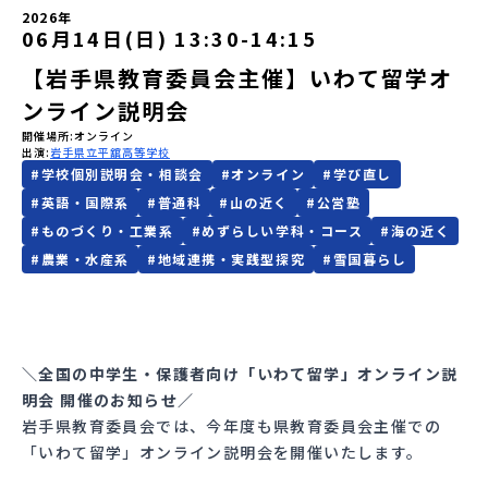
2026年
06月14日(日) 13:30
-
14:15
会員登録
MYページログイン
【岩手県教育委員会主催】いわて留学オ
ンライン説明会
開催場所
オンライン
出演
岩手県立平舘高等学校
#
学校個別説明会・相談会
#
オンライン
#
学び直し
#
英語・国際系
#
普通科
#
山の近く
#
公営塾
#
ものづくり・工業系
#
めずらしい学科・コース
#
海の近く
#
農業・水産系
#
地域連携・実践型探究
#
雪国暮らし
＼全国の中学生・保護者向け「いわて留学」オンライン説
明会 開催のお知らせ／
岩手県教育委員会では、今年度も県教育委員会主催での
「いわて留学」オンライン説明会を開催いたします。