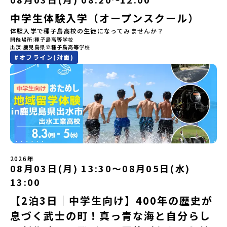
輩たちと過ごす時間です。 ただ校舎を眺める見学ではありません。
https://youtu.be/Yt8nd04aNgA?
は、日本全国約200の高校と連携し、地域の枠を超えて学校生活を送
高校生が自ら企画したアクティビティを通じて、年の近い先輩たち
中学生体験入学（オープンスクール）
si=e5erbspvwz5O8_uF【STEP 2】有田町プログラム説明会〜
る「地域みらい留学」をプチ体験できるプログラムです。はじめて
と本音で交流することができます。魅力的な大人たちと対話をしな
「有田町」の内容を具体的に深掘りしたい方へ〜全体説明を聞いた
のひとり旅でも安心！現地でもスタッフがしっかりとサポートいた
体験入学で種子島高校の生徒になってみませんか？
がら町の歴史や「生き方」を学ぶことができ、大充実の2泊3日にな
うえで、「有田町では具体的に何をするの？」「どんな町なの？」
します。今回のフィールドは「北海道 大樹町（たいきちょう）」北
開催場所
種子島高等学校
ること間違いなし！そんなユニークな魅力がたっぷりつまった北海
という疑問にお答えする説明会です。有田町ならではの豊かな文化
海道の東部、十勝の南部に位置する大樹町（たいきちょう）。西に
出演
鹿児島県立種子島高等学校
道平取町へ、人生の可能性をひらく特別な旅に出発しませんか？体
や、2泊3日のプログラムの中身をたっぷりとお伝えします。日
日高山脈（ひだかさんみゃく）が連なり、東は太平洋に面した自然
#
オフライン(対面)
験のおすすめポイント体験プログラム内容（予定）＜1日目＞
時： 5月11日(月) 19：00〜19：40内 容： 有田町ってどんなとこ
豊かな町です。酪農を主体とした農業や漁業、林業が盛んであると
（PM）「オリエンテーション・自己紹介ワーク」「高校生企画①-
ろ？、プログラム詳細解説、質疑応答お申し込み：https://c-
同時に、「宇宙に一番近い町」として航空宇宙産業の誘致を進める
遊び編-」 -平取高校生と仲を深める「びらとりの歴史・文化を知
mirai.jp/events/068058お気軽にどうぞ！「はじめての一人旅だ
ユニークな顔を持っています 。見上げるほど大きな山々が連なる
る！アイヌ文化フィールドワーク」 -アイヌ文化博物館でアイヌ文
けど大丈夫？」「どんな体験ができるの？」そんな保護者様の不安
「日高山脈（ひだかさんみゃく）」の絶景！牛たちがのんびりと過
化を理解する -アイヌ伝統文化を感じるアクティビティ「1日を振
や、中学生のみなさんの素朴な疑問にスタッフが直接お答えしま
ごす放牧地や、海が見える珍しい温泉。日本一の清流に選ばれたこ
り返るーみんなで体験シェア」＜2日目＞（AM）「平取高校見学・
す。チャットでの質問も可能ですので、ぜひご自宅からリラックス
ともある「歴舟川（れきふねがわ）」。 他の地域では見ることので
寮見学」 -平取高校の特徴を知る学校体験 -在校生との対話「高
してご参加ください。▼お申し込み前に必ずご確認ください・参加
きない圧倒的スケールの自然と、新しい産業が交差する瞬間を肌で
校生企画②-町の紹介編-」 -ビンゴをしながら町を知ろう！（PM）
規約への同意プログラムへの参加申し込みいただく前に、「お申し
体感できる町です。北の大地で脈々と受け継がれる 「フロンティア
「自然と農を感じる！農業アクティビティ」 -平取特産の「びらと
込みに関する各規約」への同意が必須となります。ご確認くださ
スピリッツ」を体感！ 「フロンティアスピリッツ（開拓者精神）」
りトマト」農家体験！ -想いを持って仕事をする大人との交流会
い。・抽選による参加者決定についてお申込みいただいた方の中か
は、大樹町の開拓時代から人々の間で大切に受け継がれてきた精神
「みんなでBBQディナー」 -さらに仲間や地元の高校生、町の大人
2026年
ら抽選の上、締め切り日から1週間を目途に、お申し込み時に記入い
です。どんな困難な状況にも真っ向から立ち向かい、未知の領域へ
08月03日(月) 13:30〜08月05日(水)
たちと交流＜3日目＞（AM）「アイヌが愛した森を散策するフィー
ただいたメールアドレス宛に「当選／落選メール」をお送りいたし
夢を追って挑戦し続ける姿勢や、手つかずの大自然の中で一攫千金
ルドワーク」「3日間の振り返りワーク」 -みんなで振り返り対話
ます。当選者は、メールに記載された「当選確認フォーム」に３日
の夢を抱いて熱中した「砂金掘り」、自らの手で広大な大地を切り
13:00
「ランチ/お土産タイム」（PM） 13：30頃プログラム終了-新千歳
以内に回答いただき、確認フォームの提出をもって参加確定とさせ
拓いてきた農業や漁業の歴史など、夢を追う人々が集まる他の町に
空港には15：00頃に到着予定です。※天候の状況や参加人数によっ
【2泊3日｜中学生向け】400年の歴史が
ていただきます。当選確認フォームの期日までにご回答いただけな
はない風土が存在します。大樹町では、このフロンティアスピリッ
てプログラムを変更する場合がございます。参加概要【開催場所】
い場合は、当選を取り消しとさせていただきます。当選取り消しが
ツが現在、「北海道の小さな町から宇宙を目指す」という新たな夢
息づく武士の町！真っ青な海と自分らし
北海道平取町（びらとりちょう）【実施日程】7月18日(土)～7月20
あった場合は、繰り上げ当選者へご連絡させていただきます。登録
へと繋がっています。 「宇宙版シリコンバレー」の実現を目指し、
日(月祝)※参加が確定した方には6月3日(水) 18：30～20：00に