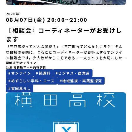
行人数に達しなかった場合は、開催日3週間前までに催行中止の旨を
【STEP 2】出水市・出水工業高校プログラム説明会〜「出水市・出
き！興味がある！」「自分の進学や将来の可能性をもっとひらきた
規約への同意プログラムへの参加申し込みいただく前に、「お申し
った探究教育」と「自分で考えて動くチカラを大切にしている」こ
メールにてご連絡いたします。・よくあるご質問その他、よくある
水工業高校」の内容を具体的に深掘りしたい方へ〜全体説明を聞い
い！」そんな中学生のみなさんにおすすめ！「おためし地域留学体
込みに関する各規約」への同意が必須となります。ご確認くださ
と。地元の地熱発電や観光などの産業や文化のテーマで、生徒たち
ご質問についてはこちらをご確認ください。運営団体について＜プ
たうえで、「出水市では具体的に何をするの？」「どんな町な
験」は、日本全国約200の高校と連携し、地域の枠を超えて学校生活
い。・抽選による参加者決定についてお申込みいただいた方の中か
2026年
自身が「探究プロジェクト」を企画し取り組むユニークな高校で
ログラム主催：一般財団法人地域・教育魅力化プラットフォーム＞
の？」という疑問にお答えする説明会です。出水市ならではの豊か
を送る「地域みらい留学」をプチ体験できるプログラムです。はじ
08月07日(金) 20:00
21:00
ら抽選の上、締め切り日から1週間を目途に、お申し込み時に記入い
〜
す。机の上で勉強するだけではない、実践的な探究やフィールドワ
「意志ある若者にあふれる持続可能な地域・社会をつくる」という
な文化や、2泊3日のプログラムの中身をたっぷりとお伝えします。
めてのひとり旅でも安心！現地でもスタッフがしっかりとサポート
ただいたメールアドレス宛に「当選／落選メール」をお送りいたし
ークを楽しむことができます。今回は、そんなエネルギッシュに活
ビジョンを掲げ、2017年3月に島根県に設立した教育事業団体で
〖相談会〗コーディネーターがお受けし
日 時： 6月9日日(水)19:00-19:45内 容： 出水市ってどんなとこ
いたします。今回のフィールドは「北海道 標津町（しべつちょ
ます。当選者は、メールに記載された「当選確認フォーム」に３日
躍する高校生と一緒に交流したり対話をしながら、町の文化・料理
す。日本全国約200の高校と連携しながら、中学卒業後に地域の枠を
ろ？プログラム詳細解説、質疑応答お申し込み：https://c-
う）」北海道の東に位置する標津町（しべつちょう）は人口 約
以内に回答いただき、確認フォームの提出をもって参加確定とさせ
ます
を楽しみ、高校での活動のイメージをもつことができる絶好の機
越えて生徒一人ひとりの夢や価値観に合った地域・学校で1〜3年間
mirai.jp/events/091247お気軽にどうぞ！「はじめての一人旅だ
4,600人の町。東の水平線の奥に見えるのは北方領土の国後島（くな
ていただきます。当選確認フォームの期日までにご回答いただけな
会！この地域でしか味わえない豊かな体験をぜひ楽しんでください
過ごすことができるシステム「地域みらい留学」をはじめとした、
けど大丈夫？」「どんな体験ができるの？」そんな保護者様の不安
しりとう）、西には世界遺産に認定されている秘境・知床半島（し
「三戸高校ってどんな学校？」「三戸町ってどんなところ？」そん
い場合は、当選を取り消しとさせていただきます。当選取り消しが
🎵体験のおすすめポイント体験プログラム内容（予定）＜1日目＞
教育事業や地域活性モデルをつくり続けています。名 称：一般財
や、中学生のみなさんの素朴な疑問にスタッフが直接お答えしま
れとこはんとう）、鶴や白鳥など珍しい野鳥の宝庫である野付半島
な最初の疑問に、まるごとコーディネーターがお答えするオンライ
あった場合は、繰り上げ当選者へご連絡させていただきます。登録
（PM）「オリエンテーション」「地熱染色・発電所見学」 -八幡
団法人地域・教育魅力化プラットフォーム設 立：2017年3月代表
す。チャットでの質問も可能ですので、ぜひご自宅からリラックス
（のつけはんとう）をながめることができ、ミルクの里の牧草地が
ン相談会です。少人数だからこそできる、一人ひとりを大切にした
メールアドレスの変更をご希望の場合は下記の地域みらい留学公式
平市の自然を知る -地球のチカラを使ったアートづくり「ペンショ
者：岩本 悠所在地：〒690-0842 島根県松江市東本町二丁目25-6
してご参加ください。▼お申し込み前に必ずご確認ください・参加
広がる牛の酪農（らくのう）もさかんで、海と緑と川の自然と生き
開催場所
オンライン
学び。地域の人と関わりながら、自分のやりたいことに挑戦してい
LINEよりご連絡をお願いします。※受信制限設定をしていると、通
ンで夕食」「1日目の振り返り」「星空観察」※希望者＜2日目＞
みらいBASE2階 その他所在地公式HP：http://c-platform.or.jp/
出演
青森県立三戸高等学校
規約への同意プログラムへの参加申し込みいただく前に、「お申し
物が豊かな町です！標津町はさらに「鮭（さけ）の聖地」としても
ける環境。そして、学校のことだけでなく、町の雰囲気や人のあた
知メールをお受け取りいただけません。その場合は、
（AM）「平舘（たいらだて）高校見学」 -高校生活をイメージし
お問い合わせ先担当：小川・小原E-mail：info@miratabi.jp「お
#
オンライン
#
普通科
#
ビジネス・商業系
込みに関する各規約」への同意が必須となります。ご確認くださ
有名。江戸時代には将軍家にも贈られたほどで、今では「日本遺
たかさまで伝わるのが三戸高校の魅力です。はじめて地域みらい留
「@miratabi.jp」からのメールを受信できるよう設定をお願いいた
よう「郷土料理・BBQ」 -高校生・地元の方と交流を深める
ためし地域留学体験」のプログラム開催情報を公式LINEにて配信
い。・抽選による参加者決定についてお申込みいただいた方の中か
産」に登録されています。一万年前から続く伝統的な「鮭」の産業
学を知った方にもわかりやすく、学校の特色、学び、暮らし、地域
します。※結果に関する個別のお問合せにはお答えしておりません
#
めずらしい学科・コース
#
地域連携・実践型探究
（PM）「“八幡平市”体感ワークショップ」 -あけびづるで表札づく
中！ぜひご登録ください♪地域みらい留学公式LINE
ら抽選の上、締め切り日から1週間を目途に、お申し込み時に記入い
とともに人々の豊かな暮らしがあります。一万年前の縄文時代か
との関わり方をまとめてご紹介します。「まずは全体を知りたい」
ので、ご了承ください。・お申し込みについてお申込はお一人様1回
#
雪国暮らし
り -学校周辺散策「ペンションで夕食」「2日目の振り返り」 -みん
ただいたメールアドレス宛に「当選／落選メール」をお送りいたし
ら、人々の間で大切に守り受け継がれ、厳しい大自然と向き合い、
という中学生・保護者の方におすすめです。※各回定員は3組までで
限りです。PC・スマートフォンからお申込ください。申込後の内容
なで振り返り対話＜3日目＞（AM）「大更駅複合施設の見学」「振
ます。当選者は、メールに記載された「当選確認フォーム」に3日以
山・海・川がもたらす恵みに深く感謝しながら生きていく姿勢は今
す。※時間変更のご希望や、「学習面を中心に聞きたい」「地域と
変更はできません。お申込時は、メールアドレスの入力間違いにご
り返りワークショップ」 -個人での振り返り -グループでの振り
内に回答いただき、確認フォームの提出をもって参加確定とさせて
も息づく「命の循環」です。日本遺産にも認定されている「サケ」
の関わりを詳しく知りたい」などがありましたら、以下問い合わせ
注意ください。・宿泊について１室に複数(同性2～4名程度)で宿泊
返り「お土産・昼食」（PM） 解散 ※天候の状況や参加人数によっ
いただきます。当選確認フォームの期日までにご回答いただけない
の伝統産業や、雄大な知床の裾野で命を育む酪農の歴史など、自然
先までお気軽にご連絡ください。問い合わせ先
いただく予定です。・食事アレルギー対応について個別の詳細なア
てプログラムを変更する場合がございます。参加概要【開催場所】
場合は、当選を取り消しとさせていただきます。当選取り消しがあ
の営みの一部として共生してきた風土が存在します。標津高校で
♪~~~~~♪~~~~~♪~~~~~~~~~三戸高校コーディネーター村田 修
レルギー対応希望にはお応えしかねる場合がございます。対応が必
岩手県八幡平市【実施日程】8月3日（月）〜8月5日（水）※参加が
った場合は、繰り上げ当選者へご連絡させていただきます。登録メ
は、地域と連携して「食」を考える「フードデザイン」の授業がお
子 むらた しゅうこ〒039-0198青森県三戸郡三戸町大字在府小路町
要な場合は必ず事前にご相談ください。・参加取消や急遽参加でき
確定した方には7月9日(木) 18:30～20：00に 「参加者向け事前オ
ールアドレスの変更をご希望の場合は下記の地域みらい留学公式
すすめの一つです。生徒たちが地元の素材を活かしたメニュー開発
４３℡ 0179-20-1157(代表)✉
なくなった場合について参加決定後の参加お取り消しはご遠慮下さ
ンラインセッション」をご案内する予定です。【集合場所・時間】
LINEよりご連絡をお願いします。※受信制限設定をしていると、通
を行い、町内の学校給食に「標高給食DAY」としてオリジナル給食
shuko.murata0109@gmail.comURL
い。やむを得ないお取り消しの場合はお早めに事務局までご連絡く