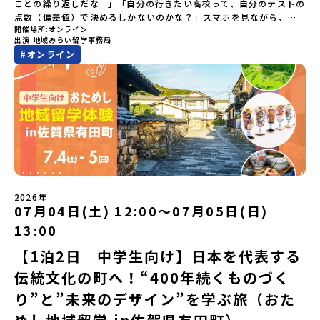
ことの繰り返しだな…」「自分の行きたい高校って、自分のテストの
点数（偏差値）で決めるしかないのかな？」スマホを見ながら、進
開催場所
オンライン
路にモヤモヤしているそこのあなたへ！👀テストの点数ではなく、
出演
地域みらい留学事務局
あなたの「ワクワク（＝自分軸）」で進路を選ぶ。そんな新しい選
#
オンライン
択肢が、「地域みらい留学」です。「でも、いきなり知らない土地
の高校に進学するなんて不安…」そんな人のために、2泊3日で気軽
にプチ体験できる【おためし地域留学】の魅力を凝縮したオンライ
ン説明会のアーカイブ（録画）を公開中です！✨＼🔥ここがすごい！
🔥／おためし地域留学 3つのワクワク🔥🔥 ①スマホじゃわからない
「圧倒的な感動」！教科書を読むだけじゃわからない、その地域な
らではの大自然や歴史を「五感」でフル体験！カヌーに乗ったり、
伝統文化に触れたり、本物の冒険が待っています！🔥 ②「初めまし
て」が「一生の友達」に変わる！全国から「新しいことに挑戦した
い！」「今の自分を変えたい！」と思っている同世代の中学生が大
集合！地元の高校生と一緒にご飯を食べて語り合えば、たった数日
2026年
で最高の仲間になる！🔥 ③宿泊費・体験費はなんと【無料】！親元
07月04日(土) 12:00〜07月05日(日)
を離れる初めての一人旅でも大丈夫。頼れるスタッフがしっかりサ
13:00
ポートするので安心・安全です！ーーーーーーーーーーーーーーー
ーーーーーーーーー📺 全体オンライン説明会（アーカイブ配信）
【1泊2日｜中学生向け】日本を代表する
2026年4月22日に開催された説明会の録画をご覧いただけます。こ
伝統文化の町へ！“400年続くものづく
の動画を見れば、あなたの「なんとなく不安」が「絶対に行ってみ
たい！」に変わるはず💡お家からリラックスして視聴してみてくだ
り”と”未来のデザイン”を学ぶ旅（おた
さいね😊▶︎全体説明会のアーカイブはこちら（アーカイブを視聴す
る）YouTube：https://youtu.be/Yt8nd04aNgA?