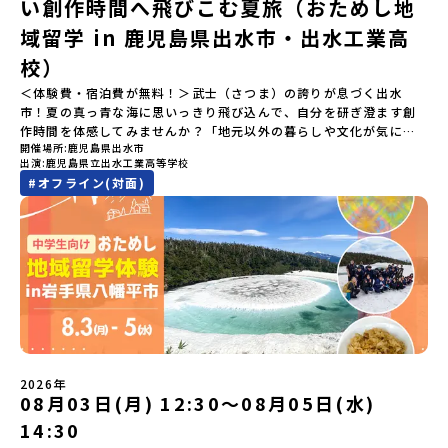
メールアドレスの変更をご希望の場合は下記の地域みらい留学公式
国内外の宇宙関連企業が集まる宇宙港「北海道スペースポート」の
い創作時間へ飛びこむ夏旅（おためし地
「参加者向け事前オンライン研修」をご案内する予定です。必ず参
LINEよりご連絡をお願いします。※受信制限設定をしていると、通
整備が進められています。 この未来への挑戦の精神は、民間企業に
域留学 in 鹿児島県出水市・出水工業高
加をお願いします。【集合場所・時間】7月18日(土) 12：00 新千歳
知メールをお受け取りいただけません。その場合は、
よる日本初のロケット打ち上げ成功という形で実を結び、世界有数
空港※12：00までに新千歳空港に到着する便で手配ください。【解
「@miratabi.jp」からのメールを受信できるよう設定をお願いいた
のロケット発射場の適地として全国・アジア各国からも大きな注目
校）
散場所・時間】7月20日(祝月) 15：00頃 新千歳空港※16：00以降
します。※結果に関する個別のお問合せにはお答えしておりません
を集めています 今回は、そんな大樹町の過去から未来へ繋がるフロ
に新千歳空港を出発する便で手配ください。【対象】中学2年生、中
＜体験費・宿泊費が無料！＞武士（さつま）の誇りが息づく出水
ので、ご了承ください。・お申し込みについてお申込はお一人様1回
ンティアスピリッツに触れるアクティビティへ出発！農業からロケ
学3年生【宿泊先】ゲストハウス ヤント※ドミトリータイプの2段ベ
市！夏の真っ青な海に思いっきり飛び込んで、自分を研ぎ澄ます創
限りです。PC・スマートフォンからお申込ください。申込後の内容
ットまで本物の現場を体感し、他では味わえない体験を五感をフル
ッド（1室2～4名）で宿泊いただく予定です。【旅行代金】無料※旅
作時間を体感してみませんか？「地元以外の暮らしや文化が気にな
変更はできません。お申込時は、メールアドレスの入力間違いにご
につかって楽しむことができます🎵大樹高校は、農業から宇宙まで
行代金に含まれる費用のうち、以下の内容が無料となります・宿泊
開催場所
鹿児島県出水市
る。いつか留学してみたい！」「自分の進学や将来の可能性をもっ
注意ください。・宿泊について１室に複数(同性2～4名程度)で宿泊
「町のぜんぶが教科書」！大樹高校の学びは、ただ教室の机に座っ
出演
鹿児島県立出水工業高等学校
費（2泊分）・プログラム内のアクティビティ・体験費用・一部の食
とひらきたい！」「ものづくりや工業高校に興味がある！」そんな
いただく予定です。・食事アレルギー対応について個別の詳細なア
ているだけではありません！農業や漁業から、最先端の宇宙科学ま
#
オフライン(対面)
事代※以下の費用は参加者のご負担となります・集合場所までの往
中学生のみなさんにおすすめ！「おためし地域留学」は、日本全国
レルギー対応希望にはお応えしかねる場合がございます。対応が必
で「町のぜんぶが教科書」 です。先輩たちは「地域探究」の授業
復交通費・お土産代や自由時間の個人飲食費などの個人的費用【募
約200の高校と連携し、地域の枠を超えて学校生活を送る「地域みら
要な場合は必ず事前にご相談ください。・参加取消や急遽参加でき
や、放課後の「地域探究サークル」を通して、学校の外へどんどん
集人数】最大10名（お申し込み多数の場合は抽選の上決定）【参加
い留学」をプチ体験できるプログラムです。はじめてのひとり旅で
なくなった場合について参加決定後の参加お取り消しはご遠慮下さ
飛び出し町の人たちと一緒にリアルな課題解決にチャレンジしてい
者決定】お申し込み多数の場合は、締め切り後1週間を目途に当落結
も安心！現地でもスタッフがしっかりとサポートいたします。今回
い。やむを得ないお取り消しの場合はお早めに事務局までご連絡く
ます。そんな先輩たちとの交流がきっと「未来の自分」のヒントが
果をご連絡いたします。【申し込み受付締切】4月30日(木)12：00
のフィールドは「鹿児島県 出水市（いずみし）出水工業高校」出水
ださい。・キャンセルポリシーやむを得ない参加お取り消しの場
見つかるはず！ あたたかい町の人たちや先輩たちとの出会いが待っ
から 5月14日(木) 12：00まで疑問も不安もワクワクに変える！「お
市（いずみし）は、鹿児島県の玄関口にあるまち。ここでしか見ら
合、以下のルールに沿って対応させていただきます。ご了承くださ
ている北海道大樹町へ、あなたの世界をグッと広げる特別な旅に出
ためし地域留学」ステップアップ説明会プログラムの内容を詳しく
れない景色と、地元の人たちがずっと大切にしてきたものがありま
い。プログラム開催日の前日＜7月3日＞から、【キャンセルのご連
発しませんか？ 体験のおすすめポイント体験プログラム内容（予
知りたい方や、お申し込みを迷われている方向けにZoomでのオン
す。400年前から続く「武士の道」を歩く昔、武士たちがまちを守る
絡日：お支払いいただく旅行代金】・21日目にあたる日以前：無
定）＜１日目＞（PM）「オリエンテーション・自己紹介ワーク」
ライン配信を行います。知りたい情報のレベルに合わせて、以下の2
ために築いた「出水麓（いずみふもと）武家屋敷群」。今も残る約
料・20日目-8日目：20％・7日目-2日目：30％・プログラム開始日
「大樹町の自然を満喫」 -先人の知恵と夢を体験「砂金堀」 -川
つのステップをご活用ください。【STEP 1】全体オンライン説明会
150軒のお屋敷のほとんどに、今も人が住んでいます。400年前の武
の前日：40％・プログラム開始日当日：50％・ご連絡無しでの不参
遊び「1日を振り返るーみんなで体験シェア」＜2日目＞（AM）「大
（アーカイブ動画を公開中！）〜まずは「おためし地域留学」を知
士が歩いた道を、自分の足で歩く。まるで、まち全体がタイムカプ
加またはプログラム開始後の解除：100％・催行中止について天候な
樹高校見学・寮見学」 -大樹高校の特徴を知る学校体験 -高校生
2026年
りたい方へ〜日本全国20以上の地域から選んで参加できる「おため
セル。真っ青な海へダイブ！目の前に広がる八代海（やつしろか
08月03日(月) 12:30〜08月05日(水)
どの状況等によって開催を見合わせる可能性があります。その場合
との対話「大樹町の魅力を体験①」 -大樹町ならではのランチ＆ス
し地域留学」の魅力を凝縮したアーカイブ動画をご覧いただけま
い）は穏やかなリアス式海岸。海に沈む夕日は一生に一度は見てお
は原則、開催日1週間前までにご連絡いたします。又、最少催行人数
イーツ（PM）「大樹町の魅力を体験②」 -大樹町宇宙交流センタ
14:30
す。初めての一人旅への不安や、事務局のサポート体制、安全面に
きたい景色です。出水工業高校は、「建築科」と「機械電気科」の2
に達しなかった場合は、開催日3週間前までに催行中止の旨をメール
ーSORA見学 -モデルロケットを飛ばしてみよう！「みんなで