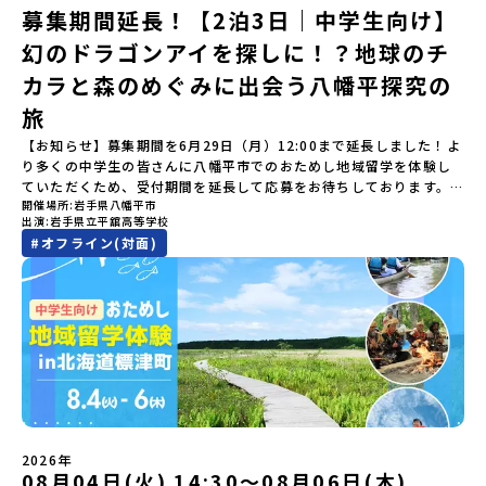
ついても詳しく解説しています。🎬 [アーカイブ動画を視聴す
つの学科。金属加工、電気工作、建物のデザインにチャレンジでき
にてご連絡いたします。・よくあるご質問その他、よくあるご質問
BBQ」 -さらに仲間や地元の高校生、町の大人たちと交流＜3日目
募集期間延長！【2泊3日｜中学生向け】
る]YouTube：https://youtu.be/Yt8nd04aNgA?
る環境。「高校生ものづくりコンテスト」の木材加工部門で九州大
についてはこちらをご確認ください。運営団体について＜プログラ
＞（AM）「3日間の振り返りワーク」 -みんなで振り返り対話「牧
si=e5erbspvwz5O8_uF【STEP 2】平取町プログラム説明会〜
幻のドラゴンアイを探しに！？地球のチ
会2位に輝くなど、先輩たちの実力はホンモノ！この旅では自分の手
ム主催：一般財団法人地域・教育魅力化プラットフォーム＞「意志
場の舞台裏。フィールドワーク」 -牧場見学・搾乳体験・動物と触
「平取町」の内容を具体的に深掘りしたい方へ〜全体説明を聞いた
でモノをつくる時間を体験。金属を削ったり、電気を組んだり、木
ある若者にあふれる持続可能な地域・社会をつくる」というビジョ
れ合おう「ランチ/お土産タイム」（PM） 14：00頃プログラム終
カラと森のめぐみに出会う八幡平探究の
うえで、「平取町では具体的に何をするの？」「どんな町なの？」
で形をつくったり。プロの機械にさわれる高校で&quot;自分の手
ンを掲げ、2017年3月に島根県に設立した教育事業団体です。日本
了-とかち帯広空港には15：00頃に到着予定です。※天候の状況や参
という疑問にお答えする説明会です。平取町ならではの豊かな文化
&quot;でモノづくりにチャレンジ。夜には自分だけの「竹灯籠（た
旅
全国約200の高校と連携しながら、中学卒業後に地域の枠を越えて生
加人数によってプログラムを変更する場合がございます。参加概要
や、2泊3日のプログラムの中身をたっぷりとお伝えします。日
けとうろう）」を作って灯りをともします。真っ青な海に思いっき
徒一人ひとりの夢や価値観に合った地域・学校で1〜3年間過ごすこ
【開催場所】北海道大樹町（たいきちょう）【実施日程】7月28日
【お知らせ】募集期間を6月29日（月）12:00まで延長しました！よ
時： 5月7日(木) 19：00〜19：40内 容： 平取町ってどんなとこ
りダイブしたり、全国から集まった仲間や地元の高校生、地域の方
とができるシステム「地域みらい留学」をはじめとした、教育事業
(火)〜 7月30日(木)※参加が確定した方には6月19日(金) 18：30～
り多くの中学生の皆さんに八幡平市でのおためし地域留学を体験し
ろ？、プログラム詳細解説、質疑応答お申し込み：https://c-
たちとワイワイBBQや夕ごはんづくりは一生の思い出になるはず！
や地域活性モデルをつくり続けています。名 称：一般財団法人地
20：00に「参加者向け事前オンライン研修」をご案内する予定で
ていただくため、受付期間を延長して応募をお待ちしております。
mirai.jp/events/002112どちらの説明会でも、お気軽にどうぞ！
ちょっとドキドキするけど、楽しい！に出会う3日間。熱気あふれる
域・教育魅力化プラットフォーム設 立：2017年3月代表者：岩本
す。必ず参加をお願いします。【集合場所・時間】7月28日(火)
開催場所
岩手県八幡平市
「申し込みのタイミングを逃してしまった」という方も、この機会
「はじめての一人旅だけど大丈夫？」「どんな体験ができるの？」
出水市の冒険に飛び込んでみませんか？体験のおすすめポイント体
悠所在地：〒690-0842 島根県松江市東本町二丁目25-6 みらい
13：00 とかち帯広空港※13：00までにとかち帯広空港に到着する
出演
岩手県立平舘高等学校
にぜひ一歩踏み出してみませんか？※都合により締め切りを早める
そんな保護者様の不安や、中学生のみなさんの素朴な疑問にスタッ
験プログラム内容（予定）＜1日目＞（PM）「オリエンテーショ
BASE2階 その他所在地公式HP：http://c-platform.or.jp/お問い
便で手配ください。【解散場所・時間】7月30日(木) 15：00頃 とか
#
オフライン(対面)
場合がございます。お早目にご応募ください！＜体験費・宿泊費が
フが直接お答えします。チャットでの質問も可能ですので、ぜひご
ン・自己紹介ワーク」「みんなで海遊び！」 -心をほぐして、出水
合わせ先担当：小川・小原E-mail：info@miratabi.jp「おためし
ち帯広空港※16：00以降にとかち帯広空港を出発する便で手配くだ
無料＞緑があふれる大自然の町へ！世界でここでしかできない「自
自宅からリラックスしてご参加ください。▼お申し込み前に必ずご
に飛び込む！海を満喫しよう！「みんなで夕食」「1日目の振り返り
地域留学体験」のプログラム開催情報を公式LINEにて配信中！ぜひ
さい。【対象】中学2年生、中学3年生【宿泊先】大樹町ワーキング
然×アートの融合体験」や「自然クラフト」を楽しんでみません
確認ください・参加規約への同意プログラムへの参加申し込みいた
会」＜2日目＞（AM）「出水工業高校のオープンスクールに参
ご登録ください♪地域みらい留学公式LINE
ステイ住宅※1室に複数(同性2～4名程度)で宿泊いただく予定です。
か？「大自然や文化体験が好き！興味がある！」「その地域にしか
だく前に、「お申し込みに関する各規約」への同意が必須となりま
加」 -高校見学 -授業体験（PM）「学校のことを深く知る・もの
【旅行代金】無料※旅行代金に含まれる費用のうち、以下の内容が
ない郷土料理を味わってみたい！」「地元以外の暮らしや文化が気
す。ご確認ください。・抽選による参加者決定についてお申込みい
づくりにチャレンジ！」 -各学科を実際に体験する -ものづくり
無料となります：・宿泊費（2泊分）・プログラム内のアクティビテ
になる。いつか留学してみたい！」そんな中学生のみなさんにおす
ただいた方の中から抽選の上、締め切り日から1週間を目途に、お申
にチャレンジ -竹灯籠づくりを創って灯りをともす「みんなで
ィ・体験費用・一部の食事代*以下の費用は参加者のご負担となりま
すめ！「おためし地域留学体験」は、日本全国約200の高校と連携し
し込み時に記入いただいたメールアドレス宛に「当選／落選メー
BBQ」「2日目の振り返り会」＜3日目＞（AM）「3日間の振り返り
す・集合場所までの往復交通費・お土産代や自由時間の個人飲食費
ながら地域の枠を超えて学校生活を送ることができる「地域みらい
ル」をお送りいたします。当選者は、メールに記載された「当選確
ワーク」 -みんなで振り返り対話（PM） 13:00頃 解散（出水駅）
などの個人的費用【募集人数】最大10名（お申し込み多数の場合は
留学」をプチ体験できるプログラムです。はじめてでも安心！現地
認フォーム」に３日以内に回答いただき、確認フォームの提出をも
※天候の状況や参加人数によってプログラムを変更する場合がござ
抽選の上決定）【参加者決定】お申し込み多数の場合は、締め切り
ではスタッフがしっかりとサポートいたします。今回のフィールド
って参加確定とさせていただきます。当選確認フォームの期日まで
います。参加概要【開催場所】鹿児島県出水市【実施日程】8月3日
後1週間を目途に当落結果をご連絡いたします。【申し込み受付期
は「岩手県八幡平市（はちまんたいし）」岩手県八幡平市（はちま
にご回答いただけない場合は、当選を取り消しとさせていただきま
（月）〜 8月5日（水）※参加が確定した方には7月7日(火) 18:30-
2026年
間】申込期間が延長になりました！5月7日(木)12：00 から 6月4日
んたいし）は北西部にあり、秋田県との県境にある自然豊かな町で
08月04日(火) 14:30〜08月06日(木)
す。当選取り消しがあった場合は、繰り上げ当選者へご連絡させて
20:00に「参加者向け事前オンライン会」をご案内する予定です。必
(木) 12：00まで疑問も不安もワクワクに変える！「おためし地域留