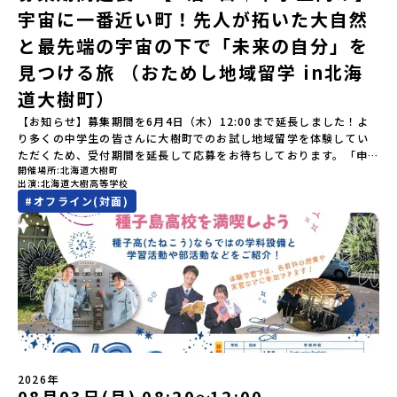
加をお願いします。【集合場所・時間】7月4日(土) 12：00 JR有田
宇宙に一番近い町！先人が拓いた大自然
スが泳ぐ「沙流川（さるがわ）」。他の地域では見ることのできな
駅※12：00までにJR有田駅に到着する便で手配ください。【解散場
い圧倒的スケールの自然を味わうことができます。さらに、源義経
所・時間】7月5日(日) 13：00頃 JR有田駅【対象】中学2年生、中
と最先端の宇宙の下で「未来の自分」を
（みなもとのよしつね）とも縁が深いとされている地域で、義経を
学3年生【宿泊先】ありこや（佐賀県西松浦郡有田町）※地域みらい
祀った神社や公園などが存在し、アイヌ民族と日本の歴史を交差す
見つける旅 （おためし地域留学 in北海
留学生が活用している宿泊施設（シェアハウス）です。※1室1名で
る瞬間を肌で体感できる町です。北の大地で育まれた「アイヌ文
宿泊いただく予定です。 【旅行代金】無料※旅行代金に含まれる費
道大樹町）
化」とは？「アイヌ」の文化は北海道を中心とした北部周辺で、先
用のうち、以下の内容が無料となります：・宿泊費（1泊分）・プロ
住民族である「アイヌ民族」によって大切に育まれてきた文化で
グラム内のアクティビティ・体験費用・一部の食事代*以下の費用は
【お知らせ】募集期間を6月4日（木）12:00まで延長しました！よ
す。日本語とは異なる響きを持つ「アイヌ語」や、自然界のあらゆ
参加者のご負担となります・集合場所までの往復交通費・お土産代
り多くの中学生の皆さんに大樹町でのお試し地域留学を体験してい
る物に「魂」が宿ると考える「精神文化」、祭りや家庭での行事な
や自由時間の個人飲食費などの個人的費用【募集人数】最大5名（お
ただくため、受付期間を延長して応募をお待ちしております。「申
どに踊られる「古式舞踊」、独特の文様による刺繍（ししゅう）、
開催場所
北海道大樹町
申し込み多数の場合は抽選の上決定）【参加者決定】お申し込み多
し込みのタイミングを逃してしまった」という方も、この機会にぜ
木彫り等の工芸など、ユニークな文化が存在します。アイヌ文化で
出演
北海道大樹高等学校
数の場合は、締め切り後1週間を目途に当落結果をご連絡いたしま
ひ一歩踏み出してみませんか？※都合により締め切りを早める場合
は、人間のまわりに存在する生き物や自然のチカラ、暮らしの道具
#
オフライン(対面)
す。【申し込み受付期間】5月7日(木)12：00 から 5月21日(木)
がございます。お早目にご応募ください！-------------------------
のうち、人間にとって大切な役割を持っているものを「カムイ」と
12：00まで疑問も不安もワクワクに変える！「おためし地域留学」
-------------------＼返還不要・3年間最大72万／💡北海道の高校留
呼んでいます。いつも自分たちを見守ってくれているもの、例え
ステップアップ説明会プログラムの内容を詳しく知りたい方や、お
学に【毎月2万円】の給付型奨学金～夢に向かって一歩踏み出す、あ
ば、身近な動植物や、暮らしに欠かせない火、水、風、そして雄大
申し込みを迷われている方向けにZoomでのオンライン配信を行い
なたの未来を応援！～ 詳細・条件はこちらから------------------
な山や川などもすべて「カムイ」です。この文化と精神性をテーマ
ます。知りたい情報のレベルに合わせて、以下の2つのステップをご
--------------------------ーーーーーーーーーーーーーーーーーー
にした大人気マンガ「ゴールデンカムイ」は、累計3000万部以上販
活用ください。【STEP 1】全体オンライン説明会〜まずは「おため
ーーーーーーーーーーーーーー＜体験費・宿泊費が無料！＞民間ロ
売され、2026年3月に映画の続編も公開されるなど注目を集めてい
し地域留学」を知りたい方へ〜日本全国20以上の地域から選んで参
ケットの打ち上げ成功で話題になった町！ 北海道の「宇宙版シリコ
ます。今回は、平取町の中でもアイヌ文化に触れることのできる
加できる「おためし地域留学」の全体像や魅力について、説明会を
ンバレー」を目指す大樹町で、最先端テクノロジーとどこまでも続
「二風谷（にぶたに）コタン」へ出発！アイヌの家や暮らし、食な
開催しました。中学生一人での参加にあたり、保護者様が特に気に
く大自然を肌で感じてみませんか？「地元以外の地域の暮らしが気
どを体感することができます。ぜひ現地で味わってみてください
なる「安全面」や「事務局のサポート体制」についても詳しく解説
になる。いつか留学してみたい！」「自分の進学や将来の可能性を
🎵（写真撮影：志鎌康平）未来の自分をイメージする。地元の高校
しています。ぜひ、ご自宅からお気軽にご視聴ください。▶︎ [アーカ
もっとひらきたい！ 」「自然が好きでもっと触れてあそびたい！」
2026年
生との特別な交流この旅の大きな魅力は、地元の「平取高校」の先
イブ動画を視聴する]YouTube：
そんな中学生のみなさんにおすすめ！「おためし地域留学体験」
08月03日(月) 08:20
12:00
〜