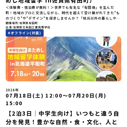
めし地域留学 in佐賀県有田町）
si=e5erbspvwz5O8_uF【アーカイブ内容】・おためし地域留学の
＜体験費・宿泊費が無料！＞世界でも有名な「有田焼」を生んだ
魅力・メリット・2026年度、日本全国20以上の対象地域について・
町！地域のプロと交流しながら、時代を超えて受け継がれてきた”も
安心のサポート体制・質疑応答※各地域の詳細なプログラムは、以
のづくり”や”デザイン”を探求しませんか？「地元以外の暮らしや文
下の【STEP2】個別説明会にて紹介しています。ーーーーーーーー
開催場所
佐賀県有田町
化が気になる。いつか留学してみたい！」「豊かな自然と伝統文
ーーーーーーーーーーーーーーーー💡疑問も不安もワクワクに変え
出演
佐賀県立有田工業高等学校
化、町並みに興味がある！」「ものづくりやきれいなデザインが好
る！2つのステップ知りたいことに合わせて、2つの説明会をご活用
#
オフライン(対面)
き！」そんな中学生のみなさんにおすすめ！「おためし地域留学体
ください！【STEP1】全体オンライン説明会の視聴（☆上の動画で
験」は、日本全国約200の高校と連携し、地域の枠を超えて学校生活
いつでも視聴可能です） 〜まずは「おためし地域留学」を知りたい
を送る「地域みらい留学」をプチ体験できるプログラムです。はじ
方へ〜プログラムの全体像や魅力、サポート体制について解説しま
めてのひとり旅でも安心！現地でもスタッフがしっかりとサポート
す。 【STEP2】個別プログラム説明会（☆順次ページを公開しま
いたします。今回のフィールドは「佐賀県有田町（ありたちょ
す）〜「地域別のプログラム」を具体的に知りたい方へ〜 「現地で
う）」佐賀県の西部にある有田町は、江戸時代から400年以上続く
は何をするの？」という疑問にお答えする説明会です。その場所な
「窯業（ようぎょう）」の町。 窯（かま）で粘土を焼いてつくるも
らではのプログラムをたっぷりお伝えします！🚩現在公開中の個別
のづくりが、この町の文化として今も受け継がれています。世界で
説明会はこちらから（順次公開予定）【5/7(木)】北海道平取町
も知られる「有田焼」は、この窯業の中から生まれました。長い歴
【5/8(金)】熊本県芦北町▼おためし地域留学の情報▼おためし地域
史の中で積み重ねられてきた技術や工夫、そして“つくる人の想
留学の情報紹介ページ👉【こちらをクリック】「おためし地域留学
い”が、この町には残っています。また、文化施設が「日本遺産」や
体験」のプログラム開催情報を公式LINEにて配信中！ぜひご登録く
2026年
「日本の20世紀遺産」に認定されるなど日本を代表する伝統工芸の
07月18日(土) 12:00〜07月20日(月)
ださい♪気になることや不安な点は、LINEから気軽にご相談くださ
町です。さらに、有田町には「日本の棚田百選」に選ばれた「岳の
い。👉 【LINE登録はこちら】
15:00
棚田（たなだ）」や「名水百選」や「水源の森百選」に選ばれた
「竜門峡（りゅうもんきょう）」など、思わず立ち止まりたくなる
【2泊3日｜中学生向け】いつもと違う自
ような自然も広がり、歴史・文化・自然が重なり合う、“本物”に出
分を発見！豊かな自然・食・文化、人と
会える場所です。そんな歴史・文化が豊かな佐賀県有田町で実際に
町を歩きながら学ぶフィールドワークをしたり、有田焼づくりに関