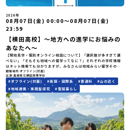
盛岡駅 8月3日(月)12:00 集合【解散場所・時間】盛岡駅 8月5日(水)
知メールをお受け取りいただけません。その場合は、
を提供しています。地域のイベントにも出展して広く地元の方へ届
https://sites.google.com/view/muratashuko♪~~~~~♪~~~~~
ださい。・キャンセルポリシーやむを得ない参加お取り消しの場
14:30 解散【対象】中学2年生、中学3年生【宿泊先】ペンションき
「@miratabi.jp」からのメールを受信できるよう設定をお願いいた
ける活動を行っています。今回のプログラムでは、この取り組みを
合、以下のルールに沿って対応させていただきます。ご了承くださ
らく※1室に複数(同性2～4名程度)で宿泊いただく予定です。【旅行
します。※結果に関する個別のお問合せにはお答えしておりません
行う高校生たちと一緒に夕食づくりを体験。地域の食文化と向き合
い。プログラム開催日の前日＜7月27日＞から、【キャンセルのご連
2026年
代金】無料※旅行代金に含まれる費用のうち、以下の内容が無料と
08月07日(金) 00:00〜08月07日(金)
ので、ご了承ください。・お申し込みについてお申込はお一人様1回
っている先輩から直接話を聞くことができます🎵先輩たちとの交流
絡日：お支払いいただく旅行代金】・21日目にあたる日以前：無
なります：・宿泊費（2泊分）・プログラム内のアクティビティ・体
限りです。PC・スマートフォンからお申込ください。申込後の内容
は、きっと「未来へのヒント」が見つかるきっかけになります。そ
料・20日目-8日目：20％・7日目-2日目：30％・プログラム開始日
23:59
験費用・一部の食事代*以下の費用は参加者のご負担となります・集
変更はできません。お申込時は、メールアドレスの入力間違いにご
んな他にはないスペシャルな魅力がギュッと詰まった北海道標津町
の前日：40％・プログラム開始日当日：50％・ご連絡無しでの不参
合場所までの往復交通費・お土産代や自由時間の個人飲食費などの
注意ください。・宿泊について１室に複数(同性2～4名程度)で宿泊
でアクティビティをしたり、五感で感じるフィールドワークをしな
加またはプログラム開始後の解除：100％・催行中止について天候な
【横田高校】～地方への進学にお悩みの
個人的費用【募集人数】最大10名（お申し込み多数の場合は抽選の
いただく予定です。・食事アレルギー対応について個別の詳細なア
がら「雄大な自然と生き物」「伝統的な産業と人々の暮らし」の魅
どの状況等によって開催を見合わせる可能性があります。その場合
上決定）【参加者決定】お申し込み多数の場合は、締め切り後1週間
あなたへ～
レルギー対応希望にはお応えしかねる場合がございます。対応が必
力に触れ一緒に探求しませんか？体験のおすすめポイント体験プロ
は原則、開催日1週間前までにご連絡いたします。又、最少催行人数
を目途に当落結果をご連絡いたします。【申し込み締切】6月8日
要な場合は必ず事前にご相談ください。・参加取消や急遽参加でき
グラム内容（予定）＜１日目＞（PM）「オリエンテーション・自己
に達しなかった場合は、開催日3週間前までに催行中止の旨をメール
【現地見学・個別オンライン相談について】「選択肢が多すぎて選
(月)12：00 から 6月22日(月) 12：00まで疑問も不安もワクワクに
なくなった場合について参加決定後の参加お取り消しはご遠慮下さ
紹介ワーク」「サーモン科学館見学」 -「鮭の聖地・しべつ」の歴
にてご連絡いたします。・よくあるご質問その他、よくあるご質問
べない」「そもそも地域への留学ってなに？」それぞれの学校情報
変える！「おためし地域留学」ステップアップ説明会プログラムの
い。やむを得ないお取り消しの場合はお早めに事務局までご連絡く
史や成り立ちを知る「夕食」 -高校生も一緒にみんなで夕食「1日
についてはこちらをご確認ください。運営団体について＜プログラ
はネット検索でも分かりますが、みなさんは地域みらい留学そのも
内容を詳しく知りたい方や、お申し込みを迷われている方向けに
ださい。・キャンセルポリシーやむを得ない参加お取り消しの場
目の振り返り会」＜2日目＞（AM）「 ポー川史跡公園散策または渓
ム主催：一般財団法人地域・教育魅力化プラットフォーム＞「意志
開催場所
オフライン(対面)
のをイメージできていますか？地域みらい留学がスタートする前か
Zoomでのオンライン配信を行います。知りたい情報のレベルに合
合、以下のルールに沿って対応させていただきます。ご了承くださ
流釣り体験」 -1万年前の縄文文化に触れる -渓流釣りで自然を満
ある若者にあふれる持続可能な地域・社会をつくる」というビジョ
出演
島根県立横田高等学校
ら県外生を積極的に受け入れてきた横田高校。本校では、これまで
わせて、以下の2つのステップをご活用ください。【STEP 1】全体
い。プログラム開催日の前日＜8月2日＞から、【キャンセルのご連
喫（PM）「地引網体験」 -地元の方との交流「自由時間：海の公
ンを掲げ、2017年3月に島根県に設立した教育事業団体です。日本
#
オフライン(対面)
#
英語・国際系
#
普通科
#
山の近く
100名以上（毎年10名程度）の「みらい留学生」を受け入れてきま
オンライン説明会（アーカイブ動画を公開中！）〜まずは「おため
絡日：お支払いいただく旅行代金】・21日目にあたる日以前：無
園で高校生とあそぶ！かたる！」 -高校生との交流「みんなで
全国約200の高校と連携しながら、中学卒業後に地域の枠を越えて生
した。そんな全国トップクラスの受け入れ実績校へ気軽に「今の気
#
地域連携・実践型探究
#
雪国暮らし
し地域留学」を知りたい方へ〜日本全国20以上の地域から選んで参
料・20日目-8日目：20％・7日目-2日目：30％・プログラム開始日
BBQ・花火大会」 -さらにまちの人たちと交流＜3日目＞（AM）
徒一人ひとりの夢や価値観に合った地域・学校で1〜3年間過ごすこ
持ち」を話してみませんか？横田高校は、（本校への進学希望でな
加できる「おためし地域留学」の全体像や魅力について、説明会を
の前日：40％・プログラム開始日当日：50％・ご連絡無しでの不参
「3日間の振り返りワーク」 -みんなで振り返り対話（PM） 13：
とができるシステム「地域みらい留学」をはじめとした、教育事業
くても）みなさんの地域みらい留学をサポートします！～個別相談
開催しました。中学生一人での参加にあたり、保護者様が特に気に
加またはプログラム開始後の解除：100％・催行中止について天候な
00 解散 (中標津空港 13：30頃到着)※14：50 中標津空港発 (羽田
や地域活性モデルをつくり続けています。名 称：一般財団法人地
の流れ～①「横田高校に相談」←こちらをクリック②質問事項をチ
なる「安全面」や「事務局のサポート体制」についても詳しく解説
どの状況等によって開催を見合わせる可能性があります。その場合
空港16：45着)便を利用する想定※天候の状況や参加人数によってプ
域・教育魅力化プラットフォーム設 立：2017年3月代表者：岩本
ェックして送信！③横田高校から返信メール（質問回答）が届く。
しています。ぜひ、ご自宅からお気軽にご視聴ください。🎬 [アーカ
は原則、開催日1週間前までにご連絡いたします。又、最少催行人数
ログラムを変更する場合がございます。参加概要【開催場所】北海
悠所在地：〒690-0842 島根県松江市東本町二丁目25-6 みらい
④日程を相談のうえ、オンライン相談や現地見学を実施。※本校へ
イブ動画を視聴する]YouTube：
に達しなかった場合は、開催日3週間前までに催行中止の旨をメール
道標津町【実施日程】8月4日（火）〜 8月6日（木）※参加が確定し
BASE2階 その他所在地公式HP：http://c-platform.or.jp/お問い
の進学希望者ではなくても、「県外進学」「寮生活」などの情報提
https://youtu.be/Yt8nd04aNgA?si=e5erbspvwz5O8_uF
にてご連絡いたします。・よくあるご質問その他、よくあるご質問
た方には7月10日(金) 18：30～20：00に「参加者向け事前オンラ
合わせ先担当：小川・小原E-mail：info@miratabi.jp「おためし
供も可能です。情報収集の一環としてご活用ください！
【STEP 2】プログラム説明会〜「八幡平市」の内容をもっと知りし
についてはこちらをご確認ください。運営団体について＜プログラ
イン研修」をご案内する予定です。必ず参加をお願いします。【集合