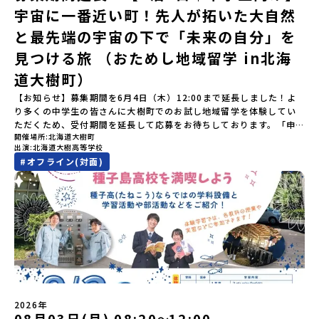
加をお願いします。【集合場所・時間】7月4日(土) 12：00 JR有田
宇宙に一番近い町！先人が拓いた大自然
スが泳ぐ「沙流川（さるがわ）」。他の地域では見ることのできな
駅※12：00までにJR有田駅に到着する便で手配ください。【解散場
い圧倒的スケールの自然を味わうことができます。さらに、源義経
所・時間】7月5日(日) 13：00頃 JR有田駅【対象】中学2年生、中
と最先端の宇宙の下で「未来の自分」を
（みなもとのよしつね）とも縁が深いとされている地域で、義経を
学3年生【宿泊先】ありこや（佐賀県西松浦郡有田町）※地域みらい
祀った神社や公園などが存在し、アイヌ民族と日本の歴史を交差す
見つける旅 （おためし地域留学 in北海
留学生が活用している宿泊施設（シェアハウス）です。※1室1名で
る瞬間を肌で体感できる町です。北の大地で育まれた「アイヌ文
宿泊いただく予定です。 【旅行代金】無料※旅行代金に含まれる費
道大樹町）
化」とは？「アイヌ」の文化は北海道を中心とした北部周辺で、先
用のうち、以下の内容が無料となります：・宿泊費（1泊分）・プロ
住民族である「アイヌ民族」によって大切に育まれてきた文化で
グラム内のアクティビティ・体験費用・一部の食事代*以下の費用は
【お知らせ】募集期間を6月4日（木）12:00まで延長しました！よ
す。日本語とは異なる響きを持つ「アイヌ語」や、自然界のあらゆ
参加者のご負担となります・集合場所までの往復交通費・お土産代
り多くの中学生の皆さんに大樹町でのお試し地域留学を体験してい
る物に「魂」が宿ると考える「精神文化」、祭りや家庭での行事な
や自由時間の個人飲食費などの個人的費用【募集人数】最大5名（お
ただくため、受付期間を延長して応募をお待ちしております。「申
どに踊られる「古式舞踊」、独特の文様による刺繍（ししゅう）、
開催場所
北海道大樹町
申し込み多数の場合は抽選の上決定）【参加者決定】お申し込み多
し込みのタイミングを逃してしまった」という方も、この機会にぜ
木彫り等の工芸など、ユニークな文化が存在します。アイヌ文化で
出演
北海道大樹高等学校
数の場合は、締め切り後1週間を目途に当落結果をご連絡いたしま
ひ一歩踏み出してみませんか？※都合により締め切りを早める場合
は、人間のまわりに存在する生き物や自然のチカラ、暮らしの道具
#
オフライン(対面)
す。【申し込み受付期間】5月7日(木)12：00 から 5月21日(木)
がございます。お早目にご応募ください！-------------------------
のうち、人間にとって大切な役割を持っているものを「カムイ」と
12：00まで疑問も不安もワクワクに変える！「おためし地域留学」
-------------------＼返還不要・3年間最大72万／💡北海道の高校留
呼んでいます。いつも自分たちを見守ってくれているもの、例え
ステップアップ説明会プログラムの内容を詳しく知りたい方や、お
学に【毎月2万円】の給付型奨学金～夢に向かって一歩踏み出す、あ
ば、身近な動植物や、暮らしに欠かせない火、水、風、そして雄大
申し込みを迷われている方向けにZoomでのオンライン配信を行い
なたの未来を応援！～ 詳細・条件はこちらから------------------
な山や川などもすべて「カムイ」です。この文化と精神性をテーマ
ます。知りたい情報のレベルに合わせて、以下の2つのステップをご
--------------------------ーーーーーーーーーーーーーーーーーー
にした大人気マンガ「ゴールデンカムイ」は、累計3000万部以上販
活用ください。【STEP 1】全体オンライン説明会〜まずは「おため
ーーーーーーーーーーーーーー＜体験費・宿泊費が無料！＞民間ロ
売され、2026年3月に映画の続編も公開されるなど注目を集めてい
し地域留学」を知りたい方へ〜日本全国20以上の地域から選んで参
ケットの打ち上げ成功で話題になった町！ 北海道の「宇宙版シリコ
ます。今回は、平取町の中でもアイヌ文化に触れることのできる
加できる「おためし地域留学」の全体像や魅力について、説明会を
ンバレー」を目指す大樹町で、最先端テクノロジーとどこまでも続
「二風谷（にぶたに）コタン」へ出発！アイヌの家や暮らし、食な
開催しました。中学生一人での参加にあたり、保護者様が特に気に
く大自然を肌で感じてみませんか？「地元以外の地域の暮らしが気
どを体感することができます。ぜひ現地で味わってみてください
なる「安全面」や「事務局のサポート体制」についても詳しく解説
になる。いつか留学してみたい！」「自分の進学や将来の可能性を
🎵（写真撮影：志鎌康平）未来の自分をイメージする。地元の高校
しています。ぜひ、ご自宅からお気軽にご視聴ください。▶︎ [アーカ
もっとひらきたい！ 」「自然が好きでもっと触れてあそびたい！」
2026年
生との特別な交流この旅の大きな魅力は、地元の「平取高校」の先
イブ動画を視聴する]YouTube：
そんな中学生のみなさんにおすすめ！「おためし地域留学体験」
08月03日(月) 08:20
12:00
〜