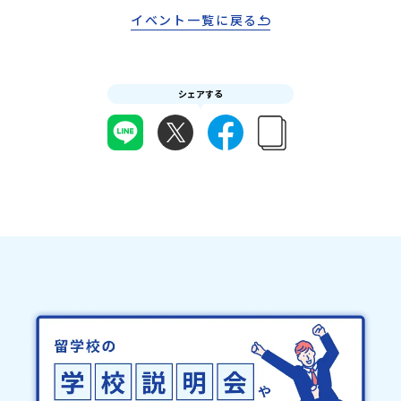
の進学希望者ではなくても、「県外進学」「寮生活」などの情報提
についてはこちらをご確認ください。運営団体について＜プログラ
受信制限設定をしていると、通知メールをお受け取りいただけませ
イベント一覧に戻る
供も可能です。情報収集の一環としてご活用ください！
ム主催：一般財団法人地域・教育魅力化プラットフォーム＞「意志
ん。その場合は、「@miratabi.jp」からのメールを受信できるよう
ある若者にあふれる持続可能な地域・社会をつくる」というビジョ
設定をお願いいたします。※結果に関する個別のお問合せにはお答
ンを掲げ、2017年3月に島根県に設立した教育事業団体です。日本
えしておりませんので、ご了承ください。・お申し込みについてお
全国約200の高校と連携しながら、中学卒業後に地域の枠を越えて生
申込はお一人様1回限りです。PC・スマートフォンからお申込くだ
徒一人ひとりの夢や価値観に合った地域・学校で1〜3年間過ごすこ
シェアする
さい。申込後の内容変更はできません。お申込時は、メールアドレ
とができるシステム「地域みらい留学」をはじめとした、教育事業
スの入力間違いにご注意ください。・宿泊について１室に複数(同性
や地域活性モデルをつくり続けています。名 称：一般財団法人地
2～4名程度)で宿泊いただく予定です。・食事アレルギー対応につい
域・教育魅力化プラットフォーム設 立：2017年3月代表者：岩本
て個別の詳細なアレルギー対応希望にはお応えしかねる場合がござ
悠所在地：〒690-0842 島根県松江市東本町二丁目25-6 みらい
います。対応が必要な場合は必ず事前にご相談ください。・参加取
BASE2階 その他所在地公式HP：http://c-platform.or.jp/お問い
消や急遽参加できなくなった場合について参加決定後の参加お取り
合わせ先担当：小川・小原E-mail：info@miratabi.jp「おためし
消しはご遠慮下さい。やむを得ないお取り消しの場合はお早めに事
地域留学体験」のプログラム開催情報を公式LINEにて配信中！ぜひ
務局までご連絡ください。・キャンセルポリシーやむを得ない参加
ご登録ください♪地域みらい留学公式LINE
お取り消しの場合、以下のルールに沿って対応させていただきま
す。ご了承ください。プログラム開催日の前日＜8月3日＞から、
【キャンセルのご連絡日：お支払いいただく旅行代金】・21日目に
あたる日以前：無料・20日目-8日目：20％・7日目-2日目：30％・
プログラム開始日の前日：40％・プログラム開始日当日：50％・ご
連絡無しでの不参加またはプログラム開始後の解除：100％・催行中
止について天候などの状況等によって開催を見合わせる可能性があ
ります。その場合は原則、開催日1週間前までにご連絡いたします。
又、最少催行人数に達しなかった場合は、開催日3週間前までに催行
中止の旨をメールにてご連絡いたします。・よくあるご質問その