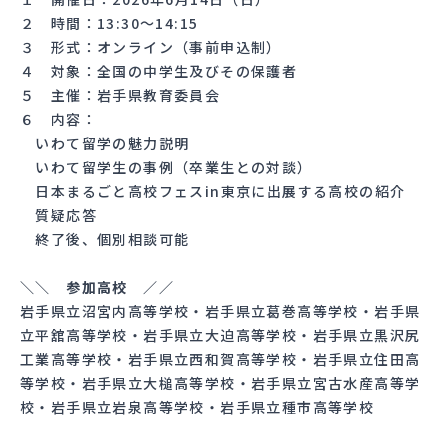
２ 時間：13:30〜14:15
３ 形式：オンライン（事前申込制）
４ 対象：全国の中学生及びその保護者
５ 主催：岩手県教育委員会
６ 内容：
いわて留学の魅力説明
いわて留学生の事例（卒業生との対談）
日本まるごと高校フェスin東京に出展する高校の紹介
質疑応答
終了後、個別相談可能
＼＼ 参加高校 ／／
岩手県立沼宮内高等学校・岩手県立葛巻高等学校・岩手県
立平舘高等学校・岩手県立大迫高等学校・岩手県立黒沢尻
工業高等学校・岩手県立西和賀高等学校・岩手県立住田高
等学校・岩手県立大槌高等学校・岩手県立宮古水産高等学
校・岩手県立岩泉高等学校・岩手県立種市高等学校