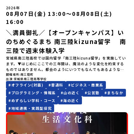
盛岡駅 8月3日(月)12:00 集合【解散場所・時間】盛岡駅 8月5日(水)
知メールをお受け取りいただけません。その場合は、
を提供しています。地域のイベントにも出展して広く地元の方へ届
ださい。・キャンセルポリシーやむを得ない参加お取り消しの場
14:30 解散【対象】中学2年生、中学3年生【宿泊先】ペンションき
2026年
「@miratabi.jp」からのメールを受信できるよう設定をお願いいた
ける活動を行っています。今回のプログラムでは、この取り組みを
合、以下のルールに沿って対応させていただきます。ご了承くださ
08月07日(金) 13:00〜08月08日(土)
らく※1室に複数(同性2～4名程度)で宿泊いただく予定です。【旅行
します。※結果に関する個別のお問合せにはお答えしておりません
行う高校生たちと一緒に夕食づくりを体験。地域の食文化と向き合
い。プログラム開催日の前日＜7月27日＞から、【キャンセルのご連
代金】無料※旅行代金に含まれる費用のうち、以下の内容が無料と
ので、ご了承ください。・お申し込みについてお申込はお一人様1回
っている先輩から直接話を聞くことができます🎵先輩たちとの交流
16:00
絡日：お支払いいただく旅行代金】・21日目にあたる日以前：無
なります：・宿泊費（2泊分）・プログラム内のアクティビティ・体
限りです。PC・スマートフォンからお申込ください。申込後の内容
は、きっと「未来へのヒント」が見つかるきっかけになります。そ
料・20日目-8日目：20％・7日目-2日目：30％・プログラム開始日
験費用・一部の食事代*以下の費用は参加者のご負担となります・集
＼満員御礼／【オープンキャンパス】い
変更はできません。お申込時は、メールアドレスの入力間違いにご
んな他にはないスペシャルな魅力がギュッと詰まった北海道標津町
の前日：40％・プログラム開始日当日：50％・ご連絡無しでの不参
合場所までの往復交通費・お土産代や自由時間の個人飲食費などの
注意ください。・宿泊について１室に複数(同性2～4名程度)で宿泊
でアクティビティをしたり、五感で感じるフィールドワークをしな
加またはプログラム開始後の解除：100％・催行中止について天候な
のちめぐるまち 南三陸kizuna留学 南
個人的費用【募集人数】最大10名（お申し込み多数の場合は抽選の
いただく予定です。・食事アレルギー対応について個別の詳細なア
がら「雄大な自然と生き物」「伝統的な産業と人々の暮らし」の魅
どの状況等によって開催を見合わせる可能性があります。その場合
上決定）【参加者決定】お申し込み多数の場合は、締め切り後1週間
レルギー対応希望にはお応えしかねる場合がございます。対応が必
力に触れ一緒に探求しませんか？体験のおすすめポイント体験プロ
三陸で週末体験入学
は原則、開催日1週間前までにご連絡いたします。又、最少催行人数
を目途に当落結果をご連絡いたします。【申し込み締切】6月8日
要な場合は必ず事前にご相談ください。・参加取消や急遽参加でき
グラム内容（予定）＜１日目＞（PM）「オリエンテーション・自己
に達しなかった場合は、開催日3週間前までに催行中止の旨をメール
宮城県南三陸高校では国内留学「南三陸kizuna留学」を実施してい
(月)12：00 から 6月22日(月) 12：00まで疑問も不安もワクワクに
なくなった場合について参加決定後の参加お取り消しはご遠慮下さ
紹介ワーク」「サーモン科学館見学」 -「鮭の聖地・しべつ」の歴
にてご連絡いたします。・よくあるご質問その他、よくあるご質問
ます。▼はじめにここでの三年間は、魔法のような変化を約束する
変える！「おためし地域留学」ステップアップ説明会プログラムの
い。やむを得ないお取り消しの場合はお早めに事務局までご連絡く
史や成り立ちを知る「夕食」 -高校生も一緒にみんなで夕食「1日
についてはこちらをご確認ください。運営団体について＜プログラ
ものではありません。都会のようにいつでもなんでもあるような便
内容を詳しく知りたい方や、お申し込みを迷われている方向けに
ださい。・キャンセルポリシーやむを得ない参加お取り消しの場
目の振り返り会」＜2日目＞（AM）「 ポー川史跡公園散策または渓
ム主催：一般財団法人地域・教育魅力化プラットフォーム＞「意志
開催場所
南三陸町
利さではないし、冬の寒さは少し厳しいかもしれません。何かにチ
Zoomでのオンライン配信を行います。知りたい情報のレベルに合
合、以下のルールに沿って対応させていただきます。ご了承くださ
流釣り体験」 -1万年前の縄文文化に触れる -渓流釣りで自然を満
ある若者にあふれる持続可能な地域・社会をつくる」というビジョ
出演
宮城県南三陸高等学校
ャレンジしようと思えば、壁にぶつかることだってあるはずです。
わせて、以下の2つのステップをご活用ください。【STEP 1】全体
い。プログラム開催日の前日＜8月2日＞から、【キャンセルのご連
喫（PM）「地引網体験」 -地元の方との交流「自由時間：海の公
ンを掲げ、2017年3月に島根県に設立した教育事業団体です。日本
#
オフライン(対面)
#
普通科
#
ビジネス・商業系
正直に言えば、ここは至れり尽くせりの環境ではありません。学校
オンライン説明会（アーカイブ動画を公開中！）〜まずは「おため
絡日：お支払いいただく旅行代金】・21日目にあたる日以前：無
園で高校生とあそぶ！かたる！」 -高校生との交流「みんなで
全国約200の高校と連携しながら、中学卒業後に地域の枠を越えて生
のなかでも、学びのフィールドとなる南三陸町でも、日々試行錯誤
し地域留学」を知りたい方へ〜日本全国20以上の地域から選んで参
#
プログラミング・情報系
#
山の近く
#
公営塾
#
まちなか
料・20日目-8日目：20％・7日目-2日目：30％・プログラム開始日
BBQ・花火大会」 -さらにまちの人たちと交流＜3日目＞（AM）
徒一人ひとりの夢や価値観に合った地域・学校で1〜3年間過ごすこ
が続いています。それでも、私たちは知っています。この「ままなら
加できる「おためし地域留学」の全体像や魅力について、説明会を
の前日：40％・プログラム開始日当日：50％・ご連絡無しでの不参
「3日間の振り返りワーク」 -みんなで振り返り対話（PM） 13：
#
めずらしい学科・コース
#
海の近く
とができるシステム「地域みらい留学」をはじめとした、教育事業
なさ」と向き合った時間が、人をいちばん強くすることを。 ここで
開催しました。中学生一人での参加にあたり、保護者様が特に気に
加またはプログラム開始後の解除：100％・催行中止について天候な
00 解散 (中標津空港 13：30頃到着)※14：50 中標津空港発 (羽田
や地域活性モデルをつくり続けています。名 称：一般財団法人地
#
地域連携・実践型探究
はあなたを、一人の新たな町民として迎えます。 お客様ではなく、
なる「安全面」や「事務局のサポート体制」についても詳しく解説
どの状況等によって開催を見合わせる可能性があります。その場合
空港16：45着)便を利用する想定※天候の状況や参加人数によってプ
域・教育魅力化プラットフォーム設 立：2017年3月代表者：岩本
この町の未来を一緒につくり、魅力的にしていく仲間として、君を
しています。ぜひ、ご自宅からお気軽にご視聴ください。🎬 [アーカ
は原則、開催日1週間前までにご連絡いたします。又、最少催行人数
ログラムを変更する場合がございます。参加概要【開催場所】北海
悠所在地：〒690-0842 島根県松江市東本町二丁目25-6 みらい
待っています。▼週末体験入学でお伝えすること(昨年度の例)・留学
イブ動画を視聴する]YouTube：
に達しなかった場合は、開催日3週間前までに催行中止の旨をメール
道標津町【実施日程】8月4日（火）〜 8月6日（木）※参加が確定し
BASE2階 その他所在地公式HP：http://c-platform.or.jp/お問い
生活の拠点となる南三陸高校で授業体験・留学生の先輩たちととも
https://youtu.be/Yt8nd04aNgA?si=e5erbspvwz5O8_uF
にてご連絡いたします。・よくあるご質問その他、よくあるご質問
た方には7月10日(金) 18：30～20：00に「参加者向け事前オンラ
合わせ先担当：小川・小原E-mail：info@miratabi.jp「おためし
に旭桜寮を見学 ＆ 質問・交流の時間・学びのフィールドとなる南三
【STEP 2】プログラム説明会〜「八幡平市」の内容をもっと知りし
についてはこちらをご確認ください。運営団体について＜プログラ
イン研修」をご案内する予定です。必ず参加をお願いします。【集合