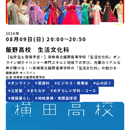
地域留学体験」のプログラム開催情報を公式LINEにて配信中！ぜひ
陸を体験・交流会本説明会は学校、町役場、コーディネーターとと
たい方へ〜全体説明を聞いたうえで、「プログラムで何をする
ム主催：一般財団法人地域・教育魅力化プラットフォーム＞「意志
場所・時間】中標津空港 8月4日(火) 14：30 集合【解散場所・時
ご登録ください♪地域みらい留学公式LINE
もに、留学生と地元生が説明役を務めてくれます。⚪︎これまでの先輩
の？」「どんなまちなの？」という疑問にお答えする詳細配信で
ある若者にあふれる持続可能な地域・社会をつくる」というビジョ
間】中標津空港 8月6日(木) 13：30 解散【対象】中学2年生、中学3
方はこんなお話をしてくれました。・進路で悩んだポイント、南三
す。2泊3日のプログラムの中身をお伝えします。日時：6月10日(水)
ンを掲げ、2017年3月に島根県に設立した教育事業団体です。日本
年生【宿泊先】民宿 船長の家※1室に複数(同性2～4名程度)で宿泊
陸に決めた理由・南三陸高校に来てみて気づいたこと、変化したこ
19：00〜20：00内容：どんなところ？プログラム詳細解説、質疑
全国約200の高校と連携しながら、中学卒業後に地域の枠を越えて生
いただく予定です。【旅行代金】無料※旅行代金に含まれる費用の
と・地元の普通が、外から見たら特別だった話・飛び込む留学生、
応答紹介地域：鹿児島県出水市・出水工業高校/北海道標津町/岩手
徒一人ひとりの夢や価値観に合った地域・学校で1〜3年間過ごすこ
うち、以下の内容が無料となります：・宿泊費（2泊分）・プログラ
迎え入れる地元生・南三陸での高校生活、実際どう？・どんな人に
県八幡平市/愛媛県鬼北町＊4つの地域のプログラムを1時間でぎゅっ
とができるシステム「地域みらい留学」をはじめとした、教育事業
ム内のアクティビティ・体験費用・一部の食事代*以下の費用は参加
2026年
おすすめ？-----はじめから強い想い、覚悟を持っていなくても、大
とお届けします。お申し込み：https://c-
08月09日(日) 20:00
20:50
〜
や地域活性モデルをつくり続けています。名 称：一般財団法人地
者のご負担となります・集合場所までの往復交通費・お土産代や自
丈夫です。 何かやってみたい。学んでみたい。挑戦したい。素直で
mirai.jp/events/064069お気軽にどうぞ！「はじめての一人旅だ
域・教育魅力化プラットフォーム設 立：2017年3月代表者：岩本
由時間の個人飲食費などの個人的費用【募集人数】最大10名（お申
小さく感じる想いでも、その一歩を、私たちは全力で応援します。
飯野高校 生活文化科
けど大丈夫？」「どんな体験ができるの？」そんな保護者様の不安
悠所在地：〒690-0842 島根県松江市東本町二丁目25-6 みらい
し込み多数の場合は抽選の上決定）【参加者決定】お申し込み多数
○募集期間 7月28日（火）まで 原則先着ですが、定数を超えるご
や、中学生のみなさんの素朴な疑問にスタッフが直接お答えしま
BASE2階公式HP：http://c-platform.or.jp/お問い合わせ先担
の場合は、締め切り後1週間を目途に当落結果をご連絡いたします。
【在校生も登場予定！】宮崎県立飯野高等学校「生活文化科」オン
応募の場合は、3年生を優先させていただく場合がございます。※本
す。チャットでの質問も可能ですので、ぜひご自宅からリラックス
当：小川・小原E-mail：info@miratabi.jp「おためし地域留学体
【申し込み受付期間】6月8日(月)12：00 から 6月22日(月) 12：00
ライン紹介イベント～専門スキルと地域での学び。先輩のリアルな
イベントは全国募集による留学生向けです。宮城県内の中学校に在
してご参加ください。▼お申し込み前に必ずご確認ください・参加
験」のプログラム開催情報を公式LINEにて配信中！ぜひご登録くだ
まで疑問も不安もワクワクに変える！「おためし地域留学」ステッ
声が聞ける！～宮崎県立飯野高等学校の「生活文化科」の魅力をた
籍する方、また、宮城県内に在住する方は申し訳ございませんが参
規約への同意プログラムへの参加申し込みいただく前に、「お申し
さい♪地域みらい留学公式LINE
プアップ説明会プログラムの内容を詳しく知りたい方や、お申し込
開催場所
オンライン
っぷりお伝えするオンラインイベントを開催します！地域社会と深
加できませんのでご了承ください。なお、宮城県内から本校を受験
込みに関する各規約」への同意が必須となります。ご確認くださ
みを迷われている方向けにZoomでのオンライン配信を行います。
出演
宮崎県立飯野高等学校
く関わりながら、食・被服・保育・福祉などの専門的なスキルを身
したい場合は南三陸高校にご連絡ください。℡０２２６－４６－３
い。・抽選による参加者決定についてお申込みいただいた方の中か
知りたい情報のレベルに合わせて、以下の2つのステップをご活用く
#
オンライン
#
普通科
#
ビジネス・商業系
#
山の近く
につけ、夢をカタチにしていく生活文化科。今回のイベントには、
６４３
ら抽選の上、締め切り日から1週間を目途に、お申し込み時に記入い
ださい。【STEP 1】全体オンライン説明会（アーカイブ動画を公開
実際に生活文化科で学んでいる在籍生徒も参加予定！授業や地域密
#
公営塾
#
まちなか
#
めずらしい学科・コース
ただいたメールアドレス宛に「当選／落選メール」をお送りいたし
中！）〜まずは「おためし地域留学」を知りたい方へ〜日本全国20
着活動の面白さはもちろん、学校生活のリアルな雰囲気や「なぜ飯
ます。当選者は、メールに記載された「当選確認フォーム」に３日
#
南国暮らし
#
地域連携・実践型探究
以上の地域から選んで参加できる「おためし地域留学」の全体像や
野高校の生活文化科を選んだのか」など、先輩たちの生の声をお届
以内に回答いただき、確認フォームの提出をもって参加確定とさせ
魅力について、説明会を開催しました。中学生一人での参加にあた
けします。チャットで気軽に質問できる時間もご用意しています！
ていただきます。当選確認フォームの期日までにご回答いただけな
り、保護者様が特に気になる「安全面」や「事務局のサポート体
💡 こんな方におすすめ！服飾・調理・保育・福祉や、地域とつなが
い場合は、当選を取り消しとさせていただきます。当選取り消しが
制」についても詳しく解説しています。ぜひ、ご自宅からお気軽に
る実践的な学びに興味がある中学生「自分の『好き』や『得意』を
あった場合は、繰り上げ当選者へご連絡させていただきます。登録
ご視聴ください。🎬 [アーカイブ動画を視聴する]YouTube：
活かして学びたい」と考えている方全国から進学できる「地域みら
メールアドレスの変更をご希望の場合は下記の地域みらい留学公式
https://youtu.be/Yt8nd04aNgA?si=e5erbspvwz5O8_uF
い留学」で飯野高校に興味がある方・保護者様在校生から学校の雰