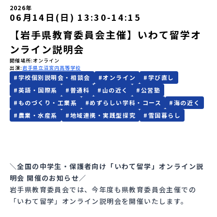
2026年
06月14日(日) 13:30
-
14:15
会員登録
MYページログイン
【岩手県教育委員会主催】いわて留学オ
ンライン説明会
開催場所
オンライン
出演
岩手県立沼宮内高等学校
#
学校個別説明会・相談会
#
オンライン
#
学び直し
#
英語・国際系
#
普通科
#
山の近く
#
公営塾
#
ものづくり・工業系
#
めずらしい学科・コース
#
海の近く
#
農業・水産系
#
地域連携・実践型探究
#
雪国暮らし
＼全国の中学生・保護者向け「いわて留学」オンライン説
明会 開催のお知らせ／
岩手県教育委員会では、今年度も県教育委員会主催での
「いわて留学」オンライン説明会を開催いたします。