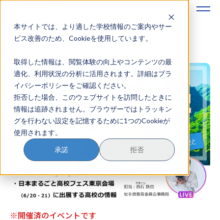
本サイトでは、より適した学校情報のご案内やサー
地域みらい留学のすすめかた
ビス改善のため、Cookieを使用しています。
取得した情報は、閲覧体験の向上やコンテンツの最
地域みらい留学とは
適化、利用状況の分析に活用されます。詳細はプラ
イバシーポリシーをご確認ください。
学校を探す
拒否した場合、このウェブサイトを訪問したときに
情報は追跡されません。ブラウザーではトラッキン
イベントを探す
グを行わない設定を記憶するために1つのCookieが
使用されます。
おためし地域留学
承諾
拒否
マガジン
奨学金について
※開催済のイベントです
？
イベント参加方法