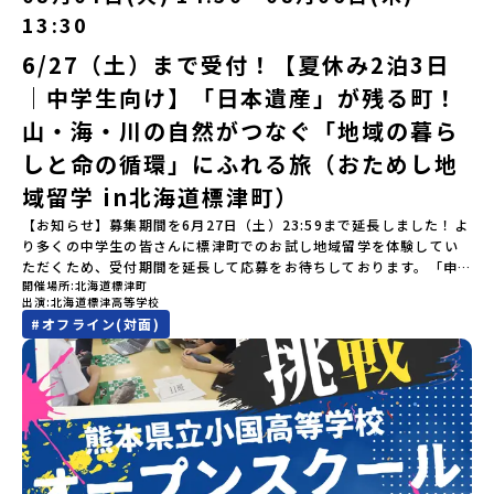
す。町の約83％は「森林」！標高1,000mを超える山岳地帯や高原
いただきます。登録メールアドレスの変更をご希望の場合は下記の
ず参加をお願いします。【集合場所・時間】出水駅 8月3日(月)
学」ステップアップ説明会プログラムの内容を詳しく知りたい方
13:30
もあり緑が豊かな大自然を感じることができ、新緑、山菜の春、花
地域みらい留学公式LINEよりご連絡をお願いします。※受信制限設
13:30 集合【解散場所・時間】出水駅 8月5日(水) 12:00 解散【対
や、お申し込みを迷われている方向けにZoomでのオンライン配信
の夏、紅葉の秋、スキーや樹氷の冬と四季ごとに美しい景色を見る
定をしていると、通知メールをお受け取りいただけません。その場
象】中学生2～3年生【宿泊先】現在調整中※1室に複数名(同性)で宿
6/27（土）まで受付！【夏休み2泊3日
を行います。知りたい情報のレベルに合わせて、以下の2つのステッ
ことのできるユニークな町です。「十和田八幡平（とわだはちまん
合は、「@miratabi.jp」からのメールを受信できるよう設定をお願
泊いただく予定です。【旅行代金】無料※旅行代金に含まれる費用
プをご活用ください。【STEP 1】全体オンライン説明会（アーカイ
｜中学生向け】「日本遺産」が残る町！
たい）国立公園」では登山やトレッキング、「安比高原（あっぴこ
いいたします。※結果に関する個別のお問合せにはお答えしており
のうち、以下の内容が無料となります：・宿泊費（2泊分）・プログ
ブ動画を公開中！）〜まずは「おためし地域留学」を知りたい方
うげん）スキー場」は日本国内最大級のスキーリゾートとして有名
ませんので、ご了承ください。・お申し込みについてお申込はお一
ラム内のアクティビティ・体験費用・一部の食事代*以下の費用は参
へ〜日本全国20以上の地域から選んで参加できる「おためし地域留
山・海・川の自然がつなぐ「地域の暮ら
で、一年中自然アクティビティを楽しむことができます！そして八
人様1回限りです。PC・スマートフォンからお申込ください。申込
加者のご負担となります・集合場所までの往復交通費・お土産代や
学」の全体像や魅力について、説明会を開催しました。中学生一人
幡平市にある「松川地熱発電所」は、日本で初めて「地球のチカラ
しと命の循環」にふれる旅（おためし地
後の内容変更はできません。お申込時は、メールアドレスの入力間
自由時間の個人飲食費などの個人的費用【募集人数】最大10名（お
での参加にあたり、保護者様が特に気になる「安全面」や「事務局
を電気に変えた」場所！八幡平の地下からわき出す蒸気をそのまま
違いにご注意ください。・宿泊について１室に複数(同性2～4名程
申し込み多数の場合は抽選の上決定）【参加者決定】お申し込み多
のサポート体制」についても詳しく解説しています。ぜひ、ご自宅
域留学 in北海道標津町）
電気に変える「地球・自然にやさしい最先端のエネルギー」を生み
度)で宿泊いただく予定です。・食事アレルギー対応について個別の
数の場合は、締め切り後1週間を目途に当落結果をご連絡いたしま
からお気軽にご視聴ください。🎬 [アーカイブ動画を視聴す
出す挑戦をしてきた町です。今回のプログラムでは、この松川地熱
詳細なアレルギー対応希望にはお応えしかねる場合がございます。
す。【申し込み受付期間】6月1日(月)12：00 から 6月15日(月)
【お知らせ】募集期間を6月27日（土）23:59まで延長しました！よ
る]YouTube：https://youtu.be/Yt8nd04aNgA?
発電所から吹き出す地熱蒸気を使った「アート体験」をすることが
対応が必要な場合は必ず事前にご相談ください。・参加取消や急遽
12：00まで疑問も不安もワクワクに変える！「おためし地域留学」
り多くの中学生の皆さんに標津町でのお試し地域留学を体験してい
si=e5erbspvwz5O8_uF 【STEP 2】大樹町プログラム説明会〜
できます。世界でここだけ！地球のチカラを使った幻想的なグラデ
参加できなくなった場合について参加決定後の参加お取り消しはご
ステップアップ説明会プログラムの内容を詳しく知りたい方や、お
ただくため、受付期間を延長して応募をお待ちしております。「申
「大樹町」の内容を具体的に深掘りしたい方へ〜全体説明を聞いた
ーションのアートづくりをぜひ体験してみてください！さらに八幡
遠慮下さい。やむを得ないお取り消しの場合はお早めに事務局まで
開催場所
北海道標津町
申し込みを迷われている方向けにZoomでのオンライン配信を行い
し込みのタイミングを逃してしまった」という方も、この機会にぜ
うえで、「大樹町では具体的に何をするの？」「どんな町なの？」
平市は自然（山）の恵みを生かした料理がとても美味しい地域で
出演
北海道標津高等学校
ご連絡ください。・キャンセルポリシーやむを得ない参加お取り消
ます。知りたい情報のレベルに合わせて、以下の2つのステップをご
ひ一歩踏み出してみませんか？※都合により締め切りを早める場合
という疑問にお答えする説明会です。大樹町ならではの豊かな文化
す。みなさんの地元の味とは違う「岩手の郷土料理」を味わって楽
#
オフライン(対面)
しの場合、以下のルールに沿って対応させていただきます。ご了承
活用ください。【STEP 1】全体オンライン説明会（アーカイブ動画
がございます。お早目にご応募ください！-------奨学金のお知らせ-
や、2泊3日のプログラムの中身をたっぷりとお伝えします。日
しんでください🎵今回はこの大自然や文化が魅力的な八幡平市で、
ください。プログラム開催日の前日＜7月17日＞から、【キャンセル
を公開中！）〜まずは「おためし地域留学」を知りたい方へ〜日本
------＼返還不要・3年間最大72万／💡北海道の高校留学に【毎月2
時： 5月13日(水) 19：00〜19：40内 容： 大樹町ってどんなとこ
日本全国から集まる中学生や「平舘（たいらだて）高校」の高校生
のご連絡日：お支払いいただく旅行代金】・21日目にあたる日以
全国20以上の地域から選んで参加できる「おためし地域留学」の全
万円】の給付型奨学金～夢に向かって一歩踏み出す、あなたの未来
ろ？プログラム詳細解説、質疑応答お申し込み：https://c-
と一緒にさまざまなアクティビティを体験していただきます。他に
前：無料・20日目-8日目：20％・7日目-2日目：30％・プログラム
体像や魅力について、説明会を開催しました。中学生一人での参加
を応援！～ 詳細・条件はこちらから-----------------------------
mirai.jp/events/002112お気軽にどうぞ！「はじめての一人旅だ
はないスペシャルな魅力がギュッと詰まった岩手県八幡平市で五感
開始日の前日：40％・プログラム開始日当日：50％・ご連絡無しで
にあたり、保護者様が特に気になる「安全面」や「事務局のサポー
----＜体験費・宿泊費が無料！＞一万年前から続く自然と人の暮らし
けど大丈夫？」「どんな体験ができるの？」そんな保護者様の不安
を使いながら、まちの魅力を一緒に探究してみませんか？地域と一
の不参加またはプログラム開始後の解除：100％・催行中止について
ト体制」についても詳しく解説しています。ぜひ、ご自宅からお気
が今も残る町！広大な自然と生き物とともに生きる豊かさに触れ、
や、中学生のみなさんの素朴な疑問にスタッフが直接お答えしま
体になり「開拓者精神」を育む！「平舘（たいらだて）高校」と
天候などの状況等によって開催を見合わせる可能性があります。そ
軽にご視聴ください。🎬 [アーカイブ動画を視聴する]YouTube：
まちの暮らしを一緒に体験してみませんか？「地元以外の地域の暮
す。チャットでの質問も可能ですので、ぜひご自宅からリラックス
は？今回のプログラムを一緒に過ごしてくれる高校生は「平舘（た
の場合は原則、開催日1週間前までにご連絡いたします。又、最少催
https://youtu.be/Yt8nd04aNgA?si=e5erbspvwz5O8_uF
らしが気になる。いつか留学してみたい！」「大自然と生き物が好
してご参加ください。▼お申し込み前に必ずご確認ください・参加
いらだて）高校」の生徒たち。この高校の特徴は「地域と一体にな