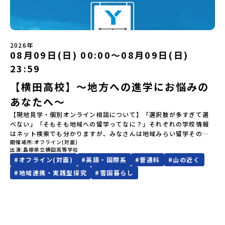
LINEよりご連絡をお願いします。※受信制限設定をしていると、通
【STEP 2】プログラム説明会〜「標津町」の内容をもっと知りした
囲気や飯野高校での暮らしについて直接聞いてみたい方📅 開催概要
知メールをお受け取りいただけません。その場合は、
い方へ〜全体説明を聞いたうえで、「プログラムで何をするの？」
日時：2026年8月9日（日） 20:00～20:50対象：中学生、保護者様
「@miratabi.jp」からのメールを受信できるよう設定をお願いいた
「どんなまちなの？」という疑問にお答えする詳細配信です。2泊3
形式：オンライン（Zoom）⏰ 内容（予定）〇飯野高校＆生活文化
します。※結果に関する個別のお問合せにはお答えしておりません
日のプログラムの中身をお伝えします。日時：6月10日(水) 19：
科の魅力紹介※学科の特長、専門スキルを身につけるカリキュラ
ので、ご了承ください。・お申し込みについてお申込はお一人様1回
00〜20：00内容：どんなところ？プログラム詳細解説、質疑応答紹
ム、地域密着の実践活動について〇【在校生トーク】先輩が語る！
2026年
限りです。PC・スマートフォンからお申込ください。申込後の内容
介地域：鹿児島県出水市・出水工業高校/北海道標津町/岩手県八幡
08月09日(日) 00:00〜08月09日(日)
生活文化科のリアル※「この学科を選んだ理由」「地域活動でのエ
変更はできません。お申込時は、メールアドレスの入力間違いにご
平市/愛媛県鬼北町＊4つの地域のプログラムを1時間でぎゅっとお届
ピソード」「飯野高校での楽しい毎日」〇質問コーナー・個別相談
23:59
注意ください。・宿泊について１室に複数(同性2～4名程度)で宿泊
けします。お申し込み：https://c-mirai.jp/events/064069お気
※チャットやマイクで、在校生や先生に気になるところを直接質問
いただく予定です。・食事アレルギー対応について個別の詳細なア
軽にどうぞ！「はじめての一人旅だけど大丈夫？」「どんな体験が
できます！
【横田高校】～地方への進学にお悩みの
レルギー対応希望にはお応えしかねる場合がございます。対応が必
できるの？」そんな保護者様の不安や、中学生のみなさんの素朴な
要な場合は必ず事前にご相談ください。・参加取消や急遽参加でき
あなたへ～
疑問にスタッフが直接お答えします。チャットでの質問も可能です
なくなった場合について参加決定後の参加お取り消しはご遠慮下さ
ので、ぜひご自宅からリラックスしてご参加ください。▼お申し込
【現地見学・個別オンライン相談について】「選択肢が多すぎて選
い。やむを得ないお取り消しの場合はお早めに事務局までご連絡く
み前に必ずご確認ください・参加規約への同意プログラムへの参加
べない」「そもそも地域への留学ってなに？」それぞれの学校情報
ださい。・キャンセルポリシーやむを得ない参加お取り消しの場
申し込みいただく前に、「お申し込みに関する各規約」への同意が
はネット検索でも分かりますが、みなさんは地域みらい留学そのも
合、以下のルールに沿って対応させていただきます。ご了承くださ
必須となります。ご確認ください。・抽選による参加者決定につい
開催場所
オフライン(対面)
のをイメージできていますか？地域みらい留学がスタートする前か
い。プログラム開催日の前日＜8月2日＞から、【キャンセルのご連
てお申込みいただいた方の中から抽選の上、締め切り日から1週間を
出演
島根県立横田高等学校
ら県外生を積極的に受け入れてきた横田高校。本校では、これまで
絡日：お支払いいただく旅行代金】・21日目にあたる日以前：無
目途に、お申し込み時に記入いただいたメールアドレス宛に「当選
#
オフライン(対面)
#
英語・国際系
#
普通科
#
山の近く
100名以上（毎年10名程度）の「みらい留学生」を受け入れてきま
料・20日目-8日目：20％・7日目-2日目：30％・プログラム開始日
／落選メール」をお送りいたします。当選者は、メールに記載され
した。そんな全国トップクラスの受け入れ実績校へ気軽に「今の気
#
地域連携・実践型探究
#
雪国暮らし
の前日：40％・プログラム開始日当日：50％・ご連絡無しでの不参
た「当選確認フォーム」に３日以内に回答いただき、確認フォーム
持ち」を話してみませんか？横田高校は、（本校への進学希望でな
加またはプログラム開始後の解除：100％・催行中止について天候な
の提出をもって参加確定とさせていただきます。当選確認フォーム
くても）みなさんの地域みらい留学をサポートします！～個別相談
どの状況等によって開催を見合わせる可能性があります。その場合
の期日までにご回答いただけない場合は、当選を取り消しとさせて
の流れ～①「横田高校に相談」←こちらをクリック②質問事項をチ
は原則、開催日1週間前までにご連絡いたします。又、最少催行人数
いただきます。当選取り消しがあった場合は、繰り上げ当選者へご
ェックして送信！③横田高校から返信メール（質問回答）が届く。
に達しなかった場合は、開催日3週間前までに催行中止の旨をメール
連絡させていただきます。登録メールアドレスの変更をご希望の場
④日程を相談のうえ、オンライン相談や現地見学を実施。※本校へ
にてご連絡いたします。・よくあるご質問その他、よくあるご質問
合は下記の地域みらい留学公式LINEよりご連絡をお願いします。※