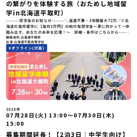
の繋がりを体験する旅（おためし地域留
わる職人、町で暮らすプロデザイナー、地元の高校で学ぶ生徒など
と交流しながら「伝統的なものづくり」や「未来のデザイン」を一
学in北海道平取町）
緒に探求できます。ただ体験するだけじゃなくて、 “どうしてこの形
-------奨学金のお知らせ-------＼返還不要・3年間最大72万／💡北
なんだろう？” “自分だったらどんなデザインにする？” そんなふう
海道の高校留学に【毎月2万円】の給付型奨学金～夢に向かって一歩
に考える時間も、このプログラムの大切なポイントです。ここで出
踏み出す、あなたの未来を応援！～ 詳細・条件はこちらから------
会う人や体験が、自分の「好き」や「未来」につながるかもしれま
開催場所
北海道平取町
---------------------------＜体験費・宿泊費が無料＞累計3,000万
せん。この町でしかできない、ちょっと特別な体験を、ぜひ楽しん
出演
北海道平取高等学校
部以上販売された大人気マンガ「ゴールデンカムイ」の実写版映画
でみませんか？体験のおすすめポイント体験プログラム内容（予
#
オフライン(対面)
に登場する町！北海道の「アイヌ文化継承の地」で自然や食を体験
定）＜１日目＞（PM）「オリエンテーション・自己紹介ワーク」
してみませんか？「地元以外の地域の暮らしが気になる。いつか留
「有田工業高校見学」 -陶芸技術をまなぶ！「セラミック科」のま
学してみたい！」「アイヌ文化の歴史や、マンガに登場する世界を
なび場を体験 -デザインセンスをまなぶ！「デザイン科」のまなび
自分の手で探求したい！」「自然が好きでもっと触れてあそびた
場を体験「フィールドワーク」 -有田の歴史ある名所巡り -有田
い！」そんな中学生のみなさんにおすすめ！「おためし地域留学体
の歴史的な町並みを体感する「有田焼絵付けアクティビティ」 -職
験」は、日本全国約200の高校と連携し、地域の枠を超えて学校生活
人さんからまなぶ！有田焼伝統の「絵付け」体験ワークショップ
を送る「地域みらい留学」をプチ体験できるプログラムです。はじ
（協力：clay studio）「みんなで楽しもう！BBQ」 -BBQづく
めてのひとり旅でも安心！現地でもスタッフがしっかりとサポート
り -仲間や地元の高校生、町の大人たちと交流・対話＜２日目＞
いたします。今回のフィールドは「北海道平取町（びらとりちょ
（AM）「1日目の振り返り」「ワークショップ」 -ゲスト講師によ
う）」北海道の南に位置する平取町（びらとりちょう）。壮大な自
るワークショプ「全体の振り返りワーク」 -みんなで振り返り対話
然と「アイヌ文化」が継承されている町として広く知られていま
（PM）「ランチ/お土産タイム」解散※天候の状況や参加人数によ
2026年
す。町名の「平取（びらとり）」は、アイヌ語「ピラ・ウトゥル」
07月28日(火) 13:00〜07月30日(木)
ってプログラムを変更する場合がございます。参加概要【開催場
（崖の間を意味）という言葉から名付けられました。見上げるほど
所】佐賀県 有田町（ありたちょう）【実施日程】7月4日（土）〜7
15:00
大きな山々が連なる「幌尻岳（ぽろしりだけ）」の景色は絶景！日
月5日（日）※参加が確定した方には6月5日（金） 18:30～20:00に
本一の広さを誇る「すずらん」が咲く花畑や、和牛がのんびりと過
「参加者向け事前オンライン研修」をご案内する予定です。必ず参
募集期間延長！【2泊3日｜中学生向け】
ごす放牧地。日本一の清流に選ばれたこともある、ヤマメやニジマ