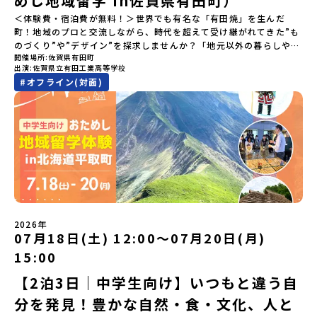
めし地域留学 in佐賀県有田町）
si=e5erbspvwz5O8_uF【アーカイブ内容】・おためし地域留学の
＜体験費・宿泊費が無料！＞世界でも有名な「有田焼」を生んだ
魅力・メリット・2026年度、日本全国20以上の対象地域について・
町！地域のプロと交流しながら、時代を超えて受け継がれてきた”も
安心のサポート体制・質疑応答※各地域の詳細なプログラムは、以
のづくり”や”デザイン”を探求しませんか？「地元以外の暮らしや文
下の【STEP2】個別説明会にて紹介しています。ーーーーーーーー
開催場所
佐賀県有田町
化が気になる。いつか留学してみたい！」「豊かな自然と伝統文
ーーーーーーーーーーーーーーーー💡疑問も不安もワクワクに変え
出演
佐賀県立有田工業高等学校
化、町並みに興味がある！」「ものづくりやきれいなデザインが好
る！2つのステップ知りたいことに合わせて、2つの説明会をご活用
#
オフライン(対面)
き！」そんな中学生のみなさんにおすすめ！「おためし地域留学体
ください！【STEP1】全体オンライン説明会の視聴（☆上の動画で
験」は、日本全国約200の高校と連携し、地域の枠を超えて学校生活
いつでも視聴可能です） 〜まずは「おためし地域留学」を知りたい
を送る「地域みらい留学」をプチ体験できるプログラムです。はじ
方へ〜プログラムの全体像や魅力、サポート体制について解説しま
めてのひとり旅でも安心！現地でもスタッフがしっかりとサポート
す。 【STEP2】個別プログラム説明会（☆順次ページを公開しま
いたします。今回のフィールドは「佐賀県有田町（ありたちょ
す）〜「地域別のプログラム」を具体的に知りたい方へ〜 「現地で
う）」佐賀県の西部にある有田町は、江戸時代から400年以上続く
は何をするの？」という疑問にお答えする説明会です。その場所な
「窯業（ようぎょう）」の町。 窯（かま）で粘土を焼いてつくるも
らではのプログラムをたっぷりお伝えします！🚩現在公開中の個別
のづくりが、この町の文化として今も受け継がれています。世界で
説明会はこちらから（順次公開予定）【5/7(木)】北海道平取町
も知られる「有田焼」は、この窯業の中から生まれました。長い歴
【5/8(金)】熊本県芦北町▼おためし地域留学の情報▼おためし地域
史の中で積み重ねられてきた技術や工夫、そして“つくる人の想
留学の情報紹介ページ👉【こちらをクリック】「おためし地域留学
い”が、この町には残っています。また、文化施設が「日本遺産」や
体験」のプログラム開催情報を公式LINEにて配信中！ぜひご登録く
2026年
「日本の20世紀遺産」に認定されるなど日本を代表する伝統工芸の
07月18日(土) 12:00〜07月20日(月)
ださい♪気になることや不安な点は、LINEから気軽にご相談くださ
町です。さらに、有田町には「日本の棚田百選」に選ばれた「岳の
い。👉 【LINE登録はこちら】
15:00
棚田（たなだ）」や「名水百選」や「水源の森百選」に選ばれた
「竜門峡（りゅうもんきょう）」など、思わず立ち止まりたくなる
【2泊3日｜中学生向け】いつもと違う自
ような自然も広がり、歴史・文化・自然が重なり合う、“本物”に出
分を発見！豊かな自然・食・文化、人と
会える場所です。そんな歴史・文化が豊かな佐賀県有田町で実際に
町を歩きながら学ぶフィールドワークをしたり、有田焼づくりに関