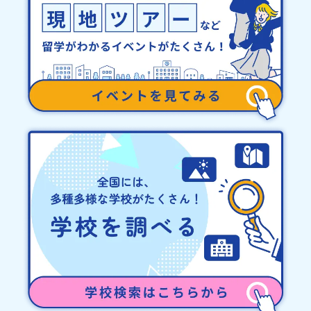
他、よくあるご質問についてはこちらをご確認ください。運営団体
について＜プログラム主催：一般財団法人地域・教育魅力化プラッ
トフォーム＞「意志ある若者にあふれる持続可能な地域・社会をつ
くる」というビジョンを掲げ、2017年3月に島根県に設立した教育
事業団体です。日本全国約200の高校と連携しながら、中学卒業後に
地域の枠を越えて生徒一人ひとりの夢や価値観に合った地域・学校
で1〜3年間過ごすことができるシステム「地域みらい留学」をはじ
めとした、教育事業や地域活性モデルをつくり続けています。名
称：一般財団法人地域・教育魅力化プラットフォーム設 立：2017
年3月代表者：岩本 悠所在地：〒690-0842 島根県松江市東本町二
丁目25-6 みらいBASE2階 その他所在地公式HP：http://c-
platform.or.jp/お問い合わせ先担当：小川・小原E-mail：
info@miratabi.jp「おためし地域留学体験」のプログラム開催情報
を公式LINEにて配信中！ぜひご登録ください♪地域みらい留学公式
LINE