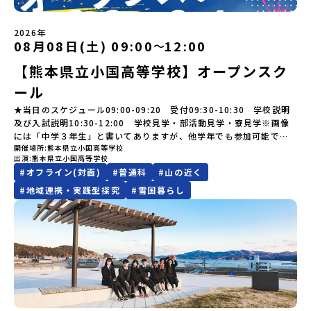
行人数に達しなかった場合は、開催日3週間前までに催行中止の旨を
【STEP 2】出水市・出水工業高校プログラム説明会〜「出水市・出
き！興味がある！」「自分の進学や将来の可能性をもっとひらきた
規約への同意プログラムへの参加申し込みいただく前に、「お申し
った探究教育」と「自分で考えて動くチカラを大切にしている」こ
メールにてご連絡いたします。・よくあるご質問その他、よくある
水工業高校」の内容を具体的に深掘りしたい方へ〜全体説明を聞い
い！」そんな中学生のみなさんにおすすめ！「おためし地域留学体
込みに関する各規約」への同意が必須となります。ご確認くださ
と。地元の地熱発電や観光などの産業や文化のテーマで、生徒たち
ご質問についてはこちらをご確認ください。運営団体について＜プ
たうえで、「出水市では具体的に何をするの？」「どんな町な
験」は、日本全国約200の高校と連携し、地域の枠を超えて学校生活
い。・抽選による参加者決定についてお申込みいただいた方の中か
2026年
自身が「探究プロジェクト」を企画し取り組むユニークな高校で
ログラム主催：一般財団法人地域・教育魅力化プラットフォーム＞
の？」という疑問にお答えする説明会です。出水市ならではの豊か
を送る「地域みらい留学」をプチ体験できるプログラムです。はじ
08月08日(土) 09:00
12:00
ら抽選の上、締め切り日から1週間を目途に、お申し込み時に記入い
〜
す。机の上で勉強するだけではない、実践的な探究やフィールドワ
「意志ある若者にあふれる持続可能な地域・社会をつくる」という
な文化や、2泊3日のプログラムの中身をたっぷりとお伝えします。
めてのひとり旅でも安心！現地でもスタッフがしっかりとサポート
ただいたメールアドレス宛に「当選／落選メール」をお送りいたし
ークを楽しむことができます。今回は、そんなエネルギッシュに活
ビジョンを掲げ、2017年3月に島根県に設立した教育事業団体で
【熊本県立小国高等学校】オープンスク
日 時： 6月9日日(水)19:00-19:45内 容： 出水市ってどんなとこ
いたします。今回のフィールドは「北海道 標津町（しべつちょ
ます。当選者は、メールに記載された「当選確認フォーム」に３日
躍する高校生と一緒に交流したり対話をしながら、町の文化・料理
す。日本全国約200の高校と連携しながら、中学卒業後に地域の枠を
ろ？プログラム詳細解説、質疑応答お申し込み：https://c-
う）」北海道の東に位置する標津町（しべつちょう）は人口 約
以内に回答いただき、確認フォームの提出をもって参加確定とさせ
ール
を楽しみ、高校での活動のイメージをもつことができる絶好の機
越えて生徒一人ひとりの夢や価値観に合った地域・学校で1〜3年間
mirai.jp/events/091247お気軽にどうぞ！「はじめての一人旅だ
4,600人の町。東の水平線の奥に見えるのは北方領土の国後島（くな
ていただきます。当選確認フォームの期日までにご回答いただけな
会！この地域でしか味わえない豊かな体験をぜひ楽しんでください
過ごすことができるシステム「地域みらい留学」をはじめとした、
けど大丈夫？」「どんな体験ができるの？」そんな保護者様の不安
しりとう）、西には世界遺産に認定されている秘境・知床半島（し
★当日のスケジュール09:00-09:20 受付09:30-10:30 学校説明
い場合は、当選を取り消しとさせていただきます。当選取り消しが
🎵体験のおすすめポイント体験プログラム内容（予定）＜1日目＞
教育事業や地域活性モデルをつくり続けています。名 称：一般財
や、中学生のみなさんの素朴な疑問にスタッフが直接お答えしま
れとこはんとう）、鶴や白鳥など珍しい野鳥の宝庫である野付半島
及び入試説明10:30-12:00 学校見学・部活動見学・寮見学※画像
あった場合は、繰り上げ当選者へご連絡させていただきます。登録
（PM）「オリエンテーション」「地熱染色・発電所見学」 -八幡
団法人地域・教育魅力化プラットフォーム設 立：2017年3月代表
す。チャットでの質問も可能ですので、ぜひご自宅からリラックス
（のつけはんとう）をながめることができ、ミルクの里の牧草地が
には「中学３年生」と書いてありますが、他学年でも参加可能で
メールアドレスの変更をご希望の場合は下記の地域みらい留学公式
平市の自然を知る -地球のチカラを使ったアートづくり「ペンショ
者：岩本 悠所在地：〒690-0842 島根県松江市東本町二丁目25-6
してご参加ください。▼お申し込み前に必ずご確認ください・参加
広がる牛の酪農（らくのう）もさかんで、海と緑と川の自然と生き
開催場所
熊本県立小国高等学校
す！
LINEよりご連絡をお願いします。※受信制限設定をしていると、通
ンで夕食」「1日目の振り返り」「星空観察」※希望者＜2日目＞
みらいBASE2階 その他所在地公式HP：http://c-platform.or.jp/
出演
熊本県立小国高等学校
規約への同意プログラムへの参加申し込みいただく前に、「お申し
物が豊かな町です！標津町はさらに「鮭（さけ）の聖地」としても
知メールをお受け取りいただけません。その場合は、
（AM）「平舘（たいらだて）高校見学」 -高校生活をイメージし
お問い合わせ先担当：小川・小原E-mail：info@miratabi.jp「お
#
オフライン(対面)
#
普通科
#
山の近く
込みに関する各規約」への同意が必須となります。ご確認くださ
有名。江戸時代には将軍家にも贈られたほどで、今では「日本遺
「@miratabi.jp」からのメールを受信できるよう設定をお願いいた
よう「郷土料理・BBQ」 -高校生・地元の方と交流を深める
ためし地域留学体験」のプログラム開催情報を公式LINEにて配信
い。・抽選による参加者決定についてお申込みいただいた方の中か
産」に登録されています。一万年前から続く伝統的な「鮭」の産業
します。※結果に関する個別のお問合せにはお答えしておりません
#
地域連携・実践型探究
#
雪国暮らし
（PM）「“八幡平市”体感ワークショップ」 -あけびづるで表札づく
中！ぜひご登録ください♪地域みらい留学公式LINE
ら抽選の上、締め切り日から1週間を目途に、お申し込み時に記入い
とともに人々の豊かな暮らしがあります。一万年前の縄文時代か
ので、ご了承ください。・お申し込みについてお申込はお一人様1回
り -学校周辺散策「ペンションで夕食」「2日目の振り返り」 -みん
ただいたメールアドレス宛に「当選／落選メール」をお送りいたし
ら、人々の間で大切に守り受け継がれ、厳しい大自然と向き合い、
限りです。PC・スマートフォンからお申込ください。申込後の内容
なで振り返り対話＜3日目＞（AM）「大更駅複合施設の見学」「振
ます。当選者は、メールに記載された「当選確認フォーム」に3日以
山・海・川がもたらす恵みに深く感謝しながら生きていく姿勢は今
変更はできません。お申込時は、メールアドレスの入力間違いにご
り返りワークショップ」 -個人での振り返り -グループでの振り
内に回答いただき、確認フォームの提出をもって参加確定とさせて
も息づく「命の循環」です。日本遺産にも認定されている「サケ」
注意ください。・宿泊について１室に複数(同性2～4名程度)で宿泊
返り「お土産・昼食」（PM） 解散 ※天候の状況や参加人数によっ
いただきます。当選確認フォームの期日までにご回答いただけない
の伝統産業や、雄大な知床の裾野で命を育む酪農の歴史など、自然
いただく予定です。・食事アレルギー対応について個別の詳細なア
てプログラムを変更する場合がございます。参加概要【開催場所】
場合は、当選を取り消しとさせていただきます。当選取り消しがあ
の営みの一部として共生してきた風土が存在します。標津高校で
レルギー対応希望にはお応えしかねる場合がございます。対応が必
岩手県八幡平市【実施日程】8月3日（月）〜8月5日（水）※参加が
った場合は、繰り上げ当選者へご連絡させていただきます。登録メ
は、地域と連携して「食」を考える「フードデザイン」の授業がお
要な場合は必ず事前にご相談ください。・参加取消や急遽参加でき
確定した方には7月9日(木) 18:30～20：00に 「参加者向け事前オ
ールアドレスの変更をご希望の場合は下記の地域みらい留学公式
すすめの一つです。生徒たちが地元の素材を活かしたメニュー開発
なくなった場合について参加決定後の参加お取り消しはご遠慮下さ
ンラインセッション」をご案内する予定です。【集合場所・時間】
LINEよりご連絡をお願いします。※受信制限設定をしていると、通
を行い、町内の学校給食に「標高給食DAY」としてオリジナル給食
い。やむを得ないお取り消しの場合はお早めに事務局までご連絡く