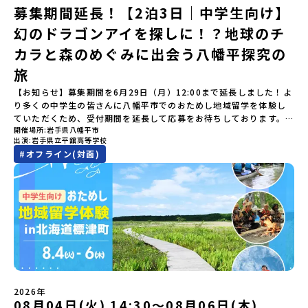
ついても詳しく解説しています。🎬 [アーカイブ動画を視聴す
つの学科。金属加工、電気工作、建物のデザインにチャレンジでき
にてご連絡いたします。・よくあるご質問その他、よくあるご質問
BBQ」 -さらに仲間や地元の高校生、町の大人たちと交流＜3日目
募集期間延長！【2泊3日｜中学生向け】
る]YouTube：https://youtu.be/Yt8nd04aNgA?
る環境。「高校生ものづくりコンテスト」の木材加工部門で九州大
についてはこちらをご確認ください。運営団体について＜プログラ
＞（AM）「3日間の振り返りワーク」 -みんなで振り返り対話「牧
si=e5erbspvwz5O8_uF【STEP 2】平取町プログラム説明会〜
幻のドラゴンアイを探しに！？地球のチ
会2位に輝くなど、先輩たちの実力はホンモノ！この旅では自分の手
ム主催：一般財団法人地域・教育魅力化プラットフォーム＞「意志
場の舞台裏。フィールドワーク」 -牧場見学・搾乳体験・動物と触
「平取町」の内容を具体的に深掘りしたい方へ〜全体説明を聞いた
でモノをつくる時間を体験。金属を削ったり、電気を組んだり、木
ある若者にあふれる持続可能な地域・社会をつくる」というビジョ
れ合おう「ランチ/お土産タイム」（PM） 14：00頃プログラム終
カラと森のめぐみに出会う八幡平探究の
うえで、「平取町では具体的に何をするの？」「どんな町なの？」
で形をつくったり。プロの機械にさわれる高校で&quot;自分の手
ンを掲げ、2017年3月に島根県に設立した教育事業団体です。日本
了-とかち帯広空港には15：00頃に到着予定です。※天候の状況や参
という疑問にお答えする説明会です。平取町ならではの豊かな文化
&quot;でモノづくりにチャレンジ。夜には自分だけの「竹灯籠（た
旅
全国約200の高校と連携しながら、中学卒業後に地域の枠を越えて生
加人数によってプログラムを変更する場合がございます。参加概要
や、2泊3日のプログラムの中身をたっぷりとお伝えします。日
けとうろう）」を作って灯りをともします。真っ青な海に思いっき
徒一人ひとりの夢や価値観に合った地域・学校で1〜3年間過ごすこ
【開催場所】北海道大樹町（たいきちょう）【実施日程】7月28日
【お知らせ】募集期間を6月29日（月）12:00まで延長しました！よ
時： 5月7日(木) 19：00〜19：40内 容： 平取町ってどんなとこ
りダイブしたり、全国から集まった仲間や地元の高校生、地域の方
とができるシステム「地域みらい留学」をはじめとした、教育事業
(火)〜 7月30日(木)※参加が確定した方には6月19日(金) 18：30～
り多くの中学生の皆さんに八幡平市でのおためし地域留学を体験し
ろ？、プログラム詳細解説、質疑応答お申し込み：https://c-
たちとワイワイBBQや夕ごはんづくりは一生の思い出になるはず！
や地域活性モデルをつくり続けています。名 称：一般財団法人地
20：00に「参加者向け事前オンライン研修」をご案内する予定で
ていただくため、受付期間を延長して応募をお待ちしております。
mirai.jp/events/002112どちらの説明会でも、お気軽にどうぞ！
ちょっとドキドキするけど、楽しい！に出会う3日間。熱気あふれる
域・教育魅力化プラットフォーム設 立：2017年3月代表者：岩本
す。必ず参加をお願いします。【集合場所・時間】7月28日(火)
開催場所
岩手県八幡平市
「申し込みのタイミングを逃してしまった」という方も、この機会
「はじめての一人旅だけど大丈夫？」「どんな体験ができるの？」
出水市の冒険に飛び込んでみませんか？体験のおすすめポイント体
悠所在地：〒690-0842 島根県松江市東本町二丁目25-6 みらい
13：00 とかち帯広空港※13：00までにとかち帯広空港に到着する
出演
岩手県立平舘高等学校
にぜひ一歩踏み出してみませんか？※都合により締め切りを早める
そんな保護者様の不安や、中学生のみなさんの素朴な疑問にスタッ
験プログラム内容（予定）＜1日目＞（PM）「オリエンテーショ
BASE2階 その他所在地公式HP：http://c-platform.or.jp/お問い
便で手配ください。【解散場所・時間】7月30日(木) 15：00頃 とか
#
オフライン(対面)
場合がございます。お早目にご応募ください！＜体験費・宿泊費が
フが直接お答えします。チャットでの質問も可能ですので、ぜひご
ン・自己紹介ワーク」「みんなで海遊び！」 -心をほぐして、出水
合わせ先担当：小川・小原E-mail：info@miratabi.jp「おためし
ち帯広空港※16：00以降にとかち帯広空港を出発する便で手配くだ
無料＞緑があふれる大自然の町へ！世界でここでしかできない「自
自宅からリラックスしてご参加ください。▼お申し込み前に必ずご
に飛び込む！海を満喫しよう！「みんなで夕食」「1日目の振り返り
地域留学体験」のプログラム開催情報を公式LINEにて配信中！ぜひ
さい。【対象】中学2年生、中学3年生【宿泊先】大樹町ワーキング
然×アートの融合体験」や「自然クラフト」を楽しんでみません
確認ください・参加規約への同意プログラムへの参加申し込みいた
会」＜2日目＞（AM）「出水工業高校のオープンスクールに参
ご登録ください♪地域みらい留学公式LINE
ステイ住宅※1室に複数(同性2～4名程度)で宿泊いただく予定です。
か？「大自然や文化体験が好き！興味がある！」「その地域にしか
だく前に、「お申し込みに関する各規約」への同意が必須となりま
加」 -高校見学 -授業体験（PM）「学校のことを深く知る・もの
【旅行代金】無料※旅行代金に含まれる費用のうち、以下の内容が
ない郷土料理を味わってみたい！」「地元以外の暮らしや文化が気
す。ご確認ください。・抽選による参加者決定についてお申込みい
づくりにチャレンジ！」 -各学科を実際に体験する -ものづくり
無料となります：・宿泊費（2泊分）・プログラム内のアクティビテ
になる。いつか留学してみたい！」そんな中学生のみなさんにおす
ただいた方の中から抽選の上、締め切り日から1週間を目途に、お申
にチャレンジ -竹灯籠づくりを創って灯りをともす「みんなで
ィ・体験費用・一部の食事代*以下の費用は参加者のご負担となりま
すめ！「おためし地域留学体験」は、日本全国約200の高校と連携し
し込み時に記入いただいたメールアドレス宛に「当選／落選メー
BBQ」「2日目の振り返り会」＜3日目＞（AM）「3日間の振り返り
す・集合場所までの往復交通費・お土産代や自由時間の個人飲食費
ながら地域の枠を超えて学校生活を送ることができる「地域みらい
ル」をお送りいたします。当選者は、メールに記載された「当選確
ワーク」 -みんなで振り返り対話（PM） 13:00頃 解散（出水駅）
などの個人的費用【募集人数】最大10名（お申し込み多数の場合は
留学」をプチ体験できるプログラムです。はじめてでも安心！現地
認フォーム」に３日以内に回答いただき、確認フォームの提出をも
※天候の状況や参加人数によってプログラムを変更する場合がござ
抽選の上決定）【参加者決定】お申し込み多数の場合は、締め切り
ではスタッフがしっかりとサポートいたします。今回のフィールド
って参加確定とさせていただきます。当選確認フォームの期日まで
います。参加概要【開催場所】鹿児島県出水市【実施日程】8月3日
後1週間を目途に当落結果をご連絡いたします。【申し込み受付期
は「岩手県八幡平市（はちまんたいし）」岩手県八幡平市（はちま
にご回答いただけない場合は、当選を取り消しとさせていただきま
（月）〜 8月5日（水）※参加が確定した方には7月7日(火) 18:30-
2026年
間】申込期間が延長になりました！5月7日(木)12：00 から 6月4日
んたいし）は北西部にあり、秋田県との県境にある自然豊かな町で
08月04日(火) 14:30〜08月06日(木)
す。当選取り消しがあった場合は、繰り上げ当選者へご連絡させて
20:00に「参加者向け事前オンライン会」をご案内する予定です。必
(木) 12：00まで疑問も不安もワクワクに変える！「おためし地域留