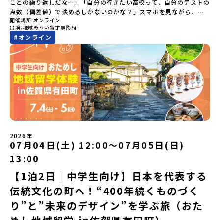
ことの繰り返しだな…」「自分の行きたい高校って、自分のテストの
点数（偏差値）で決めるしかないのかな？」スマホを見ながら、進
開催場所
オンライン
路にモヤモヤしているそこのあなたへ！👀テストの点数ではなく、
出演
地域みらい留学事務局
あなたの「ワクワク（＝自分軸）」で進路を選ぶ。そんな新しい選
#
オンライン
択肢が、「地域みらい留学」です。「でも、いきなり知らない土地
の高校に進学するなんて不安…」そんな人のために、2泊3日で気軽
にプチ体験できる【おためし地域留学】の魅力を凝縮したオンライ
ン説明会のアーカイブ（録画）を公開中です！✨＼🔥ここがすごい！
🔥／おためし地域留学 3つのワクワク🔥🔥 ①スマホじゃわからない
「圧倒的な感動」！教科書を読むだけじゃわからない、その地域な
らではの大自然や歴史を「五感」でフル体験！カヌーに乗ったり、
伝統文化に触れたり、本物の冒険が待っています！🔥 ②「初めまし
て」が「一生の友達」に変わる！全国から「新しいことに挑戦した
い！」「今の自分を変えたい！」と思っている同世代の中学生が大
集合！地元の高校生と一緒にご飯を食べて語り合えば、たった数日
2026年
で最高の仲間になる！🔥 ③宿泊費・体験費はなんと【無料】！親元
07月04日(土) 12:00〜07月05日(日)
を離れる初めての一人旅でも大丈夫。頼れるスタッフがしっかりサ
13:00
ポートするので安心・安全です！ーーーーーーーーーーーーーーー
ーーーーーーーーー📺 全体オンライン説明会（アーカイブ配信）
【1泊2日｜中学生向け】日本を代表する
2026年4月22日に開催された説明会の録画をご覧いただけます。こ
伝統文化の町へ！“400年続くものづく
の動画を見れば、あなたの「なんとなく不安」が「絶対に行ってみ
たい！」に変わるはず💡お家からリラックスして視聴してみてくだ
り”と”未来のデザイン”を学ぶ旅（おた
さいね😊▶︎全体説明会のアーカイブはこちら（アーカイブを視聴す
る）YouTube：https://youtu.be/Yt8nd04aNgA?