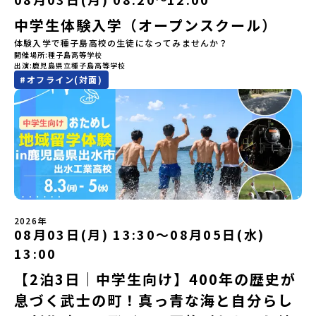
輩たちと過ごす時間です。 ただ校舎を眺める見学ではありません。
https://youtu.be/Yt8nd04aNgA?
は、日本全国約200の高校と連携し、地域の枠を超えて学校生活を送
高校生が自ら企画したアクティビティを通じて、年の近い先輩たち
中学生体験入学（オープンスクール）
si=e5erbspvwz5O8_uF【STEP 2】有田町プログラム説明会〜
る「地域みらい留学」をプチ体験できるプログラムです。はじめて
と本音で交流することができます。魅力的な大人たちと対話をしな
「有田町」の内容を具体的に深掘りしたい方へ〜全体説明を聞いた
のひとり旅でも安心！現地でもスタッフがしっかりとサポートいた
体験入学で種子島高校の生徒になってみませんか？
がら町の歴史や「生き方」を学ぶことができ、大充実の2泊3日にな
うえで、「有田町では具体的に何をするの？」「どんな町なの？」
します。今回のフィールドは「北海道 大樹町（たいきちょう）」北
開催場所
種子島高等学校
ること間違いなし！そんなユニークな魅力がたっぷりつまった北海
という疑問にお答えする説明会です。有田町ならではの豊かな文化
海道の東部、十勝の南部に位置する大樹町（たいきちょう）。西に
出演
鹿児島県立種子島高等学校
道平取町へ、人生の可能性をひらく特別な旅に出発しませんか？体
や、2泊3日のプログラムの中身をたっぷりとお伝えします。日
日高山脈（ひだかさんみゃく）が連なり、東は太平洋に面した自然
#
オフライン(対面)
験のおすすめポイント体験プログラム内容（予定）＜1日目＞
時： 5月11日(月) 19：00〜19：40内 容： 有田町ってどんなとこ
豊かな町です。酪農を主体とした農業や漁業、林業が盛んであると
（PM）「オリエンテーション・自己紹介ワーク」「高校生企画①-
ろ？、プログラム詳細解説、質疑応答お申し込み：https://c-
同時に、「宇宙に一番近い町」として航空宇宙産業の誘致を進める
遊び編-」 -平取高校生と仲を深める「びらとりの歴史・文化を知
mirai.jp/events/068058お気軽にどうぞ！「はじめての一人旅だ
ユニークな顔を持っています 。見上げるほど大きな山々が連なる
る！アイヌ文化フィールドワーク」 -アイヌ文化博物館でアイヌ文
けど大丈夫？」「どんな体験ができるの？」そんな保護者様の不安
「日高山脈（ひだかさんみゃく）」の絶景！牛たちがのんびりと過
化を理解する -アイヌ伝統文化を感じるアクティビティ「1日を振
や、中学生のみなさんの素朴な疑問にスタッフが直接お答えしま
ごす放牧地や、海が見える珍しい温泉。日本一の清流に選ばれたこ
り返るーみんなで体験シェア」＜2日目＞（AM）「平取高校見学・
す。チャットでの質問も可能ですので、ぜひご自宅からリラックス
ともある「歴舟川（れきふねがわ）」。 他の地域では見ることので
寮見学」 -平取高校の特徴を知る学校体験 -在校生との対話「高
してご参加ください。▼お申し込み前に必ずご確認ください・参加
きない圧倒的スケールの自然と、新しい産業が交差する瞬間を肌で
校生企画②-町の紹介編-」 -ビンゴをしながら町を知ろう！（PM）
規約への同意プログラムへの参加申し込みいただく前に、「お申し
体感できる町です。北の大地で脈々と受け継がれる 「フロンティア
「自然と農を感じる！農業アクティビティ」 -平取特産の「びらと
込みに関する各規約」への同意が必須となります。ご確認くださ
スピリッツ」を体感！ 「フロンティアスピリッツ（開拓者精神）」
りトマト」農家体験！ -想いを持って仕事をする大人との交流会
い。・抽選による参加者決定についてお申込みいただいた方の中か
は、大樹町の開拓時代から人々の間で大切に受け継がれてきた精神
「みんなでBBQディナー」 -さらに仲間や地元の高校生、町の大人
2026年
ら抽選の上、締め切り日から1週間を目途に、お申し込み時に記入い
です。どんな困難な状況にも真っ向から立ち向かい、未知の領域へ
08月03日(月) 13:30〜08月05日(水)
たちと交流＜3日目＞（AM）「アイヌが愛した森を散策するフィー
ただいたメールアドレス宛に「当選／落選メール」をお送りいたし
夢を追って挑戦し続ける姿勢や、手つかずの大自然の中で一攫千金
ルドワーク」「3日間の振り返りワーク」 -みんなで振り返り対話
ます。当選者は、メールに記載された「当選確認フォーム」に３日
の夢を抱いて熱中した「砂金掘り」、自らの手で広大な大地を切り
13:00
「ランチ/お土産タイム」（PM） 13：30頃プログラム終了-新千歳
以内に回答いただき、確認フォームの提出をもって参加確定とさせ
拓いてきた農業や漁業の歴史など、夢を追う人々が集まる他の町に
空港には15：00頃に到着予定です。※天候の状況や参加人数によっ
【2泊3日｜中学生向け】400年の歴史が
ていただきます。当選確認フォームの期日までにご回答いただけな
はない風土が存在します。大樹町では、このフロンティアスピリッ
てプログラムを変更する場合がございます。参加概要【開催場所】
い場合は、当選を取り消しとさせていただきます。当選取り消しが
ツが現在、「北海道の小さな町から宇宙を目指す」という新たな夢
息づく武士の町！真っ青な海と自分らし
北海道平取町（びらとりちょう）【実施日程】7月18日(土)～7月20
あった場合は、繰り上げ当選者へご連絡させていただきます。登録
へと繋がっています。 「宇宙版シリコンバレー」の実現を目指し、
日(月祝)※参加が確定した方には6月3日(水) 18：30～20：00に