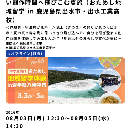
メールアドレスの変更をご希望の場合は下記の地域みらい留学公式
国内外の宇宙関連企業が集まる宇宙港「北海道スペースポート」の
い創作時間へ飛びこむ夏旅（おためし地
「参加者向け事前オンライン研修」をご案内する予定です。必ず参
LINEよりご連絡をお願いします。※受信制限設定をしていると、通
整備が進められています。 この未来への挑戦の精神は、民間企業に
域留学 in 鹿児島県出水市・出水工業高
加をお願いします。【集合場所・時間】7月18日(土) 12：00 新千歳
知メールをお受け取りいただけません。その場合は、
よる日本初のロケット打ち上げ成功という形で実を結び、世界有数
空港※12：00までに新千歳空港に到着する便で手配ください。【解
「@miratabi.jp」からのメールを受信できるよう設定をお願いいた
のロケット発射場の適地として全国・アジア各国からも大きな注目
校）
散場所・時間】7月20日(祝月) 15：00頃 新千歳空港※16：00以降
します。※結果に関する個別のお問合せにはお答えしておりません
を集めています 今回は、そんな大樹町の過去から未来へ繋がるフロ
に新千歳空港を出発する便で手配ください。【対象】中学2年生、中
＜体験費・宿泊費が無料！＞武士（さつま）の誇りが息づく出水
ので、ご了承ください。・お申し込みについてお申込はお一人様1回
ンティアスピリッツに触れるアクティビティへ出発！農業からロケ
学3年生【宿泊先】ゲストハウス ヤント※ドミトリータイプの2段ベ
市！夏の真っ青な海に思いっきり飛び込んで、自分を研ぎ澄ます創
限りです。PC・スマートフォンからお申込ください。申込後の内容
ットまで本物の現場を体感し、他では味わえない体験を五感をフル
ッド（1室2～4名）で宿泊いただく予定です。【旅行代金】無料※旅
作時間を体感してみませんか？「地元以外の暮らしや文化が気にな
変更はできません。お申込時は、メールアドレスの入力間違いにご
につかって楽しむことができます🎵大樹高校は、農業から宇宙まで
行代金に含まれる費用のうち、以下の内容が無料となります・宿泊
開催場所
鹿児島県出水市
る。いつか留学してみたい！」「自分の進学や将来の可能性をもっ
注意ください。・宿泊について１室に複数(同性2～4名程度)で宿泊
「町のぜんぶが教科書」！大樹高校の学びは、ただ教室の机に座っ
出演
鹿児島県立出水工業高等学校
費（2泊分）・プログラム内のアクティビティ・体験費用・一部の食
とひらきたい！」「ものづくりや工業高校に興味がある！」そんな
いただく予定です。・食事アレルギー対応について個別の詳細なア
ているだけではありません！農業や漁業から、最先端の宇宙科学ま
#
オフライン(対面)
事代※以下の費用は参加者のご負担となります・集合場所までの往
中学生のみなさんにおすすめ！「おためし地域留学」は、日本全国
レルギー対応希望にはお応えしかねる場合がございます。対応が必
で「町のぜんぶが教科書」 です。先輩たちは「地域探究」の授業
復交通費・お土産代や自由時間の個人飲食費などの個人的費用【募
約200の高校と連携し、地域の枠を超えて学校生活を送る「地域みら
要な場合は必ず事前にご相談ください。・参加取消や急遽参加でき
や、放課後の「地域探究サークル」を通して、学校の外へどんどん
集人数】最大10名（お申し込み多数の場合は抽選の上決定）【参加
い留学」をプチ体験できるプログラムです。はじめてのひとり旅で
なくなった場合について参加決定後の参加お取り消しはご遠慮下さ
飛び出し町の人たちと一緒にリアルな課題解決にチャレンジしてい
者決定】お申し込み多数の場合は、締め切り後1週間を目途に当落結
も安心！現地でもスタッフがしっかりとサポートいたします。今回
い。やむを得ないお取り消しの場合はお早めに事務局までご連絡く
ます。そんな先輩たちとの交流がきっと「未来の自分」のヒントが
果をご連絡いたします。【申し込み受付締切】4月30日(木)12：00
のフィールドは「鹿児島県 出水市（いずみし）出水工業高校」出水
ださい。・キャンセルポリシーやむを得ない参加お取り消しの場
見つかるはず！ あたたかい町の人たちや先輩たちとの出会いが待っ
から 5月14日(木) 12：00まで疑問も不安もワクワクに変える！「お
市（いずみし）は、鹿児島県の玄関口にあるまち。ここでしか見ら
合、以下のルールに沿って対応させていただきます。ご了承くださ
ている北海道大樹町へ、あなたの世界をグッと広げる特別な旅に出
ためし地域留学」ステップアップ説明会プログラムの内容を詳しく
れない景色と、地元の人たちがずっと大切にしてきたものがありま
い。プログラム開催日の前日＜7月3日＞から、【キャンセルのご連
発しませんか？ 体験のおすすめポイント体験プログラム内容（予
知りたい方や、お申し込みを迷われている方向けにZoomでのオン
す。400年前から続く「武士の道」を歩く昔、武士たちがまちを守る
絡日：お支払いいただく旅行代金】・21日目にあたる日以前：無
定）＜１日目＞（PM）「オリエンテーション・自己紹介ワーク」
ライン配信を行います。知りたい情報のレベルに合わせて、以下の2
ために築いた「出水麓（いずみふもと）武家屋敷群」。今も残る約
料・20日目-8日目：20％・7日目-2日目：30％・プログラム開始日
「大樹町の自然を満喫」 -先人の知恵と夢を体験「砂金堀」 -川
つのステップをご活用ください。【STEP 1】全体オンライン説明会
150軒のお屋敷のほとんどに、今も人が住んでいます。400年前の武
の前日：40％・プログラム開始日当日：50％・ご連絡無しでの不参
遊び「1日を振り返るーみんなで体験シェア」＜2日目＞（AM）「大
（アーカイブ動画を公開中！）〜まずは「おためし地域留学」を知
士が歩いた道を、自分の足で歩く。まるで、まち全体がタイムカプ
加またはプログラム開始後の解除：100％・催行中止について天候な
樹高校見学・寮見学」 -大樹高校の特徴を知る学校体験 -高校生
2026年
りたい方へ〜日本全国20以上の地域から選んで参加できる「おため
セル。真っ青な海へダイブ！目の前に広がる八代海（やつしろか
08月03日(月) 12:30〜08月05日(水)
どの状況等によって開催を見合わせる可能性があります。その場合
との対話「大樹町の魅力を体験①」 -大樹町ならではのランチ＆ス
し地域留学」の魅力を凝縮したアーカイブ動画をご覧いただけま
い）は穏やかなリアス式海岸。海に沈む夕日は一生に一度は見てお
は原則、開催日1週間前までにご連絡いたします。又、最少催行人数
イーツ（PM）「大樹町の魅力を体験②」 -大樹町宇宙交流センタ
14:30
す。初めての一人旅への不安や、事務局のサポート体制、安全面に
きたい景色です。出水工業高校は、「建築科」と「機械電気科」の2
に達しなかった場合は、開催日3週間前までに催行中止の旨をメール
ーSORA見学 -モデルロケットを飛ばしてみよう！「みんなで