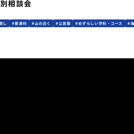
個別相談会
直し
#
普通科
#
山の近く
#
公営塾
#
めずらしい学科・コース
#