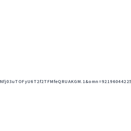
02Nfj03uTOFyU6T2f2TFMfeQRUAKGM.1&omn=9219604422