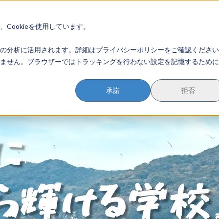
イベント参加方法
会員登録
？
Cookieを使用しています。
のすすめかた
地域みらい留学とは
学校を探す
イベントを探す
おためし地域
の分析に活用されます。詳細はプライバシーポリシーをご確認ください
ません。ブラウザーではトラッキングを行わない設定を記憶するために
承諾
拒否