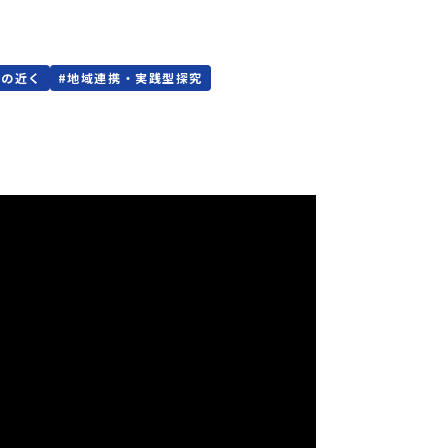
海の近く
#
地域連携・実践型探究