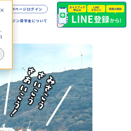
MYページログイン
留学
マガジン
奨学金について
。
1