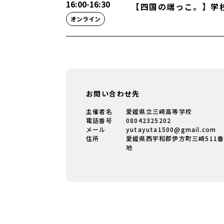
16:00
-
16:30
【四国の端っこ。】学
オンライン
お問い合わせ先
主催者名
愛媛県立三崎高等学校
電話番号
08042325202
メール
yutayuta1500@gmail.com
住所
愛媛県西宇和郡伊方町三崎511
地