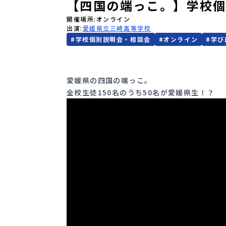
【四国の端っこ。】学校
開催場所
オンライン
出演
愛媛県立三崎高等学校
#
学校個別説明会・相談会
#
オンライン
#
学び
愛媛県の四国の端っこ。
全校生徒150名のうち50名が愛媛県生！？