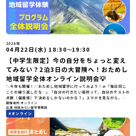
2026年
04月22日(水) 18:30
19:30
〜
【中学生限定】今の自分をちょっと変え
てみない？2泊3日の大冒険へ！おためし
地域留学全体オンライン説明会💡
＼今年も開催！／おためし地域留学に行ってみよう！🛫「毎日同じ
ことの繰り返しだな…」「自分の行きたい高校って、自分のテストの
点数（偏差値）で決めるしかないのかな？」スマホを見ながら、進
開催場所
オンライン
路にモヤモヤしているそこのあなたへ！👀テストの点数ではなく、
出演
地域みらい留学事務局
あなたの「ワクワク（＝自分軸）」で進路を選ぶ。そんな新しい選
#
オンライン
択肢が、「地域みらい留学」です。「でも、いきなり知らない土地
の高校に進学するなんて不安…」そんな人のために、2泊3日で気軽
にプチ体験できる【おためし地域留学】の魅力を凝縮したオンライ
ン説明会のアーカイブ（録画）を公開中です！✨＼🔥ここがすごい！