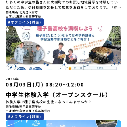
す。日本語とは異なる響きを持つ「アイヌ語」や、自然界のあらゆ
参加者のご負担となります・集合場所までの往復交通費・お土産代
り多くの中学生の皆さんに大樹町でのお試し地域留学を体験してい
る物に「魂」が宿ると考える「精神文化」、祭りや家庭での行事な
や自由時間の個人飲食費などの個人的費用【募集人数】最大5名（お
ただくため、受付期間を延長して応募をお待ちしております。「申
どに踊られる「古式舞踊」、独特の文様による刺繍（ししゅう）、
開催場所
北海道大樹町
申し込み多数の場合は抽選の上決定）【参加者決定】お申し込み多
し込みのタイミングを逃してしまった」という方も、この機会にぜ
木彫り等の工芸など、ユニークな文化が存在します。アイヌ文化で
出演
北海道大樹高等学校
数の場合は、締め切り後1週間を目途に当落結果をご連絡いたしま
ひ一歩踏み出してみませんか？※都合により締め切りを早める場合
は、人間のまわりに存在する生き物や自然のチカラ、暮らしの道具
#
オフライン(対面)
す。【申し込み受付期間】5月7日(木)12：00 から 5月21日(木)
がございます。お早目にご応募ください！-------------------------
のうち、人間にとって大切な役割を持っているものを「カムイ」と
12：00まで疑問も不安もワクワクに変える！「おためし地域留学」
-------------------＼返還不要・3年間最大72万／💡北海道の高校留
呼んでいます。いつも自分たちを見守ってくれているもの、例え
ステップアップ説明会プログラムの内容を詳しく知りたい方や、お
学に【毎月2万円】の給付型奨学金～夢に向かって一歩踏み出す、あ
ば、身近な動植物や、暮らしに欠かせない火、水、風、そして雄大
申し込みを迷われている方向けにZoomでのオンライン配信を行い
なたの未来を応援！～ 詳細・条件はこちらから------------------
な山や川などもすべて「カムイ」です。この文化と精神性をテーマ
ます。知りたい情報のレベルに合わせて、以下の2つのステップをご
--------------------------ーーーーーーーーーーーーーーーーーー
にした大人気マンガ「ゴールデンカムイ」は、累計3000万部以上販
活用ください。【STEP 1】全体オンライン説明会〜まずは「おため
ーーーーーーーーーーーーーー＜体験費・宿泊費が無料！＞民間ロ
売され、2026年3月に映画の続編も公開されるなど注目を集めてい
し地域留学」を知りたい方へ〜日本全国20以上の地域から選んで参
ケットの打ち上げ成功で話題になった町！ 北海道の「宇宙版シリコ
ます。今回は、平取町の中でもアイヌ文化に触れることのできる
加できる「おためし地域留学」の全体像や魅力について、説明会を
ンバレー」を目指す大樹町で、最先端テクノロジーとどこまでも続
「二風谷（にぶたに）コタン」へ出発！アイヌの家や暮らし、食な
開催しました。中学生一人での参加にあたり、保護者様が特に気に
く大自然を肌で感じてみませんか？「地元以外の地域の暮らしが気
どを体感することができます。ぜひ現地で味わってみてください
なる「安全面」や「事務局のサポート体制」についても詳しく解説
になる。いつか留学してみたい！」「自分の進学や将来の可能性を
🎵（写真撮影：志鎌康平）未来の自分をイメージする。地元の高校
しています。ぜひ、ご自宅からお気軽にご視聴ください。▶︎ [アーカ
もっとひらきたい！ 」「自然が好きでもっと触れてあそびたい！」
2026年
生との特別な交流この旅の大きな魅力は、地元の「平取高校」の先
イブ動画を視聴する]YouTube：
そんな中学生のみなさんにおすすめ！「おためし地域留学体験」
08月03日(月) 08:20
12:00
〜
輩たちと過ごす時間です。 ただ校舎を眺める見学ではありません。
https://youtu.be/Yt8nd04aNgA?
は、日本全国約200の高校と連携し、地域の枠を超えて学校生活を送
高校生が自ら企画したアクティビティを通じて、年の近い先輩たち
中学生体験入学（オープンスクール）
si=e5erbspvwz5O8_uF【STEP 2】有田町プログラム説明会〜
る「地域みらい留学」をプチ体験できるプログラムです。はじめて
と本音で交流することができます。魅力的な大人たちと対話をしな
「有田町」の内容を具体的に深掘りしたい方へ〜全体説明を聞いた
のひとり旅でも安心！現地でもスタッフがしっかりとサポートいた
体験入学で種子島高校の生徒になってみませんか？
がら町の歴史や「生き方」を学ぶことができ、大充実の2泊3日にな
うえで、「有田町では具体的に何をするの？」「どんな町なの？」
します。今回のフィールドは「北海道 大樹町（たいきちょう）」北
開催場所
種子島高等学校
ること間違いなし！そんなユニークな魅力がたっぷりつまった北海
という疑問にお答えする説明会です。有田町ならではの豊かな文化
海道の東部、十勝の南部に位置する大樹町（たいきちょう）。西に
出演
鹿児島県立種子島高等学校
道平取町へ、人生の可能性をひらく特別な旅に出発しませんか？体
や、2泊3日のプログラムの中身をたっぷりとお伝えします。日
日高山脈（ひだかさんみゃく）が連なり、東は太平洋に面した自然
#
オフライン(対面)
験のおすすめポイント体験プログラム内容（予定）＜1日目＞
時： 5月11日(月) 19：00〜19：40内 容： 有田町ってどんなとこ
豊かな町です。酪農を主体とした農業や漁業、林業が盛んであると
（PM）「オリエンテーション・自己紹介ワーク」「高校生企画①-
ろ？、プログラム詳細解説、質疑応答お申し込み：https://c-
同時に、「宇宙に一番近い町」として航空宇宙産業の誘致を進める