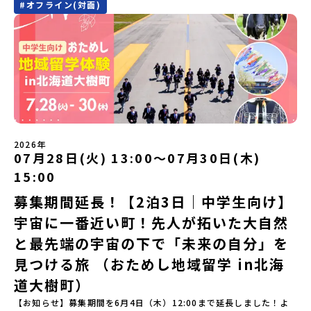
#
オフライン(対面)
に登場する町！北海道の「アイヌ文化継承の地」で自然や食を体験
定）＜１日目＞（PM）「オリエンテーション・自己紹介ワーク」
してみませんか？「地元以外の地域の暮らしが気になる。いつか留
「有田工業高校見学」 -陶芸技術をまなぶ！「セラミック科」のま
学してみたい！」「アイヌ文化の歴史や、マンガに登場する世界を
なび場を体験 -デザインセンスをまなぶ！「デザイン科」のまなび
自分の手で探求したい！」「自然が好きでもっと触れてあそびた
場を体験「フィールドワーク」 -有田の歴史ある名所巡り -有田
い！」そんな中学生のみなさんにおすすめ！「おためし地域留学体
の歴史的な町並みを体感する「有田焼絵付けアクティビティ」 -職
験」は、日本全国約200の高校と連携し、地域の枠を超えて学校生活
人さんからまなぶ！有田焼伝統の「絵付け」体験ワークショップ
を送る「地域みらい留学」をプチ体験できるプログラムです。はじ
（協力：clay studio）「みんなで楽しもう！BBQ」 -BBQづく
めてのひとり旅でも安心！現地でもスタッフがしっかりとサポート
り -仲間や地元の高校生、町の大人たちと交流・対話＜２日目＞
いたします。今回のフィールドは「北海道平取町（びらとりちょ
（AM）「1日目の振り返り」「ワークショップ」 -ゲスト講師によ
う）」北海道の南に位置する平取町（びらとりちょう）。壮大な自
るワークショプ「全体の振り返りワーク」 -みんなで振り返り対話
然と「アイヌ文化」が継承されている町として広く知られていま
（PM）「ランチ/お土産タイム」解散※天候の状況や参加人数によ
2026年
す。町名の「平取（びらとり）」は、アイヌ語「ピラ・ウトゥル」
07月28日(火) 13:00〜07月30日(木)
ってプログラムを変更する場合がございます。参加概要【開催場
（崖の間を意味）という言葉から名付けられました。見上げるほど
所】佐賀県 有田町（ありたちょう）【実施日程】7月4日（土）〜7
15:00
大きな山々が連なる「幌尻岳（ぽろしりだけ）」の景色は絶景！日
月5日（日）※参加が確定した方には6月5日（金） 18:30～20:00に
本一の広さを誇る「すずらん」が咲く花畑や、和牛がのんびりと過
「参加者向け事前オンライン研修」をご案内する予定です。必ず参
募集期間延長！【2泊3日｜中学生向け】
ごす放牧地。日本一の清流に選ばれたこともある、ヤマメやニジマ
加をお願いします。【集合場所・時間】7月4日(土) 12：00 JR有田
宇宙に一番近い町！先人が拓いた大自然
スが泳ぐ「沙流川（さるがわ）」。他の地域では見ることのできな
駅※12：00までにJR有田駅に到着する便で手配ください。【解散場
い圧倒的スケールの自然を味わうことができます。さらに、源義経
所・時間】7月5日(日) 13：00頃 JR有田駅【対象】中学2年生、中
と最先端の宇宙の下で「未来の自分」を
（みなもとのよしつね）とも縁が深いとされている地域で、義経を
学3年生【宿泊先】ありこや（佐賀県西松浦郡有田町）※地域みらい
祀った神社や公園などが存在し、アイヌ民族と日本の歴史を交差す
見つける旅 （おためし地域留学 in北海
留学生が活用している宿泊施設（シェアハウス）です。※1室1名で
る瞬間を肌で体感できる町です。北の大地で育まれた「アイヌ文
宿泊いただく予定です。 【旅行代金】無料※旅行代金に含まれる費
道大樹町）
化」とは？「アイヌ」の文化は北海道を中心とした北部周辺で、先
用のうち、以下の内容が無料となります：・宿泊費（1泊分）・プロ
住民族である「アイヌ民族」によって大切に育まれてきた文化で
グラム内のアクティビティ・体験費用・一部の食事代*以下の費用は
【お知らせ】募集期間を6月4日（木）12:00まで延長しました！よ