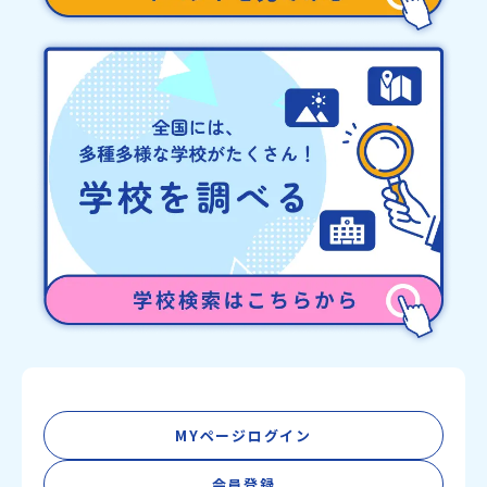
称：一般財団法人地域・教育魅力化プラットフォーム設 立：2017
年3月代表者：岩本 悠所在地：〒690-0842 島根県松江市東本町二
丁目25-6 みらいBASE2階 その他所在地公式HP：http://c-
platform.or.jp/お問い合わせ先担当：小川・小原E-mail：
info@miratabi.jp「おためし地域留学体験」のプログラム開催情報
を公式LINEにて配信中！ぜひご登録ください♪地域みらい留学公式
LINE
MYページログイン
会員登録