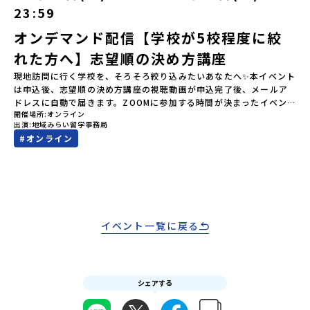
いただく予定です。・食事アレルギー対応について個別の詳細なア
軽にどうぞ！「はじめての一人旅だけど大丈夫？」「どんな体験が
23:59
レルギー対応希望にはお応えしかねる場合がございます。対応が必
できるの？」そんな保護者様の不安や、中学生のみなさんの素朴な
要な場合は必ず事前にご相談ください。・参加取消や急遽参加でき
疑問にスタッフが直接お答えします。チャットでの質問も可能です
オンデマンド配信【学校が5校程度に絞
なくなった場合について参加決定後の参加お取り消しはご遠慮下さ
ので、ぜひご自宅からリラックスしてご参加ください。▼お申し込
れた方へ】志望順の決め方講座
い。やむを得ないお取り消しの場合はお早めに事務局までご連絡く
み前に必ずご確認ください・参加規約への同意プログラムへの参加
ださい。・キャンセルポリシーやむを得ない参加お取り消しの場
申し込みいただく前に、「お申し込みに関する各規約」への同意が
現地訪問に行く学校を、そろそろ絞り込みたいあなたへ✨本イベント
合、以下のルールに沿って対応させていただきます。ご了承くださ
必須となります。ご確認ください。・抽選による参加者決定につい
は申込後、志望順の決め方講座の視聴動画が申込完了後、メールア
い。プログラム開催日の前日＜8月2日＞から、【キャンセルのご連
てお申込みいただいた方の中から抽選の上、締め切り日から1週間を
ドレスに自動で届きます。ZOOMに参加する時間が決まったイベン
絡日：お支払いいただく旅行代金】・21日目にあたる日以前：無
目途に、お申し込み時に記入いただいたメールアドレス宛に「当選
開催場所
オンライン
トではなく、皆様ご自身でメールに届く動画を視聴していただく配
料・20日目-8日目：20％・7日目-2日目：30％・プログラム開始日
出演
地域みらい留学事務局
／落選メール」をお送りいたします。当選者は、メールに記載され
信企画になります。】配信期間7月11日(土)10:00～7月29日
の前日：40％・プログラム開始日当日：50％・ご連絡無しでの不参
#
オンライン
た「当選確認フォーム」に３日以内に回答いただき、確認フォーム
(水)23:59気になる学校はいくつか出てきた。でも…「どの学校を第
加またはプログラム開始後の解除：100％・催行中止について天候な
の提出をもって参加確定とさせていただきます。当選確認フォーム
一志望にすればいいんだろう？」 「オープンスクール、どこから申
どの状況等によって開催を見合わせる可能性があります。その場合
の期日までにご回答いただけない場合は、当選を取り消しとさせて
し込めばいい？」 「現地訪問までに何をしておけばいいの？」そん
は原則、開催日1週間前までにご連絡いたします。又、最少催行人数
いただきます。当選取り消しがあった場合は、繰り上げ当選者へご
な疑問を持ちながら、なんとなく先に進めずにいる方も多いのでは
に達しなかった場合は、開催日3週間前までに催行中止の旨をメール
連絡させていただきます。登録メールアドレスの変更をご希望の場
ないでしょうか。オープンスクールは時間も費用も体力も必要で
にてご連絡いたします。・よくあるご質問その他、よくあるご質問
合は下記の地域みらい留学公式LINEよりご連絡をお願いします。※
す。 「とりあえず気になる順に申し込もう」ではなく、事前に志望
についてはこちらをご確認ください。運営団体について＜プログラ
受信制限設定をしていると、通知メールをお受け取りいただけませ
順を整理しておくことで、現地訪問がぐっと意味のあるものになり
イベント一覧に戻る
ム主催：一般財団法人地域・教育魅力化プラットフォーム＞「意志
ん。その場合は、「@miratabi.jp」からのメールを受信できるよう
ます。この配信は、今まさにそのタイミングを迎えている方に向け
ある若者にあふれる持続可能な地域・社会をつくる」というビジョ
設定をお願いいたします。※結果に関する個別のお問合せにはお答
て、志望順の整理の仕方からオープンスクールへの参加方法まで、
ンを掲げ、2017年3月に島根県に設立した教育事業団体です。日本
えしておりませんので、ご了承ください。・お申し込みについてお
まるごとお伝えします。✅この配信でわかること 志望順はどうやっ
全国約200の高校と連携しながら、中学卒業後に地域の枠を越えて生
申込はお一人様1回限りです。PC・スマートフォンからお申込くだ
て考えればいい？判断の軸がわかる。 オープンスクールへの申し込
徒一人ひとりの夢や価値観に合った地域・学校で1〜3年間過ごすこ
さい。申込後の内容変更はできません。お申込時は、メールアドレ
シェアする
み方・参加時の確認ポイントがわかる。 夏に向けて、いつまでに何
とができるシステム「地域みらい留学」をはじめとした、教育事業
スの入力間違いにご注意ください。・宿泊について１室に複数(同性
をすればいいかのスケジュール感がわかる。👪こんな方におすすめ
や地域活性モデルをつくり続けています。名 称：一般財団法人地
2～4名程度)で宿泊いただく予定です。・食事アレルギー対応につい