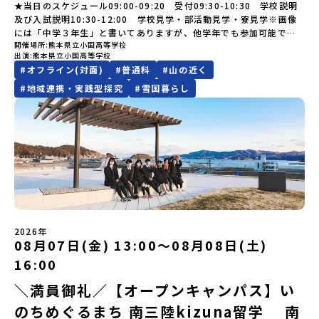
過ごすことができるシステム「地域みらい留学」をはじめとした、
けど大丈夫？」「どんな体験ができるの？」そんな保護者様の不安
しりとう）、西には世界遺産に認定されている秘境・知床半島（し
★当日のスケジュール09:00-09:20 受付09:30-10:30 学校説明
い場合は、当選を取り消しとさせていただきます。当選取り消しが
🎵体験のおすすめポイント体験プログラム内容（予定）＜1日目＞
教育事業や地域活性モデルをつくり続けています。名 称：一般財
や、中学生のみなさんの素朴な疑問にスタッフが直接お答えしま
れとこはんとう）、鶴や白鳥など珍しい野鳥の宝庫である野付半島
及び入試説明10:30-12:00 学校見学・部活動見学・寮見学※画像
あった場合は、繰り上げ当選者へご連絡させていただきます。登録
（PM）「オリエンテーション」「地熱染色・発電所見学」 -八幡
団法人地域・教育魅力化プラットフォーム設 立：2017年3月代表
す。チャットでの質問も可能ですので、ぜひご自宅からリラックス
（のつけはんとう）をながめることができ、ミルクの里の牧草地が
には「中学３年生」と書いてありますが、他学年でも参加可能で
メールアドレスの変更をご希望の場合は下記の地域みらい留学公式
平市の自然を知る -地球のチカラを使ったアートづくり「ペンショ
者：岩本 悠所在地：〒690-0842 島根県松江市東本町二丁目25-6
してご参加ください。▼お申し込み前に必ずご確認ください・参加
広がる牛の酪農（らくのう）もさかんで、海と緑と川の自然と生き
開催場所
熊本県立小国高等学校
す！
LINEよりご連絡をお願いします。※受信制限設定をしていると、通
ンで夕食」「1日目の振り返り」「星空観察」※希望者＜2日目＞
みらいBASE2階 その他所在地公式HP：http://c-platform.or.jp/
出演
熊本県立小国高等学校
規約への同意プログラムへの参加申し込みいただく前に、「お申し
物が豊かな町です！標津町はさらに「鮭（さけ）の聖地」としても
知メールをお受け取りいただけません。その場合は、
（AM）「平舘（たいらだて）高校見学」 -高校生活をイメージし
お問い合わせ先担当：小川・小原E-mail：info@miratabi.jp「お
#
オフライン(対面)
#
普通科
#
山の近く
込みに関する各規約」への同意が必須となります。ご確認くださ
有名。江戸時代には将軍家にも贈られたほどで、今では「日本遺
「@miratabi.jp」からのメールを受信できるよう設定をお願いいた
よう「郷土料理・BBQ」 -高校生・地元の方と交流を深める
ためし地域留学体験」のプログラム開催情報を公式LINEにて配信
い。・抽選による参加者決定についてお申込みいただいた方の中か
産」に登録されています。一万年前から続く伝統的な「鮭」の産業
します。※結果に関する個別のお問合せにはお答えしておりません
#
地域連携・実践型探究
#
雪国暮らし
（PM）「“八幡平市”体感ワークショップ」 -あけびづるで表札づく
中！ぜひご登録ください♪地域みらい留学公式LINE
ら抽選の上、締め切り日から1週間を目途に、お申し込み時に記入い
とともに人々の豊かな暮らしがあります。一万年前の縄文時代か
ので、ご了承ください。・お申し込みについてお申込はお一人様1回
り -学校周辺散策「ペンションで夕食」「2日目の振り返り」 -みん
ただいたメールアドレス宛に「当選／落選メール」をお送りいたし
ら、人々の間で大切に守り受け継がれ、厳しい大自然と向き合い、
限りです。PC・スマートフォンからお申込ください。申込後の内容
なで振り返り対話＜3日目＞（AM）「大更駅複合施設の見学」「振
ます。当選者は、メールに記載された「当選確認フォーム」に3日以
山・海・川がもたらす恵みに深く感謝しながら生きていく姿勢は今
変更はできません。お申込時は、メールアドレスの入力間違いにご
り返りワークショップ」 -個人での振り返り -グループでの振り
内に回答いただき、確認フォームの提出をもって参加確定とさせて
も息づく「命の循環」です。日本遺産にも認定されている「サケ」
注意ください。・宿泊について１室に複数(同性2～4名程度)で宿泊
返り「お土産・昼食」（PM） 解散 ※天候の状況や参加人数によっ
いただきます。当選確認フォームの期日までにご回答いただけない
の伝統産業や、雄大な知床の裾野で命を育む酪農の歴史など、自然
いただく予定です。・食事アレルギー対応について個別の詳細なア
てプログラムを変更する場合がございます。参加概要【開催場所】
場合は、当選を取り消しとさせていただきます。当選取り消しがあ
の営みの一部として共生してきた風土が存在します。標津高校で
レルギー対応希望にはお応えしかねる場合がございます。対応が必
岩手県八幡平市【実施日程】8月3日（月）〜8月5日（水）※参加が
った場合は、繰り上げ当選者へご連絡させていただきます。登録メ
は、地域と連携して「食」を考える「フードデザイン」の授業がお
要な場合は必ず事前にご相談ください。・参加取消や急遽参加でき
確定した方には7月9日(木) 18:30～20：00に 「参加者向け事前オ
ールアドレスの変更をご希望の場合は下記の地域みらい留学公式
すすめの一つです。生徒たちが地元の素材を活かしたメニュー開発
なくなった場合について参加決定後の参加お取り消しはご遠慮下さ
ンラインセッション」をご案内する予定です。【集合場所・時間】
LINEよりご連絡をお願いします。※受信制限設定をしていると、通
を行い、町内の学校給食に「標高給食DAY」としてオリジナル給食
い。やむを得ないお取り消しの場合はお早めに事務局までご連絡く
盛岡駅 8月3日(月)12:00 集合【解散場所・時間】盛岡駅 8月5日(水)
知メールをお受け取りいただけません。その場合は、
を提供しています。地域のイベントにも出展して広く地元の方へ届
ださい。・キャンセルポリシーやむを得ない参加お取り消しの場
14:30 解散【対象】中学2年生、中学3年生【宿泊先】ペンションき
2026年
「@miratabi.jp」からのメールを受信できるよう設定をお願いいた
ける活動を行っています。今回のプログラムでは、この取り組みを
合、以下のルールに沿って対応させていただきます。ご了承くださ
08月07日(金) 13:00〜08月08日(土)
らく※1室に複数(同性2～4名程度)で宿泊いただく予定です。【旅行
します。※結果に関する個別のお問合せにはお答えしておりません
行う高校生たちと一緒に夕食づくりを体験。地域の食文化と向き合
い。プログラム開催日の前日＜7月27日＞から、【キャンセルのご連
代金】無料※旅行代金に含まれる費用のうち、以下の内容が無料と
ので、ご了承ください。・お申し込みについてお申込はお一人様1回
っている先輩から直接話を聞くことができます🎵先輩たちとの交流
16:00
絡日：お支払いいただく旅行代金】・21日目にあたる日以前：無
なります：・宿泊費（2泊分）・プログラム内のアクティビティ・体
限りです。PC・スマートフォンからお申込ください。申込後の内容
は、きっと「未来へのヒント」が見つかるきっかけになります。そ
料・20日目-8日目：20％・7日目-2日目：30％・プログラム開始日
験費用・一部の食事代*以下の費用は参加者のご負担となります・集
＼満員御礼／【オープンキャンパス】い
変更はできません。お申込時は、メールアドレスの入力間違いにご
んな他にはないスペシャルな魅力がギュッと詰まった北海道標津町
の前日：40％・プログラム開始日当日：50％・ご連絡無しでの不参
合場所までの往復交通費・お土産代や自由時間の個人飲食費などの
注意ください。・宿泊について１室に複数(同性2～4名程度)で宿泊
でアクティビティをしたり、五感で感じるフィールドワークをしな
加またはプログラム開始後の解除：100％・催行中止について天候な
のちめぐるまち 南三陸kizuna留学 南
個人的費用【募集人数】最大10名（お申し込み多数の場合は抽選の
いただく予定です。・食事アレルギー対応について個別の詳細なア
がら「雄大な自然と生き物」「伝統的な産業と人々の暮らし」の魅
どの状況等によって開催を見合わせる可能性があります。その場合