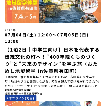
🔥／おためし地域留学 3つのワクワク🔥🔥 ①スマホじゃわからない
「圧倒的な感動」！教科書を読むだけじゃわからない、その地域な
らではの大自然や歴史を「五感」でフル体験！カヌーに乗ったり、
伝統文化に触れたり、本物の冒険が待っています！🔥 ②「初めまし
て」が「一生の友達」に変わる！全国から「新しいことに挑戦した
い！」「今の自分を変えたい！」と思っている同世代の中学生が大
集合！地元の高校生と一緒にご飯を食べて語り合えば、たった数日
2026年
で最高の仲間になる！🔥 ③宿泊費・体験費はなんと【無料】！親元
07月04日(土) 12:00〜07月05日(日)
を離れる初めての一人旅でも大丈夫。頼れるスタッフがしっかりサ
13:00
ポートするので安心・安全です！ーーーーーーーーーーーーーーー
ーーーーーーーーー📺 全体オンライン説明会（アーカイブ配信）
【1泊2日｜中学生向け】日本を代表する
2026年4月22日に開催された説明会の録画をご覧いただけます。こ
伝統文化の町へ！“400年続くものづく
の動画を見れば、あなたの「なんとなく不安」が「絶対に行ってみ
たい！」に変わるはず💡お家からリラックスして視聴してみてくだ
り”と”未来のデザイン”を学ぶ旅（おた
さいね😊▶︎全体説明会のアーカイブはこちら（アーカイブを視聴す
る）YouTube：https://youtu.be/Yt8nd04aNgA?
めし地域留学 in佐賀県有田町）
si=e5erbspvwz5O8_uF【アーカイブ内容】・おためし地域留学の
＜体験費・宿泊費が無料！＞世界でも有名な「有田焼」を生んだ
魅力・メリット・2026年度、日本全国20以上の対象地域について・
町！地域のプロと交流しながら、時代を超えて受け継がれてきた”も
安心のサポート体制・質疑応答※各地域の詳細なプログラムは、以
のづくり”や”デザイン”を探求しませんか？「地元以外の暮らしや文
下の【STEP2】個別説明会にて紹介しています。ーーーーーーーー
開催場所
佐賀県有田町
化が気になる。いつか留学してみたい！」「豊かな自然と伝統文
ーーーーーーーーーーーーーーーー💡疑問も不安もワクワクに変え
出演
佐賀県立有田工業高等学校
化、町並みに興味がある！」「ものづくりやきれいなデザインが好
る！2つのステップ知りたいことに合わせて、2つの説明会をご活用
#
オフライン(対面)
き！」そんな中学生のみなさんにおすすめ！「おためし地域留学体
ください！【STEP1】全体オンライン説明会の視聴（☆上の動画で
験」は、日本全国約200の高校と連携し、地域の枠を超えて学校生活
いつでも視聴可能です） 〜まずは「おためし地域留学」を知りたい