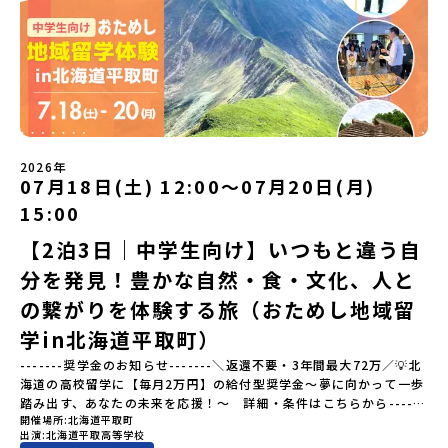
を送る「地域みらい留学」をプチ体験できるプログラムです。はじ
方へ〜プログラムの全体像や魅力、サポート体制について解説しま
めてのひとり旅でも安心！現地でもスタッフがしっかりとサポート
す。 【STEP2】個別プログラム説明会（☆順次ページを公開しま
いたします。今回のフィールドは「佐賀県有田町（ありたちょ
す）〜「地域別のプログラム」を具体的に知りたい方へ〜 「現地で
う）」佐賀県の西部にある有田町は、江戸時代から400年以上続く
は何をするの？」という疑問にお答えする説明会です。その場所な
「窯業（ようぎょう）」の町。 窯（かま）で粘土を焼いてつくるも
らではのプログラムをたっぷりお伝えします！🚩現在公開中の個別
のづくりが、この町の文化として今も受け継がれています。世界で
説明会はこちらから（順次公開予定）【5/7(木)】北海道平取町
も知られる「有田焼」は、この窯業の中から生まれました。長い歴
【5/8(金)】熊本県芦北町▼おためし地域留学の情報▼おためし地域
史の中で積み重ねられてきた技術や工夫、そして“つくる人の想
留学の情報紹介ページ👉【こちらをクリック】「おためし地域留学
い”が、この町には残っています。また、文化施設が「日本遺産」や
体験」のプログラム開催情報を公式LINEにて配信中！ぜひご登録く
2026年
「日本の20世紀遺産」に認定されるなど日本を代表する伝統工芸の
07月18日(土) 12:00〜07月20日(月)
ださい♪気になることや不安な点は、LINEから気軽にご相談くださ
町です。さらに、有田町には「日本の棚田百選」に選ばれた「岳の
い。👉 【LINE登録はこちら】
15:00
棚田（たなだ）」や「名水百選」や「水源の森百選」に選ばれた
「竜門峡（りゅうもんきょう）」など、思わず立ち止まりたくなる
【2泊3日｜中学生向け】いつもと違う自
ような自然も広がり、歴史・文化・自然が重なり合う、“本物”に出
分を発見！豊かな自然・食・文化、人と
会える場所です。そんな歴史・文化が豊かな佐賀県有田町で実際に
町を歩きながら学ぶフィールドワークをしたり、有田焼づくりに関
の繋がりを体験する旅（おためし地域留
わる職人、町で暮らすプロデザイナー、地元の高校で学ぶ生徒など
と交流しながら「伝統的なものづくり」や「未来のデザイン」を一
学in北海道平取町）
緒に探求できます。ただ体験するだけじゃなくて、 “どうしてこの形
-------奨学金のお知らせ-------＼返還不要・3年間最大72万／💡北
なんだろう？” “自分だったらどんなデザインにする？” そんなふう
海道の高校留学に【毎月2万円】の給付型奨学金～夢に向かって一歩
に考える時間も、このプログラムの大切なポイントです。ここで出
踏み出す、あなたの未来を応援！～ 詳細・条件はこちらから------
会う人や体験が、自分の「好き」や「未来」につながるかもしれま
開催場所
北海道平取町
---------------------------＜体験費・宿泊費が無料＞累計3,000万
せん。この町でしかできない、ちょっと特別な体験を、ぜひ楽しん
出演
北海道平取高等学校
部以上販売された大人気マンガ「ゴールデンカムイ」の実写版映画
でみませんか？体験のおすすめポイント体験プログラム内容（予