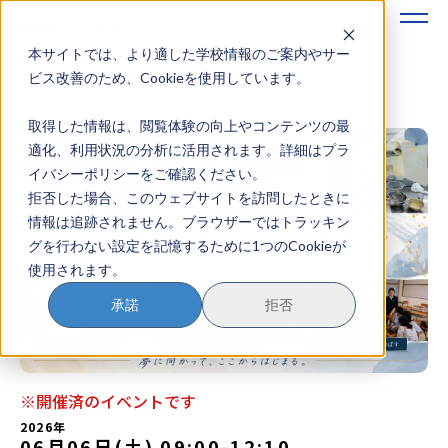
本サイトでは、より適した学校情報のご案内やサー
地域みらい留学のすすめかた
ビス改善のため、Cookieを使用しています。
取得した情報は、閲覧体験の向上やコンテンツの最
地域みらい留学とは
適化、利用状況の分析に活用されます。詳細はプラ
イバシーポリシーをご確認ください。
学校を探す
拒否した場合、このウェブサイトを訪問したときに
情報は追跡されません。ブラウザーではトラッキン
イベントを探す
グを行わない設定を記憶するために1つのCookieが
使用されます。
おためし地域留学
承諾
拒否
マガジン
奨学金について
※開催済のイベントです
2026年
06月06日(土) 09:00
-
12:10
？
イベント参加方法