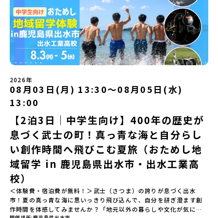
遊び編-」 -平取高校生と仲を深める「びらとりの歴史・文化を知
mirai.jp/events/068058お気軽にどうぞ！「はじめての一人旅だ
ユニークな顔を持っています 。見上げるほど大きな山々が連なる
る！アイヌ文化フィールドワーク」 -アイヌ文化博物館でアイヌ文
けど大丈夫？」「どんな体験ができるの？」そんな保護者様の不安
「日高山脈（ひだかさんみゃく）」の絶景！牛たちがのんびりと過
化を理解する -アイヌ伝統文化を感じるアクティビティ「1日を振
や、中学生のみなさんの素朴な疑問にスタッフが直接お答えしま
ごす放牧地や、海が見える珍しい温泉。日本一の清流に選ばれたこ
り返るーみんなで体験シェア」＜2日目＞（AM）「平取高校見学・
す。チャットでの質問も可能ですので、ぜひご自宅からリラックス
ともある「歴舟川（れきふねがわ）」。 他の地域では見ることので
寮見学」 -平取高校の特徴を知る学校体験 -在校生との対話「高
してご参加ください。▼お申し込み前に必ずご確認ください・参加
きない圧倒的スケールの自然と、新しい産業が交差する瞬間を肌で
校生企画②-町の紹介編-」 -ビンゴをしながら町を知ろう！（PM）
規約への同意プログラムへの参加申し込みいただく前に、「お申し
体感できる町です。北の大地で脈々と受け継がれる 「フロンティア
「自然と農を感じる！農業アクティビティ」 -平取特産の「びらと
込みに関する各規約」への同意が必須となります。ご確認くださ
スピリッツ」を体感！ 「フロンティアスピリッツ（開拓者精神）」
りトマト」農家体験！ -想いを持って仕事をする大人との交流会
い。・抽選による参加者決定についてお申込みいただいた方の中か
は、大樹町の開拓時代から人々の間で大切に受け継がれてきた精神
「みんなでBBQディナー」 -さらに仲間や地元の高校生、町の大人
2026年
ら抽選の上、締め切り日から1週間を目途に、お申し込み時に記入い
です。どんな困難な状況にも真っ向から立ち向かい、未知の領域へ
08月03日(月) 13:30〜08月05日(水)
たちと交流＜3日目＞（AM）「アイヌが愛した森を散策するフィー
ただいたメールアドレス宛に「当選／落選メール」をお送りいたし
夢を追って挑戦し続ける姿勢や、手つかずの大自然の中で一攫千金
ルドワーク」「3日間の振り返りワーク」 -みんなで振り返り対話
ます。当選者は、メールに記載された「当選確認フォーム」に３日
の夢を抱いて熱中した「砂金掘り」、自らの手で広大な大地を切り
13:00
「ランチ/お土産タイム」（PM） 13：30頃プログラム終了-新千歳
以内に回答いただき、確認フォームの提出をもって参加確定とさせ
拓いてきた農業や漁業の歴史など、夢を追う人々が集まる他の町に
空港には15：00頃に到着予定です。※天候の状況や参加人数によっ
【2泊3日｜中学生向け】400年の歴史が
ていただきます。当選確認フォームの期日までにご回答いただけな
はない風土が存在します。大樹町では、このフロンティアスピリッ
てプログラムを変更する場合がございます。参加概要【開催場所】
い場合は、当選を取り消しとさせていただきます。当選取り消しが
ツが現在、「北海道の小さな町から宇宙を目指す」という新たな夢
息づく武士の町！真っ青な海と自分らし
北海道平取町（びらとりちょう）【実施日程】7月18日(土)～7月20
あった場合は、繰り上げ当選者へご連絡させていただきます。登録
へと繋がっています。 「宇宙版シリコンバレー」の実現を目指し、
日(月祝)※参加が確定した方には6月3日(水) 18：30～20：00に
メールアドレスの変更をご希望の場合は下記の地域みらい留学公式
国内外の宇宙関連企業が集まる宇宙港「北海道スペースポート」の
い創作時間へ飛びこむ夏旅（おためし地
「参加者向け事前オンライン研修」をご案内する予定です。必ず参
LINEよりご連絡をお願いします。※受信制限設定をしていると、通
整備が進められています。 この未来への挑戦の精神は、民間企業に
域留学 in 鹿児島県出水市・出水工業高
加をお願いします。【集合場所・時間】7月18日(土) 12：00 新千歳
知メールをお受け取りいただけません。その場合は、
よる日本初のロケット打ち上げ成功という形で実を結び、世界有数
空港※12：00までに新千歳空港に到着する便で手配ください。【解
「@miratabi.jp」からのメールを受信できるよう設定をお願いいた
のロケット発射場の適地として全国・アジア各国からも大きな注目
校）
散場所・時間】7月20日(祝月) 15：00頃 新千歳空港※16：00以降
します。※結果に関する個別のお問合せにはお答えしておりません
を集めています 今回は、そんな大樹町の過去から未来へ繋がるフロ
に新千歳空港を出発する便で手配ください。【対象】中学2年生、中
＜体験費・宿泊費が無料！＞武士（さつま）の誇りが息づく出水
ので、ご了承ください。・お申し込みについてお申込はお一人様1回
ンティアスピリッツに触れるアクティビティへ出発！農業からロケ
学3年生【宿泊先】ゲストハウス ヤント※ドミトリータイプの2段ベ
市！夏の真っ青な海に思いっきり飛び込んで、自分を研ぎ澄ます創
限りです。PC・スマートフォンからお申込ください。申込後の内容
ットまで本物の現場を体感し、他では味わえない体験を五感をフル
ッド（1室2～4名）で宿泊いただく予定です。【旅行代金】無料※旅
作時間を体感してみませんか？「地元以外の暮らしや文化が気にな
変更はできません。お申込時は、メールアドレスの入力間違いにご
につかって楽しむことができます🎵大樹高校は、農業から宇宙まで
行代金に含まれる費用のうち、以下の内容が無料となります・宿泊
開催場所
鹿児島県出水市