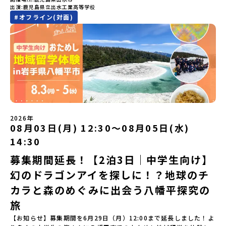
る。いつか留学してみたい！」「自分の進学や将来の可能性をもっ
注意ください。・宿泊について１室に複数(同性2～4名程度)で宿泊
「町のぜんぶが教科書」！大樹高校の学びは、ただ教室の机に座っ
出演
鹿児島県立出水工業高等学校
費（2泊分）・プログラム内のアクティビティ・体験費用・一部の食
とひらきたい！」「ものづくりや工業高校に興味がある！」そんな
いただく予定です。・食事アレルギー対応について個別の詳細なア
ているだけではありません！農業や漁業から、最先端の宇宙科学ま
#
オフライン(対面)
事代※以下の費用は参加者のご負担となります・集合場所までの往
中学生のみなさんにおすすめ！「おためし地域留学」は、日本全国
レルギー対応希望にはお応えしかねる場合がございます。対応が必
で「町のぜんぶが教科書」 です。先輩たちは「地域探究」の授業
復交通費・お土産代や自由時間の個人飲食費などの個人的費用【募
約200の高校と連携し、地域の枠を超えて学校生活を送る「地域みら
要な場合は必ず事前にご相談ください。・参加取消や急遽参加でき
や、放課後の「地域探究サークル」を通して、学校の外へどんどん
集人数】最大10名（お申し込み多数の場合は抽選の上決定）【参加
い留学」をプチ体験できるプログラムです。はじめてのひとり旅で
なくなった場合について参加決定後の参加お取り消しはご遠慮下さ
飛び出し町の人たちと一緒にリアルな課題解決にチャレンジしてい
者決定】お申し込み多数の場合は、締め切り後1週間を目途に当落結
も安心！現地でもスタッフがしっかりとサポートいたします。今回
い。やむを得ないお取り消しの場合はお早めに事務局までご連絡く
ます。そんな先輩たちとの交流がきっと「未来の自分」のヒントが
果をご連絡いたします。【申し込み受付締切】4月30日(木)12：00
のフィールドは「鹿児島県 出水市（いずみし）出水工業高校」出水
ださい。・キャンセルポリシーやむを得ない参加お取り消しの場
見つかるはず！ あたたかい町の人たちや先輩たちとの出会いが待っ
から 5月14日(木) 12：00まで疑問も不安もワクワクに変える！「お
市（いずみし）は、鹿児島県の玄関口にあるまち。ここでしか見ら
合、以下のルールに沿って対応させていただきます。ご了承くださ
ている北海道大樹町へ、あなたの世界をグッと広げる特別な旅に出
ためし地域留学」ステップアップ説明会プログラムの内容を詳しく
れない景色と、地元の人たちがずっと大切にしてきたものがありま
い。プログラム開催日の前日＜7月3日＞から、【キャンセルのご連
発しませんか？ 体験のおすすめポイント体験プログラム内容（予
知りたい方や、お申し込みを迷われている方向けにZoomでのオン
す。400年前から続く「武士の道」を歩く昔、武士たちがまちを守る
絡日：お支払いいただく旅行代金】・21日目にあたる日以前：無
定）＜１日目＞（PM）「オリエンテーション・自己紹介ワーク」
ライン配信を行います。知りたい情報のレベルに合わせて、以下の2
ために築いた「出水麓（いずみふもと）武家屋敷群」。今も残る約
料・20日目-8日目：20％・7日目-2日目：30％・プログラム開始日
「大樹町の自然を満喫」 -先人の知恵と夢を体験「砂金堀」 -川
つのステップをご活用ください。【STEP 1】全体オンライン説明会
150軒のお屋敷のほとんどに、今も人が住んでいます。400年前の武
の前日：40％・プログラム開始日当日：50％・ご連絡無しでの不参
遊び「1日を振り返るーみんなで体験シェア」＜2日目＞（AM）「大
（アーカイブ動画を公開中！）〜まずは「おためし地域留学」を知
士が歩いた道を、自分の足で歩く。まるで、まち全体がタイムカプ
加またはプログラム開始後の解除：100％・催行中止について天候な
樹高校見学・寮見学」 -大樹高校の特徴を知る学校体験 -高校生
2026年
りたい方へ〜日本全国20以上の地域から選んで参加できる「おため
セル。真っ青な海へダイブ！目の前に広がる八代海（やつしろか
08月03日(月) 12:30〜08月05日(水)
どの状況等によって開催を見合わせる可能性があります。その場合
との対話「大樹町の魅力を体験①」 -大樹町ならではのランチ＆ス
し地域留学」の魅力を凝縮したアーカイブ動画をご覧いただけま
い）は穏やかなリアス式海岸。海に沈む夕日は一生に一度は見てお
は原則、開催日1週間前までにご連絡いたします。又、最少催行人数
イーツ（PM）「大樹町の魅力を体験②」 -大樹町宇宙交流センタ
14:30
す。初めての一人旅への不安や、事務局のサポート体制、安全面に
きたい景色です。出水工業高校は、「建築科」と「機械電気科」の2
に達しなかった場合は、開催日3週間前までに催行中止の旨をメール
ーSORA見学 -モデルロケットを飛ばしてみよう！「みんなで
ついても詳しく解説しています。🎬 [アーカイブ動画を視聴す
つの学科。金属加工、電気工作、建物のデザインにチャレンジでき
にてご連絡いたします。・よくあるご質問その他、よくあるご質問
BBQ」 -さらに仲間や地元の高校生、町の大人たちと交流＜3日目
募集期間延長！【2泊3日｜中学生向け】
る]YouTube：https://youtu.be/Yt8nd04aNgA?
る環境。「高校生ものづくりコンテスト」の木材加工部門で九州大
についてはこちらをご確認ください。運営団体について＜プログラ
＞（AM）「3日間の振り返りワーク」 -みんなで振り返り対話「牧
si=e5erbspvwz5O8_uF【STEP 2】平取町プログラム説明会〜
幻のドラゴンアイを探しに！？地球のチ
会2位に輝くなど、先輩たちの実力はホンモノ！この旅では自分の手
ム主催：一般財団法人地域・教育魅力化プラットフォーム＞「意志
場の舞台裏。フィールドワーク」 -牧場見学・搾乳体験・動物と触
「平取町」の内容を具体的に深掘りしたい方へ〜全体説明を聞いた
でモノをつくる時間を体験。金属を削ったり、電気を組んだり、木
ある若者にあふれる持続可能な地域・社会をつくる」というビジョ
れ合おう「ランチ/お土産タイム」（PM） 14：00頃プログラム終
カラと森のめぐみに出会う八幡平探究の
うえで、「平取町では具体的に何をするの？」「どんな町なの？」
で形をつくったり。プロの機械にさわれる高校で&quot;自分の手
ンを掲げ、2017年3月に島根県に設立した教育事業団体です。日本
了-とかち帯広空港には15：00頃に到着予定です。※天候の状況や参
という疑問にお答えする説明会です。平取町ならではの豊かな文化
&quot;でモノづくりにチャレンジ。夜には自分だけの「竹灯籠（た
旅
全国約200の高校と連携しながら、中学卒業後に地域の枠を越えて生
加人数によってプログラムを変更する場合がございます。参加概要
や、2泊3日のプログラムの中身をたっぷりとお伝えします。日
けとうろう）」を作って灯りをともします。真っ青な海に思いっき
徒一人ひとりの夢や価値観に合った地域・学校で1〜3年間過ごすこ
【開催場所】北海道大樹町（たいきちょう）【実施日程】7月28日
【お知らせ】募集期間を6月29日（月）12:00まで延長しました！よ
時： 5月7日(木) 19：00〜19：40内 容： 平取町ってどんなとこ
りダイブしたり、全国から集まった仲間や地元の高校生、地域の方
とができるシステム「地域みらい留学」をはじめとした、教育事業
(火)〜 7月30日(木)※参加が確定した方には6月19日(金) 18：30～