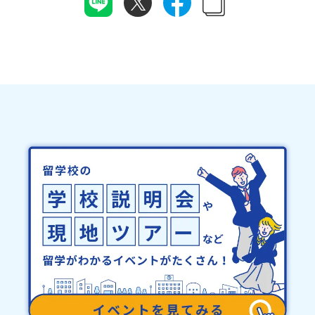
現地訪問したい学校の候補はあるが、優先順位が決められていない
域・教育魅力化プラットフォーム設 立：2017年3月代表者：岩本
て個別の詳細なアレルギー対応希望にはお応えしかねる場合がござ
オープンスクールの申し込み方や、何を見てくればいいかわからな
悠所在地：〒690-0842 島根県松江市東本町二丁目25-6 みらい
います。対応が必要な場合は必ず事前にご相談ください。・参加取
い高校進学に向けて、具体的に動き出したい保護者として、子どもと
BASE2階 その他所在地公式HP：http://c-platform.or.jp/お問い
消や急遽参加できなくなった場合について参加決定後の参加お取り
どんな視点で学校選びを進めればいいか知りたい👪推奨参加対象者
合わせ先担当：小川・小原E-mail：info@miratabi.jp「おためし
消しはご遠慮下さい。やむを得ないお取り消しの場合はお早めに事
現地訪問を検討している中学生・保護者志望校の候補をある程度し
地域留学体験」のプログラム開催情報を公式LINEにて配信中！ぜひ
務局までご連絡ください。・キャンセルポリシーやむを得ない参加
ぼりつつある方動画視聴前に紙とペンをお持ちいただけると幸いで
ご登録ください♪地域みらい留学公式LINE
お取り消しの場合、以下のルールに沿って対応させていただきま
す。この配信を終える頃には、「まず〇〇高校のオープンスクール
す。ご了承ください。プログラム開催日の前日＜8月3日＞から、
に申し込もう」と、次の一手が見えている状態になっているはずで
【キャンセルのご連絡日：お支払いいただく旅行代金】・21日目に
す。現地訪問の前に、ぜひ一度参加してみてください🌟
あたる日以前：無料・20日目-8日目：20％・7日目-2日目：30％・
プログラム開始日の前日：40％・プログラム開始日当日：50％・ご
連絡無しでの不参加またはプログラム開始後の解除：100％・催行中
止について天候などの状況等によって開催を見合わせる可能性があ
ります。その場合は原則、開催日1週間前までにご連絡いたします。
又、最少催行人数に達しなかった場合は、開催日3週間前までに催行
中止の旨をメールにてご連絡いたします。・よくあるご質問その
他、よくあるご質問についてはこちらをご確認ください。運営団体
について＜プログラム主催：一般財団法人地域・教育魅力化プラッ
トフォーム＞「意志ある若者にあふれる持続可能な地域・社会をつ
くる」というビジョンを掲げ、2017年3月に島根県に設立した教育
事業団体です。日本全国約200の高校と連携しながら、中学卒業後に
地域の枠を越えて生徒一人ひとりの夢や価値観に合った地域・学校
で1〜3年間過ごすことができるシステム「地域みらい留学」をはじ
めとした、教育事業や地域活性モデルをつくり続けています。名