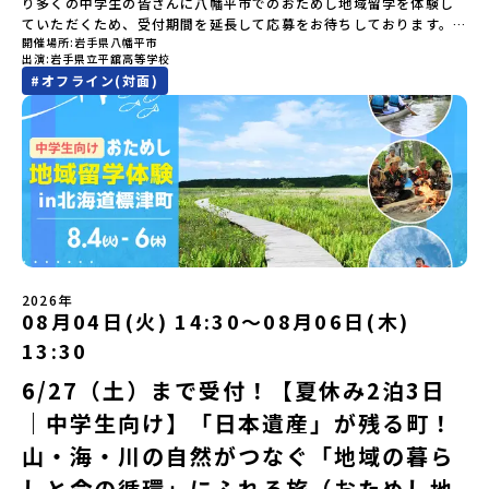
り多くの中学生の皆さんに八幡平市でのおためし地域留学を体験し
ろ？、プログラム詳細解説、質疑応答お申し込み：https://c-
たちとワイワイBBQや夕ごはんづくりは一生の思い出になるはず！
や地域活性モデルをつくり続けています。名 称：一般財団法人地
20：00に「参加者向け事前オンライン研修」をご案内する予定で
ていただくため、受付期間を延長して応募をお待ちしております。
mirai.jp/events/002112どちらの説明会でも、お気軽にどうぞ！
ちょっとドキドキするけど、楽しい！に出会う3日間。熱気あふれる
域・教育魅力化プラットフォーム設 立：2017年3月代表者：岩本
す。必ず参加をお願いします。【集合場所・時間】7月28日(火)
開催場所
岩手県八幡平市
「申し込みのタイミングを逃してしまった」という方も、この機会
「はじめての一人旅だけど大丈夫？」「どんな体験ができるの？」
出水市の冒険に飛び込んでみませんか？体験のおすすめポイント体
悠所在地：〒690-0842 島根県松江市東本町二丁目25-6 みらい
13：00 とかち帯広空港※13：00までにとかち帯広空港に到着する
出演
岩手県立平舘高等学校
にぜひ一歩踏み出してみませんか？※都合により締め切りを早める
そんな保護者様の不安や、中学生のみなさんの素朴な疑問にスタッ
験プログラム内容（予定）＜1日目＞（PM）「オリエンテーショ
BASE2階 その他所在地公式HP：http://c-platform.or.jp/お問い
便で手配ください。【解散場所・時間】7月30日(木) 15：00頃 とか
#
オフライン(対面)
場合がございます。お早目にご応募ください！＜体験費・宿泊費が
フが直接お答えします。チャットでの質問も可能ですので、ぜひご
ン・自己紹介ワーク」「みんなで海遊び！」 -心をほぐして、出水
合わせ先担当：小川・小原E-mail：info@miratabi.jp「おためし
ち帯広空港※16：00以降にとかち帯広空港を出発する便で手配くだ
無料＞緑があふれる大自然の町へ！世界でここでしかできない「自
自宅からリラックスしてご参加ください。▼お申し込み前に必ずご
に飛び込む！海を満喫しよう！「みんなで夕食」「1日目の振り返り
地域留学体験」のプログラム開催情報を公式LINEにて配信中！ぜひ
さい。【対象】中学2年生、中学3年生【宿泊先】大樹町ワーキング
然×アートの融合体験」や「自然クラフト」を楽しんでみません
確認ください・参加規約への同意プログラムへの参加申し込みいた
会」＜2日目＞（AM）「出水工業高校のオープンスクールに参
ご登録ください♪地域みらい留学公式LINE
ステイ住宅※1室に複数(同性2～4名程度)で宿泊いただく予定です。
か？「大自然や文化体験が好き！興味がある！」「その地域にしか
だく前に、「お申し込みに関する各規約」への同意が必須となりま
加」 -高校見学 -授業体験（PM）「学校のことを深く知る・もの
【旅行代金】無料※旅行代金に含まれる費用のうち、以下の内容が
ない郷土料理を味わってみたい！」「地元以外の暮らしや文化が気
す。ご確認ください。・抽選による参加者決定についてお申込みい
づくりにチャレンジ！」 -各学科を実際に体験する -ものづくり
無料となります：・宿泊費（2泊分）・プログラム内のアクティビテ
になる。いつか留学してみたい！」そんな中学生のみなさんにおす
ただいた方の中から抽選の上、締め切り日から1週間を目途に、お申
にチャレンジ -竹灯籠づくりを創って灯りをともす「みんなで
ィ・体験費用・一部の食事代*以下の費用は参加者のご負担となりま
すめ！「おためし地域留学体験」は、日本全国約200の高校と連携し
し込み時に記入いただいたメールアドレス宛に「当選／落選メー
BBQ」「2日目の振り返り会」＜3日目＞（AM）「3日間の振り返り
す・集合場所までの往復交通費・お土産代や自由時間の個人飲食費
ながら地域の枠を超えて学校生活を送ることができる「地域みらい
ル」をお送りいたします。当選者は、メールに記載された「当選確
ワーク」 -みんなで振り返り対話（PM） 13:00頃 解散（出水駅）
などの個人的費用【募集人数】最大10名（お申し込み多数の場合は
留学」をプチ体験できるプログラムです。はじめてでも安心！現地
認フォーム」に３日以内に回答いただき、確認フォームの提出をも
※天候の状況や参加人数によってプログラムを変更する場合がござ
抽選の上決定）【参加者決定】お申し込み多数の場合は、締め切り
ではスタッフがしっかりとサポートいたします。今回のフィールド
って参加確定とさせていただきます。当選確認フォームの期日まで
います。参加概要【開催場所】鹿児島県出水市【実施日程】8月3日
後1週間を目途に当落結果をご連絡いたします。【申し込み受付期
は「岩手県八幡平市（はちまんたいし）」岩手県八幡平市（はちま
にご回答いただけない場合は、当選を取り消しとさせていただきま
（月）〜 8月5日（水）※参加が確定した方には7月7日(火) 18:30-
2026年
間】申込期間が延長になりました！5月7日(木)12：00 から 6月4日
んたいし）は北西部にあり、秋田県との県境にある自然豊かな町で
08月04日(火) 14:30〜08月06日(木)
す。当選取り消しがあった場合は、繰り上げ当選者へご連絡させて
20:00に「参加者向け事前オンライン会」をご案内する予定です。必
(木) 12：00まで疑問も不安もワクワクに変える！「おためし地域留
す。町の約83％は「森林」！標高1,000mを超える山岳地帯や高原
いただきます。登録メールアドレスの変更をご希望の場合は下記の
ず参加をお願いします。【集合場所・時間】出水駅 8月3日(月)
学」ステップアップ説明会プログラムの内容を詳しく知りたい方
13:30
もあり緑が豊かな大自然を感じることができ、新緑、山菜の春、花
地域みらい留学公式LINEよりご連絡をお願いします。※受信制限設
13:30 集合【解散場所・時間】出水駅 8月5日(水) 12:00 解散【対
や、お申し込みを迷われている方向けにZoomでのオンライン配信
の夏、紅葉の秋、スキーや樹氷の冬と四季ごとに美しい景色を見る
定をしていると、通知メールをお受け取りいただけません。その場
象】中学生2～3年生【宿泊先】現在調整中※1室に複数名(同性)で宿
6/27（土）まで受付！【夏休み2泊3日
を行います。知りたい情報のレベルに合わせて、以下の2つのステッ
ことのできるユニークな町です。「十和田八幡平（とわだはちまん
合は、「@miratabi.jp」からのメールを受信できるよう設定をお願
泊いただく予定です。【旅行代金】無料※旅行代金に含まれる費用
プをご活用ください。【STEP 1】全体オンライン説明会（アーカイ
｜中学生向け】「日本遺産」が残る町！
たい）国立公園」では登山やトレッキング、「安比高原（あっぴこ
いいたします。※結果に関する個別のお問合せにはお答えしており
のうち、以下の内容が無料となります：・宿泊費（2泊分）・プログ
ブ動画を公開中！）〜まずは「おためし地域留学」を知りたい方
うげん）スキー場」は日本国内最大級のスキーリゾートとして有名
ませんので、ご了承ください。・お申し込みについてお申込はお一
ラム内のアクティビティ・体験費用・一部の食事代*以下の費用は参
へ〜日本全国20以上の地域から選んで参加できる「おためし地域留
山・海・川の自然がつなぐ「地域の暮ら
で、一年中自然アクティビティを楽しむことができます！そして八
人様1回限りです。PC・スマートフォンからお申込ください。申込
加者のご負担となります・集合場所までの往復交通費・お土産代や
学」の全体像や魅力について、説明会を開催しました。中学生一人
幡平市にある「松川地熱発電所」は、日本で初めて「地球のチカラ
しと命の循環」にふれる旅（おためし地
後の内容変更はできません。お申込時は、メールアドレスの入力間
自由時間の個人飲食費などの個人的費用【募集人数】最大10名（お