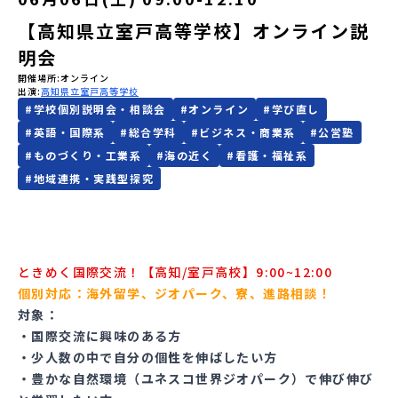
【高知県立室戸高等学校】オンライン説
会員登録
MYページログイン
明会
開催場所
オンライン
出演
高知県立室戸高等学校
#
学校個別説明会・相談会
#
オンライン
#
学び直し
#
英語・国際系
#
総合学科
#
ビジネス・商業系
#
公営塾
#
ものづくり・工業系
#
海の近く
#
看護・福祉系
#
地域連携・実践型探究
ときめく国際交流！【高知/室戸高校】9:00~12:00
個別対応：海外留学、ジオパーク、寮、進路相談！
対象：
・国際交流に興味のある方
・少人数の中で自分の個性を伸ばしたい方
・豊かな自然環境（ユネスコ世界ジオパーク）で伸び伸び