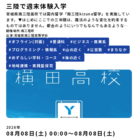
上決定）【参加者決定】お申し込み多数の場合は、締め切り後1週間
レルギー対応希望にはお応えしかねる場合がございます。対応が必
力に触れ一緒に探求しませんか？体験のおすすめポイント体験プロ
三陸で週末体験入学
は原則、開催日1週間前までにご連絡いたします。又、最少催行人数
を目途に当落結果をご連絡いたします。【申し込み締切】6月8日
要な場合は必ず事前にご相談ください。・参加取消や急遽参加でき
グラム内容（予定）＜１日目＞（PM）「オリエンテーション・自己
に達しなかった場合は、開催日3週間前までに催行中止の旨をメール
宮城県南三陸高校では国内留学「南三陸kizuna留学」を実施してい
(月)12：00 から 6月22日(月) 12：00まで疑問も不安もワクワクに
なくなった場合について参加決定後の参加お取り消しはご遠慮下さ
紹介ワーク」「サーモン科学館見学」 -「鮭の聖地・しべつ」の歴
にてご連絡いたします。・よくあるご質問その他、よくあるご質問
ます。▼はじめにここでの三年間は、魔法のような変化を約束する
変える！「おためし地域留学」ステップアップ説明会プログラムの
い。やむを得ないお取り消しの場合はお早めに事務局までご連絡く
史や成り立ちを知る「夕食」 -高校生も一緒にみんなで夕食「1日
についてはこちらをご確認ください。運営団体について＜プログラ
ものではありません。都会のようにいつでもなんでもあるような便
内容を詳しく知りたい方や、お申し込みを迷われている方向けに
ださい。・キャンセルポリシーやむを得ない参加お取り消しの場
目の振り返り会」＜2日目＞（AM）「 ポー川史跡公園散策または渓
ム主催：一般財団法人地域・教育魅力化プラットフォーム＞「意志
開催場所
南三陸町
利さではないし、冬の寒さは少し厳しいかもしれません。何かにチ
Zoomでのオンライン配信を行います。知りたい情報のレベルに合
合、以下のルールに沿って対応させていただきます。ご了承くださ
流釣り体験」 -1万年前の縄文文化に触れる -渓流釣りで自然を満
ある若者にあふれる持続可能な地域・社会をつくる」というビジョ
出演
宮城県南三陸高等学校
ャレンジしようと思えば、壁にぶつかることだってあるはずです。
わせて、以下の2つのステップをご活用ください。【STEP 1】全体
い。プログラム開催日の前日＜8月2日＞から、【キャンセルのご連
喫（PM）「地引網体験」 -地元の方との交流「自由時間：海の公
ンを掲げ、2017年3月に島根県に設立した教育事業団体です。日本
#
オフライン(対面)
#
普通科
#
ビジネス・商業系
正直に言えば、ここは至れり尽くせりの環境ではありません。学校
オンライン説明会（アーカイブ動画を公開中！）〜まずは「おため
絡日：お支払いいただく旅行代金】・21日目にあたる日以前：無
園で高校生とあそぶ！かたる！」 -高校生との交流「みんなで
全国約200の高校と連携しながら、中学卒業後に地域の枠を越えて生
のなかでも、学びのフィールドとなる南三陸町でも、日々試行錯誤
し地域留学」を知りたい方へ〜日本全国20以上の地域から選んで参
#
プログラミング・情報系
#
山の近く
#
公営塾
#
まちなか
料・20日目-8日目：20％・7日目-2日目：30％・プログラム開始日
BBQ・花火大会」 -さらにまちの人たちと交流＜3日目＞（AM）
徒一人ひとりの夢や価値観に合った地域・学校で1〜3年間過ごすこ
が続いています。それでも、私たちは知っています。この「ままなら
加できる「おためし地域留学」の全体像や魅力について、説明会を
の前日：40％・プログラム開始日当日：50％・ご連絡無しでの不参
「3日間の振り返りワーク」 -みんなで振り返り対話（PM） 13：
#
めずらしい学科・コース
#
海の近く
とができるシステム「地域みらい留学」をはじめとした、教育事業
なさ」と向き合った時間が、人をいちばん強くすることを。 ここで
開催しました。中学生一人での参加にあたり、保護者様が特に気に
加またはプログラム開始後の解除：100％・催行中止について天候な
00 解散 (中標津空港 13：30頃到着)※14：50 中標津空港発 (羽田
や地域活性モデルをつくり続けています。名 称：一般財団法人地
#
地域連携・実践型探究
はあなたを、一人の新たな町民として迎えます。 お客様ではなく、
なる「安全面」や「事務局のサポート体制」についても詳しく解説
どの状況等によって開催を見合わせる可能性があります。その場合
空港16：45着)便を利用する想定※天候の状況や参加人数によってプ
域・教育魅力化プラットフォーム設 立：2017年3月代表者：岩本
この町の未来を一緒につくり、魅力的にしていく仲間として、君を
しています。ぜひ、ご自宅からお気軽にご視聴ください。🎬 [アーカ
は原則、開催日1週間前までにご連絡いたします。又、最少催行人数
ログラムを変更する場合がございます。参加概要【開催場所】北海
悠所在地：〒690-0842 島根県松江市東本町二丁目25-6 みらい
待っています。▼週末体験入学でお伝えすること(昨年度の例)・留学
イブ動画を視聴する]YouTube：
に達しなかった場合は、開催日3週間前までに催行中止の旨をメール
道標津町【実施日程】8月4日（火）〜 8月6日（木）※参加が確定し
BASE2階 その他所在地公式HP：http://c-platform.or.jp/お問い
生活の拠点となる南三陸高校で授業体験・留学生の先輩たちととも
https://youtu.be/Yt8nd04aNgA?si=e5erbspvwz5O8_uF
にてご連絡いたします。・よくあるご質問その他、よくあるご質問
た方には7月10日(金) 18：30～20：00に「参加者向け事前オンラ
合わせ先担当：小川・小原E-mail：info@miratabi.jp「おためし
に旭桜寮を見学 ＆ 質問・交流の時間・学びのフィールドとなる南三
【STEP 2】プログラム説明会〜「八幡平市」の内容をもっと知りし
についてはこちらをご確認ください。運営団体について＜プログラ
イン研修」をご案内する予定です。必ず参加をお願いします。【集合
地域留学体験」のプログラム開催情報を公式LINEにて配信中！ぜひ
陸を体験・交流会本説明会は学校、町役場、コーディネーターとと
たい方へ〜全体説明を聞いたうえで、「プログラムで何をする
ム主催：一般財団法人地域・教育魅力化プラットフォーム＞「意志
場所・時間】中標津空港 8月4日(火) 14：30 集合【解散場所・時
ご登録ください♪地域みらい留学公式LINE
もに、留学生と地元生が説明役を務めてくれます。⚪︎これまでの先輩
の？」「どんなまちなの？」という疑問にお答えする詳細配信で
ある若者にあふれる持続可能な地域・社会をつくる」というビジョ
間】中標津空港 8月6日(木) 13：30 解散【対象】中学2年生、中学3
方はこんなお話をしてくれました。・進路で悩んだポイント、南三
す。2泊3日のプログラムの中身をお伝えします。日時：6月10日(水)
ンを掲げ、2017年3月に島根県に設立した教育事業団体です。日本
年生【宿泊先】民宿 船長の家※1室に複数(同性2～4名程度)で宿泊
陸に決めた理由・南三陸高校に来てみて気づいたこと、変化したこ
19：00〜20：00内容：どんなところ？プログラム詳細解説、質疑
全国約200の高校と連携しながら、中学卒業後に地域の枠を越えて生
いただく予定です。【旅行代金】無料※旅行代金に含まれる費用の
と・地元の普通が、外から見たら特別だった話・飛び込む留学生、
応答紹介地域：鹿児島県出水市・出水工業高校/北海道標津町/岩手
徒一人ひとりの夢や価値観に合った地域・学校で1〜3年間過ごすこ
うち、以下の内容が無料となります：・宿泊費（2泊分）・プログラ
迎え入れる地元生・南三陸での高校生活、実際どう？・どんな人に
県八幡平市/愛媛県鬼北町＊4つの地域のプログラムを1時間でぎゅっ
とができるシステム「地域みらい留学」をはじめとした、教育事業
ム内のアクティビティ・体験費用・一部の食事代*以下の費用は参加
2026年
おすすめ？-----はじめから強い想い、覚悟を持っていなくても、大
とお届けします。お申し込み：https://c-
08月08日(土) 00:00〜08月08日(土)
や地域活性モデルをつくり続けています。名 称：一般財団法人地
者のご負担となります・集合場所までの往復交通費・お土産代や自
丈夫です。 何かやってみたい。学んでみたい。挑戦したい。素直で
mirai.jp/events/064069お気軽にどうぞ！「はじめての一人旅だ