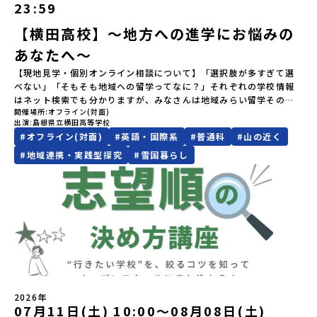
域・教育魅力化プラットフォーム設 立：2017年3月代表者：岩本
由時間の個人飲食費などの個人的費用【募集人数】最大10名（お申
23:59
小さく感じる想いでも、その一歩を、私たちは全力で応援します。
けど大丈夫？」「どんな体験ができるの？」そんな保護者様の不安
悠所在地：〒690-0842 島根県松江市東本町二丁目25-6 みらい
し込み多数の場合は抽選の上決定）【参加者決定】お申し込み多数
○募集期間 7月28日（火）まで 原則先着ですが、定数を超えるご
や、中学生のみなさんの素朴な疑問にスタッフが直接お答えしま
BASE2階公式HP：http://c-platform.or.jp/お問い合わせ先担
の場合は、締め切り後1週間を目途に当落結果をご連絡いたします。
【横田高校】～地方への進学にお悩みの
応募の場合は、3年生を優先させていただく場合がございます。※本
す。チャットでの質問も可能ですので、ぜひご自宅からリラックス
当：小川・小原E-mail：info@miratabi.jp「おためし地域留学体
【申し込み受付期間】6月8日(月)12：00 から 6月22日(月) 12：00
イベントは全国募集による留学生向けです。宮城県内の中学校に在
あなたへ～
してご参加ください。▼お申し込み前に必ずご確認ください・参加
験」のプログラム開催情報を公式LINEにて配信中！ぜひご登録くだ
まで疑問も不安もワクワクに変える！「おためし地域留学」ステッ
籍する方、また、宮城県内に在住する方は申し訳ございませんが参
規約への同意プログラムへの参加申し込みいただく前に、「お申し
さい♪地域みらい留学公式LINE
プアップ説明会プログラムの内容を詳しく知りたい方や、お申し込
【現地見学・個別オンライン相談について】「選択肢が多すぎて選
加できませんのでご了承ください。なお、宮城県内から本校を受験
込みに関する各規約」への同意が必須となります。ご確認くださ
みを迷われている方向けにZoomでのオンライン配信を行います。
べない」「そもそも地域への留学ってなに？」それぞれの学校情報
したい場合は南三陸高校にご連絡ください。℡０２２６－４６－３
い。・抽選による参加者決定についてお申込みいただいた方の中か
知りたい情報のレベルに合わせて、以下の2つのステップをご活用く
はネット検索でも分かりますが、みなさんは地域みらい留学そのも
６４３
ら抽選の上、締め切り日から1週間を目途に、お申し込み時に記入い
ださい。【STEP 1】全体オンライン説明会（アーカイブ動画を公開
開催場所
オフライン(対面)
のをイメージできていますか？地域みらい留学がスタートする前か
ただいたメールアドレス宛に「当選／落選メール」をお送りいたし
中！）〜まずは「おためし地域留学」を知りたい方へ〜日本全国20
出演
島根県立横田高等学校
ら県外生を積極的に受け入れてきた横田高校。本校では、これまで
ます。当選者は、メールに記載された「当選確認フォーム」に３日
以上の地域から選んで参加できる「おためし地域留学」の全体像や
#
オフライン(対面)
#
英語・国際系
#
普通科
#
山の近く
100名以上（毎年10名程度）の「みらい留学生」を受け入れてきま
以内に回答いただき、確認フォームの提出をもって参加確定とさせ
魅力について、説明会を開催しました。中学生一人での参加にあた
した。そんな全国トップクラスの受け入れ実績校へ気軽に「今の気
#
地域連携・実践型探究
#
雪国暮らし
ていただきます。当選確認フォームの期日までにご回答いただけな
り、保護者様が特に気になる「安全面」や「事務局のサポート体
持ち」を話してみませんか？横田高校は、（本校への進学希望でな
い場合は、当選を取り消しとさせていただきます。当選取り消しが
制」についても詳しく解説しています。ぜひ、ご自宅からお気軽に
くても）みなさんの地域みらい留学をサポートします！～個別相談
あった場合は、繰り上げ当選者へご連絡させていただきます。登録
ご視聴ください。🎬 [アーカイブ動画を視聴する]YouTube：
の流れ～①「横田高校に相談」←こちらをクリック②質問事項をチ
メールアドレスの変更をご希望の場合は下記の地域みらい留学公式
https://youtu.be/Yt8nd04aNgA?si=e5erbspvwz5O8_uF
ェックして送信！③横田高校から返信メール（質問回答）が届く。
LINEよりご連絡をお願いします。※受信制限設定をしていると、通
【STEP 2】プログラム説明会〜「標津町」の内容をもっと知りした
④日程を相談のうえ、オンライン相談や現地見学を実施。※本校へ
知メールをお受け取りいただけません。その場合は、
い方へ〜全体説明を聞いたうえで、「プログラムで何をするの？」
の進学希望者ではなくても、「県外進学」「寮生活」などの情報提
「@miratabi.jp」からのメールを受信できるよう設定をお願いいた
「どんなまちなの？」という疑問にお答えする詳細配信です。2泊3
供も可能です。情報収集の一環としてご活用ください！
します。※結果に関する個別のお問合せにはお答えしておりません
日のプログラムの中身をお伝えします。日時：6月10日(水) 19：
ので、ご了承ください。・お申し込みについてお申込はお一人様1回
00〜20：00内容：どんなところ？プログラム詳細解説、質疑応答紹
限りです。PC・スマートフォンからお申込ください。申込後の内容
介地域：鹿児島県出水市・出水工業高校/北海道標津町/岩手県八幡
変更はできません。お申込時は、メールアドレスの入力間違いにご
2026年
平市/愛媛県鬼北町＊4つの地域のプログラムを1時間でぎゅっとお届
注意ください。・宿泊について１室に複数(同性2～4名程度)で宿泊
07月11日(土) 10:00〜08月08日(土)
けします。お申し込み：https://c-mirai.jp/events/064069お気