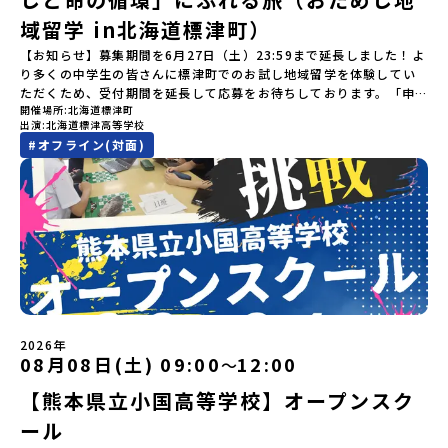
での参加にあたり、保護者様が特に気になる「安全面」や「事務局
を電気に変えた」場所！八幡平の地下からわき出す蒸気をそのまま
違いにご注意ください。・宿泊について１室に複数(同性2～4名程
申し込み多数の場合は抽選の上決定）【参加者決定】お申し込み多
のサポート体制」についても詳しく解説しています。ぜひ、ご自宅
域留学 in北海道標津町）
電気に変える「地球・自然にやさしい最先端のエネルギー」を生み
度)で宿泊いただく予定です。・食事アレルギー対応について個別の
数の場合は、締め切り後1週間を目途に当落結果をご連絡いたしま
からお気軽にご視聴ください。🎬 [アーカイブ動画を視聴す
出す挑戦をしてきた町です。今回のプログラムでは、この松川地熱
詳細なアレルギー対応希望にはお応えしかねる場合がございます。
す。【申し込み受付期間】6月1日(月)12：00 から 6月15日(月)
【お知らせ】募集期間を6月27日（土）23:59まで延長しました！よ
る]YouTube：https://youtu.be/Yt8nd04aNgA?
発電所から吹き出す地熱蒸気を使った「アート体験」をすることが
対応が必要な場合は必ず事前にご相談ください。・参加取消や急遽
12：00まで疑問も不安もワクワクに変える！「おためし地域留学」
り多くの中学生の皆さんに標津町でのお試し地域留学を体験してい
si=e5erbspvwz5O8_uF 【STEP 2】大樹町プログラム説明会〜
できます。世界でここだけ！地球のチカラを使った幻想的なグラデ
参加できなくなった場合について参加決定後の参加お取り消しはご
ステップアップ説明会プログラムの内容を詳しく知りたい方や、お
ただくため、受付期間を延長して応募をお待ちしております。「申
「大樹町」の内容を具体的に深掘りしたい方へ〜全体説明を聞いた
ーションのアートづくりをぜひ体験してみてください！さらに八幡
遠慮下さい。やむを得ないお取り消しの場合はお早めに事務局まで
開催場所
北海道標津町
申し込みを迷われている方向けにZoomでのオンライン配信を行い
し込みのタイミングを逃してしまった」という方も、この機会にぜ
うえで、「大樹町では具体的に何をするの？」「どんな町なの？」
平市は自然（山）の恵みを生かした料理がとても美味しい地域で
出演
北海道標津高等学校
ご連絡ください。・キャンセルポリシーやむを得ない参加お取り消
ます。知りたい情報のレベルに合わせて、以下の2つのステップをご
ひ一歩踏み出してみませんか？※都合により締め切りを早める場合
という疑問にお答えする説明会です。大樹町ならではの豊かな文化
す。みなさんの地元の味とは違う「岩手の郷土料理」を味わって楽
#
オフライン(対面)
しの場合、以下のルールに沿って対応させていただきます。ご了承
活用ください。【STEP 1】全体オンライン説明会（アーカイブ動画
がございます。お早目にご応募ください！-------奨学金のお知らせ-
や、2泊3日のプログラムの中身をたっぷりとお伝えします。日
しんでください🎵今回はこの大自然や文化が魅力的な八幡平市で、
ください。プログラム開催日の前日＜7月17日＞から、【キャンセル
を公開中！）〜まずは「おためし地域留学」を知りたい方へ〜日本
------＼返還不要・3年間最大72万／💡北海道の高校留学に【毎月2
時： 5月13日(水) 19：00〜19：40内 容： 大樹町ってどんなとこ
日本全国から集まる中学生や「平舘（たいらだて）高校」の高校生
のご連絡日：お支払いいただく旅行代金】・21日目にあたる日以
全国20以上の地域から選んで参加できる「おためし地域留学」の全
万円】の給付型奨学金～夢に向かって一歩踏み出す、あなたの未来
ろ？プログラム詳細解説、質疑応答お申し込み：https://c-
と一緒にさまざまなアクティビティを体験していただきます。他に
前：無料・20日目-8日目：20％・7日目-2日目：30％・プログラム
体像や魅力について、説明会を開催しました。中学生一人での参加
を応援！～ 詳細・条件はこちらから-----------------------------
mirai.jp/events/002112お気軽にどうぞ！「はじめての一人旅だ
はないスペシャルな魅力がギュッと詰まった岩手県八幡平市で五感
開始日の前日：40％・プログラム開始日当日：50％・ご連絡無しで
にあたり、保護者様が特に気になる「安全面」や「事務局のサポー
----＜体験費・宿泊費が無料！＞一万年前から続く自然と人の暮らし
けど大丈夫？」「どんな体験ができるの？」そんな保護者様の不安
を使いながら、まちの魅力を一緒に探究してみませんか？地域と一
の不参加またはプログラム開始後の解除：100％・催行中止について
ト体制」についても詳しく解説しています。ぜひ、ご自宅からお気
が今も残る町！広大な自然と生き物とともに生きる豊かさに触れ、
や、中学生のみなさんの素朴な疑問にスタッフが直接お答えしま
体になり「開拓者精神」を育む！「平舘（たいらだて）高校」と
天候などの状況等によって開催を見合わせる可能性があります。そ
軽にご視聴ください。🎬 [アーカイブ動画を視聴する]YouTube：
まちの暮らしを一緒に体験してみませんか？「地元以外の地域の暮
す。チャットでの質問も可能ですので、ぜひご自宅からリラックス
は？今回のプログラムを一緒に過ごしてくれる高校生は「平舘（た
の場合は原則、開催日1週間前までにご連絡いたします。又、最少催
https://youtu.be/Yt8nd04aNgA?si=e5erbspvwz5O8_uF
らしが気になる。いつか留学してみたい！」「大自然と生き物が好
してご参加ください。▼お申し込み前に必ずご確認ください・参加
いらだて）高校」の生徒たち。この高校の特徴は「地域と一体にな
行人数に達しなかった場合は、開催日3週間前までに催行中止の旨を
【STEP 2】出水市・出水工業高校プログラム説明会〜「出水市・出
き！興味がある！」「自分の進学や将来の可能性をもっとひらきた
規約への同意プログラムへの参加申し込みいただく前に、「お申し
った探究教育」と「自分で考えて動くチカラを大切にしている」こ
メールにてご連絡いたします。・よくあるご質問その他、よくある
水工業高校」の内容を具体的に深掘りしたい方へ〜全体説明を聞い
い！」そんな中学生のみなさんにおすすめ！「おためし地域留学体
込みに関する各規約」への同意が必須となります。ご確認くださ
と。地元の地熱発電や観光などの産業や文化のテーマで、生徒たち
ご質問についてはこちらをご確認ください。運営団体について＜プ
たうえで、「出水市では具体的に何をするの？」「どんな町な
験」は、日本全国約200の高校と連携し、地域の枠を超えて学校生活
い。・抽選による参加者決定についてお申込みいただいた方の中か
2026年
自身が「探究プロジェクト」を企画し取り組むユニークな高校で
ログラム主催：一般財団法人地域・教育魅力化プラットフォーム＞
の？」という疑問にお答えする説明会です。出水市ならではの豊か
を送る「地域みらい留学」をプチ体験できるプログラムです。はじ
08月08日(土) 09:00
12:00
ら抽選の上、締め切り日から1週間を目途に、お申し込み時に記入い
〜
す。机の上で勉強するだけではない、実践的な探究やフィールドワ
「意志ある若者にあふれる持続可能な地域・社会をつくる」という
な文化や、2泊3日のプログラムの中身をたっぷりとお伝えします。
めてのひとり旅でも安心！現地でもスタッフがしっかりとサポート
ただいたメールアドレス宛に「当選／落選メール」をお送りいたし
ークを楽しむことができます。今回は、そんなエネルギッシュに活
ビジョンを掲げ、2017年3月に島根県に設立した教育事業団体で
【熊本県立小国高等学校】オープンスク
日 時： 6月9日日(水)19:00-19:45内 容： 出水市ってどんなとこ
いたします。今回のフィールドは「北海道 標津町（しべつちょ
ます。当選者は、メールに記載された「当選確認フォーム」に３日
躍する高校生と一緒に交流したり対話をしながら、町の文化・料理
す。日本全国約200の高校と連携しながら、中学卒業後に地域の枠を
ろ？プログラム詳細解説、質疑応答お申し込み：https://c-
う）」北海道の東に位置する標津町（しべつちょう）は人口 約
以内に回答いただき、確認フォームの提出をもって参加確定とさせ
ール
を楽しみ、高校での活動のイメージをもつことができる絶好の機
越えて生徒一人ひとりの夢や価値観に合った地域・学校で1〜3年間
mirai.jp/events/091247お気軽にどうぞ！「はじめての一人旅だ
4,600人の町。東の水平線の奥に見えるのは北方領土の国後島（くな
ていただきます。当選確認フォームの期日までにご回答いただけな
会！この地域でしか味わえない豊かな体験をぜひ楽しんでください