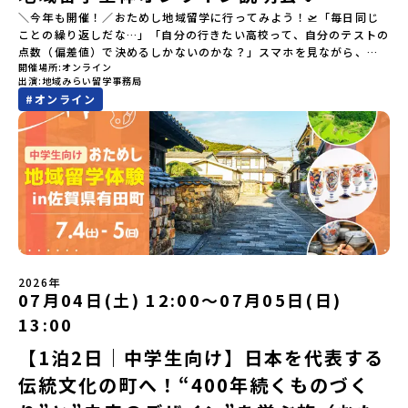
＼今年も開催！／おためし地域留学に行ってみよう！🛫「毎日同じ
ことの繰り返しだな…」「自分の行きたい高校って、自分のテストの
点数（偏差値）で決めるしかないのかな？」スマホを見ながら、進
開催場所
オンライン
路にモヤモヤしているそこのあなたへ！👀テストの点数ではなく、
出演
地域みらい留学事務局
あなたの「ワクワク（＝自分軸）」で進路を選ぶ。そんな新しい選
#
オンライン
択肢が、「地域みらい留学」です。「でも、いきなり知らない土地
の高校に進学するなんて不安…」そんな人のために、2泊3日で気軽
にプチ体験できる【おためし地域留学】の魅力を凝縮したオンライ
ン説明会のアーカイブ（録画）を公開中です！✨＼🔥ここがすごい！
🔥／おためし地域留学 3つのワクワク🔥🔥 ①スマホじゃわからない
「圧倒的な感動」！教科書を読むだけじゃわからない、その地域な
らではの大自然や歴史を「五感」でフル体験！カヌーに乗ったり、
伝統文化に触れたり、本物の冒険が待っています！🔥 ②「初めまし
て」が「一生の友達」に変わる！全国から「新しいことに挑戦した
い！」「今の自分を変えたい！」と思っている同世代の中学生が大
集合！地元の高校生と一緒にご飯を食べて語り合えば、たった数日
2026年
で最高の仲間になる！🔥 ③宿泊費・体験費はなんと【無料】！親元
07月04日(土) 12:00〜07月05日(日)
を離れる初めての一人旅でも大丈夫。頼れるスタッフがしっかりサ
13:00
ポートするので安心・安全です！ーーーーーーーーーーーーーーー
ーーーーーーーーー📺 全体オンライン説明会（アーカイブ配信）
【1泊2日｜中学生向け】日本を代表する
2026年4月22日に開催された説明会の録画をご覧いただけます。こ
伝統文化の町へ！“400年続くものづく
の動画を見れば、あなたの「なんとなく不安」が「絶対に行ってみ
たい！」に変わるはず💡お家からリラックスして視聴してみてくだ