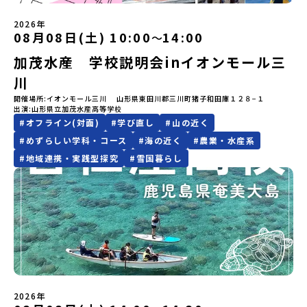
https://youtu.be/Yt8nd04aNgA?si=e5erbspvwz5O8_uF
にてご連絡いたします。・よくあるご質問その他、よくあるご質問
た方には7月10日(金) 18：30～20：00に「参加者向け事前オンラ
合わせ先担当：小川・小原E-mail：info@miratabi.jp「おためし
【STEP 2】プログラム説明会〜「八幡平市」の内容をもっと知りし
についてはこちらをご確認ください。運営団体について＜プログラ
イン研修」をご案内する予定です。必ず参加をお願いします。【集合
2026年
地域留学体験」のプログラム開催情報を公式LINEにて配信中！ぜひ
たい方へ〜全体説明を聞いたうえで、「プログラムで何をする
08月08日(土) 10:00
14:00
〜
ム主催：一般財団法人地域・教育魅力化プラットフォーム＞「意志
場所・時間】中標津空港 8月4日(火) 14：30 集合【解散場所・時
ご登録ください♪地域みらい留学公式LINE
の？」「どんなまちなの？」という疑問にお答えする詳細配信で
ある若者にあふれる持続可能な地域・社会をつくる」というビジョ
間】中標津空港 8月6日(木) 13：30 解散【対象】中学2年生、中学3
す。2泊3日のプログラムの中身をお伝えします。日時：6月10日(水)
加茂水産 学校説明会inイオンモール三
ンを掲げ、2017年3月に島根県に設立した教育事業団体です。日本
年生【宿泊先】民宿 船長の家※1室に複数(同性2～4名程度)で宿泊
19：00〜20：00内容：どんなところ？プログラム詳細解説、質疑
全国約200の高校と連携しながら、中学卒業後に地域の枠を越えて生
いただく予定です。【旅行代金】無料※旅行代金に含まれる費用の
川
応答紹介地域：鹿児島県出水市・出水工業高校/北海道標津町/岩手
徒一人ひとりの夢や価値観に合った地域・学校で1〜3年間過ごすこ
うち、以下の内容が無料となります：・宿泊費（2泊分）・プログラ
県八幡平市/愛媛県鬼北町＊4つの地域のプログラムを1時間でぎゅっ
開催場所
イオンモール三川 山形県東田川郡三川町猪子和田庫１２８−１
とができるシステム「地域みらい留学」をはじめとした、教育事業
ム内のアクティビティ・体験費用・一部の食事代*以下の費用は参加
出演
山形県立加茂水産高等学校
とお届けします。お申し込み：https://c-
や地域活性モデルをつくり続けています。名 称：一般財団法人地
者のご負担となります・集合場所までの往復交通費・お土産代や自
#
オフライン(対面)
#
学び直し
#
山の近く
mirai.jp/events/064069お気軽にどうぞ！「はじめての一人旅だ
域・教育魅力化プラットフォーム設 立：2017年3月代表者：岩本
由時間の個人飲食費などの個人的費用【募集人数】最大10名（お申
けど大丈夫？」「どんな体験ができるの？」そんな保護者様の不安
悠所在地：〒690-0842 島根県松江市東本町二丁目25-6 みらい
し込み多数の場合は抽選の上決定）【参加者決定】お申し込み多数
#
めずらしい学科・コース
#
海の近く
#
農業・水産系
や、中学生のみなさんの素朴な疑問にスタッフが直接お答えしま
BASE2階公式HP：http://c-platform.or.jp/お問い合わせ先担
の場合は、締め切り後1週間を目途に当落結果をご連絡いたします。
#
地域連携・実践型探究
#
雪国暮らし
す。チャットでの質問も可能ですので、ぜひご自宅からリラックス
当：小川・小原E-mail：info@miratabi.jp「おためし地域留学体
【申し込み受付期間】6月8日(月)12：00 から 6月22日(月) 12：00
してご参加ください。▼お申し込み前に必ずご確認ください・参加
験」のプログラム開催情報を公式LINEにて配信中！ぜひご登録くだ
まで疑問も不安もワクワクに変える！「おためし地域留学」ステッ
規約への同意プログラムへの参加申し込みいただく前に、「お申し
さい♪地域みらい留学公式LINE
プアップ説明会プログラムの内容を詳しく知りたい方や、お申し込
込みに関する各規約」への同意が必須となります。ご確認くださ
みを迷われている方向けにZoomでのオンライン配信を行います。
い。・抽選による参加者決定についてお申込みいただいた方の中か
知りたい情報のレベルに合わせて、以下の2つのステップをご活用く
ら抽選の上、締め切り日から1週間を目途に、お申し込み時に記入い
ださい。【STEP 1】全体オンライン説明会（アーカイブ動画を公開
ただいたメールアドレス宛に「当選／落選メール」をお送りいたし
中！）〜まずは「おためし地域留学」を知りたい方へ〜日本全国20
ます。当選者は、メールに記載された「当選確認フォーム」に３日
以上の地域から選んで参加できる「おためし地域留学」の全体像や
以内に回答いただき、確認フォームの提出をもって参加確定とさせ
魅力について、説明会を開催しました。中学生一人での参加にあた
ていただきます。当選確認フォームの期日までにご回答いただけな
り、保護者様が特に気になる「安全面」や「事務局のサポート体
い場合は、当選を取り消しとさせていただきます。当選取り消しが
2026年
制」についても詳しく解説しています。ぜひ、ご自宅からお気軽に
あった場合は、繰り上げ当選者へご連絡させていただきます。登録