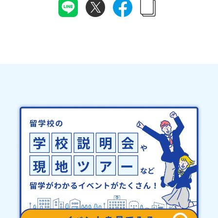
に達しなかった場合は、開催日3週間前までに催行中止の旨をメール
連絡させていただきます。登録メールアドレスの変更をご希望の場
にてご連絡いたします。・よくあるご質問その他、よくあるご質問
合は下記の地域みらい留学公式LINEよりご連絡をお願いします。※
についてはこちらをご確認ください。運営団体について＜プログラ
受信制限設定をしていると、通知メールをお受け取りいただけませ
ム主催：一般財団法人地域・教育魅力化プラットフォーム＞「意志
ん。その場合は、「@miratabi.jp」からのメールを受信できるよう
ある若者にあふれる持続可能な地域・社会をつくる」というビジョ
設定をお願いいたします。※結果に関する個別のお問合せにはお答
ンを掲げ、2017年3月に島根県に設立した教育事業団体です。日本
えしておりませんので、ご了承ください。・お申し込みについてお
全国約200の高校と連携しながら、中学卒業後に地域の枠を越えて生
申込はお一人様1回限りです。PC・スマートフォンからお申込くだ
徒一人ひとりの夢や価値観に合った地域・学校で1〜3年間過ごすこ
さい。申込後の内容変更はできません。お申込時は、メールアドレ
とができるシステム「地域みらい留学」をはじめとした、教育事業
スの入力間違いにご注意ください。・宿泊について１室に複数(同性
や地域活性モデルをつくり続けています。名 称：一般財団法人地
2～4名程度)で宿泊いただく予定です。・食事アレルギー対応につい
域・教育魅力化プラットフォーム設 立：2017年3月代表者：岩本
て個別の詳細なアレルギー対応希望にはお応えしかねる場合がござ
悠所在地：〒690-0842 島根県松江市東本町二丁目25-6 みらい
います。対応が必要な場合は必ず事前にご相談ください。・参加取
BASE2階 その他所在地公式HP：http://c-platform.or.jp/お問い
消や急遽参加できなくなった場合について参加決定後の参加お取り
合わせ先担当：小川・小原E-mail：info@miratabi.jp「おためし
消しはご遠慮下さい。やむを得ないお取り消しの場合はお早めに事
地域留学体験」のプログラム開催情報を公式LINEにて配信中！ぜひ
務局までご連絡ください。・キャンセルポリシーやむを得ない参加
ご登録ください♪地域みらい留学公式LINE
お取り消しの場合、以下のルールに沿って対応させていただきま
す。ご了承ください。プログラム開催日の前日＜8月3日＞から、
【キャンセルのご連絡日：お支払いいただく旅行代金】・21日目に
あたる日以前：無料・20日目-8日目：20％・7日目-2日目：30％・
プログラム開始日の前日：40％・プログラム開始日当日：50％・ご
連絡無しでの不参加またはプログラム開始後の解除：100％・催行中
止について天候などの状況等によって開催を見合わせる可能性があ
ります。その場合は原則、開催日1週間前までにご連絡いたします。