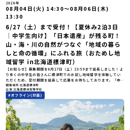
は「岩手県八幡平市（はちまんたいし）」岩手県八幡平市（はちま
にご回答いただけない場合は、当選を取り消しとさせていただきま
（月）〜 8月5日（水）※参加が確定した方には7月7日(火) 18:30-
2026年
間】申込期間が延長になりました！5月7日(木)12：00 から 6月4日
んたいし）は北西部にあり、秋田県との県境にある自然豊かな町で
08月04日(火) 14:30〜08月06日(木)
す。当選取り消しがあった場合は、繰り上げ当選者へご連絡させて
20:00に「参加者向け事前オンライン会」をご案内する予定です。必
(木) 12：00まで疑問も不安もワクワクに変える！「おためし地域留
す。町の約83％は「森林」！標高1,000mを超える山岳地帯や高原
いただきます。登録メールアドレスの変更をご希望の場合は下記の
ず参加をお願いします。【集合場所・時間】出水駅 8月3日(月)
学」ステップアップ説明会プログラムの内容を詳しく知りたい方
13:30
もあり緑が豊かな大自然を感じることができ、新緑、山菜の春、花
地域みらい留学公式LINEよりご連絡をお願いします。※受信制限設
13:30 集合【解散場所・時間】出水駅 8月5日(水) 12:00 解散【対
や、お申し込みを迷われている方向けにZoomでのオンライン配信
の夏、紅葉の秋、スキーや樹氷の冬と四季ごとに美しい景色を見る
定をしていると、通知メールをお受け取りいただけません。その場
象】中学生2～3年生【宿泊先】現在調整中※1室に複数名(同性)で宿
6/27（土）まで受付！【夏休み2泊3日
を行います。知りたい情報のレベルに合わせて、以下の2つのステッ
ことのできるユニークな町です。「十和田八幡平（とわだはちまん
合は、「@miratabi.jp」からのメールを受信できるよう設定をお願
泊いただく予定です。【旅行代金】無料※旅行代金に含まれる費用
プをご活用ください。【STEP 1】全体オンライン説明会（アーカイ
｜中学生向け】「日本遺産」が残る町！
たい）国立公園」では登山やトレッキング、「安比高原（あっぴこ
いいたします。※結果に関する個別のお問合せにはお答えしており
のうち、以下の内容が無料となります：・宿泊費（2泊分）・プログ
ブ動画を公開中！）〜まずは「おためし地域留学」を知りたい方
うげん）スキー場」は日本国内最大級のスキーリゾートとして有名
ませんので、ご了承ください。・お申し込みについてお申込はお一
ラム内のアクティビティ・体験費用・一部の食事代*以下の費用は参
へ〜日本全国20以上の地域から選んで参加できる「おためし地域留
山・海・川の自然がつなぐ「地域の暮ら
で、一年中自然アクティビティを楽しむことができます！そして八
人様1回限りです。PC・スマートフォンからお申込ください。申込
加者のご負担となります・集合場所までの往復交通費・お土産代や
学」の全体像や魅力について、説明会を開催しました。中学生一人
幡平市にある「松川地熱発電所」は、日本で初めて「地球のチカラ
しと命の循環」にふれる旅（おためし地
後の内容変更はできません。お申込時は、メールアドレスの入力間
自由時間の個人飲食費などの個人的費用【募集人数】最大10名（お
での参加にあたり、保護者様が特に気になる「安全面」や「事務局
を電気に変えた」場所！八幡平の地下からわき出す蒸気をそのまま
違いにご注意ください。・宿泊について１室に複数(同性2～4名程
申し込み多数の場合は抽選の上決定）【参加者決定】お申し込み多
のサポート体制」についても詳しく解説しています。ぜひ、ご自宅
域留学 in北海道標津町）
電気に変える「地球・自然にやさしい最先端のエネルギー」を生み
度)で宿泊いただく予定です。・食事アレルギー対応について個別の
数の場合は、締め切り後1週間を目途に当落結果をご連絡いたしま
からお気軽にご視聴ください。🎬 [アーカイブ動画を視聴す
出す挑戦をしてきた町です。今回のプログラムでは、この松川地熱
詳細なアレルギー対応希望にはお応えしかねる場合がございます。
す。【申し込み受付期間】6月1日(月)12：00 から 6月15日(月)
【お知らせ】募集期間を6月27日（土）23:59まで延長しました！よ
る]YouTube：https://youtu.be/Yt8nd04aNgA?
発電所から吹き出す地熱蒸気を使った「アート体験」をすることが
対応が必要な場合は必ず事前にご相談ください。・参加取消や急遽
12：00まで疑問も不安もワクワクに変える！「おためし地域留学」
り多くの中学生の皆さんに標津町でのお試し地域留学を体験してい
si=e5erbspvwz5O8_uF 【STEP 2】大樹町プログラム説明会〜
できます。世界でここだけ！地球のチカラを使った幻想的なグラデ
参加できなくなった場合について参加決定後の参加お取り消しはご
ステップアップ説明会プログラムの内容を詳しく知りたい方や、お
ただくため、受付期間を延長して応募をお待ちしております。「申
「大樹町」の内容を具体的に深掘りしたい方へ〜全体説明を聞いた
ーションのアートづくりをぜひ体験してみてください！さらに八幡
遠慮下さい。やむを得ないお取り消しの場合はお早めに事務局まで
開催場所
北海道標津町
申し込みを迷われている方向けにZoomでのオンライン配信を行い
し込みのタイミングを逃してしまった」という方も、この機会にぜ
うえで、「大樹町では具体的に何をするの？」「どんな町なの？」
平市は自然（山）の恵みを生かした料理がとても美味しい地域で
出演
北海道標津高等学校
ご連絡ください。・キャンセルポリシーやむを得ない参加お取り消
ます。知りたい情報のレベルに合わせて、以下の2つのステップをご
ひ一歩踏み出してみませんか？※都合により締め切りを早める場合
という疑問にお答えする説明会です。大樹町ならではの豊かな文化
す。みなさんの地元の味とは違う「岩手の郷土料理」を味わって楽
#
オフライン(対面)
しの場合、以下のルールに沿って対応させていただきます。ご了承
活用ください。【STEP 1】全体オンライン説明会（アーカイブ動画
がございます。お早目にご応募ください！-------奨学金のお知らせ-
や、2泊3日のプログラムの中身をたっぷりとお伝えします。日
しんでください🎵今回はこの大自然や文化が魅力的な八幡平市で、
ください。プログラム開催日の前日＜7月17日＞から、【キャンセル
を公開中！）〜まずは「おためし地域留学」を知りたい方へ〜日本
------＼返還不要・3年間最大72万／💡北海道の高校留学に【毎月2
時： 5月13日(水) 19：00〜19：40内 容： 大樹町ってどんなとこ
日本全国から集まる中学生や「平舘（たいらだて）高校」の高校生
のご連絡日：お支払いいただく旅行代金】・21日目にあたる日以
全国20以上の地域から選んで参加できる「おためし地域留学」の全
万円】の給付型奨学金～夢に向かって一歩踏み出す、あなたの未来
ろ？プログラム詳細解説、質疑応答お申し込み：https://c-
と一緒にさまざまなアクティビティを体験していただきます。他に
前：無料・20日目-8日目：20％・7日目-2日目：30％・プログラム
体像や魅力について、説明会を開催しました。中学生一人での参加
を応援！～ 詳細・条件はこちらから-----------------------------
mirai.jp/events/002112お気軽にどうぞ！「はじめての一人旅だ
はないスペシャルな魅力がギュッと詰まった岩手県八幡平市で五感
開始日の前日：40％・プログラム開始日当日：50％・ご連絡無しで
にあたり、保護者様が特に気になる「安全面」や「事務局のサポー
----＜体験費・宿泊費が無料！＞一万年前から続く自然と人の暮らし
けど大丈夫？」「どんな体験ができるの？」そんな保護者様の不安
を使いながら、まちの魅力を一緒に探究してみませんか？地域と一
の不参加またはプログラム開始後の解除：100％・催行中止について
ト体制」についても詳しく解説しています。ぜひ、ご自宅からお気
が今も残る町！広大な自然と生き物とともに生きる豊かさに触れ、
や、中学生のみなさんの素朴な疑問にスタッフが直接お答えしま
体になり「開拓者精神」を育む！「平舘（たいらだて）高校」と
天候などの状況等によって開催を見合わせる可能性があります。そ
軽にご視聴ください。🎬 [アーカイブ動画を視聴する]YouTube：
まちの暮らしを一緒に体験してみませんか？「地元以外の地域の暮