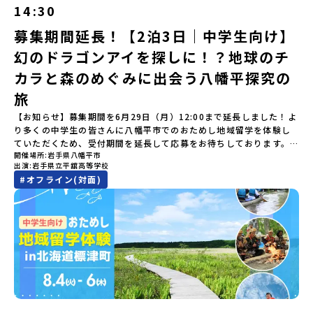
い）は穏やかなリアス式海岸。海に沈む夕日は一生に一度は見てお
は原則、開催日1週間前までにご連絡いたします。又、最少催行人数
イーツ（PM）「大樹町の魅力を体験②」 -大樹町宇宙交流センタ
14:30
す。初めての一人旅への不安や、事務局のサポート体制、安全面に
きたい景色です。出水工業高校は、「建築科」と「機械電気科」の2
に達しなかった場合は、開催日3週間前までに催行中止の旨をメール
ーSORA見学 -モデルロケットを飛ばしてみよう！「みんなで
ついても詳しく解説しています。🎬 [アーカイブ動画を視聴す
つの学科。金属加工、電気工作、建物のデザインにチャレンジでき
にてご連絡いたします。・よくあるご質問その他、よくあるご質問
BBQ」 -さらに仲間や地元の高校生、町の大人たちと交流＜3日目
募集期間延長！【2泊3日｜中学生向け】
る]YouTube：https://youtu.be/Yt8nd04aNgA?
る環境。「高校生ものづくりコンテスト」の木材加工部門で九州大
についてはこちらをご確認ください。運営団体について＜プログラ
＞（AM）「3日間の振り返りワーク」 -みんなで振り返り対話「牧
si=e5erbspvwz5O8_uF【STEP 2】平取町プログラム説明会〜
幻のドラゴンアイを探しに！？地球のチ
会2位に輝くなど、先輩たちの実力はホンモノ！この旅では自分の手
ム主催：一般財団法人地域・教育魅力化プラットフォーム＞「意志
場の舞台裏。フィールドワーク」 -牧場見学・搾乳体験・動物と触
「平取町」の内容を具体的に深掘りしたい方へ〜全体説明を聞いた
でモノをつくる時間を体験。金属を削ったり、電気を組んだり、木
ある若者にあふれる持続可能な地域・社会をつくる」というビジョ
れ合おう「ランチ/お土産タイム」（PM） 14：00頃プログラム終
カラと森のめぐみに出会う八幡平探究の
うえで、「平取町では具体的に何をするの？」「どんな町なの？」
で形をつくったり。プロの機械にさわれる高校で&quot;自分の手
ンを掲げ、2017年3月に島根県に設立した教育事業団体です。日本
了-とかち帯広空港には15：00頃に到着予定です。※天候の状況や参
という疑問にお答えする説明会です。平取町ならではの豊かな文化
&quot;でモノづくりにチャレンジ。夜には自分だけの「竹灯籠（た
旅
全国約200の高校と連携しながら、中学卒業後に地域の枠を越えて生
加人数によってプログラムを変更する場合がございます。参加概要
や、2泊3日のプログラムの中身をたっぷりとお伝えします。日
けとうろう）」を作って灯りをともします。真っ青な海に思いっき
徒一人ひとりの夢や価値観に合った地域・学校で1〜3年間過ごすこ
【開催場所】北海道大樹町（たいきちょう）【実施日程】7月28日
【お知らせ】募集期間を6月29日（月）12:00まで延長しました！よ
時： 5月7日(木) 19：00〜19：40内 容： 平取町ってどんなとこ
りダイブしたり、全国から集まった仲間や地元の高校生、地域の方
とができるシステム「地域みらい留学」をはじめとした、教育事業
(火)〜 7月30日(木)※参加が確定した方には6月19日(金) 18：30～
り多くの中学生の皆さんに八幡平市でのおためし地域留学を体験し
ろ？、プログラム詳細解説、質疑応答お申し込み：https://c-
たちとワイワイBBQや夕ごはんづくりは一生の思い出になるはず！
や地域活性モデルをつくり続けています。名 称：一般財団法人地
20：00に「参加者向け事前オンライン研修」をご案内する予定で
ていただくため、受付期間を延長して応募をお待ちしております。
mirai.jp/events/002112どちらの説明会でも、お気軽にどうぞ！
ちょっとドキドキするけど、楽しい！に出会う3日間。熱気あふれる
域・教育魅力化プラットフォーム設 立：2017年3月代表者：岩本
す。必ず参加をお願いします。【集合場所・時間】7月28日(火)
開催場所
岩手県八幡平市
「申し込みのタイミングを逃してしまった」という方も、この機会
「はじめての一人旅だけど大丈夫？」「どんな体験ができるの？」
出水市の冒険に飛び込んでみませんか？体験のおすすめポイント体
悠所在地：〒690-0842 島根県松江市東本町二丁目25-6 みらい
13：00 とかち帯広空港※13：00までにとかち帯広空港に到着する
出演
岩手県立平舘高等学校
にぜひ一歩踏み出してみませんか？※都合により締め切りを早める
そんな保護者様の不安や、中学生のみなさんの素朴な疑問にスタッ
験プログラム内容（予定）＜1日目＞（PM）「オリエンテーショ
BASE2階 その他所在地公式HP：http://c-platform.or.jp/お問い
便で手配ください。【解散場所・時間】7月30日(木) 15：00頃 とか
#
オフライン(対面)
場合がございます。お早目にご応募ください！＜体験費・宿泊費が
フが直接お答えします。チャットでの質問も可能ですので、ぜひご
ン・自己紹介ワーク」「みんなで海遊び！」 -心をほぐして、出水
合わせ先担当：小川・小原E-mail：info@miratabi.jp「おためし
ち帯広空港※16：00以降にとかち帯広空港を出発する便で手配くだ
無料＞緑があふれる大自然の町へ！世界でここでしかできない「自
自宅からリラックスしてご参加ください。▼お申し込み前に必ずご
に飛び込む！海を満喫しよう！「みんなで夕食」「1日目の振り返り
地域留学体験」のプログラム開催情報を公式LINEにて配信中！ぜひ
さい。【対象】中学2年生、中学3年生【宿泊先】大樹町ワーキング
然×アートの融合体験」や「自然クラフト」を楽しんでみません
確認ください・参加規約への同意プログラムへの参加申し込みいた
会」＜2日目＞（AM）「出水工業高校のオープンスクールに参
ご登録ください♪地域みらい留学公式LINE
ステイ住宅※1室に複数(同性2～4名程度)で宿泊いただく予定です。
か？「大自然や文化体験が好き！興味がある！」「その地域にしか
だく前に、「お申し込みに関する各規約」への同意が必須となりま
加」 -高校見学 -授業体験（PM）「学校のことを深く知る・もの
【旅行代金】無料※旅行代金に含まれる費用のうち、以下の内容が
ない郷土料理を味わってみたい！」「地元以外の暮らしや文化が気
す。ご確認ください。・抽選による参加者決定についてお申込みい
づくりにチャレンジ！」 -各学科を実際に体験する -ものづくり
無料となります：・宿泊費（2泊分）・プログラム内のアクティビテ
になる。いつか留学してみたい！」そんな中学生のみなさんにおす
ただいた方の中から抽選の上、締め切り日から1週間を目途に、お申
にチャレンジ -竹灯籠づくりを創って灯りをともす「みんなで
ィ・体験費用・一部の食事代*以下の費用は参加者のご負担となりま
すめ！「おためし地域留学体験」は、日本全国約200の高校と連携し
し込み時に記入いただいたメールアドレス宛に「当選／落選メー
BBQ」「2日目の振り返り会」＜3日目＞（AM）「3日間の振り返り
す・集合場所までの往復交通費・お土産代や自由時間の個人飲食費
ながら地域の枠を超えて学校生活を送ることができる「地域みらい
ル」をお送りいたします。当選者は、メールに記載された「当選確
ワーク」 -みんなで振り返り対話（PM） 13:00頃 解散（出水駅）
などの個人的費用【募集人数】最大10名（お申し込み多数の場合は
留学」をプチ体験できるプログラムです。はじめてでも安心！現地
認フォーム」に３日以内に回答いただき、確認フォームの提出をも
※天候の状況や参加人数によってプログラムを変更する場合がござ
抽選の上決定）【参加者決定】お申し込み多数の場合は、締め切り
ではスタッフがしっかりとサポートいたします。今回のフィールド
って参加確定とさせていただきます。当選確認フォームの期日まで
います。参加概要【開催場所】鹿児島県出水市【実施日程】8月3日
後1週間を目途に当落結果をご連絡いたします。【申し込み受付期