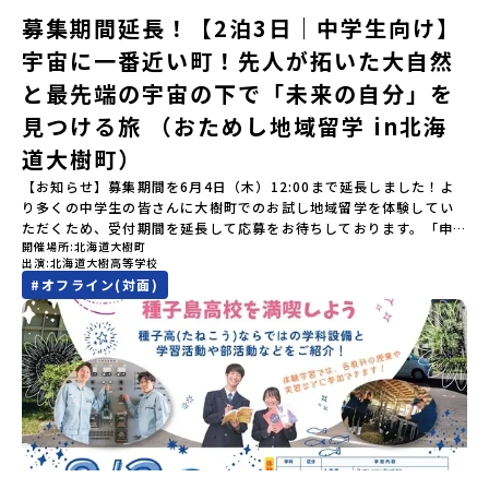
本一の広さを誇る「すずらん」が咲く花畑や、和牛がのんびりと過
「参加者向け事前オンライン研修」をご案内する予定です。必ず参
募集期間延長！【2泊3日｜中学生向け】
ごす放牧地。日本一の清流に選ばれたこともある、ヤマメやニジマ
加をお願いします。【集合場所・時間】7月4日(土) 12：00 JR有田
宇宙に一番近い町！先人が拓いた大自然
スが泳ぐ「沙流川（さるがわ）」。他の地域では見ることのできな
駅※12：00までにJR有田駅に到着する便で手配ください。【解散場
い圧倒的スケールの自然を味わうことができます。さらに、源義経
所・時間】7月5日(日) 13：00頃 JR有田駅【対象】中学2年生、中
と最先端の宇宙の下で「未来の自分」を
（みなもとのよしつね）とも縁が深いとされている地域で、義経を
学3年生【宿泊先】ありこや（佐賀県西松浦郡有田町）※地域みらい
祀った神社や公園などが存在し、アイヌ民族と日本の歴史を交差す
見つける旅 （おためし地域留学 in北海
留学生が活用している宿泊施設（シェアハウス）です。※1室1名で
る瞬間を肌で体感できる町です。北の大地で育まれた「アイヌ文
宿泊いただく予定です。 【旅行代金】無料※旅行代金に含まれる費
道大樹町）
化」とは？「アイヌ」の文化は北海道を中心とした北部周辺で、先
用のうち、以下の内容が無料となります：・宿泊費（1泊分）・プロ
住民族である「アイヌ民族」によって大切に育まれてきた文化で
グラム内のアクティビティ・体験費用・一部の食事代*以下の費用は
【お知らせ】募集期間を6月4日（木）12:00まで延長しました！よ
す。日本語とは異なる響きを持つ「アイヌ語」や、自然界のあらゆ
参加者のご負担となります・集合場所までの往復交通費・お土産代
り多くの中学生の皆さんに大樹町でのお試し地域留学を体験してい
る物に「魂」が宿ると考える「精神文化」、祭りや家庭での行事な
や自由時間の個人飲食費などの個人的費用【募集人数】最大5名（お
ただくため、受付期間を延長して応募をお待ちしております。「申
どに踊られる「古式舞踊」、独特の文様による刺繍（ししゅう）、
開催場所
北海道大樹町
申し込み多数の場合は抽選の上決定）【参加者決定】お申し込み多
し込みのタイミングを逃してしまった」という方も、この機会にぜ
木彫り等の工芸など、ユニークな文化が存在します。アイヌ文化で
出演
北海道大樹高等学校
数の場合は、締め切り後1週間を目途に当落結果をご連絡いたしま
ひ一歩踏み出してみませんか？※都合により締め切りを早める場合
は、人間のまわりに存在する生き物や自然のチカラ、暮らしの道具
#
オフライン(対面)
す。【申し込み受付期間】5月7日(木)12：00 から 5月21日(木)
がございます。お早目にご応募ください！-------------------------
のうち、人間にとって大切な役割を持っているものを「カムイ」と
12：00まで疑問も不安もワクワクに変える！「おためし地域留学」
-------------------＼返還不要・3年間最大72万／💡北海道の高校留
呼んでいます。いつも自分たちを見守ってくれているもの、例え
ステップアップ説明会プログラムの内容を詳しく知りたい方や、お
学に【毎月2万円】の給付型奨学金～夢に向かって一歩踏み出す、あ
ば、身近な動植物や、暮らしに欠かせない火、水、風、そして雄大
申し込みを迷われている方向けにZoomでのオンライン配信を行い
なたの未来を応援！～ 詳細・条件はこちらから------------------
な山や川などもすべて「カムイ」です。この文化と精神性をテーマ
ます。知りたい情報のレベルに合わせて、以下の2つのステップをご
--------------------------ーーーーーーーーーーーーーーーーーー
にした大人気マンガ「ゴールデンカムイ」は、累計3000万部以上販
活用ください。【STEP 1】全体オンライン説明会〜まずは「おため
ーーーーーーーーーーーーーー＜体験費・宿泊費が無料！＞民間ロ
売され、2026年3月に映画の続編も公開されるなど注目を集めてい
し地域留学」を知りたい方へ〜日本全国20以上の地域から選んで参
ケットの打ち上げ成功で話題になった町！ 北海道の「宇宙版シリコ
ます。今回は、平取町の中でもアイヌ文化に触れることのできる
加できる「おためし地域留学」の全体像や魅力について、説明会を
ンバレー」を目指す大樹町で、最先端テクノロジーとどこまでも続
「二風谷（にぶたに）コタン」へ出発！アイヌの家や暮らし、食な
開催しました。中学生一人での参加にあたり、保護者様が特に気に
く大自然を肌で感じてみませんか？「地元以外の地域の暮らしが気
どを体感することができます。ぜひ現地で味わってみてください
なる「安全面」や「事務局のサポート体制」についても詳しく解説
になる。いつか留学してみたい！」「自分の進学や将来の可能性を