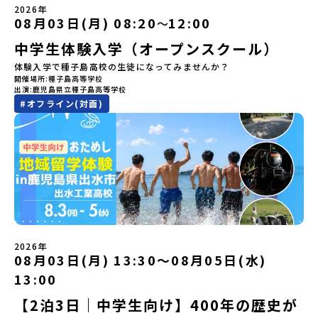
🎵（写真撮影：志鎌康平）未来の自分をイメージする。地元の高校
しています。ぜひ、ご自宅からお気軽にご視聴ください。▶︎ [アーカ
もっとひらきたい！ 」「自然が好きでもっと触れてあそびたい！」
2026年
生との特別な交流この旅の大きな魅力は、地元の「平取高校」の先
イブ動画を視聴する]YouTube：
そんな中学生のみなさんにおすすめ！「おためし地域留学体験」
08月03日(月) 08:20
12:00
〜
輩たちと過ごす時間です。 ただ校舎を眺める見学ではありません。
https://youtu.be/Yt8nd04aNgA?
は、日本全国約200の高校と連携し、地域の枠を超えて学校生活を送
高校生が自ら企画したアクティビティを通じて、年の近い先輩たち
中学生体験入学（オープンスクール）
si=e5erbspvwz5O8_uF【STEP 2】有田町プログラム説明会〜
る「地域みらい留学」をプチ体験できるプログラムです。はじめて
と本音で交流することができます。魅力的な大人たちと対話をしな
「有田町」の内容を具体的に深掘りしたい方へ〜全体説明を聞いた
のひとり旅でも安心！現地でもスタッフがしっかりとサポートいた
体験入学で種子島高校の生徒になってみませんか？
がら町の歴史や「生き方」を学ぶことができ、大充実の2泊3日にな
うえで、「有田町では具体的に何をするの？」「どんな町なの？」
します。今回のフィールドは「北海道 大樹町（たいきちょう）」北
開催場所
種子島高等学校
ること間違いなし！そんなユニークな魅力がたっぷりつまった北海
という疑問にお答えする説明会です。有田町ならではの豊かな文化
海道の東部、十勝の南部に位置する大樹町（たいきちょう）。西に
出演
鹿児島県立種子島高等学校
道平取町へ、人生の可能性をひらく特別な旅に出発しませんか？体
や、2泊3日のプログラムの中身をたっぷりとお伝えします。日
日高山脈（ひだかさんみゃく）が連なり、東は太平洋に面した自然
#
オフライン(対面)
験のおすすめポイント体験プログラム内容（予定）＜1日目＞
時： 5月11日(月) 19：00〜19：40内 容： 有田町ってどんなとこ
豊かな町です。酪農を主体とした農業や漁業、林業が盛んであると
（PM）「オリエンテーション・自己紹介ワーク」「高校生企画①-
ろ？、プログラム詳細解説、質疑応答お申し込み：https://c-
同時に、「宇宙に一番近い町」として航空宇宙産業の誘致を進める
遊び編-」 -平取高校生と仲を深める「びらとりの歴史・文化を知
mirai.jp/events/068058お気軽にどうぞ！「はじめての一人旅だ
ユニークな顔を持っています 。見上げるほど大きな山々が連なる
る！アイヌ文化フィールドワーク」 -アイヌ文化博物館でアイヌ文
けど大丈夫？」「どんな体験ができるの？」そんな保護者様の不安
「日高山脈（ひだかさんみゃく）」の絶景！牛たちがのんびりと過
化を理解する -アイヌ伝統文化を感じるアクティビティ「1日を振
や、中学生のみなさんの素朴な疑問にスタッフが直接お答えしま
ごす放牧地や、海が見える珍しい温泉。日本一の清流に選ばれたこ
り返るーみんなで体験シェア」＜2日目＞（AM）「平取高校見学・
す。チャットでの質問も可能ですので、ぜひご自宅からリラックス
ともある「歴舟川（れきふねがわ）」。 他の地域では見ることので
寮見学」 -平取高校の特徴を知る学校体験 -在校生との対話「高
してご参加ください。▼お申し込み前に必ずご確認ください・参加
きない圧倒的スケールの自然と、新しい産業が交差する瞬間を肌で
校生企画②-町の紹介編-」 -ビンゴをしながら町を知ろう！（PM）
規約への同意プログラムへの参加申し込みいただく前に、「お申し
体感できる町です。北の大地で脈々と受け継がれる 「フロンティア
「自然と農を感じる！農業アクティビティ」 -平取特産の「びらと
込みに関する各規約」への同意が必須となります。ご確認くださ
スピリッツ」を体感！ 「フロンティアスピリッツ（開拓者精神）」
りトマト」農家体験！ -想いを持って仕事をする大人との交流会
い。・抽選による参加者決定についてお申込みいただいた方の中か
は、大樹町の開拓時代から人々の間で大切に受け継がれてきた精神
「みんなでBBQディナー」 -さらに仲間や地元の高校生、町の大人
2026年
ら抽選の上、締め切り日から1週間を目途に、お申し込み時に記入い
です。どんな困難な状況にも真っ向から立ち向かい、未知の領域へ
08月03日(月) 13:30〜08月05日(水)
たちと交流＜3日目＞（AM）「アイヌが愛した森を散策するフィー
ただいたメールアドレス宛に「当選／落選メール」をお送りいたし
夢を追って挑戦し続ける姿勢や、手つかずの大自然の中で一攫千金
ルドワーク」「3日間の振り返りワーク」 -みんなで振り返り対話
ます。当選者は、メールに記載された「当選確認フォーム」に３日
の夢を抱いて熱中した「砂金掘り」、自らの手で広大な大地を切り
13:00
「ランチ/お土産タイム」（PM） 13：30頃プログラム終了-新千歳
以内に回答いただき、確認フォームの提出をもって参加確定とさせ
拓いてきた農業や漁業の歴史など、夢を追う人々が集まる他の町に
空港には15：00頃に到着予定です。※天候の状況や参加人数によっ
【2泊3日｜中学生向け】400年の歴史が
ていただきます。当選確認フォームの期日までにご回答いただけな
はない風土が存在します。大樹町では、このフロンティアスピリッ
てプログラムを変更する場合がございます。参加概要【開催場所】
い場合は、当選を取り消しとさせていただきます。当選取り消しが
ツが現在、「北海道の小さな町から宇宙を目指す」という新たな夢