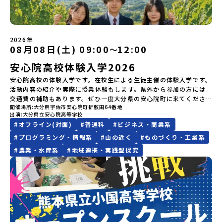
す。チャットでの質問も可能ですので、ぜひご自宅からリラックス
は？今回のプログラムを一緒に過ごしてくれる高校生は「平舘（た
の場合は原則、開催日1週間前までにご連絡いたします。又、最少催
https://youtu.be/Yt8nd04aNgA?si=e5erbspvwz5O8_uF
らしが気になる。いつか留学してみたい！」「大自然と生き物が好
してご参加ください。▼お申し込み前に必ずご確認ください・参加
いらだて）高校」の生徒たち。この高校の特徴は「地域と一体にな
行人数に達しなかった場合は、開催日3週間前までに催行中止の旨を
【STEP 2】出水市・出水工業高校プログラム説明会〜「出水市・出
き！興味がある！」「自分の進学や将来の可能性をもっとひらきた
規約への同意プログラムへの参加申し込みいただく前に、「お申し
った探究教育」と「自分で考えて動くチカラを大切にしている」こ
メールにてご連絡いたします。・よくあるご質問その他、よくある
水工業高校」の内容を具体的に深掘りしたい方へ〜全体説明を聞い
い！」そんな中学生のみなさんにおすすめ！「おためし地域留学体
込みに関する各規約」への同意が必須となります。ご確認くださ
と。地元の地熱発電や観光などの産業や文化のテーマで、生徒たち
ご質問についてはこちらをご確認ください。運営団体について＜プ
たうえで、「出水市では具体的に何をするの？」「どんな町な
験」は、日本全国約200の高校と連携し、地域の枠を超えて学校生活
い。・抽選による参加者決定についてお申込みいただいた方の中か
2026年
自身が「探究プロジェクト」を企画し取り組むユニークな高校で
ログラム主催：一般財団法人地域・教育魅力化プラットフォーム＞
の？」という疑問にお答えする説明会です。出水市ならではの豊か
を送る「地域みらい留学」をプチ体験できるプログラムです。はじ
08月08日(土) 09:00
12:00
ら抽選の上、締め切り日から1週間を目途に、お申し込み時に記入い
〜
す。机の上で勉強するだけではない、実践的な探究やフィールドワ
「意志ある若者にあふれる持続可能な地域・社会をつくる」という
な文化や、2泊3日のプログラムの中身をたっぷりとお伝えします。
めてのひとり旅でも安心！現地でもスタッフがしっかりとサポート
ただいたメールアドレス宛に「当選／落選メール」をお送りいたし
ークを楽しむことができます。今回は、そんなエネルギッシュに活
ビジョンを掲げ、2017年3月に島根県に設立した教育事業団体で
安心院高校体験入学2026
日 時： 6月9日日(水)19:00-19:45内 容： 出水市ってどんなとこ
いたします。今回のフィールドは「北海道 標津町（しべつちょ
ます。当選者は、メールに記載された「当選確認フォーム」に３日
躍する高校生と一緒に交流したり対話をしながら、町の文化・料理
す。日本全国約200の高校と連携しながら、中学卒業後に地域の枠を
ろ？プログラム詳細解説、質疑応答お申し込み：https://c-
う）」北海道の東に位置する標津町（しべつちょう）は人口 約
以内に回答いただき、確認フォームの提出をもって参加確定とさせ
安心院高校の体験入学です。在校生による生徒主催の体験入学です。
を楽しみ、高校での活動のイメージをもつことができる絶好の機
越えて生徒一人ひとりの夢や価値観に合った地域・学校で1〜3年間
mirai.jp/events/091247お気軽にどうぞ！「はじめての一人旅だ
4,600人の町。東の水平線の奥に見えるのは北方領土の国後島（くな
ていただきます。当選確認フォームの期日までにご回答いただけな
活動内容の紹介や実際に授業体験もします。県外から参加の方には
会！この地域でしか味わえない豊かな体験をぜひ楽しんでください
過ごすことができるシステム「地域みらい留学」をはじめとした、
けど大丈夫？」「どんな体験ができるの？」そんな保護者様の不安
しりとう）、西には世界遺産に認定されている秘境・知床半島（し
い場合は、当選を取り消しとさせていただきます。当選取り消しが
交通費の補助もあります。ぜひ一度大分県の安心院町に来てくださ
🎵体験のおすすめポイント体験プログラム内容（予定）＜1日目＞
教育事業や地域活性モデルをつくり続けています。名 称：一般財
や、中学生のみなさんの素朴な疑問にスタッフが直接お答えしま
れとこはんとう）、鶴や白鳥など珍しい野鳥の宝庫である野付半島
あった場合は、繰り上げ当選者へご連絡させていただきます。登録
開催場所
大分県宇佐市安心院町折敷田64番地
い！！
（PM）「オリエンテーション」「地熱染色・発電所見学」 -八幡
団法人地域・教育魅力化プラットフォーム設 立：2017年3月代表
す。チャットでの質問も可能ですので、ぜひご自宅からリラックス
（のつけはんとう）をながめることができ、ミルクの里の牧草地が
メールアドレスの変更をご希望の場合は下記の地域みらい留学公式
出演
大分県立安心院高等学校
平市の自然を知る -地球のチカラを使ったアートづくり「ペンショ
者：岩本 悠所在地：〒690-0842 島根県松江市東本町二丁目25-6
してご参加ください。▼お申し込み前に必ずご確認ください・参加
広がる牛の酪農（らくのう）もさかんで、海と緑と川の自然と生き
LINEよりご連絡をお願いします。※受信制限設定をしていると、通
#
オフライン(対面)
#
普通科
#
ビジネス・商業系
ンで夕食」「1日目の振り返り」「星空観察」※希望者＜2日目＞
みらいBASE2階 その他所在地公式HP：http://c-platform.or.jp/
規約への同意プログラムへの参加申し込みいただく前に、「お申し
物が豊かな町です！標津町はさらに「鮭（さけ）の聖地」としても
知メールをお受け取りいただけません。その場合は、
#
プログラミング・情報系
#
山の近く
#
ものづくり・工業系
（AM）「平舘（たいらだて）高校見学」 -高校生活をイメージし
お問い合わせ先担当：小川・小原E-mail：info@miratabi.jp「お
込みに関する各規約」への同意が必須となります。ご確認くださ
有名。江戸時代には将軍家にも贈られたほどで、今では「日本遺
「@miratabi.jp」からのメールを受信できるよう設定をお願いいた
よう「郷土料理・BBQ」 -高校生・地元の方と交流を深める
ためし地域留学体験」のプログラム開催情報を公式LINEにて配信
い。・抽選による参加者決定についてお申込みいただいた方の中か
産」に登録されています。一万年前から続く伝統的な「鮭」の産業
#
農業・水産系
#
地域連携・実践型探究
します。※結果に関する個別のお問合せにはお答えしておりません
（PM）「“八幡平市”体感ワークショップ」 -あけびづるで表札づく
中！ぜひご登録ください♪地域みらい留学公式LINE
ら抽選の上、締め切り日から1週間を目途に、お申し込み時に記入い
とともに人々の豊かな暮らしがあります。一万年前の縄文時代か
ので、ご了承ください。・お申し込みについてお申込はお一人様1回
り -学校周辺散策「ペンションで夕食」「2日目の振り返り」 -みん
ただいたメールアドレス宛に「当選／落選メール」をお送りいたし
ら、人々の間で大切に守り受け継がれ、厳しい大自然と向き合い、
限りです。PC・スマートフォンからお申込ください。申込後の内容
なで振り返り対話＜3日目＞（AM）「大更駅複合施設の見学」「振
ます。当選者は、メールに記載された「当選確認フォーム」に3日以
山・海・川がもたらす恵みに深く感謝しながら生きていく姿勢は今
変更はできません。お申込時は、メールアドレスの入力間違いにご
り返りワークショップ」 -個人での振り返り -グループでの振り
内に回答いただき、確認フォームの提出をもって参加確定とさせて
も息づく「命の循環」です。日本遺産にも認定されている「サケ」
注意ください。・宿泊について１室に複数(同性2～4名程度)で宿泊
返り「お土産・昼食」（PM） 解散 ※天候の状況や参加人数によっ
いただきます。当選確認フォームの期日までにご回答いただけない
の伝統産業や、雄大な知床の裾野で命を育む酪農の歴史など、自然
いただく予定です。・食事アレルギー対応について個別の詳細なア
てプログラムを変更する場合がございます。参加概要【開催場所】
場合は、当選を取り消しとさせていただきます。当選取り消しがあ
の営みの一部として共生してきた風土が存在します。標津高校で
レルギー対応希望にはお応えしかねる場合がございます。対応が必
岩手県八幡平市【実施日程】8月3日（月）〜8月5日（水）※参加が
った場合は、繰り上げ当選者へご連絡させていただきます。登録メ
は、地域と連携して「食」を考える「フードデザイン」の授業がお
要な場合は必ず事前にご相談ください。・参加取消や急遽参加でき