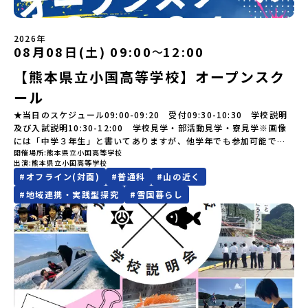
確定した方には7月9日(木) 18:30～20：00に 「参加者向け事前オ
ールアドレスの変更をご希望の場合は下記の地域みらい留学公式
すすめの一つです。生徒たちが地元の素材を活かしたメニュー開発
なくなった場合について参加決定後の参加お取り消しはご遠慮下さ
ンラインセッション」をご案内する予定です。【集合場所・時間】
LINEよりご連絡をお願いします。※受信制限設定をしていると、通
を行い、町内の学校給食に「標高給食DAY」としてオリジナル給食
い。やむを得ないお取り消しの場合はお早めに事務局までご連絡く
盛岡駅 8月3日(月)12:00 集合【解散場所・時間】盛岡駅 8月5日(水)
知メールをお受け取りいただけません。その場合は、
を提供しています。地域のイベントにも出展して広く地元の方へ届
ださい。・キャンセルポリシーやむを得ない参加お取り消しの場
2026年
14:30 解散【対象】中学2年生、中学3年生【宿泊先】ペンションき
「@miratabi.jp」からのメールを受信できるよう設定をお願いいた
ける活動を行っています。今回のプログラムでは、この取り組みを
合、以下のルールに沿って対応させていただきます。ご了承くださ
08月08日(土) 09:00
12:00
〜
らく※1室に複数(同性2～4名程度)で宿泊いただく予定です。【旅行
します。※結果に関する個別のお問合せにはお答えしておりません
行う高校生たちと一緒に夕食づくりを体験。地域の食文化と向き合
い。プログラム開催日の前日＜7月27日＞から、【キャンセルのご連
代金】無料※旅行代金に含まれる費用のうち、以下の内容が無料と
ので、ご了承ください。・お申し込みについてお申込はお一人様1回
っている先輩から直接話を聞くことができます🎵先輩たちとの交流
絡日：お支払いいただく旅行代金】・21日目にあたる日以前：無
【熊本県立小国高等学校】オープンスク
なります：・宿泊費（2泊分）・プログラム内のアクティビティ・体
限りです。PC・スマートフォンからお申込ください。申込後の内容
は、きっと「未来へのヒント」が見つかるきっかけになります。そ
料・20日目-8日目：20％・7日目-2日目：30％・プログラム開始日
験費用・一部の食事代*以下の費用は参加者のご負担となります・集
ール
変更はできません。お申込時は、メールアドレスの入力間違いにご
んな他にはないスペシャルな魅力がギュッと詰まった北海道標津町
の前日：40％・プログラム開始日当日：50％・ご連絡無しでの不参
合場所までの往復交通費・お土産代や自由時間の個人飲食費などの
注意ください。・宿泊について１室に複数(同性2～4名程度)で宿泊
でアクティビティをしたり、五感で感じるフィールドワークをしな
加またはプログラム開始後の解除：100％・催行中止について天候な
★当日のスケジュール09:00-09:20 受付09:30-10:30 学校説明
個人的費用【募集人数】最大10名（お申し込み多数の場合は抽選の
いただく予定です。・食事アレルギー対応について個別の詳細なア
がら「雄大な自然と生き物」「伝統的な産業と人々の暮らし」の魅
どの状況等によって開催を見合わせる可能性があります。その場合
及び入試説明10:30-12:00 学校見学・部活動見学・寮見学※画像
上決定）【参加者決定】お申し込み多数の場合は、締め切り後1週間
レルギー対応希望にはお応えしかねる場合がございます。対応が必
力に触れ一緒に探求しませんか？体験のおすすめポイント体験プロ
は原則、開催日1週間前までにご連絡いたします。又、最少催行人数
には「中学３年生」と書いてありますが、他学年でも参加可能で
を目途に当落結果をご連絡いたします。【申し込み締切】6月8日
要な場合は必ず事前にご相談ください。・参加取消や急遽参加でき
グラム内容（予定）＜１日目＞（PM）「オリエンテーション・自己
に達しなかった場合は、開催日3週間前までに催行中止の旨をメール
開催場所
熊本県立小国高等学校
す！
(月)12：00 から 6月22日(月) 12：00まで疑問も不安もワクワクに
なくなった場合について参加決定後の参加お取り消しはご遠慮下さ
紹介ワーク」「サーモン科学館見学」 -「鮭の聖地・しべつ」の歴
にてご連絡いたします。・よくあるご質問その他、よくあるご質問
出演
熊本県立小国高等学校
変える！「おためし地域留学」ステップアップ説明会プログラムの
い。やむを得ないお取り消しの場合はお早めに事務局までご連絡く
史や成り立ちを知る「夕食」 -高校生も一緒にみんなで夕食「1日
についてはこちらをご確認ください。運営団体について＜プログラ
#
オフライン(対面)
#
普通科
#
山の近く
内容を詳しく知りたい方や、お申し込みを迷われている方向けに
ださい。・キャンセルポリシーやむを得ない参加お取り消しの場
目の振り返り会」＜2日目＞（AM）「 ポー川史跡公園散策または渓
ム主催：一般財団法人地域・教育魅力化プラットフォーム＞「意志
#
地域連携・実践型探究
#
雪国暮らし
Zoomでのオンライン配信を行います。知りたい情報のレベルに合
合、以下のルールに沿って対応させていただきます。ご了承くださ
流釣り体験」 -1万年前の縄文文化に触れる -渓流釣りで自然を満
ある若者にあふれる持続可能な地域・社会をつくる」というビジョ
わせて、以下の2つのステップをご活用ください。【STEP 1】全体
い。プログラム開催日の前日＜8月2日＞から、【キャンセルのご連
喫（PM）「地引網体験」 -地元の方との交流「自由時間：海の公
ンを掲げ、2017年3月に島根県に設立した教育事業団体です。日本
オンライン説明会（アーカイブ動画を公開中！）〜まずは「おため
絡日：お支払いいただく旅行代金】・21日目にあたる日以前：無
園で高校生とあそぶ！かたる！」 -高校生との交流「みんなで
全国約200の高校と連携しながら、中学卒業後に地域の枠を越えて生
し地域留学」を知りたい方へ〜日本全国20以上の地域から選んで参
料・20日目-8日目：20％・7日目-2日目：30％・プログラム開始日
BBQ・花火大会」 -さらにまちの人たちと交流＜3日目＞（AM）
徒一人ひとりの夢や価値観に合った地域・学校で1〜3年間過ごすこ
加できる「おためし地域留学」の全体像や魅力について、説明会を
の前日：40％・プログラム開始日当日：50％・ご連絡無しでの不参
「3日間の振り返りワーク」 -みんなで振り返り対話（PM） 13：
とができるシステム「地域みらい留学」をはじめとした、教育事業
開催しました。中学生一人での参加にあたり、保護者様が特に気に
加またはプログラム開始後の解除：100％・催行中止について天候な
00 解散 (中標津空港 13：30頃到着)※14：50 中標津空港発 (羽田
や地域活性モデルをつくり続けています。名 称：一般財団法人地
なる「安全面」や「事務局のサポート体制」についても詳しく解説
どの状況等によって開催を見合わせる可能性があります。その場合
空港16：45着)便を利用する想定※天候の状況や参加人数によってプ
域・教育魅力化プラットフォーム設 立：2017年3月代表者：岩本
しています。ぜひ、ご自宅からお気軽にご視聴ください。🎬 [アーカ
は原則、開催日1週間前までにご連絡いたします。又、最少催行人数
ログラムを変更する場合がございます。参加概要【開催場所】北海
悠所在地：〒690-0842 島根県松江市東本町二丁目25-6 みらい
イブ動画を視聴する]YouTube：
に達しなかった場合は、開催日3週間前までに催行中止の旨をメール
道標津町【実施日程】8月4日（火）〜 8月6日（木）※参加が確定し
BASE2階 その他所在地公式HP：http://c-platform.or.jp/お問い