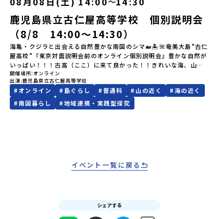
08月08日(土) 14:00
14:30
〜
ご視聴ください。🎬 [アーカイブ動画を視聴する]YouTube：
メールアドレスの変更をご希望の場合は下記の地域みらい留学公式
https://youtu.be/Yt8nd04aNgA?si=e5erbspvwz5O8_uF
鹿児島県立古仁屋高等学校 個別説明会
LINEよりご連絡をお願いします。※受信制限設定をしていると、通
【STEP 2】プログラム説明会〜「標津町」の内容をもっと知りした
知メールをお受け取りいただけません。その場合は、
い方へ〜全体説明を聞いたうえで、「プログラムで何をするの？」
（8/8 14:00〜14:30）
「@miratabi.jp」からのメールを受信できるよう設定をお願いいた
「どんなまちなの？」という疑問にお答えする詳細配信です。2泊3
します。※結果に関する個別のお問合せにはお答えしておりません
海亀・クジラと出会える自然豊かな南国のシマ🐋🏝🌺奄美大島”古仁
日のプログラムの中身をお伝えします。日時：6月10日(水) 19：
ので、ご了承ください。・お申し込みについてお申込はお一人様1回
屋高校”『東京対面説明会前のオンライン個別説明会』豊かな自然が
00〜20：00内容：どんなところ？プログラム詳細解説、質疑応答紹
限りです。PC・スマートフォンからお申込ください。申込後の内容
いっぱい！！！古高（ここ）に来て良かった！！きれいな海、山に
介地域：鹿児島県出水市・出水工業高校/北海道標津町/岩手県八幡
変更はできません。お申込時は、メールアドレスの入力間違いにご
開催場所
オンライン
囲まれた鹿児島県の離島「古仁屋高校」人のあたたかさに触れ、自
平市/愛媛県鬼北町＊4つの地域のプログラムを1時間でぎゅっとお届
出演
鹿児島県立古仁屋高等学校
注意ください。・宿泊について１室に複数(同性2～4名程度)で宿泊
立の心を学び、シマに貢献していきたいそんな気持ちを持った仲間
けします。お申し込み：https://c-mirai.jp/events/064069お気
#
オンライン
#
島ぐらし
#
普通科
#
山の近く
#
海の近く
いただく予定です。・食事アレルギー対応について個別の詳細なア
たちと一緒に学び成長しませんか？？皆さんと個別説明会でゆっく
軽にどうぞ！「はじめての一人旅だけど大丈夫？」「どんな体験が
レルギー対応希望にはお応えしかねる場合がございます。対応が必
りお話しできるのを楽しみにお待ちしております ♪
#
南国暮らし
#
地域連携・実践型探究
できるの？」そんな保護者様の不安や、中学生のみなさんの素朴な
要な場合は必ず事前にご相談ください。・参加取消や急遽参加でき
疑問にスタッフが直接お答えします。チャットでの質問も可能です
なくなった場合について参加決定後の参加お取り消しはご遠慮下さ
ので、ぜひご自宅からリラックスしてご参加ください。▼お申し込
い。やむを得ないお取り消しの場合はお早めに事務局までご連絡く
み前に必ずご確認ください・参加規約への同意プログラムへの参加
ださい。・キャンセルポリシーやむを得ない参加お取り消しの場
申し込みいただく前に、「お申し込みに関する各規約」への同意が
合、以下のルールに沿って対応させていただきます。ご了承くださ
必須となります。ご確認ください。・抽選による参加者決定につい
い。プログラム開催日の前日＜8月2日＞から、【キャンセルのご連
てお申込みいただいた方の中から抽選の上、締め切り日から1週間を
イベント一覧に戻る
絡日：お支払いいただく旅行代金】・21日目にあたる日以前：無
目途に、お申し込み時に記入いただいたメールアドレス宛に「当選
料・20日目-8日目：20％・7日目-2日目：30％・プログラム開始日
／落選メール」をお送りいたします。当選者は、メールに記載され
の前日：40％・プログラム開始日当日：50％・ご連絡無しでの不参
た「当選確認フォーム」に３日以内に回答いただき、確認フォーム
加またはプログラム開始後の解除：100％・催行中止について天候な
の提出をもって参加確定とさせていただきます。当選確認フォーム
どの状況等によって開催を見合わせる可能性があります。その場合
シェアする
の期日までにご回答いただけない場合は、当選を取り消しとさせて
は原則、開催日1週間前までにご連絡いたします。又、最少催行人数
いただきます。当選取り消しがあった場合は、繰り上げ当選者へご