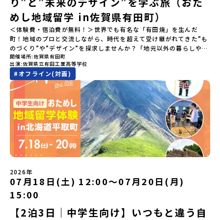
り”と”未来のデザイン”を学ぶ旅（おた
さいね😊▶︎全体説明会のアーカイブはこちら（アーカイブを視聴す
る）YouTube：https://youtu.be/Yt8nd04aNgA?
めし地域留学 in佐賀県有田町）
si=e5erbspvwz5O8_uF【アーカイブ内容】・おためし地域留学の
＜体験費・宿泊費が無料！＞世界でも有名な「有田焼」を生んだ
魅力・メリット・2026年度、日本全国20以上の対象地域について・
町！地域のプロと交流しながら、時代を超えて受け継がれてきた”も
安心のサポート体制・質疑応答※各地域の詳細なプログラムは、以
のづくり”や”デザイン”を探求しませんか？「地元以外の暮らしや文
下の【STEP2】個別説明会にて紹介しています。ーーーーーーーー
開催場所
佐賀県有田町
化が気になる。いつか留学してみたい！」「豊かな自然と伝統文
ーーーーーーーーーーーーーーーー💡疑問も不安もワクワクに変え
出演
佐賀県立有田工業高等学校
化、町並みに興味がある！」「ものづくりやきれいなデザインが好
る！2つのステップ知りたいことに合わせて、2つの説明会をご活用
#
オフライン(対面)
き！」そんな中学生のみなさんにおすすめ！「おためし地域留学体
ください！【STEP1】全体オンライン説明会の視聴（☆上の動画で
験」は、日本全国約200の高校と連携し、地域の枠を超えて学校生活
いつでも視聴可能です） 〜まずは「おためし地域留学」を知りたい
を送る「地域みらい留学」をプチ体験できるプログラムです。はじ
方へ〜プログラムの全体像や魅力、サポート体制について解説しま
めてのひとり旅でも安心！現地でもスタッフがしっかりとサポート
す。 【STEP2】個別プログラム説明会（☆順次ページを公開しま
いたします。今回のフィールドは「佐賀県有田町（ありたちょ
す）〜「地域別のプログラム」を具体的に知りたい方へ〜 「現地で
う）」佐賀県の西部にある有田町は、江戸時代から400年以上続く
は何をするの？」という疑問にお答えする説明会です。その場所な
「窯業（ようぎょう）」の町。 窯（かま）で粘土を焼いてつくるも
らではのプログラムをたっぷりお伝えします！🚩現在公開中の個別
のづくりが、この町の文化として今も受け継がれています。世界で
説明会はこちらから（順次公開予定）【5/7(木)】北海道平取町
も知られる「有田焼」は、この窯業の中から生まれました。長い歴
【5/8(金)】熊本県芦北町▼おためし地域留学の情報▼おためし地域
史の中で積み重ねられてきた技術や工夫、そして“つくる人の想
留学の情報紹介ページ👉【こちらをクリック】「おためし地域留学
い”が、この町には残っています。また、文化施設が「日本遺産」や
体験」のプログラム開催情報を公式LINEにて配信中！ぜひご登録く
2026年
「日本の20世紀遺産」に認定されるなど日本を代表する伝統工芸の
07月18日(土) 12:00〜07月20日(月)
ださい♪気になることや不安な点は、LINEから気軽にご相談くださ
町です。さらに、有田町には「日本の棚田百選」に選ばれた「岳の
い。👉 【LINE登録はこちら】
15:00
棚田（たなだ）」や「名水百選」や「水源の森百選」に選ばれた
「竜門峡（りゅうもんきょう）」など、思わず立ち止まりたくなる
【2泊3日｜中学生向け】いつもと違う自
ような自然も広がり、歴史・文化・自然が重なり合う、“本物”に出