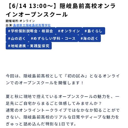
【6/14 13:00〜】隠岐島前高校オンラ
会員登録
MYページログイン
インオープンスクール
開催場所
オンライン
出演
島根県立隠岐島前高等学校
#
学校個別説明会・相談会
#
オンライン
#
島ぐらし
#
山の近く
#
めずらしい学科・コース
#
海の近く
#
地域連携・実践型探究
今回は、隠岐島前高校として『初の試み』となるオンライ
ンでのオープンスクールを開催します！
夏と秋に現地で控えているオープンスクールの魅力を、一
足先にご自宅からまるごと体感してみませんか？
通常のオンライントークライブではなかなか知ることがで
きない、隠岐島前高校のリアルな日常やディープな魅力を
ぎゅっと詰め込んだ特別な1日です。