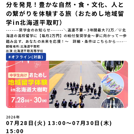
分を発見！豊かな自然・食・文化、人と
会える場所です。そんな歴史・文化が豊かな佐賀県有田町で実際に
町を歩きながら学ぶフィールドワークをしたり、有田焼づくりに関
の繋がりを体験する旅（おためし地域留
わる職人、町で暮らすプロデザイナー、地元の高校で学ぶ生徒など
と交流しながら「伝統的なものづくり」や「未来のデザイン」を一
学in北海道平取町）
緒に探求できます。ただ体験するだけじゃなくて、 “どうしてこの形
-------奨学金のお知らせ-------＼返還不要・3年間最大72万／💡北
なんだろう？” “自分だったらどんなデザインにする？” そんなふう
海道の高校留学に【毎月2万円】の給付型奨学金～夢に向かって一歩
に考える時間も、このプログラムの大切なポイントです。ここで出
踏み出す、あなたの未来を応援！～ 詳細・条件はこちらから------
会う人や体験が、自分の「好き」や「未来」につながるかもしれま
開催場所
北海道平取町
---------------------------＜体験費・宿泊費が無料＞累計3,000万
せん。この町でしかできない、ちょっと特別な体験を、ぜひ楽しん
出演
北海道平取高等学校
部以上販売された大人気マンガ「ゴールデンカムイ」の実写版映画
でみませんか？体験のおすすめポイント体験プログラム内容（予
#
オフライン(対面)
に登場する町！北海道の「アイヌ文化継承の地」で自然や食を体験
定）＜１日目＞（PM）「オリエンテーション・自己紹介ワーク」
してみませんか？「地元以外の地域の暮らしが気になる。いつか留
「有田工業高校見学」 -陶芸技術をまなぶ！「セラミック科」のま
学してみたい！」「アイヌ文化の歴史や、マンガに登場する世界を
なび場を体験 -デザインセンスをまなぶ！「デザイン科」のまなび
自分の手で探求したい！」「自然が好きでもっと触れてあそびた
場を体験「フィールドワーク」 -有田の歴史ある名所巡り -有田
い！」そんな中学生のみなさんにおすすめ！「おためし地域留学体
の歴史的な町並みを体感する「有田焼絵付けアクティビティ」 -職
験」は、日本全国約200の高校と連携し、地域の枠を超えて学校生活
人さんからまなぶ！有田焼伝統の「絵付け」体験ワークショップ
を送る「地域みらい留学」をプチ体験できるプログラムです。はじ
（協力：clay studio）「みんなで楽しもう！BBQ」 -BBQづく
めてのひとり旅でも安心！現地でもスタッフがしっかりとサポート
り -仲間や地元の高校生、町の大人たちと交流・対話＜２日目＞
いたします。今回のフィールドは「北海道平取町（びらとりちょ
（AM）「1日目の振り返り」「ワークショップ」 -ゲスト講師によ
う）」北海道の南に位置する平取町（びらとりちょう）。壮大な自
るワークショプ「全体の振り返りワーク」 -みんなで振り返り対話
然と「アイヌ文化」が継承されている町として広く知られていま
（PM）「ランチ/お土産タイム」解散※天候の状況や参加人数によ
2026年
す。町名の「平取（びらとり）」は、アイヌ語「ピラ・ウトゥル」
07月28日(火) 13:00〜07月30日(木)
ってプログラムを変更する場合がございます。参加概要【開催場
（崖の間を意味）という言葉から名付けられました。見上げるほど
所】佐賀県 有田町（ありたちょう）【実施日程】7月4日（土）〜7
15:00
大きな山々が連なる「幌尻岳（ぽろしりだけ）」の景色は絶景！日
月5日（日）※参加が確定した方には6月5日（金） 18:30～20:00に