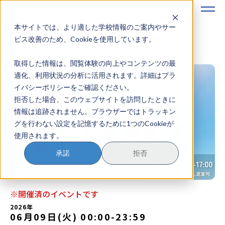
本サイトでは、より適した学校情報のご案内やサー
地域みらい留学のすすめかた
ビス改善のため、Cookieを使用しています。
取得した情報は、閲覧体験の向上やコンテンツの最
地域みらい留学とは
適化、利用状況の分析に活用されます。詳細はプラ
イバシーポリシーをご確認ください。
学校を探す
拒否した場合、このウェブサイトを訪問したときに
情報は追跡されません。ブラウザーではトラッキン
イベントを探す
グを行わない設定を記憶するために1つのCookieが
使用されます。
おためし地域留学
承諾
拒否
マガジン
奨学金について
※開催済のイベントです
2026年
06月09日(火) 00:00
-
23:59
？
イベント参加方法