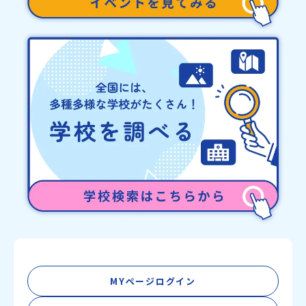
又、最少催行人数に達しなかった場合は、開催日3週間前までに催行
中止の旨をメールにてご連絡いたします。・よくあるご質問その
他、よくあるご質問についてはこちらをご確認ください。運営団体
について＜プログラム主催：一般財団法人地域・教育魅力化プラッ
トフォーム＞「意志ある若者にあふれる持続可能な地域・社会をつ
くる」というビジョンを掲げ、2017年3月に島根県に設立した教育
事業団体です。日本全国約200の高校と連携しながら、中学卒業後に
地域の枠を越えて生徒一人ひとりの夢や価値観に合った地域・学校
で1〜3年間過ごすことができるシステム「地域みらい留学」をはじ
めとした、教育事業や地域活性モデルをつくり続けています。名
称：一般財団法人地域・教育魅力化プラットフォーム設 立：2017
年3月代表者：岩本 悠所在地：〒690-0842 島根県松江市東本町二
丁目25-6 みらいBASE2階 その他所在地公式HP：http://c-
platform.or.jp/お問い合わせ先担当：小川・小原E-mail：
info@miratabi.jp「おためし地域留学体験」のプログラム開催情報
を公式LINEにて配信中！ぜひご登録ください♪地域みらい留学公式
LINE
MYページログイン