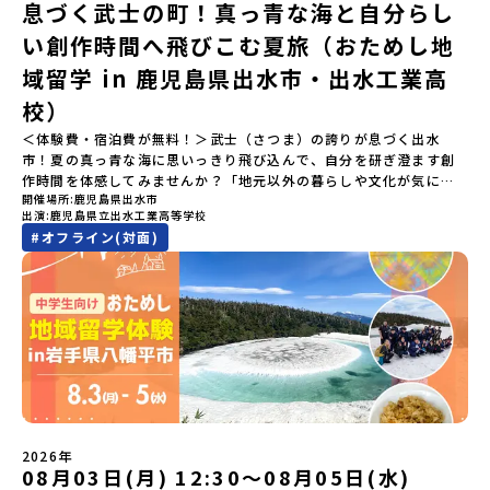
息づく武士の町！真っ青な海と自分らし
北海道平取町（びらとりちょう）【実施日程】7月18日(土)～7月20
あった場合は、繰り上げ当選者へご連絡させていただきます。登録
へと繋がっています。 「宇宙版シリコンバレー」の実現を目指し、
日(月祝)※参加が確定した方には6月3日(水) 18：30～20：00に
メールアドレスの変更をご希望の場合は下記の地域みらい留学公式
国内外の宇宙関連企業が集まる宇宙港「北海道スペースポート」の
い創作時間へ飛びこむ夏旅（おためし地
「参加者向け事前オンライン研修」をご案内する予定です。必ず参
LINEよりご連絡をお願いします。※受信制限設定をしていると、通
整備が進められています。 この未来への挑戦の精神は、民間企業に
域留学 in 鹿児島県出水市・出水工業高
加をお願いします。【集合場所・時間】7月18日(土) 12：00 新千歳
知メールをお受け取りいただけません。その場合は、
よる日本初のロケット打ち上げ成功という形で実を結び、世界有数
空港※12：00までに新千歳空港に到着する便で手配ください。【解
「@miratabi.jp」からのメールを受信できるよう設定をお願いいた
のロケット発射場の適地として全国・アジア各国からも大きな注目
校）
散場所・時間】7月20日(祝月) 15：00頃 新千歳空港※16：00以降
します。※結果に関する個別のお問合せにはお答えしておりません
を集めています 今回は、そんな大樹町の過去から未来へ繋がるフロ
に新千歳空港を出発する便で手配ください。【対象】中学2年生、中
＜体験費・宿泊費が無料！＞武士（さつま）の誇りが息づく出水
ので、ご了承ください。・お申し込みについてお申込はお一人様1回
ンティアスピリッツに触れるアクティビティへ出発！農業からロケ
学3年生【宿泊先】ゲストハウス ヤント※ドミトリータイプの2段ベ
市！夏の真っ青な海に思いっきり飛び込んで、自分を研ぎ澄ます創
限りです。PC・スマートフォンからお申込ください。申込後の内容
ットまで本物の現場を体感し、他では味わえない体験を五感をフル
ッド（1室2～4名）で宿泊いただく予定です。【旅行代金】無料※旅
作時間を体感してみませんか？「地元以外の暮らしや文化が気にな
変更はできません。お申込時は、メールアドレスの入力間違いにご
につかって楽しむことができます🎵大樹高校は、農業から宇宙まで
行代金に含まれる費用のうち、以下の内容が無料となります・宿泊
開催場所
鹿児島県出水市
る。いつか留学してみたい！」「自分の進学や将来の可能性をもっ
注意ください。・宿泊について１室に複数(同性2～4名程度)で宿泊
「町のぜんぶが教科書」！大樹高校の学びは、ただ教室の机に座っ
出演
鹿児島県立出水工業高等学校
費（2泊分）・プログラム内のアクティビティ・体験費用・一部の食
とひらきたい！」「ものづくりや工業高校に興味がある！」そんな
いただく予定です。・食事アレルギー対応について個別の詳細なア
ているだけではありません！農業や漁業から、最先端の宇宙科学ま
#
オフライン(対面)
事代※以下の費用は参加者のご負担となります・集合場所までの往
中学生のみなさんにおすすめ！「おためし地域留学」は、日本全国
レルギー対応希望にはお応えしかねる場合がございます。対応が必
で「町のぜんぶが教科書」 です。先輩たちは「地域探究」の授業
復交通費・お土産代や自由時間の個人飲食費などの個人的費用【募
約200の高校と連携し、地域の枠を超えて学校生活を送る「地域みら
要な場合は必ず事前にご相談ください。・参加取消や急遽参加でき
や、放課後の「地域探究サークル」を通して、学校の外へどんどん
集人数】最大10名（お申し込み多数の場合は抽選の上決定）【参加
い留学」をプチ体験できるプログラムです。はじめてのひとり旅で
なくなった場合について参加決定後の参加お取り消しはご遠慮下さ
飛び出し町の人たちと一緒にリアルな課題解決にチャレンジしてい
者決定】お申し込み多数の場合は、締め切り後1週間を目途に当落結
も安心！現地でもスタッフがしっかりとサポートいたします。今回
い。やむを得ないお取り消しの場合はお早めに事務局までご連絡く
ます。そんな先輩たちとの交流がきっと「未来の自分」のヒントが
果をご連絡いたします。【申し込み受付締切】4月30日(木)12：00
のフィールドは「鹿児島県 出水市（いずみし）出水工業高校」出水
ださい。・キャンセルポリシーやむを得ない参加お取り消しの場
見つかるはず！ あたたかい町の人たちや先輩たちとの出会いが待っ
から 5月14日(木) 12：00まで疑問も不安もワクワクに変える！「お
市（いずみし）は、鹿児島県の玄関口にあるまち。ここでしか見ら
合、以下のルールに沿って対応させていただきます。ご了承くださ
ている北海道大樹町へ、あなたの世界をグッと広げる特別な旅に出
ためし地域留学」ステップアップ説明会プログラムの内容を詳しく
れない景色と、地元の人たちがずっと大切にしてきたものがありま
い。プログラム開催日の前日＜7月3日＞から、【キャンセルのご連
発しませんか？ 体験のおすすめポイント体験プログラム内容（予
知りたい方や、お申し込みを迷われている方向けにZoomでのオン
す。400年前から続く「武士の道」を歩く昔、武士たちがまちを守る
絡日：お支払いいただく旅行代金】・21日目にあたる日以前：無
定）＜１日目＞（PM）「オリエンテーション・自己紹介ワーク」
ライン配信を行います。知りたい情報のレベルに合わせて、以下の2
ために築いた「出水麓（いずみふもと）武家屋敷群」。今も残る約
料・20日目-8日目：20％・7日目-2日目：30％・プログラム開始日
「大樹町の自然を満喫」 -先人の知恵と夢を体験「砂金堀」 -川
つのステップをご活用ください。【STEP 1】全体オンライン説明会
150軒のお屋敷のほとんどに、今も人が住んでいます。400年前の武
の前日：40％・プログラム開始日当日：50％・ご連絡無しでの不参
遊び「1日を振り返るーみんなで体験シェア」＜2日目＞（AM）「大
（アーカイブ動画を公開中！）〜まずは「おためし地域留学」を知
士が歩いた道を、自分の足で歩く。まるで、まち全体がタイムカプ
加またはプログラム開始後の解除：100％・催行中止について天候な
樹高校見学・寮見学」 -大樹高校の特徴を知る学校体験 -高校生
2026年
りたい方へ〜日本全国20以上の地域から選んで参加できる「おため
セル。真っ青な海へダイブ！目の前に広がる八代海（やつしろか
08月03日(月) 12:30〜08月05日(水)
どの状況等によって開催を見合わせる可能性があります。その場合
との対話「大樹町の魅力を体験①」 -大樹町ならではのランチ＆ス
し地域留学」の魅力を凝縮したアーカイブ動画をご覧いただけま