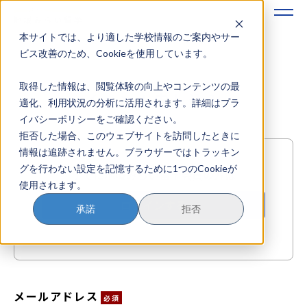
本サイトでは、より適した学校情報のご案内やサー
地域みらい留学のすすめかた
ビス改善のため、Cookieを使用しています。
取得した情報は、閲覧体験の向上やコンテンツの最
地域みらい留学とは
イベント申し込み
適化、利用状況の分析に活用されます。詳細はプラ
イバシーポリシーをご確認ください。
学校を探す
拒否した場合、このウェブサイトを訪問したときに
情報は追跡されません。ブラウザーではトラッキン
イベントを探す
グを行わない設定を記憶するために1つのCookieが
すでに地域みらい留学会員の方は
使用されます。
おためし地域留学
ログインする
承諾
拒否
マガジン
奨学金について
メールアドレス
必須
？
イベント参加方法