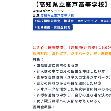
【高知県立室戸高等学校
開催場所
オンライン
出演
高知県立室戸高等学校
#
学校個別説明会・相談会
#
オンライン
#
学び
#
地域連携・実践型探究
ときめく国際交流！【高知/室戸高校】16:00~1
個別対応：海外留学、ジオパーク、寮、進路
対象：
・国際交流に興味のある方
・少人数の中で自分の個性を伸ばしたい方
・豊かな自然環境（ユネスコ世界ジオパーク
・自分の興味のある科目を選択したい方
・
ジオパークを活かした探究学習に興味のあ
・多様な進路の中から、自分の進む道を決め
・女子硬式野球への入部を考えている方
説明会概要：