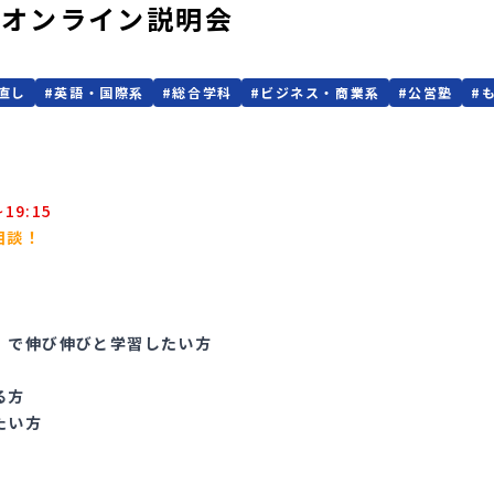
】オンライン説明会
直し
#
英語・国際系
#
総合学科
#
ビジネス・商業系
#
公営塾
#
9:15
相談！
）で伸び伸びと学習したい方
る方
たい方