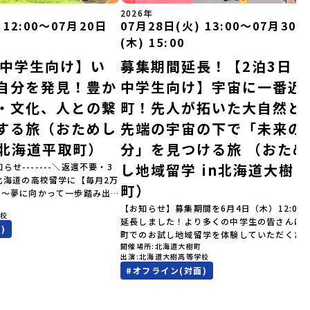
2026年
 12:00〜07月20日
07月28日(火) 13:00〜07月30日
(木) 15:00
｜中学生向け】い
募集期間延長！【2泊3日｜
自分を発見！豊か
中学生向け】宇宙に一番近
・文化、人との繋
町！先人が拓いた大自然と
する旅（おためし
先端の宇宙の下で「未来の
n北海道平取町）
分」を見つける旅 （おため
し地域留学 in北海道大樹
知らせ-------＼返還不要・3
北海道の高校留学に【毎月2万
町）
金～夢に向かって一歩踏み出
町
を応援！～ 詳細・条件はこち
【お知らせ】募集期間を6月4日（木）12:00
学校
--------------------＜体験
延長しました！より多くの中学生の皆さんに
)
累計3,000万部以上販売され
町でのお試し地域留学を体験していただくた
ゴールデンカムイ」の実写版映
開催場所
北海道大樹町
受付期間を延長して応募をお待ちしておりま
出演
北海道大樹高等学校
北海道の「アイヌ文化継承の
「申し込みのタイミングを逃してしまった」
#
オフライン(対面)
体験してみませんか？「地元以
う方も、この機会にぜひ一歩踏み出してみま
が気になる。いつか留学してみ
か？※都合により締め切りを早める場合がご
文化の歴史や、マンガに登場す
ます。お早目にご応募ください！-------------