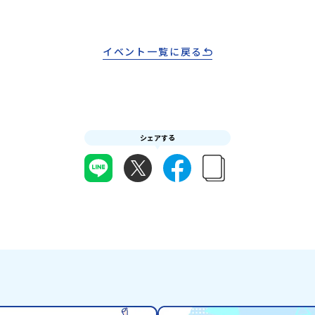
る世界を自分の手
ない、
域みらい留学」をプチ体験できるプログラムで
でもっと触れてあ
」でフ
す。はじめてのひとり旅でも安心！現地でもスタ
なさんにおすすめ
れた
ッフがしっかりとサポートいたします。今回のフ
は、日本全国約20
初めま
ィールドは「佐賀県有田町（ありたちょう）」佐
イベント一覧に戻る
超えて学校生活を
ら「新
賀県の西部にある有田町は、江戸時代から400年
体験できるプログ
えた
以上続く「窯業（ようぎょう）」の町。 窯（か
でも安心！現地で
合！地
ま）で粘土を焼いてつくるものづくりが、この町
トいたします。今
ば、た
の文化として今も受け継がれています。世界でも
町（びらとりちょ
費・体
知られる「有田焼」は、この窯業の中から生まれ
取町（びらとりち
ての一
ました。長い歴史の中で積み重ねられてきた技術
文化」が継承され
りサポ
シェアする
や工夫、そして“つくる人の想い”が、この町に
ます。町名の「平
ーーー
は残っています。また、文化施設が「日本遺産」
「ピラ・ウトゥル
体オン
や「日本の20世紀遺産」に認定されるなど日本
から名付けられま
月22
を代表する伝統工芸の町です。さらに、有田町に
が連なる「幌尻岳
けま
は「日本の棚田百選」に選ばれた「岳の棚田（た
景！日本一の広さ
なく不
なだ）」や「名水百選」や「水源の森百選」に選
や、和牛がのんび
はず💡
ばれた「竜門峡（りゅうもんきょう）」など、思
流に選ばれたこと
さいね
わず立ち止まりたくなるような自然も広がり、歴
ぐ「沙流川（さる
アーカ
史・文化・自然が重なり合う、“本物”に出会え
とのできない圧倒
る場所です。そんな歴史・文化が豊かな佐賀県有
ができます。さら
田町で実際に町を歩きながら学ぶフィールドワー
ね）とも縁が深い
内容】・
クをしたり、有田焼づくりに関わる職人、町で暮
った神社や公園な
6年
らすプロデザイナー、地元の高校で学ぶ生徒など
の歴史を交差する
・安心