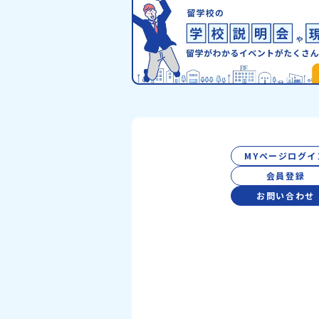
のサポート体制・質疑応答※各地域の詳細
グラムは、以下の【STEP2】個別説明会
介しています。ーーーーーーーーーーーー
ーーーーーーーーー💡疑問も不安もワク
える！2つのステップ知りたいことに合わ
2つの説明会をご活用ください！【STEP
オンライン説明会の視聴（☆上の動画でい
視聴可能です） 〜まずは「おためし地域
を知りたい方へ〜プログラムの全体像や魅
ポート体制について解説します。 【STEP
別プログラム説明会（☆順次ページを公開
MYページログイ
す）〜「地域別のプログラム」を具体的に
い方へ〜 「現地では何をするの？」とい
会員登録
にお答えする説明会です。その場所ならで
お問い合わせ
ログラムをたっぷりお伝えします！🚩現
の個別説明会はこちらから（順次公開予定
【5/7(木)】北海道平取町【5/8(金)】熊
町▼おためし地域留学の情報▼おためし地
の情報紹介ページ👉【こちらをクリック
ためし地域留学体験」のプログラム開催情
式LINEにて配信中！ぜひご登録ください
なることや不安な点は、LINEから気軽に
ください。👉 【LINE登録はこちら】