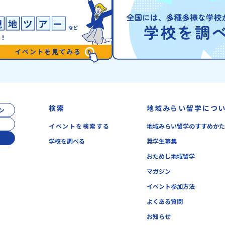
と交流しながら「伝統的なものづくり」や「未来
北の大地で育まれ
なプロ
のデザイン」を一緒に探求できます。ただ体験す
ヌ」の文化は北海
にて紹
るだけじゃなくて、 “どうしてこの形なんだろ
住民族である「ア
ーーー
う？” “自分だったらどんなデザインにする？”
れてきた文化です
ワクに変
そんなふうに考える時間も、このプログラムの大
「アイヌ語」や、
せて、
切なポイントです。ここで出会う人や体験が、自
宿ると考える「精
1】全体
分の「好き」や「未来」につながるかもしれませ
などに踊られる「
つでも
ん。この町でしかできない、ちょっと特別な体験
刺繍（ししゅう）
留学」
を、ぜひ楽しんでみませんか？体験のおすすめポ
クな文化が存在し
力、サ
イント体験プログラム内容（予定）＜１日目＞
まわりに存在する
2】個
（PM）「オリエンテーション・自己紹介ワー
の道具のうち、人
しま
ク」「有田工業高校見学」 -陶芸技術をまな
検索
地域みらい留学につ
ン
いるものを「カム
知りた
ぶ！「セラミック科」のまなび場を体験 -デザ
分たちを見守って
う疑問
インセンスをまなぶ！「デザイン科」のまなび場
イベントを検索する
地域みらい留学のすすめか
な動植物や、暮ら
はのプ
を体験「フィールドワーク」 -有田の歴史ある
して雄大な山や川
在公開中
学校を調べる
奨学生募集
名所巡り -有田の歴史的な町並みを体感する
この文化と精神性
）
「有田焼絵付けアクティビティ」 -職人さんか
おためし地域留学
「ゴールデンカムイ
本県芦北
らまなぶ！有田焼伝統の「絵付け」体験ワークシ
売され、2026年
域留学
マガジン
ョップ（協力：clay studio）「みんなで楽しも
など注目を集めて
】「お
う！BBQ」 -BBQづくり -仲間や地元の高校
イベント参加方法
もアイヌ文化に触
報を公
生、町の大人たちと交流・対話＜２日目＞
ぶたに）コタン」
♪気に
よくある質問
（AM）「1日目の振り返り」「ワークショッ
食などを体感する
ご相談
プ」 -ゲスト講師によるワークショプ「全体の
わってみてください
お知らせ
振り返りワーク」 -みんなで振り返り対話
来の自分をイメー