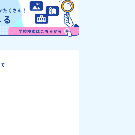
た「アイヌ文化」とは？「アイ
な町です。酪農を主体とした農業や漁業、林
道を中心とした北部周辺で、先
盛んであると同時に、「宇宙に一番近い町」
イヌ民族」によって大切に育ま
て航空宇宙産業の誘致を進めるユニークな顔
。日本語とは異なる響きを持つ
っています 。見上げるほど大きな山々が連な
自然界のあらゆる物に「魂」が
「日高山脈（ひだかさんみゃく）」の絶景！
神文化」、祭りや家庭での行事
ちがのんびりと過ごす放牧地や、海が見える
古式舞踊」、独特の文様による
い温泉。日本一の清流に選ばれたこともある
、木彫り等の工芸など、ユニー
舟川（れきふねがわ）」。 他の地域では見る
ます。アイヌ文化では、人間の
とのできない圧倒的スケールの自然と、新し
生き物や自然のチカラ、暮らし
業が交差する瞬間を肌で体感できる町です。
間にとって大切な役割を持って
大地で脈々と受け継がれる 「フロンティアス
いて
イ」と呼んでいます。いつも自
リッツ」を体感！ 「フロンティアスピリッツ
くれているもの、例えば、身近
（開拓者精神）」は、大樹町の開拓時代から
た
しに欠かせない火、水、風、そ
の間で大切に受け継がれてきた精神です。ど
などもすべて「カムイ」です。
困難な状況にも真っ向から立ち向かい、未知
をテーマにした大人気マンガ
域へ夢を追って挑戦し続ける姿勢や、手つか
」は、累計3000万部以上販
大自然の中で一攫千金の夢を抱いて熱中した
3月に映画の続編も公開される
金掘り」、自らの手で広大な大地を切り拓い
います。今回は、平取町の中で
た農業や漁業の歴史など、夢を追う人々が集
れることのできる「二風谷（に
他の町にはない風土が存在します。大樹町で
へ出発！アイヌの家や暮らし、
このフロンティアスピリッツが現在、「北海
ことができます。ぜひ現地で味
小さな町から宇宙を目指す」という新たな夢
🎵（写真撮影：志鎌康平）未
繋がっています。 「宇宙版シリコンバレー」
ジする。地元の高校生との特別