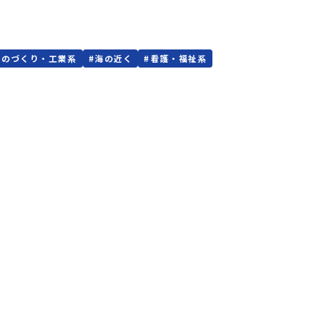
ものづくり・工業系
#
海の近く
#
看護・福祉系