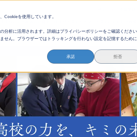
イベント参加方法
会員登録
？
Cookieを使用しています。
のすすめかた
地域みらい留学とは
学校を探す
イベントを探す
おためし地域
の分析に活用されます。詳細はプライバシーポリシーをご確認ください
ません。ブラウザーではトラッキングを行わない設定を記憶するために
承諾
拒否