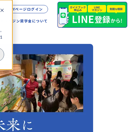
MYページログイン
留学
マガジン
奨学金について
。
1