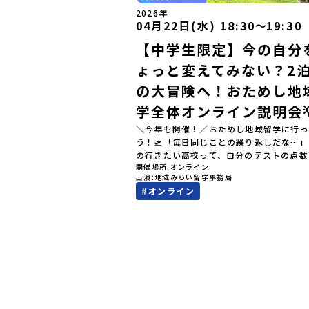
2026年
04月22日(水) 18:30
〜
19:30
【中学生限定】今の自分
ょっと変えてみない？2泊
の大冒険へ！おためし地
学全体オンライン説明会
＼今年も開催！／おためし地域留学に行っ
う！🛫「毎日同じことの繰り返しだな…
の行きたい高校って、自分のテストの点数
開催場所
オンライン
値）で決めるしかないのかな？」スマホを
出演
地域みらい留学事務局
ら、進路にモヤモヤしているそこのあなた
#
オンライン
テストの点数ではなく、あなたの「ワクワ
自分軸）」で進路を選ぶ。そんな新しい選
が、「地域みらい留学」です。「でも、い
知らない土地の高校に進学するなんて不安
んな人のために、2泊3日で気軽にプチ体
る【おためし地域留学】の魅力を凝縮した
イン説明会のアーカイブ（録画）を公開中
✨＼🔥ここがすごい！🔥／おためし地域留
のワクワク🔥🔥 ①スマホじゃわからない