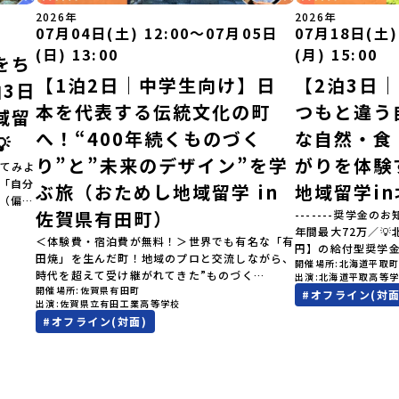
2026年
2026年
07月04日(土) 12:00〜07月05日
07月18日(土)
(日) 13:00
(月) 15:00
をち
【1泊2日｜中学生向け】日
【2泊3日
3日
本を代表する伝統文化の町
つもと違う
域留
へ！“400年続くものづく
な自然・食

り”と”未来のデザイン”を学
がりを体験
てみよ
」「自分
ぶ旅（おためし地域留学 in
地域留学i
（偏差
佐賀県有田町）
-------奨学金のお
見なが
年間最大72万／
へ！👀
＜体験費・宿泊費が無料！＞世界でも有名な「有
円】の給付型奨学
ク（＝
田焼」を生んだ町！地域のプロと交流しながら、
開催場所
北海道平取
す、あなたの未来
択肢
時代を超えて受け継がれてきた”ものづく
出演
北海道平取高等
らから-------------
きなり
開催場所
佐賀県有田町
り”や”デザイン”を探求しませんか？「地元以外
#
オフライン(対面
費・宿泊費が無料＞
…」そ
出演
佐賀県立有田工業高等学校
の暮らしや文化が気になる。いつか留学してみた
た大人気マンガ「
験でき
#
オフライン(対面)
い！」「豊かな自然と伝統文化、町並みに興味が
画に登場する町！
オンラ
ある！」「ものづくりやきれいなデザインが好
地」で自然や食を
です！
き！」そんな中学生のみなさんにおすすめ！「お
外の地域の暮らし
学 3つ
ためし地域留学体験」は、日本全国約200の高校
たい！」「アイヌ
「圧倒
と連携し、地域の枠を超えて学校生活を送る「地