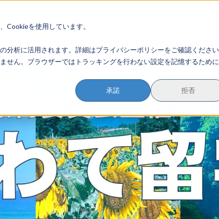
イベント参加方法
会員登録
？
Cookieを使用しています。
のすすめかた
地域みらい留学とは
学校を探す
イベントを探す
おためし地域
の分析に活用されます。詳細はプライバシーポリシーをご確認ください
ません。ブラウザーではトラッキングを行わない設定を記憶するために
承諾
拒否