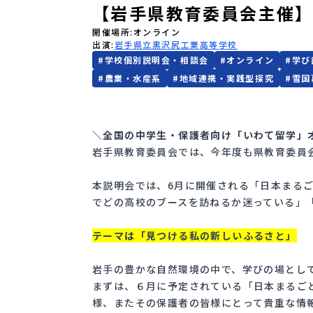
【岩手県教育委員会主催
開催場所
オンライン
出演
岩手県立黒沢尻工業高等学校
#
学校個別説明会・相談会
#
オンライン
#
学び
#
農業・水産系
#
地域連携・実践型探究
#
雪国
＼全国の中学生・保護者向け「いわて留学」
岩手県教育委員会では、今年度も県教育委員
本説明会では、6月に開催される「日本まる
でどの高校のブースを訪ねるか迷っている」
テーマは「見つける私の新しいふるさと」
岩手の豊かな自然環境の中で、学びの場とし
まずは、６月に予定されている「日本まるごと
様、またその保護者の皆様にとって貴重な情