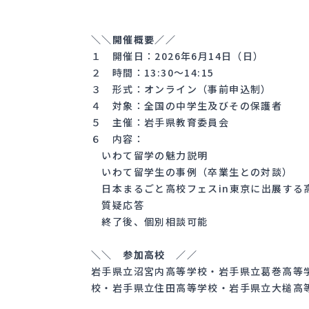
＼＼開催概要／／
１ 開催日：2026年6月14日（日）
２ 時間：13:30〜14:15
３ 形式：オンライン（事前申込制）
４ 対象：全国の中学生及びその保護者
５ 主催：岩手県教育委員会
６ 内容：
いわて留学の魅力説明
いわて留学生の事例（卒業生との対談）
日本まるごと高校フェスin東京に出展する
質疑応答
終了後、個別相談可能
＼＼ 参加高校 ／／
岩手県立沼宮内高等学校・岩手県立葛巻高等
校・岩手県立住田高等学校・岩手県立大槌高