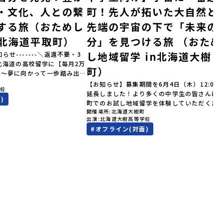
・文化、人との繋
町！先人が拓いた大自然と
する旅（おためし
先端の宇宙の下で「未来の
n北海道平取町）
分」を見つける旅 （おため
し地域留学 in北海道大樹
知らせ-------＼返還不要・3
北海道の高校留学に【毎月2万
町）
金～夢に向かって一歩踏み出
町
を応援！～ 詳細・条件はこち
【お知らせ】募集期間を6月4日（木）12:00
学校
--------------------＜体験
延長しました！より多くの中学生の皆さんに
)
累計3,000万部以上販売され
町でのお試し地域留学を体験していただくた
ゴールデンカムイ」の実写版映
開催場所
北海道大樹町
受付期間を延長して応募をお待ちしておりま
出演
北海道大樹高等学校
北海道の「アイヌ文化継承の
「申し込みのタイミングを逃してしまった」
#
オフライン(対面)
体験してみませんか？「地元以
う方も、この機会にぜひ一歩踏み出してみま
が気になる。いつか留学してみ
か？※都合により締め切りを早める場合がご
文化の歴史や、マンガに登場す
ます。お早目にご応募ください！-------------
で探求したい！」「自然が好き
-----------------------------＼返還不要・3
そびたい！」そんな中学生のみ
間最大72万／💡北海道の高校留学に【毎月2
！「おためし地域留学体験」
円】の給付型奨学金～夢に向かって一歩踏み
0の高校と連携し、地域の枠を
す、あなたの未来を応援！～ 詳細・条件は
送る「地域みらい留学」をプチ
らから-------------------------------------
ラムです。はじめてのひとり旅
----ーーーーーーーーーーーーーーーーーー
もスタッフがしっかりとサポー
ーーーーーーーーーーーー＜体験費・宿泊費