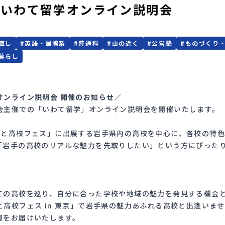
】いわて留学オンライン説明会
直し
#
英語・国際系
#
普通科
#
山の近く
#
公営塾
#
ものづくり
暮らし
オンライン説明会 開催のお知らせ／
会主催での「いわて留学」オンライン説明会を開催いたします。
ごと高校フェス」に出展する岩手県内の高校を中心に、各校の特
「岩手の高校のリアルな魅力を先取りしたい」という方にぴった
ての高校を巡り、自分に合った学校や地域の魅力を発見する機会
高校フェス in 東京」で岩手県の魅力あふれる高校と出逢いま
報をお届けいたします。