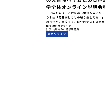
学全体オンライン説明会
＼今年も開催！／おためし地域留学に行っ
う！🛫「毎日同じことの繰り返しだな…
の行きたい高校って、自分のテストの点数
開催場所
オンライン
値）で決めるしかないのかな？」スマホを
出演
地域みらい留学事務局
ら、進路にモヤモヤしているそこのあなた
#
オンライン
テストの点数ではなく、あなたの「ワクワ
自分軸）」で進路を選ぶ。そんな新しい選
が、「地域みらい留学」です。「でも、い
知らない土地の高校に進学するなんて不安
んな人のために、2泊3日で気軽にプチ体
る【おためし地域留学】の魅力を凝縮した
イン説明会のアーカイブ（録画）を公開中
✨＼🔥ここがすごい！🔥／おためし地域留
のワクワク🔥🔥 ①スマホじゃわからない
的な感動」！教科書を読むだけじゃわから
その地域ならではの大自然や歴史を「五感
ル体験！カヌーに乗ったり、伝統文化に触
り、本物の冒険が待っています！🔥 ②「
して」が「一生の友達」に変わる！全国か
しいことに挑戦したい！」「今の自分を変
い！」と思っている同世代の中学生が大集