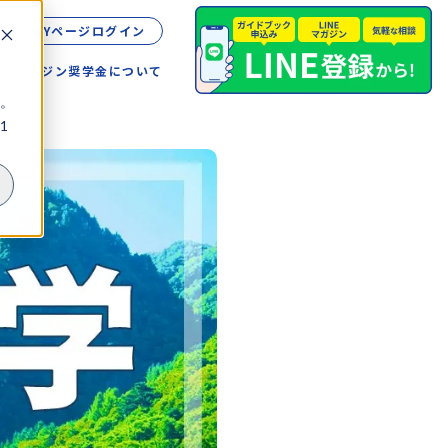
MYページログイン
留学
マガジン
奨学金について
。
1