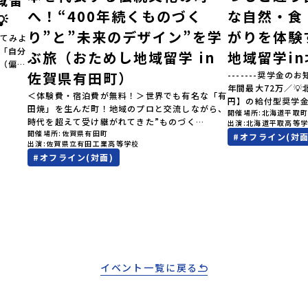
へ！“400年続くものづく
な自然・食

り”と”未来のデザイン”を学
がりを体験
てみよ
」「自分
ぶ旅（おためし地域留学 in
地域留学i
（偏差
佐賀県有田町）
-------奨学金のお
見なが
年間最大72万／
へ！👀
＜体験費・宿泊費が無料！＞世界でも有名な「有
円】の給付型奨学
ク（＝
田焼」を生んだ町！地域のプロと交流しながら、
開催場所
北海道平取
す、あなたの未来
択肢
時代を超えて受け継がれてきた”ものづく
出演
北海道平取高等
らから-------------
きなり
開催場所
佐賀県有田町
り”や”デザイン”を探求しませんか？「地元以外
#
オフライン(対面
費・宿泊費が無料＞
…」そ
出演
佐賀県立有田工業高等学校
の暮らしや文化が気になる。いつか留学してみた
た大人気マンガ「
験でき
#
オフライン(対面)
い！」「豊かな自然と伝統文化、町並みに興味が
画に登場する町！
オンラ
ある！」「ものづくりやきれいなデザインが好
地」で自然や食を
です！
き！」そんな中学生のみなさんにおすすめ！「お
外の地域の暮らし
学 3つ
ためし地域留学体験」は、日本全国約200の高校
たい！」「アイヌ
「圧倒
と連携し、地域の枠を超えて学校生活を送る「地
る世界を自分の手
ない、
域みらい留学」をプチ体験できるプログラムで
でもっと触れてあ
」でフ
す。はじめてのひとり旅でも安心！現地でもスタ
なさんにおすすめ
れた
ッフがしっかりとサポートいたします。今回のフ
は、日本全国約20
初めま
ィールドは「佐賀県有田町（ありたちょう）」佐
イベント一覧に戻る
超えて学校生活を
ら「新
賀県の西部にある有田町は、江戸時代から400年
体験できるプログ
えた
以上続く「窯業（ようぎょう）」の町。 窯（か
でも安心！現地で
合！地
ま）で粘土を焼いてつくるものづくりが、この町