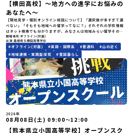
以内に回答いただき、確認フォームの提出をもって参加確定とさせ
【横田高校】～地方への進学にお悩みの
を楽しみ、高校での活動のイメージをもつことができる絶好の機
越えて生徒一人ひとりの夢や価値観に合った地域・学校で1〜3年間
mirai.jp/events/091247お気軽にどうぞ！「はじめての一人旅だ
4,600人の町。東の水平線の奥に見えるのは北方領土の国後島（くな
ていただきます。当選確認フォームの期日までにご回答いただけな
会！この地域でしか味わえない豊かな体験をぜひ楽しんでください
過ごすことができるシステム「地域みらい留学」をはじめとした、
あなたへ～
けど大丈夫？」「どんな体験ができるの？」そんな保護者様の不安
しりとう）、西には世界遺産に認定されている秘境・知床半島（し
い場合は、当選を取り消しとさせていただきます。当選取り消しが
🎵体験のおすすめポイント体験プログラム内容（予定）＜1日目＞
教育事業や地域活性モデルをつくり続けています。名 称：一般財
や、中学生のみなさんの素朴な疑問にスタッフが直接お答えしま
れとこはんとう）、鶴や白鳥など珍しい野鳥の宝庫である野付半島
あった場合は、繰り上げ当選者へご連絡させていただきます。登録
【現地見学・個別オンライン相談について】「選択肢が多すぎて選
（PM）「オリエンテーション」「地熱染色・発電所見学」 -八幡
団法人地域・教育魅力化プラットフォーム設 立：2017年3月代表
す。チャットでの質問も可能ですので、ぜひご自宅からリラックス
（のつけはんとう）をながめることができ、ミルクの里の牧草地が
メールアドレスの変更をご希望の場合は下記の地域みらい留学公式
べない」「そもそも地域への留学ってなに？」それぞれの学校情報
平市の自然を知る -地球のチカラを使ったアートづくり「ペンショ
者：岩本 悠所在地：〒690-0842 島根県松江市東本町二丁目25-6
してご参加ください。▼お申し込み前に必ずご確認ください・参加
広がる牛の酪農（らくのう）もさかんで、海と緑と川の自然と生き
LINEよりご連絡をお願いします。※受信制限設定をしていると、通
はネット検索でも分かりますが、みなさんは地域みらい留学そのも
ンで夕食」「1日目の振り返り」「星空観察」※希望者＜2日目＞
みらいBASE2階 その他所在地公式HP：http://c-platform.or.jp/
規約への同意プログラムへの参加申し込みいただく前に、「お申し
物が豊かな町です！標津町はさらに「鮭（さけ）の聖地」としても
知メールをお受け取りいただけません。その場合は、
開催場所
オフライン(対面)
のをイメージできていますか？地域みらい留学がスタートする前か
（AM）「平舘（たいらだて）高校見学」 -高校生活をイメージし
お問い合わせ先担当：小川・小原E-mail：info@miratabi.jp「お
込みに関する各規約」への同意が必須となります。ご確認くださ
有名。江戸時代には将軍家にも贈られたほどで、今では「日本遺
「@miratabi.jp」からのメールを受信できるよう設定をお願いいた
出演
島根県立横田高等学校
ら県外生を積極的に受け入れてきた横田高校。本校では、これまで
よう「郷土料理・BBQ」 -高校生・地元の方と交流を深める
ためし地域留学体験」のプログラム開催情報を公式LINEにて配信
い。・抽選による参加者決定についてお申込みいただいた方の中か
産」に登録されています。一万年前から続く伝統的な「鮭」の産業
します。※結果に関する個別のお問合せにはお答えしておりません
#
オフライン(対面)
#
英語・国際系
#
普通科
#
山の近く
100名以上（毎年10名程度）の「みらい留学生」を受け入れてきま
（PM）「“八幡平市”体感ワークショップ」 -あけびづるで表札づく
中！ぜひご登録ください♪地域みらい留学公式LINE
ら抽選の上、締め切り日から1週間を目途に、お申し込み時に記入い
とともに人々の豊かな暮らしがあります。一万年前の縄文時代か
ので、ご了承ください。・お申し込みについてお申込はお一人様1回
した。そんな全国トップクラスの受け入れ実績校へ気軽に「今の気
#
地域連携・実践型探究
#
雪国暮らし
り -学校周辺散策「ペンションで夕食」「2日目の振り返り」 -みん
ただいたメールアドレス宛に「当選／落選メール」をお送りいたし
ら、人々の間で大切に守り受け継がれ、厳しい大自然と向き合い、
限りです。PC・スマートフォンからお申込ください。申込後の内容
持ち」を話してみませんか？横田高校は、（本校への進学希望でな
なで振り返り対話＜3日目＞（AM）「大更駅複合施設の見学」「振
ます。当選者は、メールに記載された「当選確認フォーム」に3日以
山・海・川がもたらす恵みに深く感謝しながら生きていく姿勢は今
変更はできません。お申込時は、メールアドレスの入力間違いにご
くても）みなさんの地域みらい留学をサポートします！～個別相談
り返りワークショップ」 -個人での振り返り -グループでの振り
内に回答いただき、確認フォームの提出をもって参加確定とさせて
も息づく「命の循環」です。日本遺産にも認定されている「サケ」
注意ください。・宿泊について１室に複数(同性2～4名程度)で宿泊
の流れ～①「横田高校に相談」←こちらをクリック②質問事項をチ
返り「お土産・昼食」（PM） 解散 ※天候の状況や参加人数によっ
いただきます。当選確認フォームの期日までにご回答いただけない
の伝統産業や、雄大な知床の裾野で命を育む酪農の歴史など、自然
いただく予定です。・食事アレルギー対応について個別の詳細なア
ェックして送信！③横田高校から返信メール（質問回答）が届く。
てプログラムを変更する場合がございます。参加概要【開催場所】
場合は、当選を取り消しとさせていただきます。当選取り消しがあ
の営みの一部として共生してきた風土が存在します。標津高校で
レルギー対応希望にはお応えしかねる場合がございます。対応が必
④日程を相談のうえ、オンライン相談や現地見学を実施。※本校へ
岩手県八幡平市【実施日程】8月3日（月）〜8月5日（水）※参加が
った場合は、繰り上げ当選者へご連絡させていただきます。登録メ
は、地域と連携して「食」を考える「フードデザイン」の授業がお
要な場合は必ず事前にご相談ください。・参加取消や急遽参加でき
の進学希望者ではなくても、「県外進学」「寮生活」などの情報提
確定した方には7月9日(木) 18:30～20：00に 「参加者向け事前オ
ールアドレスの変更をご希望の場合は下記の地域みらい留学公式
すすめの一つです。生徒たちが地元の素材を活かしたメニュー開発
なくなった場合について参加決定後の参加お取り消しはご遠慮下さ
供も可能です。情報収集の一環としてご活用ください！
ンラインセッション」をご案内する予定です。【集合場所・時間】
LINEよりご連絡をお願いします。※受信制限設定をしていると、通
を行い、町内の学校給食に「標高給食DAY」としてオリジナル給食
い。やむを得ないお取り消しの場合はお早めに事務局までご連絡く
盛岡駅 8月3日(月)12:00 集合【解散場所・時間】盛岡駅 8月5日(水)
知メールをお受け取りいただけません。その場合は、
を提供しています。地域のイベントにも出展して広く地元の方へ届
ださい。・キャンセルポリシーやむを得ない参加お取り消しの場
14:30 解散【対象】中学2年生、中学3年生【宿泊先】ペンションき
「@miratabi.jp」からのメールを受信できるよう設定をお願いいた
ける活動を行っています。今回のプログラムでは、この取り組みを
合、以下のルールに沿って対応させていただきます。ご了承くださ
らく※1室に複数(同性2～4名程度)で宿泊いただく予定です。【旅行
します。※結果に関する個別のお問合せにはお答えしておりません
行う高校生たちと一緒に夕食づくりを体験。地域の食文化と向き合
い。プログラム開催日の前日＜7月27日＞から、【キャンセルのご連
2026年
代金】無料※旅行代金に含まれる費用のうち、以下の内容が無料と
ので、ご了承ください。・お申し込みについてお申込はお一人様1回
っている先輩から直接話を聞くことができます🎵先輩たちとの交流
08月08日(土) 09:00
12:00
〜
絡日：お支払いいただく旅行代金】・21日目にあたる日以前：無
なります：・宿泊費（2泊分）・プログラム内のアクティビティ・体
限りです。PC・スマートフォンからお申込ください。申込後の内容
は、きっと「未来へのヒント」が見つかるきっかけになります。そ
料・20日目-8日目：20％・7日目-2日目：30％・プログラム開始日
験費用・一部の食事代*以下の費用は参加者のご負担となります・集
【熊本県立小国高等学校】オープンスク
変更はできません。お申込時は、メールアドレスの入力間違いにご
んな他にはないスペシャルな魅力がギュッと詰まった北海道標津町
の前日：40％・プログラム開始日当日：50％・ご連絡無しでの不参