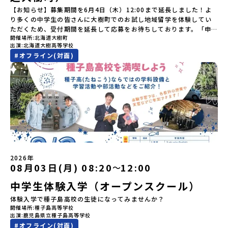
住民族である「アイヌ民族」によって大切に育まれてきた文化で
グラム内のアクティビティ・体験費用・一部の食事代*以下の費用は
【お知らせ】募集期間を6月4日（木）12:00まで延長しました！よ
す。日本語とは異なる響きを持つ「アイヌ語」や、自然界のあらゆ
参加者のご負担となります・集合場所までの往復交通費・お土産代
り多くの中学生の皆さんに大樹町でのお試し地域留学を体験してい
る物に「魂」が宿ると考える「精神文化」、祭りや家庭での行事な
や自由時間の個人飲食費などの個人的費用【募集人数】最大5名（お
ただくため、受付期間を延長して応募をお待ちしております。「申
どに踊られる「古式舞踊」、独特の文様による刺繍（ししゅう）、
開催場所
北海道大樹町
申し込み多数の場合は抽選の上決定）【参加者決定】お申し込み多
し込みのタイミングを逃してしまった」という方も、この機会にぜ
木彫り等の工芸など、ユニークな文化が存在します。アイヌ文化で
出演
北海道大樹高等学校
数の場合は、締め切り後1週間を目途に当落結果をご連絡いたしま
ひ一歩踏み出してみませんか？※都合により締め切りを早める場合
は、人間のまわりに存在する生き物や自然のチカラ、暮らしの道具
#
オフライン(対面)
す。【申し込み受付期間】5月7日(木)12：00 から 5月21日(木)
がございます。お早目にご応募ください！-------------------------
のうち、人間にとって大切な役割を持っているものを「カムイ」と
12：00まで疑問も不安もワクワクに変える！「おためし地域留学」
-------------------＼返還不要・3年間最大72万／💡北海道の高校留
呼んでいます。いつも自分たちを見守ってくれているもの、例え
ステップアップ説明会プログラムの内容を詳しく知りたい方や、お
学に【毎月2万円】の給付型奨学金～夢に向かって一歩踏み出す、あ
ば、身近な動植物や、暮らしに欠かせない火、水、風、そして雄大
申し込みを迷われている方向けにZoomでのオンライン配信を行い
なたの未来を応援！～ 詳細・条件はこちらから------------------
な山や川などもすべて「カムイ」です。この文化と精神性をテーマ
ます。知りたい情報のレベルに合わせて、以下の2つのステップをご
--------------------------ーーーーーーーーーーーーーーーーーー
にした大人気マンガ「ゴールデンカムイ」は、累計3000万部以上販
活用ください。【STEP 1】全体オンライン説明会〜まずは「おため
ーーーーーーーーーーーーーー＜体験費・宿泊費が無料！＞民間ロ
売され、2026年3月に映画の続編も公開されるなど注目を集めてい
し地域留学」を知りたい方へ〜日本全国20以上の地域から選んで参
ケットの打ち上げ成功で話題になった町！ 北海道の「宇宙版シリコ
ます。今回は、平取町の中でもアイヌ文化に触れることのできる
加できる「おためし地域留学」の全体像や魅力について、説明会を
ンバレー」を目指す大樹町で、最先端テクノロジーとどこまでも続
「二風谷（にぶたに）コタン」へ出発！アイヌの家や暮らし、食な
開催しました。中学生一人での参加にあたり、保護者様が特に気に
く大自然を肌で感じてみませんか？「地元以外の地域の暮らしが気
どを体感することができます。ぜひ現地で味わってみてください
なる「安全面」や「事務局のサポート体制」についても詳しく解説
になる。いつか留学してみたい！」「自分の進学や将来の可能性を
🎵（写真撮影：志鎌康平）未来の自分をイメージする。地元の高校
しています。ぜひ、ご自宅からお気軽にご視聴ください。▶︎ [アーカ
もっとひらきたい！ 」「自然が好きでもっと触れてあそびたい！」
2026年
生との特別な交流この旅の大きな魅力は、地元の「平取高校」の先
イブ動画を視聴する]YouTube：
そんな中学生のみなさんにおすすめ！「おためし地域留学体験」
08月03日(月) 08:20
12:00
〜
輩たちと過ごす時間です。 ただ校舎を眺める見学ではありません。
https://youtu.be/Yt8nd04aNgA?
は、日本全国約200の高校と連携し、地域の枠を超えて学校生活を送
高校生が自ら企画したアクティビティを通じて、年の近い先輩たち
中学生体験入学（オープンスクール）
si=e5erbspvwz5O8_uF【STEP 2】有田町プログラム説明会〜
る「地域みらい留学」をプチ体験できるプログラムです。はじめて
と本音で交流することができます。魅力的な大人たちと対話をしな
「有田町」の内容を具体的に深掘りしたい方へ〜全体説明を聞いた
のひとり旅でも安心！現地でもスタッフがしっかりとサポートいた
体験入学で種子島高校の生徒になってみませんか？
がら町の歴史や「生き方」を学ぶことができ、大充実の2泊3日にな
うえで、「有田町では具体的に何をするの？」「どんな町なの？」
します。今回のフィールドは「北海道 大樹町（たいきちょう）」北
開催場所
種子島高等学校
ること間違いなし！そんなユニークな魅力がたっぷりつまった北海
という疑問にお答えする説明会です。有田町ならではの豊かな文化
海道の東部、十勝の南部に位置する大樹町（たいきちょう）。西に
出演
鹿児島県立種子島高等学校
道平取町へ、人生の可能性をひらく特別な旅に出発しませんか？体
や、2泊3日のプログラムの中身をたっぷりとお伝えします。日
日高山脈（ひだかさんみゃく）が連なり、東は太平洋に面した自然
#
オフライン(対面)