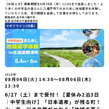
けとうろう）」を作って灯りをともします。真っ青な海に思いっき
徒一人ひとりの夢や価値観に合った地域・学校で1〜3年間過ごすこ
【開催場所】北海道大樹町（たいきちょう）【実施日程】7月28日
【お知らせ】募集期間を6月29日（月）12:00まで延長しました！よ
時： 5月7日(木) 19：00〜19：40内 容： 平取町ってどんなとこ
りダイブしたり、全国から集まった仲間や地元の高校生、地域の方
とができるシステム「地域みらい留学」をはじめとした、教育事業
(火)〜 7月30日(木)※参加が確定した方には6月19日(金) 18：30～
り多くの中学生の皆さんに八幡平市でのおためし地域留学を体験し
ろ？、プログラム詳細解説、質疑応答お申し込み：https://c-
たちとワイワイBBQや夕ごはんづくりは一生の思い出になるはず！
や地域活性モデルをつくり続けています。名 称：一般財団法人地
20：00に「参加者向け事前オンライン研修」をご案内する予定で
ていただくため、受付期間を延長して応募をお待ちしております。
mirai.jp/events/002112どちらの説明会でも、お気軽にどうぞ！
ちょっとドキドキするけど、楽しい！に出会う3日間。熱気あふれる
域・教育魅力化プラットフォーム設 立：2017年3月代表者：岩本
す。必ず参加をお願いします。【集合場所・時間】7月28日(火)
開催場所
岩手県八幡平市
「申し込みのタイミングを逃してしまった」という方も、この機会
「はじめての一人旅だけど大丈夫？」「どんな体験ができるの？」
出水市の冒険に飛び込んでみませんか？体験のおすすめポイント体
悠所在地：〒690-0842 島根県松江市東本町二丁目25-6 みらい
13：00 とかち帯広空港※13：00までにとかち帯広空港に到着する
出演
岩手県立平舘高等学校
にぜひ一歩踏み出してみませんか？※都合により締め切りを早める
そんな保護者様の不安や、中学生のみなさんの素朴な疑問にスタッ
験プログラム内容（予定）＜1日目＞（PM）「オリエンテーショ
BASE2階 その他所在地公式HP：http://c-platform.or.jp/お問い
便で手配ください。【解散場所・時間】7月30日(木) 15：00頃 とか
#
オフライン(対面)
場合がございます。お早目にご応募ください！＜体験費・宿泊費が
フが直接お答えします。チャットでの質問も可能ですので、ぜひご
ン・自己紹介ワーク」「みんなで海遊び！」 -心をほぐして、出水
合わせ先担当：小川・小原E-mail：info@miratabi.jp「おためし
ち帯広空港※16：00以降にとかち帯広空港を出発する便で手配くだ
無料＞緑があふれる大自然の町へ！世界でここでしかできない「自
自宅からリラックスしてご参加ください。▼お申し込み前に必ずご
に飛び込む！海を満喫しよう！「みんなで夕食」「1日目の振り返り
地域留学体験」のプログラム開催情報を公式LINEにて配信中！ぜひ
さい。【対象】中学2年生、中学3年生【宿泊先】大樹町ワーキング
然×アートの融合体験」や「自然クラフト」を楽しんでみません
確認ください・参加規約への同意プログラムへの参加申し込みいた
会」＜2日目＞（AM）「出水工業高校のオープンスクールに参
ご登録ください♪地域みらい留学公式LINE
ステイ住宅※1室に複数(同性2～4名程度)で宿泊いただく予定です。
か？「大自然や文化体験が好き！興味がある！」「その地域にしか
だく前に、「お申し込みに関する各規約」への同意が必須となりま
加」 -高校見学 -授業体験（PM）「学校のことを深く知る・もの
【旅行代金】無料※旅行代金に含まれる費用のうち、以下の内容が
ない郷土料理を味わってみたい！」「地元以外の暮らしや文化が気
す。ご確認ください。・抽選による参加者決定についてお申込みい
づくりにチャレンジ！」 -各学科を実際に体験する -ものづくり
無料となります：・宿泊費（2泊分）・プログラム内のアクティビテ
になる。いつか留学してみたい！」そんな中学生のみなさんにおす
ただいた方の中から抽選の上、締め切り日から1週間を目途に、お申
にチャレンジ -竹灯籠づくりを創って灯りをともす「みんなで
ィ・体験費用・一部の食事代*以下の費用は参加者のご負担となりま
すめ！「おためし地域留学体験」は、日本全国約200の高校と連携し
し込み時に記入いただいたメールアドレス宛に「当選／落選メー
BBQ」「2日目の振り返り会」＜3日目＞（AM）「3日間の振り返り
す・集合場所までの往復交通費・お土産代や自由時間の個人飲食費
ながら地域の枠を超えて学校生活を送ることができる「地域みらい
ル」をお送りいたします。当選者は、メールに記載された「当選確
ワーク」 -みんなで振り返り対話（PM） 13:00頃 解散（出水駅）
などの個人的費用【募集人数】最大10名（お申し込み多数の場合は
留学」をプチ体験できるプログラムです。はじめてでも安心！現地
認フォーム」に３日以内に回答いただき、確認フォームの提出をも
※天候の状況や参加人数によってプログラムを変更する場合がござ
抽選の上決定）【参加者決定】お申し込み多数の場合は、締め切り
ではスタッフがしっかりとサポートいたします。今回のフィールド
って参加確定とさせていただきます。当選確認フォームの期日まで
います。参加概要【開催場所】鹿児島県出水市【実施日程】8月3日
後1週間を目途に当落結果をご連絡いたします。【申し込み受付期
は「岩手県八幡平市（はちまんたいし）」岩手県八幡平市（はちま
にご回答いただけない場合は、当選を取り消しとさせていただきま
（月）〜 8月5日（水）※参加が確定した方には7月7日(火) 18:30-
2026年
間】申込期間が延長になりました！5月7日(木)12：00 から 6月4日
んたいし）は北西部にあり、秋田県との県境にある自然豊かな町で
08月04日(火) 14:30〜08月06日(木)
す。当選取り消しがあった場合は、繰り上げ当選者へご連絡させて
20:00に「参加者向け事前オンライン会」をご案内する予定です。必
(木) 12：00まで疑問も不安もワクワクに変える！「おためし地域留
す。町の約83％は「森林」！標高1,000mを超える山岳地帯や高原
いただきます。登録メールアドレスの変更をご希望の場合は下記の
ず参加をお願いします。【集合場所・時間】出水駅 8月3日(月)
学」ステップアップ説明会プログラムの内容を詳しく知りたい方
13:30
もあり緑が豊かな大自然を感じることができ、新緑、山菜の春、花
地域みらい留学公式LINEよりご連絡をお願いします。※受信制限設
13:30 集合【解散場所・時間】出水駅 8月5日(水) 12:00 解散【対
や、お申し込みを迷われている方向けにZoomでのオンライン配信
の夏、紅葉の秋、スキーや樹氷の冬と四季ごとに美しい景色を見る
定をしていると、通知メールをお受け取りいただけません。その場
象】中学生2～3年生【宿泊先】現在調整中※1室に複数名(同性)で宿
6/27（土）まで受付！【夏休み2泊3日
を行います。知りたい情報のレベルに合わせて、以下の2つのステッ
ことのできるユニークな町です。「十和田八幡平（とわだはちまん
合は、「@miratabi.jp」からのメールを受信できるよう設定をお願
泊いただく予定です。【旅行代金】無料※旅行代金に含まれる費用
プをご活用ください。【STEP 1】全体オンライン説明会（アーカイ
｜中学生向け】「日本遺産」が残る町！
たい）国立公園」では登山やトレッキング、「安比高原（あっぴこ
いいたします。※結果に関する個別のお問合せにはお答えしており
のうち、以下の内容が無料となります：・宿泊費（2泊分）・プログ
ブ動画を公開中！）〜まずは「おためし地域留学」を知りたい方
うげん）スキー場」は日本国内最大級のスキーリゾートとして有名
ませんので、ご了承ください。・お申し込みについてお申込はお一
ラム内のアクティビティ・体験費用・一部の食事代*以下の費用は参
へ〜日本全国20以上の地域から選んで参加できる「おためし地域留