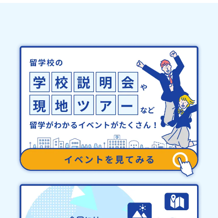
とができるシステム「地域みらい留学」をはじめとした、教育事業
スの入力間違いにご注意ください。・宿泊について１室に複数(同性
や地域活性モデルをつくり続けています。名 称：一般財団法人地
2～4名程度)で宿泊いただく予定です。・食事アレルギー対応につい
域・教育魅力化プラットフォーム設 立：2017年3月代表者：岩本
て個別の詳細なアレルギー対応希望にはお応えしかねる場合がござ
悠所在地：〒690-0842 島根県松江市東本町二丁目25-6 みらい
います。対応が必要な場合は必ず事前にご相談ください。・参加取
BASE2階 その他所在地公式HP：http://c-platform.or.jp/お問い
消や急遽参加できなくなった場合について参加決定後の参加お取り
合わせ先担当：小川・小原E-mail：info@miratabi.jp「おためし
消しはご遠慮下さい。やむを得ないお取り消しの場合はお早めに事
地域留学体験」のプログラム開催情報を公式LINEにて配信中！ぜひ
務局までご連絡ください。・キャンセルポリシーやむを得ない参加
ご登録ください♪地域みらい留学公式LINE
お取り消しの場合、以下のルールに沿って対応させていただきま
す。ご了承ください。プログラム開催日の前日＜8月3日＞から、
【キャンセルのご連絡日：お支払いいただく旅行代金】・21日目に
あたる日以前：無料・20日目-8日目：20％・7日目-2日目：30％・
プログラム開始日の前日：40％・プログラム開始日当日：50％・ご
連絡無しでの不参加またはプログラム開始後の解除：100％・催行中
止について天候などの状況等によって開催を見合わせる可能性があ
ります。その場合は原則、開催日1週間前までにご連絡いたします。
又、最少催行人数に達しなかった場合は、開催日3週間前までに催行
中止の旨をメールにてご連絡いたします。・よくあるご質問その
他、よくあるご質問についてはこちらをご確認ください。運営団体
について＜プログラム主催：一般財団法人地域・教育魅力化プラッ
トフォーム＞「意志ある若者にあふれる持続可能な地域・社会をつ
くる」というビジョンを掲げ、2017年3月に島根県に設立した教育
事業団体です。日本全国約200の高校と連携しながら、中学卒業後に
地域の枠を越えて生徒一人ひとりの夢や価値観に合った地域・学校