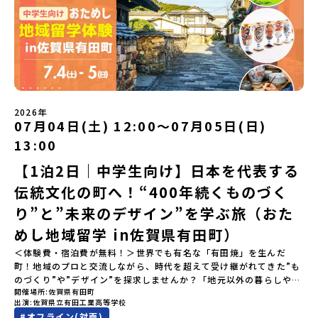
にプチ体験できる【おためし地域留学】の魅力を凝縮したオンライ
ン説明会のアーカイブ（録画）を公開中です！✨＼🔥ここがすごい！
🔥／おためし地域留学 3つのワクワク🔥🔥 ①スマホじゃわからない
「圧倒的な感動」！教科書を読むだけじゃわからない、その地域な
らではの大自然や歴史を「五感」でフル体験！カヌーに乗ったり、
伝統文化に触れたり、本物の冒険が待っています！🔥 ②「初めまし
て」が「一生の友達」に変わる！全国から「新しいことに挑戦した
い！」「今の自分を変えたい！」と思っている同世代の中学生が大
集合！地元の高校生と一緒にご飯を食べて語り合えば、たった数日
2026年
で最高の仲間になる！🔥 ③宿泊費・体験費はなんと【無料】！親元
07月04日(土) 12:00〜07月05日(日)
を離れる初めての一人旅でも大丈夫。頼れるスタッフがしっかりサ
13:00
ポートするので安心・安全です！ーーーーーーーーーーーーーーー
ーーーーーーーーー📺 全体オンライン説明会（アーカイブ配信）
【1泊2日｜中学生向け】日本を代表する
2026年4月22日に開催された説明会の録画をご覧いただけます。こ
伝統文化の町へ！“400年続くものづく
の動画を見れば、あなたの「なんとなく不安」が「絶対に行ってみ
たい！」に変わるはず💡お家からリラックスして視聴してみてくだ
り”と”未来のデザイン”を学ぶ旅（おた
さいね😊▶︎全体説明会のアーカイブはこちら（アーカイブを視聴す
る）YouTube：https://youtu.be/Yt8nd04aNgA?
めし地域留学 in佐賀県有田町）
si=e5erbspvwz5O8_uF【アーカイブ内容】・おためし地域留学の
＜体験費・宿泊費が無料！＞世界でも有名な「有田焼」を生んだ
魅力・メリット・2026年度、日本全国20以上の対象地域について・
町！地域のプロと交流しながら、時代を超えて受け継がれてきた”も
安心のサポート体制・質疑応答※各地域の詳細なプログラムは、以
のづくり”や”デザイン”を探求しませんか？「地元以外の暮らしや文
下の【STEP2】個別説明会にて紹介しています。ーーーーーーーー
開催場所
佐賀県有田町
化が気になる。いつか留学してみたい！」「豊かな自然と伝統文
ーーーーーーーーーーーーーーーー💡疑問も不安もワクワクに変え
出演
佐賀県立有田工業高等学校
化、町並みに興味がある！」「ものづくりやきれいなデザインが好
る！2つのステップ知りたいことに合わせて、2つの説明会をご活用
#
オフライン(対面)