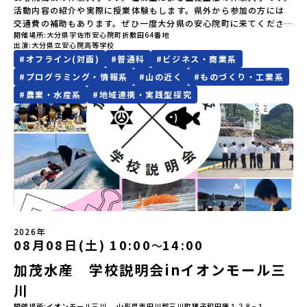
とお届けします。お申し込み：https://c-
活動内容の紹介や実際に授業体験もします。県外から参加の方には
や地域活性モデルをつくり続けています。名 称：一般財団法人地
者のご負担となります・集合場所までの往復交通費・お土産代や自
mirai.jp/events/064069お気軽にどうぞ！「はじめての一人旅だ
交通費の補助もあります。ぜひ一度大分県の安心院町に来てくださ
域・教育魅力化プラットフォーム設 立：2017年3月代表者：岩本
由時間の個人飲食費などの個人的費用【募集人数】最大10名（お申
けど大丈夫？」「どんな体験ができるの？」そんな保護者様の不安
開催場所
大分県宇佐市安心院町折敷田64番地
い！！
悠所在地：〒690-0842 島根県松江市東本町二丁目25-6 みらい
し込み多数の場合は抽選の上決定）【参加者決定】お申し込み多数
や、中学生のみなさんの素朴な疑問にスタッフが直接お答えしま
出演
大分県立安心院高等学校
BASE2階公式HP：http://c-platform.or.jp/お問い合わせ先担
の場合は、締め切り後1週間を目途に当落結果をご連絡いたします。
す。チャットでの質問も可能ですので、ぜひご自宅からリラックス
#
オフライン(対面)
#
普通科
#
ビジネス・商業系
当：小川・小原E-mail：info@miratabi.jp「おためし地域留学体
【申し込み受付期間】6月8日(月)12：00 から 6月22日(月) 12：00
してご参加ください。▼お申し込み前に必ずご確認ください・参加
験」のプログラム開催情報を公式LINEにて配信中！ぜひご登録くだ
まで疑問も不安もワクワクに変える！「おためし地域留学」ステッ
#
プログラミング・情報系
#
山の近く
#
ものづくり・工業系
規約への同意プログラムへの参加申し込みいただく前に、「お申し
さい♪地域みらい留学公式LINE
プアップ説明会プログラムの内容を詳しく知りたい方や、お申し込
#
農業・水産系
#
地域連携・実践型探究
込みに関する各規約」への同意が必須となります。ご確認くださ
みを迷われている方向けにZoomでのオンライン配信を行います。
い。・抽選による参加者決定についてお申込みいただいた方の中か
知りたい情報のレベルに合わせて、以下の2つのステップをご活用く
ら抽選の上、締め切り日から1週間を目途に、お申し込み時に記入い
ださい。【STEP 1】全体オンライン説明会（アーカイブ動画を公開
ただいたメールアドレス宛に「当選／落選メール」をお送りいたし
中！）〜まずは「おためし地域留学」を知りたい方へ〜日本全国20
ます。当選者は、メールに記載された「当選確認フォーム」に３日
以上の地域から選んで参加できる「おためし地域留学」の全体像や
以内に回答いただき、確認フォームの提出をもって参加確定とさせ
魅力について、説明会を開催しました。中学生一人での参加にあた
ていただきます。当選確認フォームの期日までにご回答いただけな
り、保護者様が特に気になる「安全面」や「事務局のサポート体
い場合は、当選を取り消しとさせていただきます。当選取り消しが
制」についても詳しく解説しています。ぜひ、ご自宅からお気軽に
あった場合は、繰り上げ当選者へご連絡させていただきます。登録
ご視聴ください。🎬 [アーカイブ動画を視聴する]YouTube：
メールアドレスの変更をご希望の場合は下記の地域みらい留学公式
https://youtu.be/Yt8nd04aNgA?si=e5erbspvwz5O8_uF
LINEよりご連絡をお願いします。※受信制限設定をしていると、通
【STEP 2】プログラム説明会〜「標津町」の内容をもっと知りした
2026年
知メールをお受け取りいただけません。その場合は、
08月08日(土) 10:00
14:00
〜
い方へ〜全体説明を聞いたうえで、「プログラムで何をするの？」
「@miratabi.jp」からのメールを受信できるよう設定をお願いいた
「どんなまちなの？」という疑問にお答えする詳細配信です。2泊3
加茂水産 学校説明会inイオンモール三
します。※結果に関する個別のお問合せにはお答えしておりません
日のプログラムの中身をお伝えします。日時：6月10日(水) 19：
ので、ご了承ください。・お申し込みについてお申込はお一人様1回
00〜20：00内容：どんなところ？プログラム詳細解説、質疑応答紹
川
限りです。PC・スマートフォンからお申込ください。申込後の内容
介地域：鹿児島県出水市・出水工業高校/北海道標津町/岩手県八幡
変更はできません。お申込時は、メールアドレスの入力間違いにご
開催場所
イオンモール三川 山形県東田川郡三川町猪子和田庫１２８−１