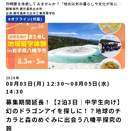
ッド（1室2～4名）で宿泊いただく予定です。【旅行代金】無料※旅
作時間を体感してみませんか？「地元以外の暮らしや文化が気にな
変更はできません。お申込時は、メールアドレスの入力間違いにご
につかって楽しむことができます🎵大樹高校は、農業から宇宙まで
行代金に含まれる費用のうち、以下の内容が無料となります・宿泊
開催場所
鹿児島県出水市
る。いつか留学してみたい！」「自分の進学や将来の可能性をもっ
注意ください。・宿泊について１室に複数(同性2～4名程度)で宿泊
「町のぜんぶが教科書」！大樹高校の学びは、ただ教室の机に座っ
出演
鹿児島県立出水工業高等学校
費（2泊分）・プログラム内のアクティビティ・体験費用・一部の食
とひらきたい！」「ものづくりや工業高校に興味がある！」そんな
いただく予定です。・食事アレルギー対応について個別の詳細なア
ているだけではありません！農業や漁業から、最先端の宇宙科学ま
#
オフライン(対面)
事代※以下の費用は参加者のご負担となります・集合場所までの往
中学生のみなさんにおすすめ！「おためし地域留学」は、日本全国
レルギー対応希望にはお応えしかねる場合がございます。対応が必
で「町のぜんぶが教科書」 です。先輩たちは「地域探究」の授業
復交通費・お土産代や自由時間の個人飲食費などの個人的費用【募
約200の高校と連携し、地域の枠を超えて学校生活を送る「地域みら
要な場合は必ず事前にご相談ください。・参加取消や急遽参加でき
や、放課後の「地域探究サークル」を通して、学校の外へどんどん
集人数】最大10名（お申し込み多数の場合は抽選の上決定）【参加
い留学」をプチ体験できるプログラムです。はじめてのひとり旅で
なくなった場合について参加決定後の参加お取り消しはご遠慮下さ
飛び出し町の人たちと一緒にリアルな課題解決にチャレンジしてい
者決定】お申し込み多数の場合は、締め切り後1週間を目途に当落結
も安心！現地でもスタッフがしっかりとサポートいたします。今回
い。やむを得ないお取り消しの場合はお早めに事務局までご連絡く
ます。そんな先輩たちとの交流がきっと「未来の自分」のヒントが
果をご連絡いたします。【申し込み受付締切】4月30日(木)12：00
のフィールドは「鹿児島県 出水市（いずみし）出水工業高校」出水
ださい。・キャンセルポリシーやむを得ない参加お取り消しの場
見つかるはず！ あたたかい町の人たちや先輩たちとの出会いが待っ
から 5月14日(木) 12：00まで疑問も不安もワクワクに変える！「お
市（いずみし）は、鹿児島県の玄関口にあるまち。ここでしか見ら
合、以下のルールに沿って対応させていただきます。ご了承くださ
ている北海道大樹町へ、あなたの世界をグッと広げる特別な旅に出
ためし地域留学」ステップアップ説明会プログラムの内容を詳しく
れない景色と、地元の人たちがずっと大切にしてきたものがありま
い。プログラム開催日の前日＜7月3日＞から、【キャンセルのご連
発しませんか？ 体験のおすすめポイント体験プログラム内容（予
知りたい方や、お申し込みを迷われている方向けにZoomでのオン
す。400年前から続く「武士の道」を歩く昔、武士たちがまちを守る
絡日：お支払いいただく旅行代金】・21日目にあたる日以前：無
定）＜１日目＞（PM）「オリエンテーション・自己紹介ワーク」
ライン配信を行います。知りたい情報のレベルに合わせて、以下の2
ために築いた「出水麓（いずみふもと）武家屋敷群」。今も残る約
料・20日目-8日目：20％・7日目-2日目：30％・プログラム開始日
「大樹町の自然を満喫」 -先人の知恵と夢を体験「砂金堀」 -川
つのステップをご活用ください。【STEP 1】全体オンライン説明会
150軒のお屋敷のほとんどに、今も人が住んでいます。400年前の武
の前日：40％・プログラム開始日当日：50％・ご連絡無しでの不参
遊び「1日を振り返るーみんなで体験シェア」＜2日目＞（AM）「大
（アーカイブ動画を公開中！）〜まずは「おためし地域留学」を知
士が歩いた道を、自分の足で歩く。まるで、まち全体がタイムカプ
加またはプログラム開始後の解除：100％・催行中止について天候な
樹高校見学・寮見学」 -大樹高校の特徴を知る学校体験 -高校生
2026年
りたい方へ〜日本全国20以上の地域から選んで参加できる「おため
セル。真っ青な海へダイブ！目の前に広がる八代海（やつしろか
08月03日(月) 12:30〜08月05日(水)
どの状況等によって開催を見合わせる可能性があります。その場合
との対話「大樹町の魅力を体験①」 -大樹町ならではのランチ＆ス
し地域留学」の魅力を凝縮したアーカイブ動画をご覧いただけま
い）は穏やかなリアス式海岸。海に沈む夕日は一生に一度は見てお
は原則、開催日1週間前までにご連絡いたします。又、最少催行人数
イーツ（PM）「大樹町の魅力を体験②」 -大樹町宇宙交流センタ
14:30
す。初めての一人旅への不安や、事務局のサポート体制、安全面に
きたい景色です。出水工業高校は、「建築科」と「機械電気科」の2
に達しなかった場合は、開催日3週間前までに催行中止の旨をメール
ーSORA見学 -モデルロケットを飛ばしてみよう！「みんなで
ついても詳しく解説しています。🎬 [アーカイブ動画を視聴す
つの学科。金属加工、電気工作、建物のデザインにチャレンジでき
にてご連絡いたします。・よくあるご質問その他、よくあるご質問
BBQ」 -さらに仲間や地元の高校生、町の大人たちと交流＜3日目
募集期間延長！【2泊3日｜中学生向け】
る]YouTube：https://youtu.be/Yt8nd04aNgA?
る環境。「高校生ものづくりコンテスト」の木材加工部門で九州大
についてはこちらをご確認ください。運営団体について＜プログラ
＞（AM）「3日間の振り返りワーク」 -みんなで振り返り対話「牧
si=e5erbspvwz5O8_uF【STEP 2】平取町プログラム説明会〜
幻のドラゴンアイを探しに！？地球のチ
会2位に輝くなど、先輩たちの実力はホンモノ！この旅では自分の手
ム主催：一般財団法人地域・教育魅力化プラットフォーム＞「意志
場の舞台裏。フィールドワーク」 -牧場見学・搾乳体験・動物と触
「平取町」の内容を具体的に深掘りしたい方へ〜全体説明を聞いた
でモノをつくる時間を体験。金属を削ったり、電気を組んだり、木
ある若者にあふれる持続可能な地域・社会をつくる」というビジョ
れ合おう「ランチ/お土産タイム」（PM） 14：00頃プログラム終
カラと森のめぐみに出会う八幡平探究の
うえで、「平取町では具体的に何をするの？」「どんな町なの？」
で形をつくったり。プロの機械にさわれる高校で&quot;自分の手
ンを掲げ、2017年3月に島根県に設立した教育事業団体です。日本
了-とかち帯広空港には15：00頃に到着予定です。※天候の状況や参
という疑問にお答えする説明会です。平取町ならではの豊かな文化
&quot;でモノづくりにチャレンジ。夜には自分だけの「竹灯籠（た
旅
全国約200の高校と連携しながら、中学卒業後に地域の枠を越えて生
加人数によってプログラムを変更する場合がございます。参加概要
や、2泊3日のプログラムの中身をたっぷりとお伝えします。日