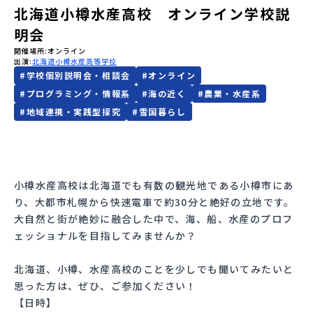
北海道小樽水産高校 オンライン学校説
会員登録
MYページログイン
明会
開催場所
オンライン
出演
北海道小樽水産高等学校
#
学校個別説明会・相談会
#
オンライン
#
プログラミング・情報系
#
海の近く
#
農業・水産系
#
地域連携・実践型探究
#
雪国暮らし
小樽水産高校は北海道でも有数の観光地である小樽市にあ
り、大都市札幌から快速電車で約30分と絶好の立地です。
大自然と街が絶妙に融合した中で、海、船、水産のプロフ
ェッショナルを目指してみませんか？
北海道、小樽、水産高校のことを少しでも聞いてみたいと
思った方は、ぜひ、ご参加ください！
【日時】