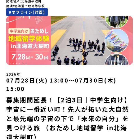
開催場所
北海道平取町
---------------------------＜体験費・宿泊費が無料＞累計3,000万
せん。この町でしかできない、ちょっと特別な体験を、ぜひ楽しん
出演
北海道平取高等学校
部以上販売された大人気マンガ「ゴールデンカムイ」の実写版映画
でみませんか？体験のおすすめポイント体験プログラム内容（予
#
オフライン(対面)
に登場する町！北海道の「アイヌ文化継承の地」で自然や食を体験
定）＜１日目＞（PM）「オリエンテーション・自己紹介ワーク」
してみませんか？「地元以外の地域の暮らしが気になる。いつか留
「有田工業高校見学」 -陶芸技術をまなぶ！「セラミック科」のま
学してみたい！」「アイヌ文化の歴史や、マンガに登場する世界を
なび場を体験 -デザインセンスをまなぶ！「デザイン科」のまなび
自分の手で探求したい！」「自然が好きでもっと触れてあそびた
場を体験「フィールドワーク」 -有田の歴史ある名所巡り -有田
い！」そんな中学生のみなさんにおすすめ！「おためし地域留学体
の歴史的な町並みを体感する「有田焼絵付けアクティビティ」 -職
験」は、日本全国約200の高校と連携し、地域の枠を超えて学校生活
人さんからまなぶ！有田焼伝統の「絵付け」体験ワークショップ
を送る「地域みらい留学」をプチ体験できるプログラムです。はじ
（協力：clay studio）「みんなで楽しもう！BBQ」 -BBQづく
めてのひとり旅でも安心！現地でもスタッフがしっかりとサポート
り -仲間や地元の高校生、町の大人たちと交流・対話＜２日目＞
いたします。今回のフィールドは「北海道平取町（びらとりちょ
（AM）「1日目の振り返り」「ワークショップ」 -ゲスト講師によ
う）」北海道の南に位置する平取町（びらとりちょう）。壮大な自
るワークショプ「全体の振り返りワーク」 -みんなで振り返り対話
然と「アイヌ文化」が継承されている町として広く知られていま
（PM）「ランチ/お土産タイム」解散※天候の状況や参加人数によ
2026年
す。町名の「平取（びらとり）」は、アイヌ語「ピラ・ウトゥル」
07月28日(火) 13:00〜07月30日(木)
ってプログラムを変更する場合がございます。参加概要【開催場
（崖の間を意味）という言葉から名付けられました。見上げるほど
所】佐賀県 有田町（ありたちょう）【実施日程】7月4日（土）〜7
15:00
大きな山々が連なる「幌尻岳（ぽろしりだけ）」の景色は絶景！日
月5日（日）※参加が確定した方には6月5日（金） 18:30～20:00に
本一の広さを誇る「すずらん」が咲く花畑や、和牛がのんびりと過
「参加者向け事前オンライン研修」をご案内する予定です。必ず参
募集期間延長！【2泊3日｜中学生向け】
ごす放牧地。日本一の清流に選ばれたこともある、ヤマメやニジマ
加をお願いします。【集合場所・時間】7月4日(土) 12：00 JR有田
宇宙に一番近い町！先人が拓いた大自然
スが泳ぐ「沙流川（さるがわ）」。他の地域では見ることのできな
駅※12：00までにJR有田駅に到着する便で手配ください。【解散場
い圧倒的スケールの自然を味わうことができます。さらに、源義経
所・時間】7月5日(日) 13：00頃 JR有田駅【対象】中学2年生、中
と最先端の宇宙の下で「未来の自分」を
（みなもとのよしつね）とも縁が深いとされている地域で、義経を
学3年生【宿泊先】ありこや（佐賀県西松浦郡有田町）※地域みらい
祀った神社や公園などが存在し、アイヌ民族と日本の歴史を交差す
見つける旅 （おためし地域留学 in北海
留学生が活用している宿泊施設（シェアハウス）です。※1室1名で
る瞬間を肌で体感できる町です。北の大地で育まれた「アイヌ文
宿泊いただく予定です。 【旅行代金】無料※旅行代金に含まれる費
道大樹町）
化」とは？「アイヌ」の文化は北海道を中心とした北部周辺で、先
用のうち、以下の内容が無料となります：・宿泊費（1泊分）・プロ