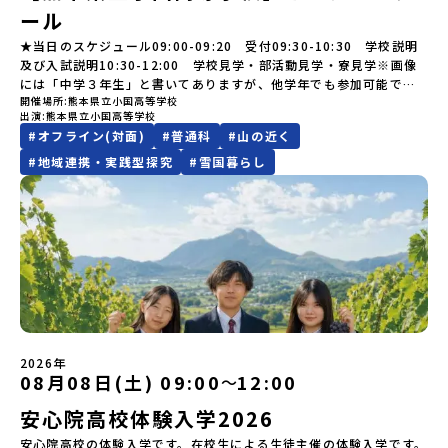
合場所までの往復交通費・お土産代や自由時間の個人飲食費などの
注意ください。・宿泊について１室に複数(同性2～4名程度)で宿泊
でアクティビティをしたり、五感で感じるフィールドワークをしな
加またはプログラム開始後の解除：100％・催行中止について天候な
ール
個人的費用【募集人数】最大10名（お申し込み多数の場合は抽選の
いただく予定です。・食事アレルギー対応について個別の詳細なア
がら「雄大な自然と生き物」「伝統的な産業と人々の暮らし」の魅
どの状況等によって開催を見合わせる可能性があります。その場合
上決定）【参加者決定】お申し込み多数の場合は、締め切り後1週間
レルギー対応希望にはお応えしかねる場合がございます。対応が必
力に触れ一緒に探求しませんか？体験のおすすめポイント体験プロ
★当日のスケジュール09:00-09:20 受付09:30-10:30 学校説明
は原則、開催日1週間前までにご連絡いたします。又、最少催行人数
を目途に当落結果をご連絡いたします。【申し込み締切】6月8日
要な場合は必ず事前にご相談ください。・参加取消や急遽参加でき
グラム内容（予定）＜１日目＞（PM）「オリエンテーション・自己
及び入試説明10:30-12:00 学校見学・部活動見学・寮見学※画像
に達しなかった場合は、開催日3週間前までに催行中止の旨をメール
(月)12：00 から 6月22日(月) 12：00まで疑問も不安もワクワクに
なくなった場合について参加決定後の参加お取り消しはご遠慮下さ
紹介ワーク」「サーモン科学館見学」 -「鮭の聖地・しべつ」の歴
には「中学３年生」と書いてありますが、他学年でも参加可能で
にてご連絡いたします。・よくあるご質問その他、よくあるご質問
変える！「おためし地域留学」ステップアップ説明会プログラムの
い。やむを得ないお取り消しの場合はお早めに事務局までご連絡く
史や成り立ちを知る「夕食」 -高校生も一緒にみんなで夕食「1日
開催場所
熊本県立小国高等学校
す！
についてはこちらをご確認ください。運営団体について＜プログラ
内容を詳しく知りたい方や、お申し込みを迷われている方向けに
出演
熊本県立小国高等学校
ださい。・キャンセルポリシーやむを得ない参加お取り消しの場
目の振り返り会」＜2日目＞（AM）「 ポー川史跡公園散策または渓
ム主催：一般財団法人地域・教育魅力化プラットフォーム＞「意志
Zoomでのオンライン配信を行います。知りたい情報のレベルに合
#
オフライン(対面)
#
普通科
#
山の近く
合、以下のルールに沿って対応させていただきます。ご了承くださ
流釣り体験」 -1万年前の縄文文化に触れる -渓流釣りで自然を満
ある若者にあふれる持続可能な地域・社会をつくる」というビジョ
わせて、以下の2つのステップをご活用ください。【STEP 1】全体
い。プログラム開催日の前日＜8月2日＞から、【キャンセルのご連
喫（PM）「地引網体験」 -地元の方との交流「自由時間：海の公
ンを掲げ、2017年3月に島根県に設立した教育事業団体です。日本
#
地域連携・実践型探究
#
雪国暮らし
オンライン説明会（アーカイブ動画を公開中！）〜まずは「おため
絡日：お支払いいただく旅行代金】・21日目にあたる日以前：無
園で高校生とあそぶ！かたる！」 -高校生との交流「みんなで
全国約200の高校と連携しながら、中学卒業後に地域の枠を越えて生
し地域留学」を知りたい方へ〜日本全国20以上の地域から選んで参
料・20日目-8日目：20％・7日目-2日目：30％・プログラム開始日
BBQ・花火大会」 -さらにまちの人たちと交流＜3日目＞（AM）
徒一人ひとりの夢や価値観に合った地域・学校で1〜3年間過ごすこ
加できる「おためし地域留学」の全体像や魅力について、説明会を
の前日：40％・プログラム開始日当日：50％・ご連絡無しでの不参
「3日間の振り返りワーク」 -みんなで振り返り対話（PM） 13：
とができるシステム「地域みらい留学」をはじめとした、教育事業
開催しました。中学生一人での参加にあたり、保護者様が特に気に
加またはプログラム開始後の解除：100％・催行中止について天候な
00 解散 (中標津空港 13：30頃到着)※14：50 中標津空港発 (羽田
や地域活性モデルをつくり続けています。名 称：一般財団法人地
なる「安全面」や「事務局のサポート体制」についても詳しく解説
どの状況等によって開催を見合わせる可能性があります。その場合
空港16：45着)便を利用する想定※天候の状況や参加人数によってプ
域・教育魅力化プラットフォーム設 立：2017年3月代表者：岩本
しています。ぜひ、ご自宅からお気軽にご視聴ください。🎬 [アーカ
は原則、開催日1週間前までにご連絡いたします。又、最少催行人数
ログラムを変更する場合がございます。参加概要【開催場所】北海
悠所在地：〒690-0842 島根県松江市東本町二丁目25-6 みらい
イブ動画を視聴する]YouTube：
に達しなかった場合は、開催日3週間前までに催行中止の旨をメール
道標津町【実施日程】8月4日（火）〜 8月6日（木）※参加が確定し
BASE2階 その他所在地公式HP：http://c-platform.or.jp/お問い
https://youtu.be/Yt8nd04aNgA?si=e5erbspvwz5O8_uF
にてご連絡いたします。・よくあるご質問その他、よくあるご質問
た方には7月10日(金) 18：30～20：00に「参加者向け事前オンラ
合わせ先担当：小川・小原E-mail：info@miratabi.jp「おためし
【STEP 2】プログラム説明会〜「八幡平市」の内容をもっと知りし
についてはこちらをご確認ください。運営団体について＜プログラ
イン研修」をご案内する予定です。必ず参加をお願いします。【集合
地域留学体験」のプログラム開催情報を公式LINEにて配信中！ぜひ
たい方へ〜全体説明を聞いたうえで、「プログラムで何をする
ム主催：一般財団法人地域・教育魅力化プラットフォーム＞「意志
場所・時間】中標津空港 8月4日(火) 14：30 集合【解散場所・時
ご登録ください♪地域みらい留学公式LINE
の？」「どんなまちなの？」という疑問にお答えする詳細配信で
2026年
ある若者にあふれる持続可能な地域・社会をつくる」というビジョ
間】中標津空港 8月6日(木) 13：30 解散【対象】中学2年生、中学3
08月08日(土) 09:00
12:00
〜
す。2泊3日のプログラムの中身をお伝えします。日時：6月10日(水)
ンを掲げ、2017年3月に島根県に設立した教育事業団体です。日本
年生【宿泊先】民宿 船長の家※1室に複数(同性2～4名程度)で宿泊
19：00〜20：00内容：どんなところ？プログラム詳細解説、質疑
全国約200の高校と連携しながら、中学卒業後に地域の枠を越えて生
いただく予定です。【旅行代金】無料※旅行代金に含まれる費用の
安心院高校体験入学2026
応答紹介地域：鹿児島県出水市・出水工業高校/北海道標津町/岩手
徒一人ひとりの夢や価値観に合った地域・学校で1〜3年間過ごすこ
うち、以下の内容が無料となります：・宿泊費（2泊分）・プログラ
県八幡平市/愛媛県鬼北町＊4つの地域のプログラムを1時間でぎゅっ
安心院高校の体験入学です。在校生による生徒主催の体験入学です。
とができるシステム「地域みらい留学」をはじめとした、教育事業
ム内のアクティビティ・体験費用・一部の食事代*以下の費用は参加