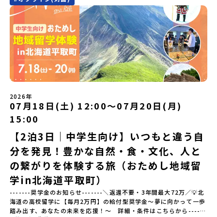
き！」そんな中学生のみなさんにおすすめ！「おためし地域留学体
ください！【STEP1】全体オンライン説明会の視聴（☆上の動画で
験」は、日本全国約200の高校と連携し、地域の枠を超えて学校生活
いつでも視聴可能です） 〜まずは「おためし地域留学」を知りたい
を送る「地域みらい留学」をプチ体験できるプログラムです。はじ
方へ〜プログラムの全体像や魅力、サポート体制について解説しま
めてのひとり旅でも安心！現地でもスタッフがしっかりとサポート
す。 【STEP2】個別プログラム説明会（☆順次ページを公開しま
いたします。今回のフィールドは「佐賀県有田町（ありたちょ
す）〜「地域別のプログラム」を具体的に知りたい方へ〜 「現地で
う）」佐賀県の西部にある有田町は、江戸時代から400年以上続く
は何をするの？」という疑問にお答えする説明会です。その場所な
「窯業（ようぎょう）」の町。 窯（かま）で粘土を焼いてつくるも
らではのプログラムをたっぷりお伝えします！🚩現在公開中の個別
のづくりが、この町の文化として今も受け継がれています。世界で
説明会はこちらから（順次公開予定）【5/7(木)】北海道平取町
も知られる「有田焼」は、この窯業の中から生まれました。長い歴
【5/8(金)】熊本県芦北町▼おためし地域留学の情報▼おためし地域
史の中で積み重ねられてきた技術や工夫、そして“つくる人の想
留学の情報紹介ページ👉【こちらをクリック】「おためし地域留学
い”が、この町には残っています。また、文化施設が「日本遺産」や
体験」のプログラム開催情報を公式LINEにて配信中！ぜひご登録く
2026年
「日本の20世紀遺産」に認定されるなど日本を代表する伝統工芸の
07月18日(土) 12:00〜07月20日(月)
ださい♪気になることや不安な点は、LINEから気軽にご相談くださ
町です。さらに、有田町には「日本の棚田百選」に選ばれた「岳の
い。👉 【LINE登録はこちら】
15:00
棚田（たなだ）」や「名水百選」や「水源の森百選」に選ばれた
「竜門峡（りゅうもんきょう）」など、思わず立ち止まりたくなる
【2泊3日｜中学生向け】いつもと違う自
ような自然も広がり、歴史・文化・自然が重なり合う、“本物”に出
分を発見！豊かな自然・食・文化、人と
会える場所です。そんな歴史・文化が豊かな佐賀県有田町で実際に
町を歩きながら学ぶフィールドワークをしたり、有田焼づくりに関
の繋がりを体験する旅（おためし地域留
わる職人、町で暮らすプロデザイナー、地元の高校で学ぶ生徒など
と交流しながら「伝統的なものづくり」や「未来のデザイン」を一
学in北海道平取町）
緒に探求できます。ただ体験するだけじゃなくて、 “どうしてこの形
-------奨学金のお知らせ-------＼返還不要・3年間最大72万／💡北
なんだろう？” “自分だったらどんなデザインにする？” そんなふう
海道の高校留学に【毎月2万円】の給付型奨学金～夢に向かって一歩
に考える時間も、このプログラムの大切なポイントです。ここで出
踏み出す、あなたの未来を応援！～ 詳細・条件はこちらから------
会う人や体験が、自分の「好き」や「未来」につながるかもしれま