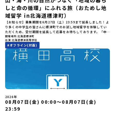
山・海・川の自然がつなぐ「地域の暮ら
で、一年中自然アクティビティを楽しむことができます！そして八
人様1回限りです。PC・スマートフォンからお申込ください。申込
加者のご負担となります・集合場所までの往復交通費・お土産代や
学」の全体像や魅力について、説明会を開催しました。中学生一人
幡平市にある「松川地熱発電所」は、日本で初めて「地球のチカラ
しと命の循環」にふれる旅（おためし地
後の内容変更はできません。お申込時は、メールアドレスの入力間
自由時間の個人飲食費などの個人的費用【募集人数】最大10名（お
での参加にあたり、保護者様が特に気になる「安全面」や「事務局
を電気に変えた」場所！八幡平の地下からわき出す蒸気をそのまま
違いにご注意ください。・宿泊について１室に複数(同性2～4名程
申し込み多数の場合は抽選の上決定）【参加者決定】お申し込み多
のサポート体制」についても詳しく解説しています。ぜひ、ご自宅
域留学 in北海道標津町）
電気に変える「地球・自然にやさしい最先端のエネルギー」を生み
度)で宿泊いただく予定です。・食事アレルギー対応について個別の
数の場合は、締め切り後1週間を目途に当落結果をご連絡いたしま
からお気軽にご視聴ください。🎬 [アーカイブ動画を視聴す
出す挑戦をしてきた町です。今回のプログラムでは、この松川地熱
詳細なアレルギー対応希望にはお応えしかねる場合がございます。
す。【申し込み受付期間】6月1日(月)12：00 から 6月15日(月)
【お知らせ】募集期間を6月27日（土）23:59まで延長しました！よ
る]YouTube：https://youtu.be/Yt8nd04aNgA?
発電所から吹き出す地熱蒸気を使った「アート体験」をすることが
対応が必要な場合は必ず事前にご相談ください。・参加取消や急遽
12：00まで疑問も不安もワクワクに変える！「おためし地域留学」
り多くの中学生の皆さんに標津町でのお試し地域留学を体験してい
si=e5erbspvwz5O8_uF 【STEP 2】大樹町プログラム説明会〜
できます。世界でここだけ！地球のチカラを使った幻想的なグラデ
参加できなくなった場合について参加決定後の参加お取り消しはご
ステップアップ説明会プログラムの内容を詳しく知りたい方や、お
ただくため、受付期間を延長して応募をお待ちしております。「申
「大樹町」の内容を具体的に深掘りしたい方へ〜全体説明を聞いた
ーションのアートづくりをぜひ体験してみてください！さらに八幡
遠慮下さい。やむを得ないお取り消しの場合はお早めに事務局まで
開催場所
北海道標津町
申し込みを迷われている方向けにZoomでのオンライン配信を行い
し込みのタイミングを逃してしまった」という方も、この機会にぜ
うえで、「大樹町では具体的に何をするの？」「どんな町なの？」
平市は自然（山）の恵みを生かした料理がとても美味しい地域で
出演
北海道標津高等学校
ご連絡ください。・キャンセルポリシーやむを得ない参加お取り消
ます。知りたい情報のレベルに合わせて、以下の2つのステップをご
ひ一歩踏み出してみませんか？※都合により締め切りを早める場合
という疑問にお答えする説明会です。大樹町ならではの豊かな文化
す。みなさんの地元の味とは違う「岩手の郷土料理」を味わって楽
#
オフライン(対面)
しの場合、以下のルールに沿って対応させていただきます。ご了承
活用ください。【STEP 1】全体オンライン説明会（アーカイブ動画
がございます。お早目にご応募ください！-------奨学金のお知らせ-
や、2泊3日のプログラムの中身をたっぷりとお伝えします。日
しんでください🎵今回はこの大自然や文化が魅力的な八幡平市で、
ください。プログラム開催日の前日＜7月17日＞から、【キャンセル
を公開中！）〜まずは「おためし地域留学」を知りたい方へ〜日本
------＼返還不要・3年間最大72万／💡北海道の高校留学に【毎月2
時： 5月13日(水) 19：00〜19：40内 容： 大樹町ってどんなとこ
日本全国から集まる中学生や「平舘（たいらだて）高校」の高校生
のご連絡日：お支払いいただく旅行代金】・21日目にあたる日以
全国20以上の地域から選んで参加できる「おためし地域留学」の全
万円】の給付型奨学金～夢に向かって一歩踏み出す、あなたの未来
ろ？プログラム詳細解説、質疑応答お申し込み：https://c-
と一緒にさまざまなアクティビティを体験していただきます。他に
前：無料・20日目-8日目：20％・7日目-2日目：30％・プログラム
体像や魅力について、説明会を開催しました。中学生一人での参加
を応援！～ 詳細・条件はこちらから-----------------------------
mirai.jp/events/002112お気軽にどうぞ！「はじめての一人旅だ
はないスペシャルな魅力がギュッと詰まった岩手県八幡平市で五感
開始日の前日：40％・プログラム開始日当日：50％・ご連絡無しで
にあたり、保護者様が特に気になる「安全面」や「事務局のサポー
----＜体験費・宿泊費が無料！＞一万年前から続く自然と人の暮らし
けど大丈夫？」「どんな体験ができるの？」そんな保護者様の不安
を使いながら、まちの魅力を一緒に探究してみませんか？地域と一
の不参加またはプログラム開始後の解除：100％・催行中止について
ト体制」についても詳しく解説しています。ぜひ、ご自宅からお気
が今も残る町！広大な自然と生き物とともに生きる豊かさに触れ、
や、中学生のみなさんの素朴な疑問にスタッフが直接お答えしま
体になり「開拓者精神」を育む！「平舘（たいらだて）高校」と
天候などの状況等によって開催を見合わせる可能性があります。そ
軽にご視聴ください。🎬 [アーカイブ動画を視聴する]YouTube：
まちの暮らしを一緒に体験してみませんか？「地元以外の地域の暮
す。チャットでの質問も可能ですので、ぜひご自宅からリラックス
は？今回のプログラムを一緒に過ごしてくれる高校生は「平舘（た
の場合は原則、開催日1週間前までにご連絡いたします。又、最少催
https://youtu.be/Yt8nd04aNgA?si=e5erbspvwz5O8_uF
らしが気になる。いつか留学してみたい！」「大自然と生き物が好
してご参加ください。▼お申し込み前に必ずご確認ください・参加
いらだて）高校」の生徒たち。この高校の特徴は「地域と一体にな
行人数に達しなかった場合は、開催日3週間前までに催行中止の旨を
【STEP 2】出水市・出水工業高校プログラム説明会〜「出水市・出
き！興味がある！」「自分の進学や将来の可能性をもっとひらきた
規約への同意プログラムへの参加申し込みいただく前に、「お申し
った探究教育」と「自分で考えて動くチカラを大切にしている」こ
メールにてご連絡いたします。・よくあるご質問その他、よくある
水工業高校」の内容を具体的に深掘りしたい方へ〜全体説明を聞い
い！」そんな中学生のみなさんにおすすめ！「おためし地域留学体
込みに関する各規約」への同意が必須となります。ご確認くださ
と。地元の地熱発電や観光などの産業や文化のテーマで、生徒たち
ご質問についてはこちらをご確認ください。運営団体について＜プ
たうえで、「出水市では具体的に何をするの？」「どんな町な
験」は、日本全国約200の高校と連携し、地域の枠を超えて学校生活
い。・抽選による参加者決定についてお申込みいただいた方の中か
2026年
自身が「探究プロジェクト」を企画し取り組むユニークな高校で
ログラム主催：一般財団法人地域・教育魅力化プラットフォーム＞
の？」という疑問にお答えする説明会です。出水市ならではの豊か
を送る「地域みらい留学」をプチ体験できるプログラムです。はじ
08月07日(金) 00:00〜08月07日(金)
ら抽選の上、締め切り日から1週間を目途に、お申し込み時に記入い
す。机の上で勉強するだけではない、実践的な探究やフィールドワ
「意志ある若者にあふれる持続可能な地域・社会をつくる」という
な文化や、2泊3日のプログラムの中身をたっぷりとお伝えします。
めてのひとり旅でも安心！現地でもスタッフがしっかりとサポート
ただいたメールアドレス宛に「当選／落選メール」をお送りいたし
23:59
ークを楽しむことができます。今回は、そんなエネルギッシュに活
ビジョンを掲げ、2017年3月に島根県に設立した教育事業団体で
日 時： 6月9日日(水)19:00-19:45内 容： 出水市ってどんなとこ
いたします。今回のフィールドは「北海道 標津町（しべつちょ
ます。当選者は、メールに記載された「当選確認フォーム」に３日
躍する高校生と一緒に交流したり対話をしながら、町の文化・料理
す。日本全国約200の高校と連携しながら、中学卒業後に地域の枠を
ろ？プログラム詳細解説、質疑応答お申し込み：https://c-
う）」北海道の東に位置する標津町（しべつちょう）は人口 約