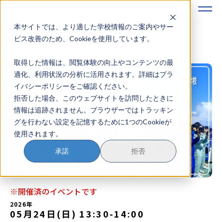
本サイトでは、より適した学校情報のご案内やサー
地域みらい留学のすすめかた
ビス改善のため、Cookieを使用しています。
取得した情報は、閲覧体験の向上やコンテンツの最
地域みらい留学とは
適化、利用状況の分析に活用されます。詳細はプラ
イバシーポリシーをご確認ください。
学校を探す
拒否した場合、このウェブサイトを訪問したときに
情報は追跡されません。ブラウザーではトラッキン
イベントを探す
グを行わない設定を記憶するために1つのCookieが
使用されます。
おためし地域留学
承諾
拒否
マガジン
奨学金について
※開催済のイベントです
2026年
05月24日(日) 13:30
-
14:00
？
イベント参加方法