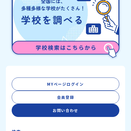
で1〜3年間過ごすことができるシステム「地域みらい留学」をはじ
めとした、教育事業や地域活性モデルをつくり続けています。名
称：一般財団法人地域・教育魅力化プラットフォーム設 立：2017
年3月代表者：岩本 悠所在地：〒690-0842 島根県松江市東本町二
丁目25-6 みらいBASE2階 その他所在地公式HP：http://c-
platform.or.jp/お問い合わせ先担当：小川・小原E-mail：
info@miratabi.jp「おためし地域留学体験」のプログラム開催情報
を公式LINEにて配信中！ぜひご登録ください♪地域みらい留学公式
LINE
MYページログイン
会員登録
お問い合わせ