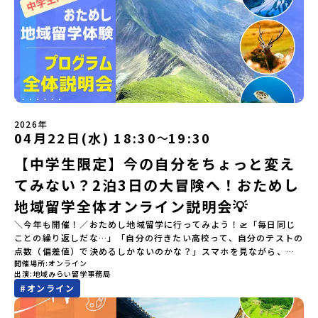
2026年
04月22日(水) 18:30
19:30
〜
【中学生限定】今の自分をちょっと変え
てみない？2泊3日の大冒険へ！おためし
地域留学全体オンライン説明会💡
＼今年も開催！／おためし地域留学に行ってみよう！🛫「毎日同じ
ことの繰り返しだな…」「自分の行きたい高校って、自分のテストの
点数（偏差値）で決めるしかないのかな？」スマホを見ながら、進
開催場所
オンライン
路にモヤモヤしているそこのあなたへ！👀テストの点数ではなく、
出演
地域みらい留学事務局
あなたの「ワクワク（＝自分軸）」で進路を選ぶ。そんな新しい選
#
オンライン
択肢が、「地域みらい留学」です。「でも、いきなり知らない土地
の高校に進学するなんて不安…」そんな人のために、2泊3日で気軽