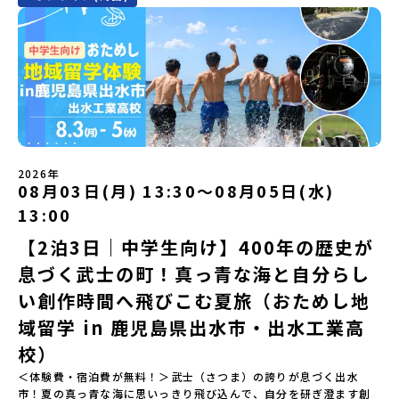
験のおすすめポイント体験プログラム内容（予定）＜1日目＞
時： 5月11日(月) 19：00〜19：40内 容： 有田町ってどんなとこ
豊かな町です。酪農を主体とした農業や漁業、林業が盛んであると
（PM）「オリエンテーション・自己紹介ワーク」「高校生企画①-
ろ？、プログラム詳細解説、質疑応答お申し込み：https://c-
同時に、「宇宙に一番近い町」として航空宇宙産業の誘致を進める
遊び編-」 -平取高校生と仲を深める「びらとりの歴史・文化を知
mirai.jp/events/068058お気軽にどうぞ！「はじめての一人旅だ
ユニークな顔を持っています 。見上げるほど大きな山々が連なる
る！アイヌ文化フィールドワーク」 -アイヌ文化博物館でアイヌ文
けど大丈夫？」「どんな体験ができるの？」そんな保護者様の不安
「日高山脈（ひだかさんみゃく）」の絶景！牛たちがのんびりと過
化を理解する -アイヌ伝統文化を感じるアクティビティ「1日を振
や、中学生のみなさんの素朴な疑問にスタッフが直接お答えしま
ごす放牧地や、海が見える珍しい温泉。日本一の清流に選ばれたこ
り返るーみんなで体験シェア」＜2日目＞（AM）「平取高校見学・
す。チャットでの質問も可能ですので、ぜひご自宅からリラックス
ともある「歴舟川（れきふねがわ）」。 他の地域では見ることので
寮見学」 -平取高校の特徴を知る学校体験 -在校生との対話「高
してご参加ください。▼お申し込み前に必ずご確認ください・参加
きない圧倒的スケールの自然と、新しい産業が交差する瞬間を肌で
校生企画②-町の紹介編-」 -ビンゴをしながら町を知ろう！（PM）
規約への同意プログラムへの参加申し込みいただく前に、「お申し
体感できる町です。北の大地で脈々と受け継がれる 「フロンティア
「自然と農を感じる！農業アクティビティ」 -平取特産の「びらと
込みに関する各規約」への同意が必須となります。ご確認くださ
スピリッツ」を体感！ 「フロンティアスピリッツ（開拓者精神）」
りトマト」農家体験！ -想いを持って仕事をする大人との交流会
い。・抽選による参加者決定についてお申込みいただいた方の中か
は、大樹町の開拓時代から人々の間で大切に受け継がれてきた精神
「みんなでBBQディナー」 -さらに仲間や地元の高校生、町の大人
2026年
ら抽選の上、締め切り日から1週間を目途に、お申し込み時に記入い
です。どんな困難な状況にも真っ向から立ち向かい、未知の領域へ
08月03日(月) 13:30〜08月05日(水)
たちと交流＜3日目＞（AM）「アイヌが愛した森を散策するフィー
ただいたメールアドレス宛に「当選／落選メール」をお送りいたし
夢を追って挑戦し続ける姿勢や、手つかずの大自然の中で一攫千金
ルドワーク」「3日間の振り返りワーク」 -みんなで振り返り対話
ます。当選者は、メールに記載された「当選確認フォーム」に３日
の夢を抱いて熱中した「砂金掘り」、自らの手で広大な大地を切り
13:00
「ランチ/お土産タイム」（PM） 13：30頃プログラム終了-新千歳
以内に回答いただき、確認フォームの提出をもって参加確定とさせ
拓いてきた農業や漁業の歴史など、夢を追う人々が集まる他の町に
空港には15：00頃に到着予定です。※天候の状況や参加人数によっ
【2泊3日｜中学生向け】400年の歴史が
ていただきます。当選確認フォームの期日までにご回答いただけな
はない風土が存在します。大樹町では、このフロンティアスピリッ
てプログラムを変更する場合がございます。参加概要【開催場所】
い場合は、当選を取り消しとさせていただきます。当選取り消しが
ツが現在、「北海道の小さな町から宇宙を目指す」という新たな夢
息づく武士の町！真っ青な海と自分らし
北海道平取町（びらとりちょう）【実施日程】7月18日(土)～7月20
あった場合は、繰り上げ当選者へご連絡させていただきます。登録
へと繋がっています。 「宇宙版シリコンバレー」の実現を目指し、
日(月祝)※参加が確定した方には6月3日(水) 18：30～20：00に
メールアドレスの変更をご希望の場合は下記の地域みらい留学公式
国内外の宇宙関連企業が集まる宇宙港「北海道スペースポート」の
い創作時間へ飛びこむ夏旅（おためし地
「参加者向け事前オンライン研修」をご案内する予定です。必ず参
LINEよりご連絡をお願いします。※受信制限設定をしていると、通
整備が進められています。 この未来への挑戦の精神は、民間企業に
域留学 in 鹿児島県出水市・出水工業高
加をお願いします。【集合場所・時間】7月18日(土) 12：00 新千歳
知メールをお受け取りいただけません。その場合は、
よる日本初のロケット打ち上げ成功という形で実を結び、世界有数
空港※12：00までに新千歳空港に到着する便で手配ください。【解
「@miratabi.jp」からのメールを受信できるよう設定をお願いいた
のロケット発射場の適地として全国・アジア各国からも大きな注目
校）
散場所・時間】7月20日(祝月) 15：00頃 新千歳空港※16：00以降
します。※結果に関する個別のお問合せにはお答えしておりません
を集めています 今回は、そんな大樹町の過去から未来へ繋がるフロ
に新千歳空港を出発する便で手配ください。【対象】中学2年生、中
＜体験費・宿泊費が無料！＞武士（さつま）の誇りが息づく出水
ので、ご了承ください。・お申し込みについてお申込はお一人様1回
ンティアスピリッツに触れるアクティビティへ出発！農業からロケ
学3年生【宿泊先】ゲストハウス ヤント※ドミトリータイプの2段ベ
市！夏の真っ青な海に思いっきり飛び込んで、自分を研ぎ澄ます創
限りです。PC・スマートフォンからお申込ください。申込後の内容
ットまで本物の現場を体感し、他では味わえない体験を五感をフル